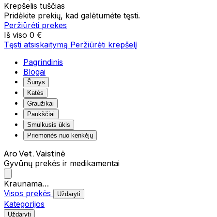
Krepšelis tuščias
Pridėkite prekių, kad galėtumėte tęsti.
Peržiūrėti prekes
Iš viso
0 €
Tęsti atsiskaitymą
Peržiūrėti krepšelį
Pagrindinis
Blogai
Šunys
Katės
Graužikai
Paukščiai
Smulkusis ūkis
Priemonės nuo kenkėjų
Aro Vet. Vaistinė
Gyvūnų prekės ir medikamentai
Kraunama…
Visos prekės
Uždaryti
Kategorijos
Uždaryti