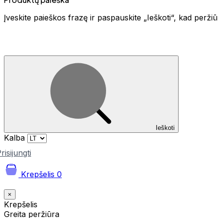
Įveskite paieškos frazę ir paspauskite „Ieškoti“, kad perž
Ieškoti
Kalba
risijungti
Krepšelis
0
×
Krepšelis
Greita peržiūra