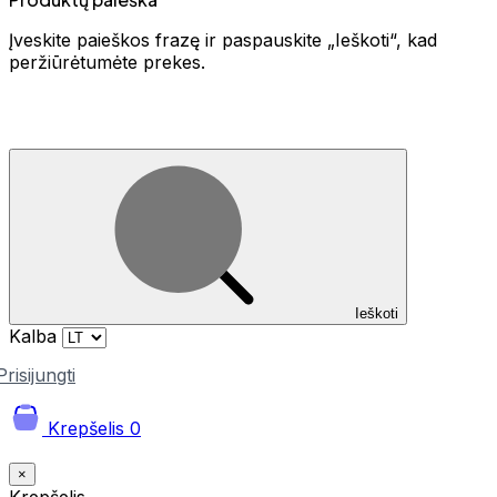
Įveskite paieškos frazę ir paspauskite „Ieškoti“, kad
peržiūrėtumėte prekes.
Ieškoti
Kalba
Prisijungti
Krepšelis
0
×