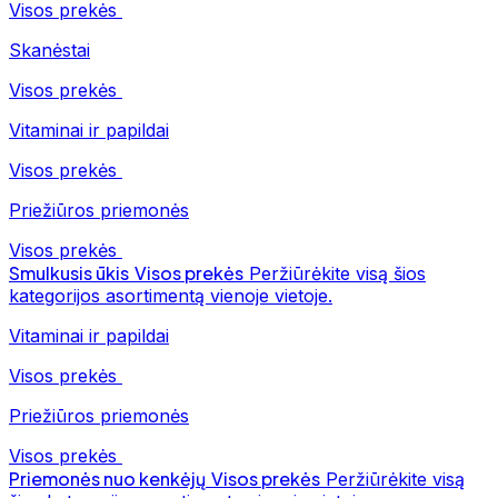
Visos prekės
Skanėstai
Visos prekės
Vitaminai ir papildai
Visos prekės
Priežiūros priemonės
Visos prekės
Smulkusis ūkis
Visos prekės
Peržiūrėkite visą šios
kategorijos asortimentą vienoje vietoje.
Vitaminai ir papildai
Visos prekės
Priežiūros priemonės
Visos prekės
Priemonės nuo kenkėjų
Visos prekės
Peržiūrėkite visą