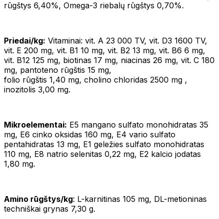
rūgštys 6,40%, Omega-3 riebalų rūgštys 0,70%.
Priedai/kg:
Vitaminai: vit. A 23 000 TV, vit. D3 1600 TV,
vit. E 200 mg, vit. B1 10 mg, vit. B2 13 mg, vit. B6 6 mg,
vit. B12 125 mg, biotinas 17 mg, niacinas 26 mg, vit. C 180
mg, pantoteno rūgštis 15 mg,
folio rūgštis 1,40 mg, cholino chloridas 2500 mg ,
inozitolis 3,00 mg.
Mikroelementai:
E5 mangano sulfato monohidratas 35
mg, E6 cinko oksidas 160 mg, E4 vario sulfato
pentahidratas 13 mg, E1 geležies sulfato monohidratas
110 mg, E8 natrio selenitas 0,22 mg, E2 kalcio jodatas
1,80 mg.
Amino rūgštys/kg
: L-karnitinas 105 mg, DL-metioninas
techniškai grynas 7,30 g.