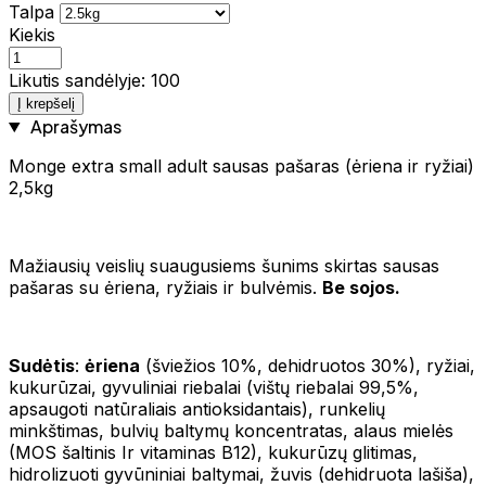
Talpa
Kiekis
Likutis sandėlyje: 100
Į krepšelį
Aprašymas
Monge extra small adult sausas pašaras (ėriena ir ryžiai)
2,5kg
Mažiausių veislių suaugusiems šunims skirtas sausas
pašaras su ėriena, ryžiais ir bulvėmis.
Be sojos.
Sudėtis
:
ėriena
(šviežios 10%, dehidruotos 30%), ryžiai,
kukurūzai, gyvuliniai riebalai (vištų riebalai 99,5%,
apsaugoti natūraliais antioksidantais), runkelių
minkštimas, bulvių baltymų koncentratas, alaus mielės
(MOS šaltinis Ir vitaminas B12), kukurūzų glitimas,
hidrolizuoti gyvūniniai baltymai, žuvis (dehidruota lašiša),