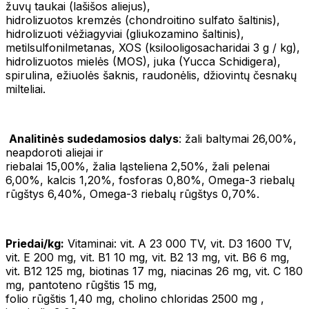
žuvų taukai (lašišos aliejus),
hidrolizuotos kremzės (chondroitino sulfato šaltinis),
hidrolizuoti vėžiagyviai (gliukozamino šaltinis),
metilsulfonilmetanas, XOS (ksilooligosacharidai 3 g / kg),
hidrolizuotos mielės (MOS), juka (Yucca Schidigera),
spirulina, ežiuolės šaknis, raudonėlis, džiovintų česnakų
milteliai.
Analitinės sudedamosios dalys
: žali baltymai 26,00%,
neapdoroti aliejai ir
riebalai 15,00%, žalia ląsteliena 2,50%, žali pelenai
6,00%, kalcis 1,20%, fosforas 0,80%, Omega-3 riebalų
rūgštys 6,40%, Omega-3 riebalų rūgštys 0,70%.
Priedai/kg:
Vitaminai: vit. A 23 000 TV, vit. D3 1600 TV,
vit. E 200 mg, vit. B1 10 mg, vit. B2 13 mg, vit. B6 6 mg,
vit. B12 125 mg, biotinas 17 mg, niacinas 26 mg, vit. C 180
mg, pantoteno rūgštis 15 mg,
folio rūgštis 1,40 mg, cholino chloridas 2500 mg ,