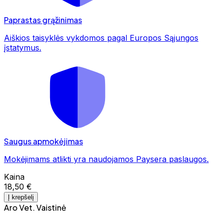
Paprastas grąžinimas
Aiškios taisyklės vykdomos pagal Europos Sąjungos
įstatymus.
Saugus apmokėjimas
Mokėjimams atlikti yra naudojamos Paysera paslaugos.
Kaina
18,50 €
Į krepšelį
Aro Vet. Vaistinė