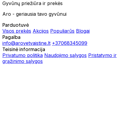
Gyvūnų priežiūra ir prekės
Aro - geriausia tavo gyvūnui
Parduotuvė
Visos prekės
Akcijos
Populiarūs
Blogai
Pagalba
info@arovetvaistine.lt
+37068345099
Teisinė informacija
Privatumo politika
Naudojimo sąlygos
Pristatymo ir
grąžinimo sąlygos