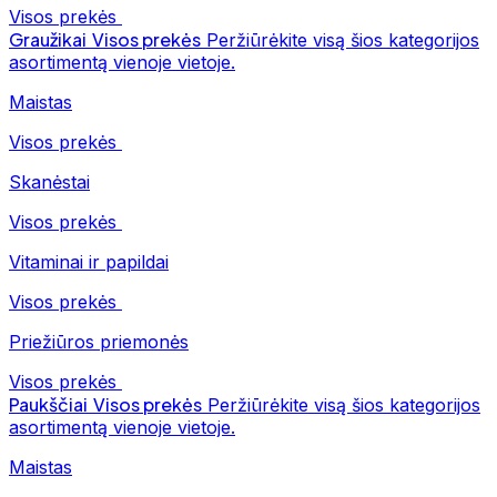
Visos prekės
Graužikai
Visos prekės
Peržiūrėkite visą šios kategorijos
asortimentą vienoje vietoje.
Maistas
Visos prekės
Skanėstai
Visos prekės
Vitaminai ir papildai
Visos prekės
Priežiūros priemonės
Visos prekės
Paukščiai
Visos prekės
Peržiūrėkite visą šios kategorijos
asortimentą vienoje vietoje.
Maistas