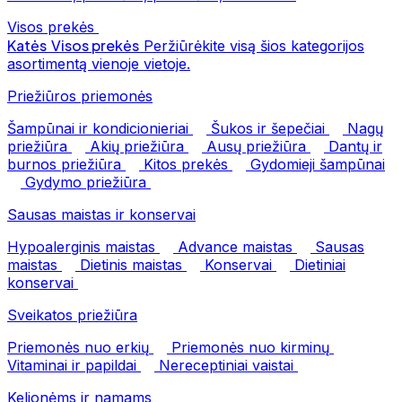
Visos prekės
Katės
Visos prekės
Peržiūrėkite visą šios kategorijos
asortimentą vienoje vietoje.
Priežiūros priemonės
Šampūnai ir kondicionieriai
Šukos ir šepečiai
Nagų
priežiūra
Akių priežiūra
Ausų priežiūra
Dantų ir
burnos priežiūra
Kitos prekės
Gydomieji šampūnai
Gydymo priežiūra
Sausas maistas ir konservai
Hypoalerginis maistas
Advance maistas
Sausas
maistas
Dietinis maistas
Konservai
Dietiniai
konservai
Sveikatos priežiūra
Priemonės nuo erkių
Priemonės nuo kirminų
Vitaminai ir papildai
Nereceptiniai vaistai
Kelionėms ir namams