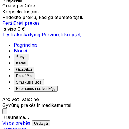
Krepšelis
Greita peržiūra
Krepšelis tuščias
Pridėkite prekių, kad galėtumėte tęsti.
Peržiūrėti prekes
Iš viso
0 €
Tęsti atsiskaitymą
Peržiūrėti krepšelį
Pagrindinis
Blogai
Šunys
Katės
Graužikai
Paukščiai
Smulkusis ūkis
Priemonės nuo kenkėjų
Aro Vet. Vaistinė
Gyvūnų prekės ir medikamentai
Kraunama…
Visos prekės
Uždaryti