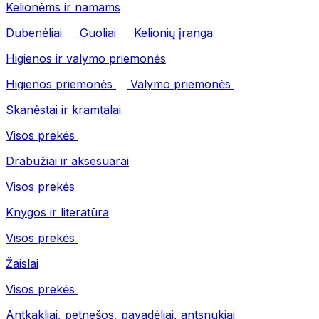
Kelionėms ir namams
Dubenėliai
Guoliai
Kelionių įranga
Higienos ir valymo priemonės
Higienos priemonės
Valymo priemonės
Skanėstai ir kramtalai
Visos prekės
Drabužiai ir aksesuarai
Visos prekės
Knygos ir literatūra
Visos prekės
Žaislai
Visos prekės
Antkakliai, petnešos, pavadėliai, antsnukiai