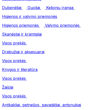
Dubenėliai
Guoliai
Kelionių įranga
Higienos ir valymo priemonės
Higienos priemonės
Valymo priemonės
Skanėstai ir kramtalai
Visos prekės
Drabužiai ir aksesuarai
Visos prekės
Knygos ir literatūra
Visos prekės
Žaislai
Visos prekės
Antkakliai, petnešos, pavadėliai, antsnukiai