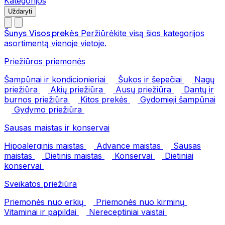
Kategorijos
Uždaryti
Šunys
Visos prekės
Peržiūrėkite visą šios kategorijos
asortimentą vienoje vietoje.
Priežiūros priemonės
Šampūnai ir kondicionieriai
Šukos ir šepečiai
Nagų
priežiūra
Akių priežiūra
Ausų priežiūra
Dantų ir
burnos priežiūra
Kitos prekės
Gydomieji šampūnai
Gydymo priežiūra
Sausas maistas ir konservai
Hipoalerginis maistas
Advance maistas
Sausas
maistas
Dietinis maistas
Konservai
Dietiniai
konservai
Sveikatos priežiūra
Priemonės nuo erkių
Priemonės nuo kirminų
Vitaminai ir papildai
Nereceptiniai vaistai