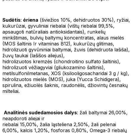
Sudėtis
:
ėriena
(šviežios 10%, dehidruotos 30%), ryžiai,
kukurūzai, gyvuliniai riebalai (vištų riebalai 99,5%,
apsaugoti natūraliais antioksidantais), runkelių
minkštimas, bulvių baltymų koncentratas, alaus mielės
(MOS šaltinis Ir vitaminas B12), kukurūzų glitimas,
hidrolizuoti gyvūniniai baltymai, žuvis (dehidruota lašiša),
žuvų taukai (lašišos aliejus),
hidrolizuotos kremzės (chondroitino sulfato šaltinis),
hidrolizuoti vėžiagyviai (gliukozamino šaltinis),
metilsulfonilmetanas, XOS (ksilooligosacharidai 3 g / kg),
hidrolizuotos mielės (MOS), juka (Yucca Schidigera),
spirulina, ežiuolės šaknis, raudonėlis, džiovintų česnakų
milteliai.
Analitinės sudedamosios dalys
: žali baltymai 26,00%,
neapdoroti aliejai ir
riebalai 15,00%, žalia ląsteliena 2,50%, žali pelenai
6,00%, kalcis 1,20%, fosforas 0,80%, Omega-3 riebalų