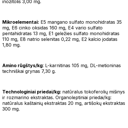
inozitolis 3,00 mg.
Mikroelementai:
E5 mangano sulfato monohidratas 35
mg, E6 cinko oksidas 160 mg, E4 vario sulfato
pentahidratas 13 mg, E1 geležies sulfato monohidratas
110 mg, E8 natrio selenitas 0,22 mg, E2 kalcio jodatas
1,80 mg.
Amino rūgštys/kg
: L-karnitinas 105 mg, DL-metioninas
techniškai grynas 7,30 g.
Technologiniai priedai/kg:
natūralus tokoferolių mišinys
ir rozmarino ekstraktas. Organoleptiniai priedai/kg:
natūralus kaštainių ekstraktas 20 mg, artišokų ekstraktas
300 mg.