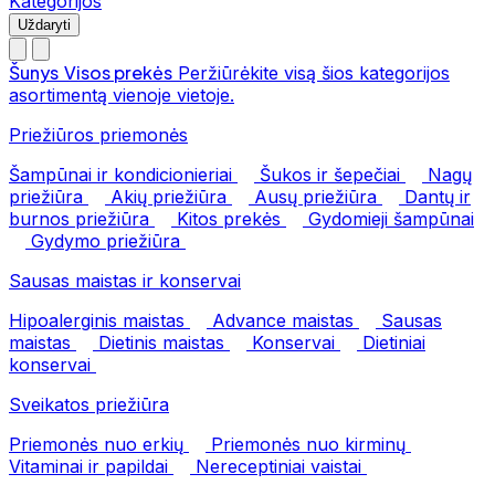
Kategorijos
Uždaryti
Šunys
Visos prekės
Peržiūrėkite visą šios kategorijos
asortimentą vienoje vietoje.
Priežiūros priemonės
Šampūnai ir kondicionieriai
Šukos ir šepečiai
Nagų
priežiūra
Akių priežiūra
Ausų priežiūra
Dantų ir
burnos priežiūra
Kitos prekės
Gydomieji šampūnai
Gydymo priežiūra
Sausas maistas ir konservai
Hipoalerginis maistas
Advance maistas
Sausas
maistas
Dietinis maistas
Konservai
Dietiniai
konservai
Sveikatos priežiūra
Priemonės nuo erkių
Priemonės nuo kirminų
Vitaminai ir papildai
Nereceptiniai vaistai