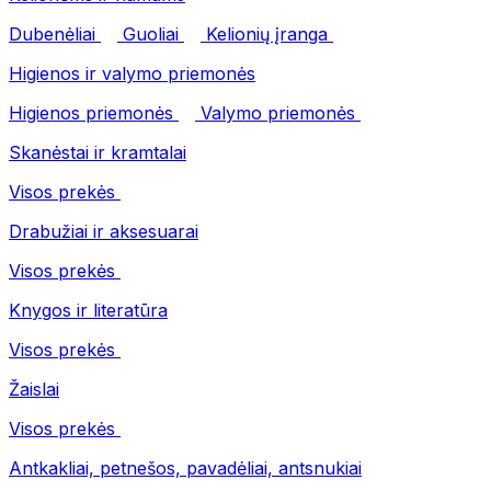
Dubenėliai
Guoliai
Kelionių įranga
Higienos ir valymo priemonės
Higienos priemonės
Valymo priemonės
Skanėstai ir kramtalai
Visos prekės
Drabužiai ir aksesuarai
Visos prekės
Knygos ir literatūra
Visos prekės
Žaislai
Visos prekės
Antkakliai, petnešos, pavadėliai, antsnukiai