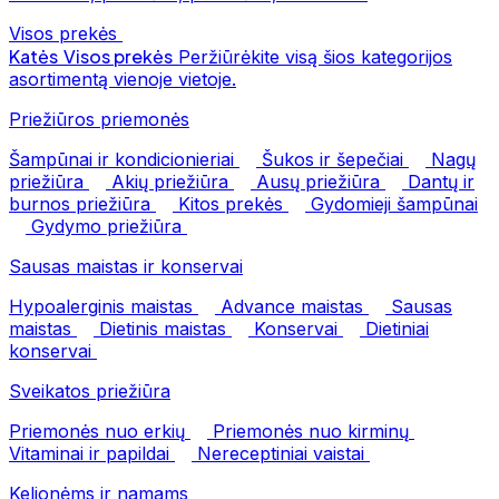
Visos prekės
Katės
Visos prekės
Peržiūrėkite visą šios kategorijos
asortimentą vienoje vietoje.
Priežiūros priemonės
Šampūnai ir kondicionieriai
Šukos ir šepečiai
Nagų
priežiūra
Akių priežiūra
Ausų priežiūra
Dantų ir
burnos priežiūra
Kitos prekės
Gydomieji šampūnai
Gydymo priežiūra
Sausas maistas ir konservai
Hypoalerginis maistas
Advance maistas
Sausas
maistas
Dietinis maistas
Konservai
Dietiniai
konservai
Sveikatos priežiūra
Priemonės nuo erkių
Priemonės nuo kirminų
Vitaminai ir papildai
Nereceptiniai vaistai
Kelionėms ir namams