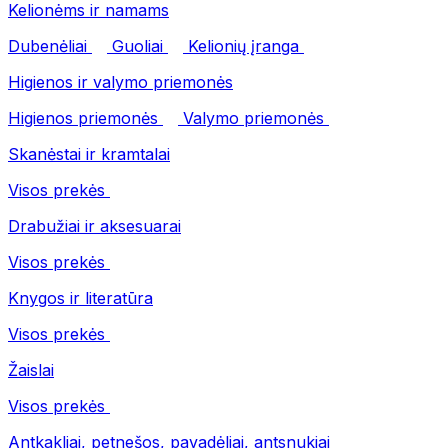
Kelionėms ir namams
Dubenėliai
Guoliai
Kelionių įranga
Higienos ir valymo priemonės
Higienos priemonės
Valymo priemonės
Skanėstai ir kramtalai
Visos prekės
Drabužiai ir aksesuarai
Visos prekės
Knygos ir literatūra
Visos prekės
Žaislai
Visos prekės
Antkakliai, petnešos, pavadėliai, antsnukiai