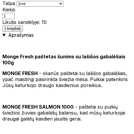
Talpa
Kiekis
Likutis sandėlyje: 10
Į krepšelį
Aprašymas
Monge Fresh paštetas šunims su lašišos gabalėliais
100g
MONGE FRESH
- skanūs paštetai su lašišos gabalėliais,
ypač maistingi pasirinkta šviežia mėsa. Puikiai patenkins
Jūsų keturkojo draugo kasdienius poreikius.
MONGE FRESH SALMON 100G
- paštetai su puikių
šviežios žuvies gabalėlių balansu, kad mūsų keturkojai
draugai galėtų kasdien jaustis gerai.