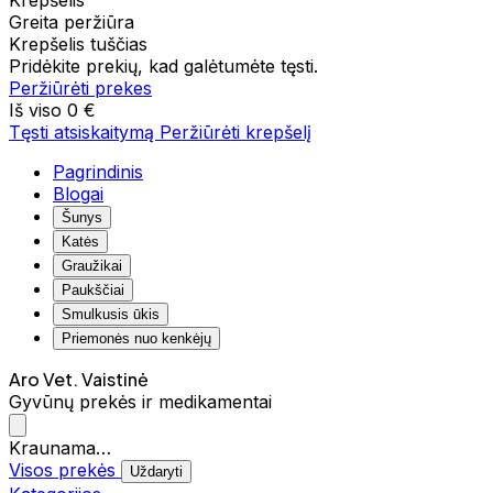
Krepšelis
Greita peržiūra
Krepšelis tuščias
Pridėkite prekių, kad galėtumėte tęsti.
Peržiūrėti prekes
Iš viso
0 €
Tęsti atsiskaitymą
Peržiūrėti krepšelį
Pagrindinis
Blogai
Šunys
Katės
Graužikai
Paukščiai
Smulkusis ūkis
Priemonės nuo kenkėjų
Aro Vet. Vaistinė
Gyvūnų prekės ir medikamentai
Kraunama…
Visos prekės
Uždaryti