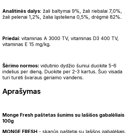
Analitinės dalys
: žali baltymai 9%, žali riebalai 7,0%,
žali pelenai 1,2%, žalia ląsteliena 0,5%, drėgmė 82%.
Priedai
: vitaminas A 3000 TV, vitaminas D3 400 TV,
vitaminas E 15 mg/kg.
Šėrimo normos:
vidutinio dydžio šuniui duokite 5-6
indelius per dieną. Duokite per 2-3 kartus. Šuo visada
turi turėti švaraus geriamo vandens.
Aprašymas
Monge Fresh paštetas šunims su lašišos gabalėliais
100g
MONGE FRESH
- skanūs paštetai su lašišos gabalėliais,