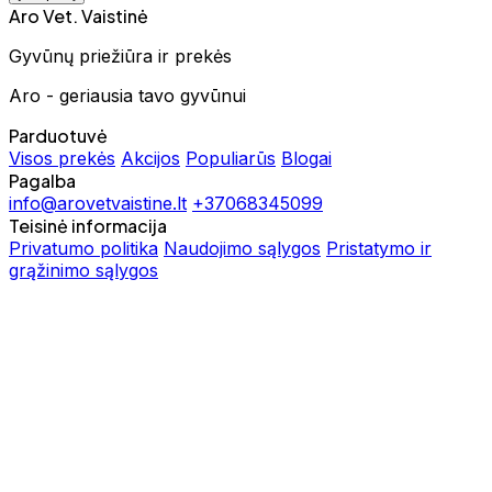
Aro Vet. Vaistinė
Gyvūnų priežiūra ir prekės
Aro - geriausia tavo gyvūnui
Parduotuvė
Visos prekės
Akcijos
Populiarūs
Blogai
Pagalba
info@arovetvaistine.lt
+37068345099
Teisinė informacija
Privatumo politika
Naudojimo sąlygos
Pristatymo ir
grąžinimo sąlygos