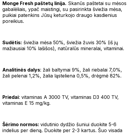
Monge Fresh paštetų linija.
Skanūs paštetai su mėsos
gabalėliais, ypač maistingi, su pasirinkta šviežia mėsa,
puikiai patenkins Jūsų keturkojo draugo kasdienius
poreikius.
Sudėtis:
šviežia mėsa 50%, šviežia žuvis 30% (iš jų
mažiausiai 10% lašišos), natūralūs mineralai, vitaminai.
Analitinės dalys
: žali baltymai 9%, žali riebalai 7,0%,
žali pelenai 1,2%, žalia ląsteliena 0,5%, drėgmė 82%.
Priedai
: vitaminas A 3000 TV, vitaminas D3 400 TV,
vitaminas E 15 mg/kg.
Šėrimo normos:
vidutinio dydžio šuniui duokite 5-6
indelius per dieną. Duokite per 2-3 kartus. Šuo visada