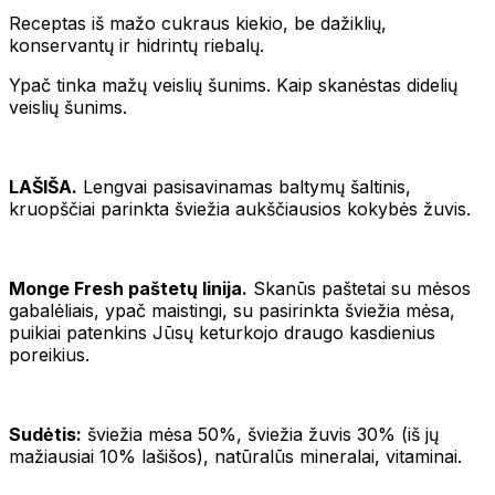
Receptas iš mažo cukraus kiekio, be dažiklių,
konservantų ir hidrintų riebalų.
Ypač tinka mažų veislių šunims. Kaip skanėstas didelių
veislių šunims.
LAŠIŠA.
Lengvai pasisavinamas baltymų šaltinis,
kruopščiai parinkta šviežia aukščiausios kokybės žuvis.
Monge Fresh paštetų linija.
Skanūs paštetai su mėsos
gabalėliais, ypač maistingi, su pasirinkta šviežia mėsa,
puikiai patenkins Jūsų keturkojo draugo kasdienius
poreikius.
Sudėtis:
šviežia mėsa 50%, šviežia žuvis 30% (iš jų
mažiausiai 10% lašišos), natūralūs mineralai, vitaminai.