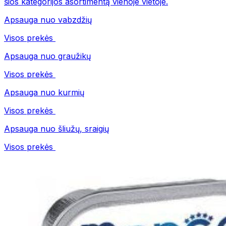
šios kategorijos asortimentą vienoje vietoje.
Apsauga nuo vabzdžių
Visos prekės
Apsauga nuo graužikų
Visos prekės
Apsauga nuo kurmių
Visos prekės
Apsauga nuo šliužų, sraigių
Visos prekės