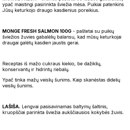
ypač maistingi pasirinkta šviežia mėsa. Puikiai patenkins
Jūsų keturkojo draugo kasdienius poreikius.
MONGE FRESH SALMON 100G
- paštetai su puikių
šviežios žuvies gabalėlių balansu, kad mūsų keturkojai
draugai galėtų kasdien jaustis gerai.
Receptas iš mažo cukraus kiekio, be dažiklių,
konservantų ir hidrintų riebalų.
Ypač tinka mažų veislių šunims. Kaip skanėstas didelių
veislių šunims.
LAŠIŠA.
Lengvai pasisavinamas baltymų šaltinis,
kruopščiai parinkta šviežia aukščiausios kokybės žuvis.