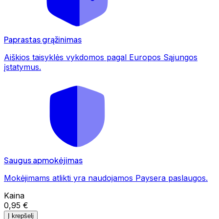
Paprastas grąžinimas
Aiškios taisyklės vykdomos pagal Europos Sąjungos
įstatymus.
Saugus apmokėjimas
Mokėjimams atlikti yra naudojamos Paysera paslaugos.
Kaina
0,95 €
Į krepšelį