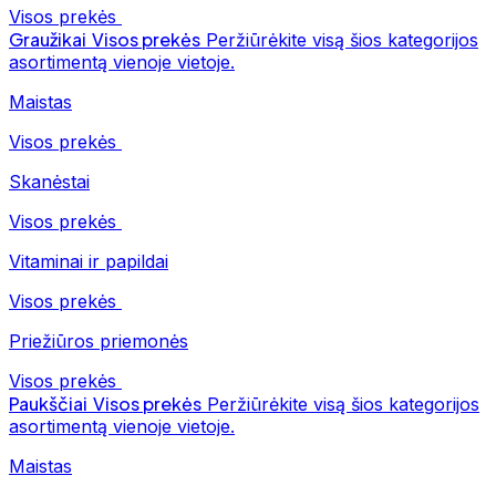
Visos prekės
Graužikai
Visos prekės
Peržiūrėkite visą šios kategorijos
asortimentą vienoje vietoje.
Maistas
Visos prekės
Skanėstai
Visos prekės
Vitaminai ir papildai
Visos prekės
Priežiūros priemonės
Visos prekės
Paukščiai
Visos prekės
Peržiūrėkite visą šios kategorijos
asortimentą vienoje vietoje.
Maistas