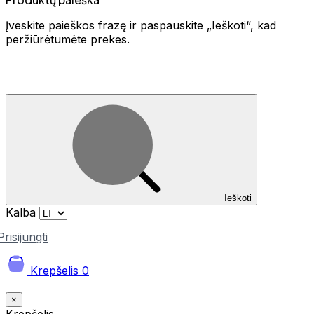
Įveskite paieškos frazę ir paspauskite „Ieškoti“, kad
peržiūrėtumėte prekes.
Ieškoti
Kalba
Prisijungti
Krepšelis
0
×