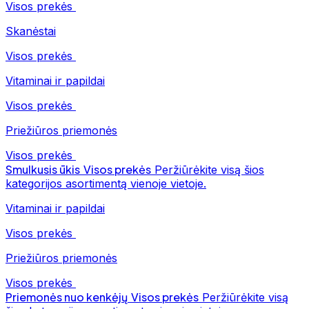
Visos prekės
Skanėstai
Visos prekės
Vitaminai ir papildai
Visos prekės
Priežiūros priemonės
Visos prekės
Smulkusis ūkis
Visos prekės
Peržiūrėkite visą šios
kategorijos asortimentą vienoje vietoje.
Vitaminai ir papildai
Visos prekės
Priežiūros priemonės
Visos prekės
Priemonės nuo kenkėjų
Visos prekės
Peržiūrėkite visą