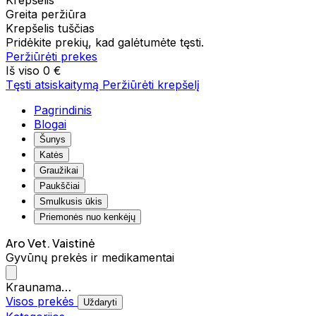
Krepšelis
Greita peržiūra
Krepšelis tuščias
Pridėkite prekių, kad galėtumėte tęsti.
Peržiūrėti prekes
Iš viso
0 €
Tęsti atsiskaitymą
Peržiūrėti krepšelį
Pagrindinis
Blogai
Šunys
Katės
Graužikai
Paukščiai
Smulkusis ūkis
Priemonės nuo kenkėjų
Aro Vet. Vaistinė
Gyvūnų prekės ir medikamentai
Kraunama…
Visos prekės
Uždaryti