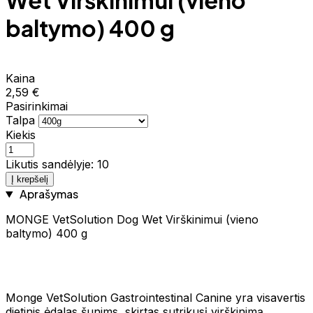
Wet Virškinimui (vieno
baltymo) 400 g
Kaina
2,59 €
Pasirinkimai
Talpa
Kiekis
Likutis sandėlyje: 10
Į krepšelį
Aprašymas
MONGE VetSolution Dog Wet Virškinimui (vieno
baltymo) 400 g
Monge VetSolution Gastrointestinal Canine yra visavertis
dietinis ėdalas šunims, skirtas sutrikusį virškinimą