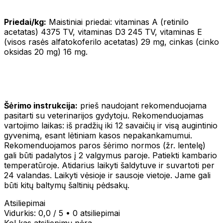
Priedai/kg:
Maistiniai priedai: vitaminas A (retinilo
acetatas) 4375 TV, vitaminas D3 245 TV, vitaminas E
(visos rasės alfatokoferilo acetatas) 29 mg, cinkas (cinko
oksidas 20 mg) 16 mg.
Šėrimo instrukcija:
prieš naudojant rekomenduojama
pasitarti su veterinarijos gydytoju. Rekomenduojamas
vartojimo laikas: iš pradžių iki 12 savaičių ir visą augintinio
gyvenimą, esant lėtiniam kasos nepakankamumui.
Rekomenduojamos paros šėrimo normos (žr. lentelę)
gali būti padalytos į 2 valgymus paroje. Patiekti kambario
temperatūroje. Atidarius laikyti šaldytuve ir suvartoti per
24 valandas. Laikyti vėsioje ir sausoje vietoje. Jame gali
būti kitų baltymų šaltinių pėdsakų.
Atsiliepimai
Vidurkis:
0,0
/ 5
•
0 atsiliepimai
Kol kas atsiliepimų nėra.