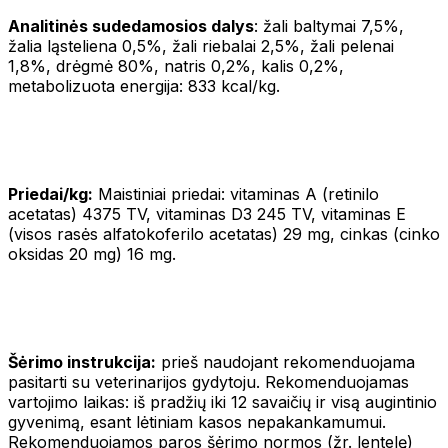
Analitinės sudedamosios dalys
: žali baltymai 7,5%,
žalia ląsteliena 0,5%, žali riebalai 2,5%, žali pelenai
1,8%, drėgmė 80%, natris 0,2%, kalis 0,2%,
metabolizuota energija: 833 kcal/kg.
Priedai/kg:
Maistiniai priedai: vitaminas A (retinilo
acetatas) 4375 TV, vitaminas D3 245 TV, vitaminas E
(visos rasės alfatokoferilo acetatas) 29 mg, cinkas (cinko
oksidas 20 mg) 16 mg.
Šėrimo instrukcija:
prieš naudojant rekomenduojama
pasitarti su veterinarijos gydytoju. Rekomenduojamas
vartojimo laikas: iš pradžių iki 12 savaičių ir visą augintinio
gyvenimą, esant lėtiniam kasos nepakankamumui.
Rekomenduojamos paros šėrimo normos (žr. lentelę)