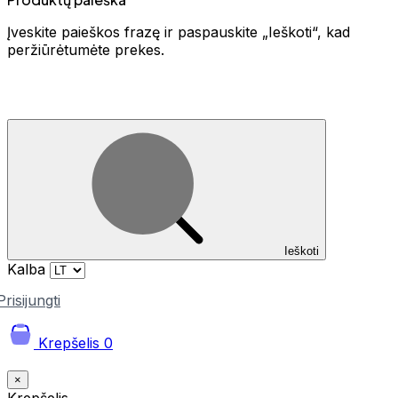
Įveskite paieškos frazę ir paspauskite „Ieškoti“, kad
peržiūrėtumėte prekes.
Ieškoti
Kalba
Prisijungti
Krepšelis
0
×