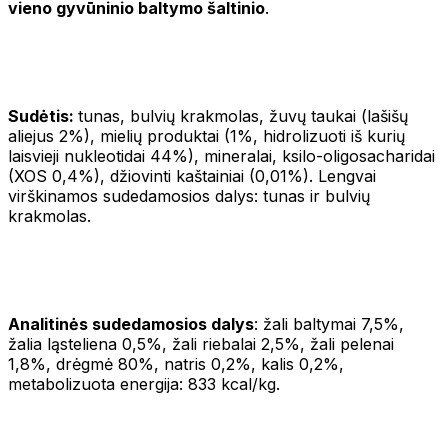
vieno gyvūninio baltymo šaltinio
.
Sudėtis:
tunas, bulvių krakmolas, žuvų taukai (lašišų
aliejus 2%), mielių produktai (1%, hidrolizuoti iš kurių
laisvieji nukleotidai 44%), mineralai, ksilo-oligosacharidai
(XOS 0,4%), džiovinti kaštainiai (0,01%). Lengvai
virškinamos sudedamosios dalys: tunas ir bulvių
krakmolas.
Analitinės sudedamosios dalys
: žali baltymai 7,5%,
žalia ląsteliena 0,5%, žali riebalai 2,5%, žali pelenai
1,8%, drėgmė 80%, natris 0,2%, kalis 0,2%,
metabolizuota energija: 833 kcal/kg.