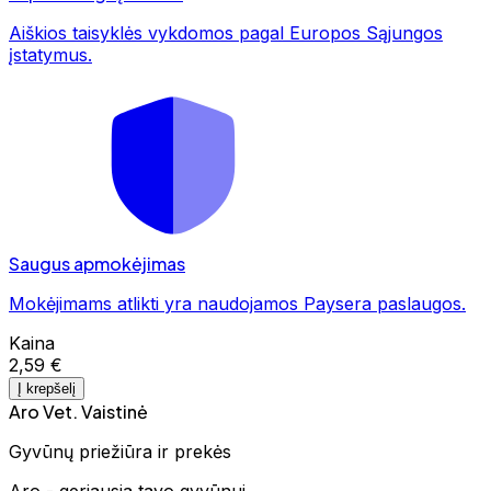
Aiškios taisyklės vykdomos pagal Europos Sąjungos
įstatymus.
Saugus apmokėjimas
Mokėjimams atlikti yra naudojamos Paysera paslaugos.
Kaina
2,59 €
Į krepšelį
Aro Vet. Vaistinė
Gyvūnų priežiūra ir prekės
Aro - geriausia tavo gyvūnui