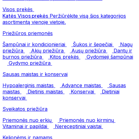
Visos prekės
Katės
Visos prekės
Peržiūrėkite visą šios kategorijos
asortimentą vienoje vietoje.
Priežiūros priemonės
Šampūnai ir kondicionieriai
Šukos ir šepečiai
Nagų
priežiūra
Akių priežiūra
Ausų priežiūra
Dantų ir
burnos priežiūra
Kitos prekės
Gydomieji šampūnai
Gydymo priežiūra
Sausas maistas ir konservai
Hypoalerginis maistas
Advance maistas
Sausas
maistas
Dietinis maistas
Konservai
Dietiniai
konservai
Sveikatos priežiūra
Priemonės nuo erkių
Priemonės nuo kirminų
Vitaminai ir papildai
Nereceptiniai vaistai
Kelionėms ir namams