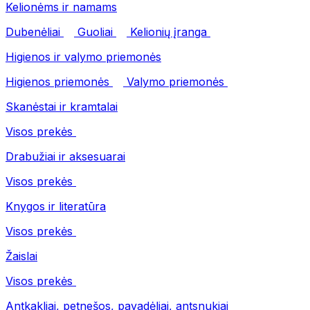
Kelionėms ir namams
Dubenėliai
Guoliai
Kelionių įranga
Higienos ir valymo priemonės
Higienos priemonės
Valymo priemonės
Skanėstai ir kramtalai
Visos prekės
Drabužiai ir aksesuarai
Visos prekės
Knygos ir literatūra
Visos prekės
Žaislai
Visos prekės
Antkakliai, petnešos, pavadėliai, antsnukiai