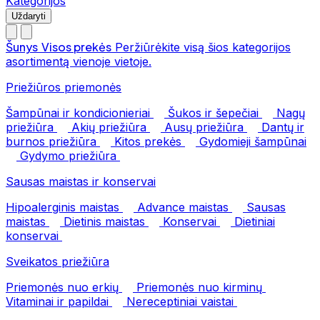
Kategorijos
Uždaryti
Šunys
Visos prekės
Peržiūrėkite visą šios kategorijos
asortimentą vienoje vietoje.
Priežiūros priemonės
Šampūnai ir kondicionieriai
Šukos ir šepečiai
Nagų
priežiūra
Akių priežiūra
Ausų priežiūra
Dantų ir
burnos priežiūra
Kitos prekės
Gydomieji šampūnai
Gydymo priežiūra
Sausas maistas ir konservai
Hipoalerginis maistas
Advance maistas
Sausas
maistas
Dietinis maistas
Konservai
Dietiniai
konservai
Sveikatos priežiūra
Priemonės nuo erkių
Priemonės nuo kirminų
Vitaminai ir papildai
Nereceptiniai vaistai