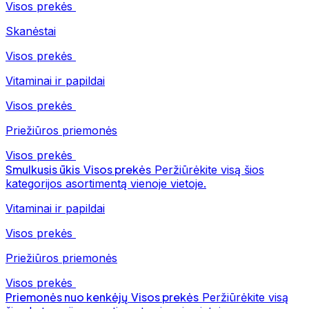
Visos prekės
Skanėstai
Visos prekės
Vitaminai ir papildai
Visos prekės
Priežiūros priemonės
Visos prekės
Smulkusis ūkis
Visos prekės
Peržiūrėkite visą šios
kategorijos asortimentą vienoje vietoje.
Vitaminai ir papildai
Visos prekės
Priežiūros priemonės
Visos prekės
Priemonės nuo kenkėjų
Visos prekės
Peržiūrėkite visą