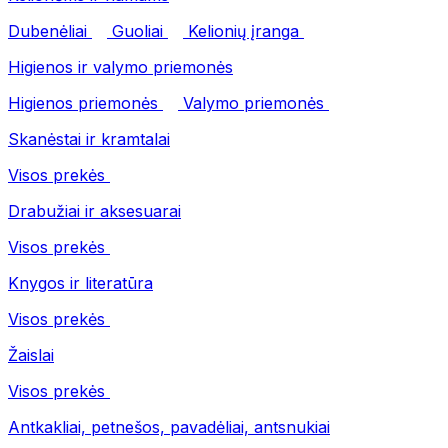
Dubenėliai
Guoliai
Kelionių įranga
Higienos ir valymo priemonės
Higienos priemonės
Valymo priemonės
Skanėstai ir kramtalai
Visos prekės
Drabužiai ir aksesuarai
Visos prekės
Knygos ir literatūra
Visos prekės
Žaislai
Visos prekės
Antkakliai, petnešos, pavadėliai, antsnukiai