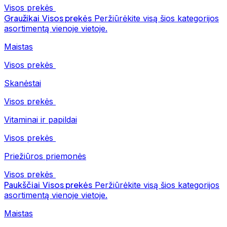
Visos prekės
Graužikai
Visos prekės
Peržiūrėkite visą šios kategorijos
asortimentą vienoje vietoje.
Maistas
Visos prekės
Skanėstai
Visos prekės
Vitaminai ir papildai
Visos prekės
Priežiūros priemonės
Visos prekės
Paukščiai
Visos prekės
Peržiūrėkite visą šios kategorijos
asortimentą vienoje vietoje.
Maistas