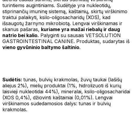
turintiems augintiniams. Sudėtyje yra nukleotidų,
stiprinančių imuninę sistemą, kaštainių, skirtų virškinimo
traktui palaikyti, ksilo-oligosacharidų (XOS), kad
išsaugotų žarnyno mikrobiotą. Lengvai virškinamas ir
skanus pašaras,
kuriame yra mažai riebalų ir daug
natrio bei kalio.
Palyginti su sausais VETSOLUTION
GASTROINTESTINAL CANINE. Produktas, sudarytas iš
vieno gyvūninio baltymo šaltinio
.
Sudėtis:
tunas, bulvių krakmolas, žuvų taukai (lašišų
aliejus 2%), mielių produktai (1%, hidrolizuoti iš kurių
laisvieji nukleotidai 44%), mineralai, ksilo-oligosacharidai
(XOS 0,4%), džiovinti kaštainiai (0,01%). Lengvai
virškinamos sudedamosios dalys: tunas ir bulvių
krakmolas.