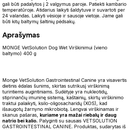
gali būti padalytos į 2 valgymus paroje. Patiekti kambario
temperatūroje. Atidarius laikyti šaldytuve ir suvartoti per
24 valandas. Laikyti vėsioje ir sausoje vietoje. Jame gali
būti kitų baltymų šaltinių pėdsakų.
Aprašymas
MONGE VetSolution Dog Wet Virškinimui (vieno
baltymo) 400 g
Monge VetSolution Gastrointestinal Canine yra visavertis
dietinis ėdalas šunims, skirtas sutrikusį virškinimą
turintiems augintiniams. Sudėtyje yra nukleotidų,
stiprinančių imuninę sistemą, kaštainių, skirtų virškinimo
traktui palaikyti, ksilo-oligosacharidų (XOS), kad
išsaugotų žarnyno mikrobiotą. Lengvai virškinamas ir
skanus pašaras,
kuriame yra mažai riebalų ir daug
natrio bei kalio.
Palyginti su sausais VETSOLUTION
GASTROINTESTINAL CANINE. Produktas, sudarytas iš