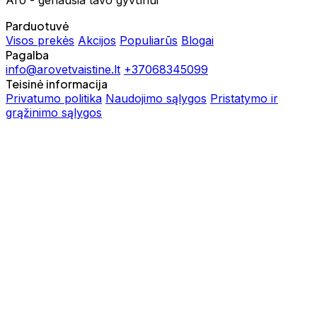
Parduotuvė
Visos prekės
Akcijos
Populiarūs
Blogai
Pagalba
info@arovetvaistine.lt
+37068345099
Teisinė informacija
Privatumo politika
Naudojimo sąlygos
Pristatymo ir
grąžinimo sąlygos