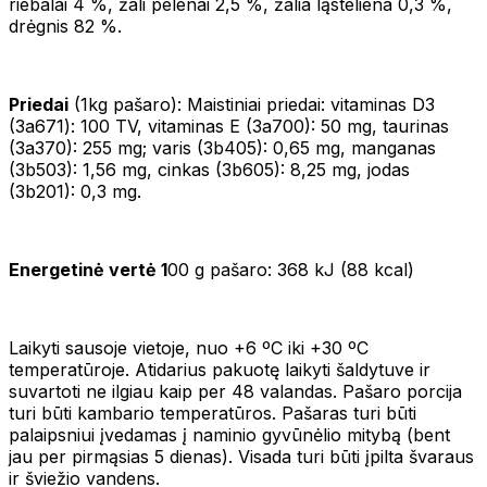
riebalai 4 %, žali pelenai 2,5 %, žalia ląsteliena 0,3 %,
drėgnis 82 %.
Priedai
(1kg pašaro): Maistiniai priedai: vitaminas D3
(3а671): 100 TV, vitaminas Е (3а700): 50 mg, taurinas
(3a370): 255 mg; varis (3b405): 0,65 mg, manganas
(3b503): 1,56 mg, cinkas (3b605): 8,25 mg, jodas
(3b201): 0,3 mg.
Energetinė vertė 1
00 g pašaro: 368 kJ (88 kcal)
Laikyti sausoje vietoje, nuo +6 ºC iki +30 ºC
temperatūroje. Atidarius pakuotę laikyti šaldytuve ir
suvartoti ne ilgiau kaip per 48 valandas. Pašaro porcija
turi būti kambario temperatūros. Pašaras turi būti
palaipsniui įvedamas į naminio gyvūnėlio mitybą (bent
jau per pirmąsias 5 dienas). Visada turi būti įpilta švaraus
ir šviežio vandens.