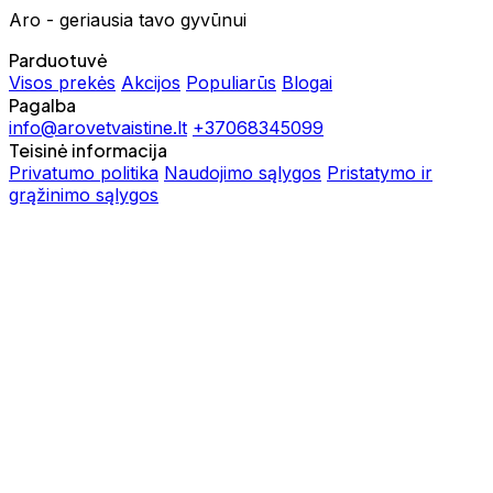
Aro - geriausia tavo gyvūnui
Parduotuvė
Visos prekės
Akcijos
Populiarūs
Blogai
Pagalba
info@arovetvaistine.lt
+37068345099
Teisinė informacija
Privatumo politika
Naudojimo sąlygos
Pristatymo ir
grąžinimo sąlygos