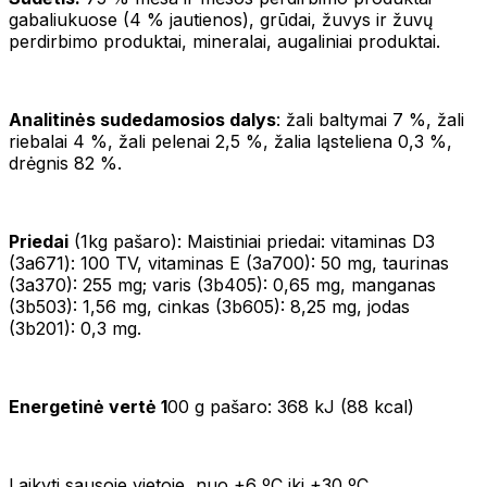
gabaliukuose (4 % jautienos), grūdai, žuvys ir žuvų
perdirbimo produktai, mineralai, augaliniai produktai.
Analitinės sudedamosios dalys
: žali baltymai 7 %, žali
riebalai 4 %, žali pelenai 2,5 %, žalia ląsteliena 0,3 %,
drėgnis 82 %.
Priedai
(1kg pašaro): Maistiniai priedai: vitaminas D3
(3а671): 100 TV, vitaminas Е (3а700): 50 mg, taurinas
(3a370): 255 mg; varis (3b405): 0,65 mg, manganas
(3b503): 1,56 mg, cinkas (3b605): 8,25 mg, jodas
(3b201): 0,3 mg.
Energetinė vertė 1
00 g pašaro: 368 kJ (88 kcal)
Laikyti sausoje vietoje, nuo +6 ºC iki +30 ºC