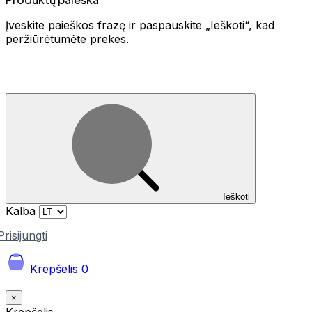
Įveskite paieškos frazę ir paspauskite „Ieškoti“, kad
peržiūrėtumėte prekes.
Ieškoti
Kalba
Prisijungti
Krepšelis
0
×