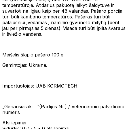
temperatūroje. Atidarius pakuotę laikyti šaldytuve ir
suvartoti ne ilgiau kaip per 48 valandas. Pašaro porcija
turi būti kambario temperatūros. Pašaras turi būti
palaipsniui įvedamas į naminio gyvūnėlio mitybą (bent
jau per pirmąsias 5 dienas). Visada turi būti įpilta švaraus
ir šviežio vandens.
Maišelis šlapio pašaro 100 g.
Gamintojas: Ukraina.
Importuotojas: UAB KORMOTECH
„Geriausias iki....“(Partijos Nr.) / Veterinarinio patvirtinimo
numeris
Atsiliepimai
Vidurkis:
0,0
/ 5
•
0 atsiliepimai