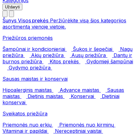
Kategorijos
Uždaryti
Šunys
Visos prekės
Peržiūrėkite visą šios kategorijos
asortimentą vienoje vietoje.
Priežiūros priemonės
Šampūnai ir kondicionieriai
Šukos ir šepečiai
Nagų
priežiūra
Akių priežiūra
Ausų priežiūra
Dantų ir
burnos priežiūra
Kitos prekės
Gydomieji šampūnai
Gydymo priežiūra
Sausas maistas ir konservai
Hipoalerginis maistas
Advance maistas
Sausas
maistas
Dietinis maistas
Konservai
Dietiniai
konservai
Sveikatos priežiūra
Priemonės nuo erkių
Priemonės nuo kirminų
Vitaminai ir papildai
Nereceptiniai vaistai