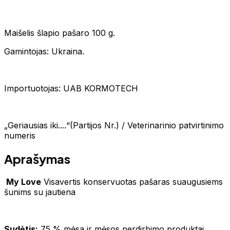
Maišelis šlapio pašaro 100 g.
Gamintojas: Ukraina.
Importuotojas: UAB KORMOTECH
„Geriausias iki....“(Partijos Nr.) / Veterinarinio patvirtinimo
numeris
Aprašymas
My Love
Visavertis konservuotas pašaras suaugusiems
šunims su jautiena
Sudėtis:
75 % mėsa ir mėsos perdirbimo produktai