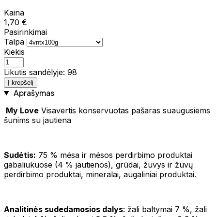
Kaina
1,70 €
Pasirinkimai
Talpa
Kiekis
Likutis sandėlyje: 98
Į krepšelį
Aprašymas
My Love
Visavertis konservuotas pašaras suaugusiems
šunims su jautiena
Sudėtis:
75 % mėsa ir mėsos perdirbimo produktai
gabaliukuose (4 % jautienos), grūdai, žuvys ir žuvų
perdirbimo produktai, mineralai, augaliniai produktai.
Analitinės sudedamosios dalys
: žali baltymai 7 %, žali