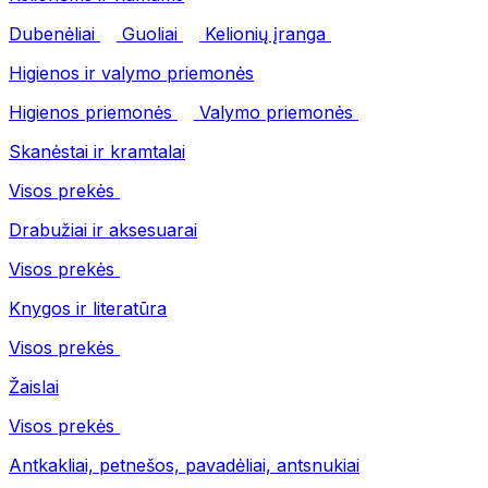
Dubenėliai
Guoliai
Kelionių įranga
Higienos ir valymo priemonės
Higienos priemonės
Valymo priemonės
Skanėstai ir kramtalai
Visos prekės
Drabužiai ir aksesuarai
Visos prekės
Knygos ir literatūra
Visos prekės
Žaislai
Visos prekės
Antkakliai, petnešos, pavadėliai, antsnukiai