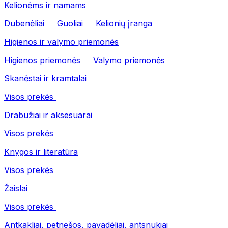
Kelionėms ir namams
Dubenėliai
Guoliai
Kelionių įranga
Higienos ir valymo priemonės
Higienos priemonės
Valymo priemonės
Skanėstai ir kramtalai
Visos prekės
Drabužiai ir aksesuarai
Visos prekės
Knygos ir literatūra
Visos prekės
Žaislai
Visos prekės
Antkakliai, petnešos, pavadėliai, antsnukiai