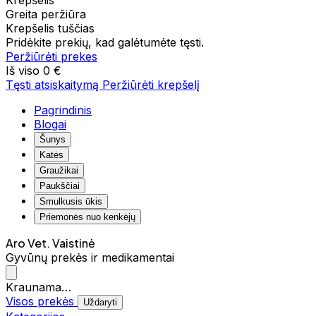
Krepšelis
Greita peržiūra
Krepšelis tuščias
Pridėkite prekių, kad galėtumėte tęsti.
Peržiūrėti prekes
Iš viso
0 €
Tęsti atsiskaitymą
Peržiūrėti krepšelį
Pagrindinis
Blogai
Šunys
Katės
Graužikai
Paukščiai
Smulkusis ūkis
Priemonės nuo kenkėjų
Aro Vet. Vaistinė
Gyvūnų prekės ir medikamentai
Kraunama…
Visos prekės
Uždaryti