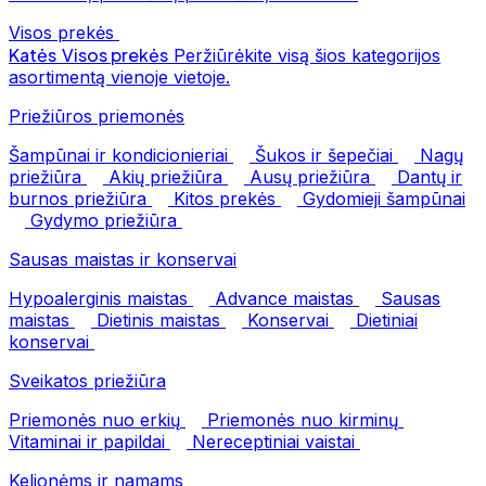
Visos prekės
Katės
Visos prekės
Peržiūrėkite visą šios kategorijos
asortimentą vienoje vietoje.
Priežiūros priemonės
Šampūnai ir kondicionieriai
Šukos ir šepečiai
Nagų
priežiūra
Akių priežiūra
Ausų priežiūra
Dantų ir
burnos priežiūra
Kitos prekės
Gydomieji šampūnai
Gydymo priežiūra
Sausas maistas ir konservai
Hypoalerginis maistas
Advance maistas
Sausas
maistas
Dietinis maistas
Konservai
Dietiniai
konservai
Sveikatos priežiūra
Priemonės nuo erkių
Priemonės nuo kirminų
Vitaminai ir papildai
Nereceptiniai vaistai
Kelionėms ir namams