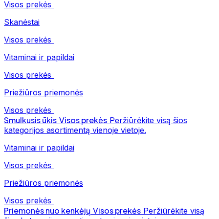
Visos prekės
Skanėstai
Visos prekės
Vitaminai ir papildai
Visos prekės
Priežiūros priemonės
Visos prekės
Smulkusis ūkis
Visos prekės
Peržiūrėkite visą šios
kategorijos asortimentą vienoje vietoje.
Vitaminai ir papildai
Visos prekės
Priežiūros priemonės
Visos prekės
Priemonės nuo kenkėjų
Visos prekės
Peržiūrėkite visą