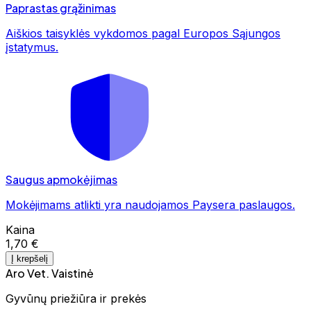
Paprastas grąžinimas
Aiškios taisyklės vykdomos pagal Europos Sąjungos
įstatymus.
Saugus apmokėjimas
Mokėjimams atlikti yra naudojamos Paysera paslaugos.
Kaina
1,70 €
Į krepšelį
Aro Vet. Vaistinė
Gyvūnų priežiūra ir prekės