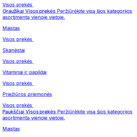
Visos prekės
Graužikai
Visos prekės
Peržiūrėkite visą šios kategorijos
asortimentą vienoje vietoje.
Maistas
Visos prekės
Skanėstai
Visos prekės
Vitaminai ir papildai
Visos prekės
Priežiūros priemonės
Visos prekės
Paukščiai
Visos prekės
Peržiūrėkite visą šios kategorijos
asortimentą vienoje vietoje.
Maistas