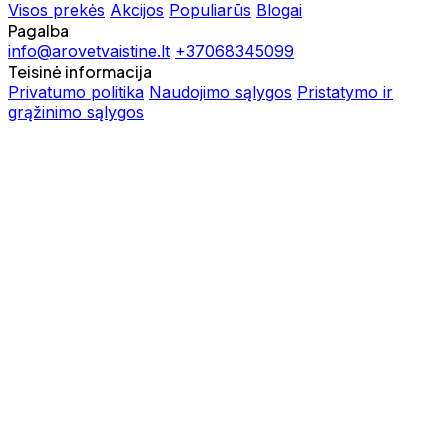
Visos prekės
Akcijos
Populiarūs
Blogai
Pagalba
info@arovetvaistine.lt
+37068345099
Teisinė informacija
Privatumo politika
Naudojimo sąlygos
Pristatymo ir
grąžinimo sąlygos