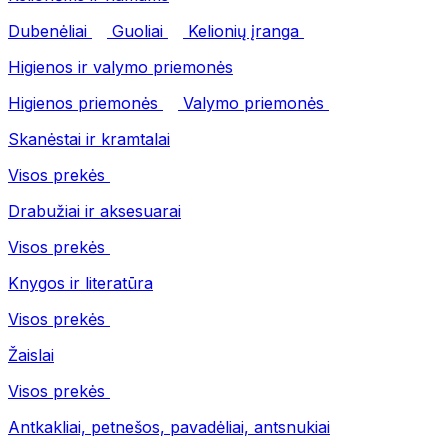
Dubenėliai
Guoliai
Kelionių įranga
Higienos ir valymo priemonės
Higienos priemonės
Valymo priemonės
Skanėstai ir kramtalai
Visos prekės
Drabužiai ir aksesuarai
Visos prekės
Knygos ir literatūra
Visos prekės
Žaislai
Visos prekės
Antkakliai, petnešos, pavadėliai, antsnukiai