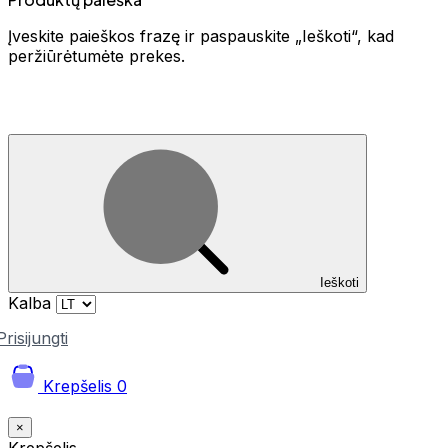
Įveskite paieškos frazę ir paspauskite „Ieškoti“, kad
peržiūrėtumėte prekes.
Ieškoti
Kalba
Prisijungti
Krepšelis
0
×