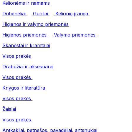
Kelionėms ir namams
Dubenėliai
Guoliai
Kelionių įranga
Higienos ir valymo priemonės
Higienos priemonės
Valymo priemonės
Skanėstai ir kramtalai
Visos prekės
Drabužiai ir aksesuarai
Visos prekės
Knygos ir literatūra
Visos prekės
Žaislai
Visos prekės
Antkakliai, petnešos, pavadėliai, antsnukiai