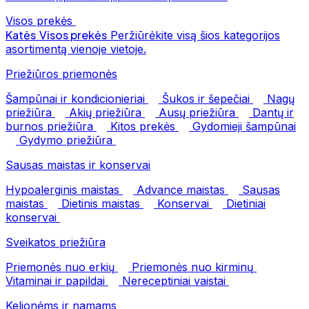
Visos prekės
Katės
Visos prekės
Peržiūrėkite visą šios kategorijos
asortimentą vienoje vietoje.
Priežiūros priemonės
Šampūnai ir kondicionieriai
Šukos ir šepečiai
Nagų
priežiūra
Akių priežiūra
Ausų priežiūra
Dantų ir
burnos priežiūra
Kitos prekės
Gydomieji šampūnai
Gydymo priežiūra
Sausas maistas ir konservai
Hypoalerginis maistas
Advance maistas
Sausas
maistas
Dietinis maistas
Konservai
Dietiniai
konservai
Sveikatos priežiūra
Priemonės nuo erkių
Priemonės nuo kirminų
Vitaminai ir papildai
Nereceptiniai vaistai
Kelionėms ir namams