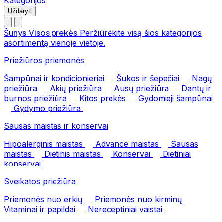
Kategorijos
Uždaryti
Šunys
Visos prekės
Peržiūrėkite visą šios kategorijos
asortimentą vienoje vietoje.
Priežiūros priemonės
Šampūnai ir kondicionieriai
Šukos ir šepečiai
Nagų
priežiūra
Akių priežiūra
Ausų priežiūra
Dantų ir
burnos priežiūra
Kitos prekės
Gydomieji šampūnai
Gydymo priežiūra
Sausas maistas ir konservai
Hipoalerginis maistas
Advance maistas
Sausas
maistas
Dietinis maistas
Konservai
Dietiniai
konservai
Sveikatos priežiūra
Priemonės nuo erkių
Priemonės nuo kirminų
Vitaminai ir papildai
Nereceptiniai vaistai