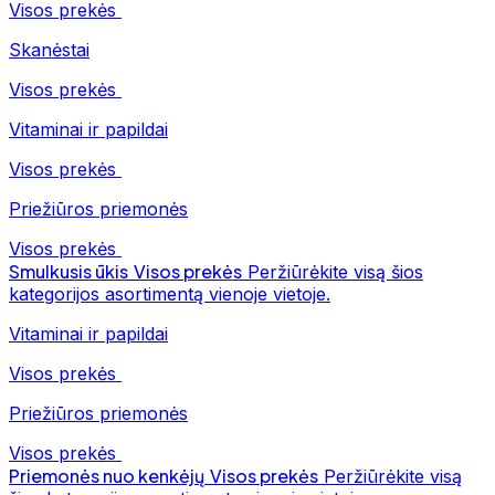
Visos prekės
Skanėstai
Visos prekės
Vitaminai ir papildai
Visos prekės
Priežiūros priemonės
Visos prekės
Smulkusis ūkis
Visos prekės
Peržiūrėkite visą šios
kategorijos asortimentą vienoje vietoje.
Vitaminai ir papildai
Visos prekės
Priežiūros priemonės
Visos prekės
Priemonės nuo kenkėjų
Visos prekės
Peržiūrėkite visą