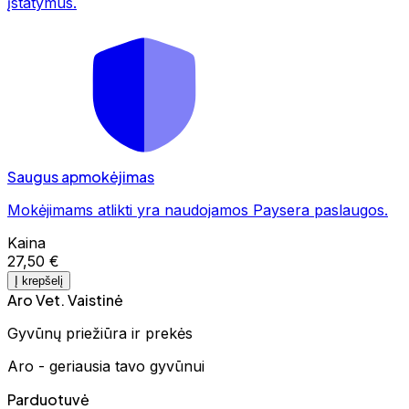
įstatymus.
Saugus apmokėjimas
Mokėjimams atlikti yra naudojamos Paysera paslaugos.
Kaina
27,50 €
Į krepšelį
Aro Vet. Vaistinė
Gyvūnų priežiūra ir prekės
Aro - geriausia tavo gyvūnui
Parduotuvė