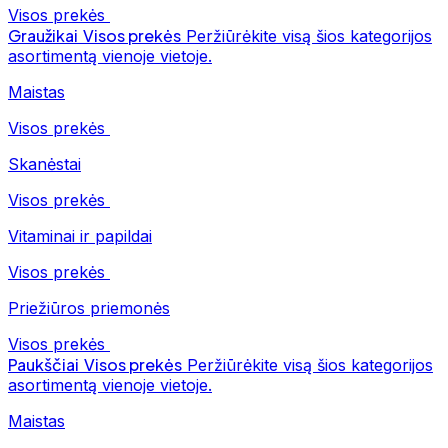
Visos prekės
Graužikai
Visos prekės
Peržiūrėkite visą šios kategorijos
asortimentą vienoje vietoje.
Maistas
Visos prekės
Skanėstai
Visos prekės
Vitaminai ir papildai
Visos prekės
Priežiūros priemonės
Visos prekės
Paukščiai
Visos prekės
Peržiūrėkite visą šios kategorijos
asortimentą vienoje vietoje.
Maistas