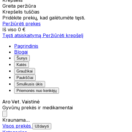
Krepšelis
Greita peržiūra
Krepšelis tuščias
Pridėkite prekių, kad galėtumėte tęsti.
Peržiūrėti prekes
Iš viso
0 €
Tęsti atsiskaitymą
Peržiūrėti krepšelį
Pagrindinis
Blogai
Šunys
Katės
Graužikai
Paukščiai
Smulkusis ūkis
Priemonės nuo kenkėjų
Aro Vet. Vaistinė
Gyvūnų prekės ir medikamentai
Kraunama…
Visos prekės
Uždaryti