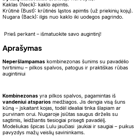
Kaklas (Neck): kaklo apimtis.
Krūtinė (Bust): krūtinės ląstos apimtis (už priekinių kojų).
Nugara (Back): ilgis nuo kaklo iki uodegos pagrindo.
Prieš perkant – išmatuokite savo augintinį!
Aprašymas
Neperšlampamas
kombinezonas šunims su pavadėlio
tvirtinimu – pilkos spalvos, patogus ir praktiškas rūbas
augintiniui
Kombinezonas
yra pilkos spalvos, pagamintas iš
vandeniui atsparios
medžiagos. Jis dengia visą šuns
kūną – įskaitant kojas, todėl idealiai tinka šlapiam ar
purvinam orui. Nugaroje įsiūtas saugus dirželis su
sagtimis, leidžiantis tiesiogiai prisegti pavadėlį.
Modeliukas špicas Lulu jaučiasi jaukiai ir saugiai – puikus
pavyzdys mažų veislių savininkams.