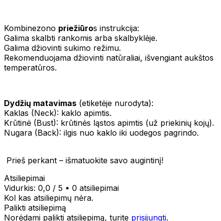
Kombinezono
priežiūro
s instrukcija:
Galima skalbti rankomis arba skalbyklėje.
Galima džiovinti sukimo režimu.
Rekomenduojama džiovinti natūraliai, išvengiant aukštos
temperatūros.
Dydžių matavimas
(etiketėje nurodyta):
Kaklas (Neck): kaklo apimtis.
Krūtinė (Bust): krūtinės ląstos apimtis (už priekinių kojų).
Nugara (Back): ilgis nuo kaklo iki uodegos pagrindo.
Prieš perkant – išmatuokite savo augintinį!
Atsiliepimai
Vidurkis:
0,0
/ 5
•
0 atsiliepimai
Kol kas atsiliepimų nėra.
Palikti atsiliepimą
Norėdami palikti atsiliepimą, turite
prisijungti
.