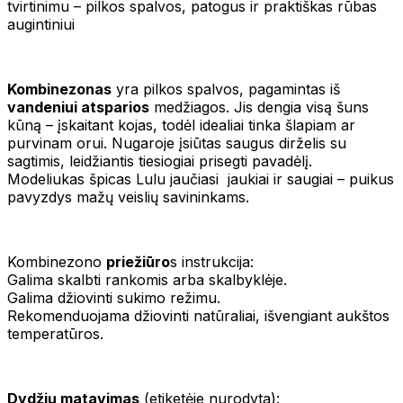
tvirtinimu – pilkos spalvos, patogus ir praktiškas rūbas
augintiniui
Kombinezonas
yra pilkos spalvos, pagamintas iš
vandeniui atsparios
medžiagos. Jis dengia visą šuns
kūną – įskaitant kojas, todėl idealiai tinka šlapiam ar
purvinam orui. Nugaroje įsiūtas saugus dirželis su
sagtimis, leidžiantis tiesiogiai prisegti pavadėlį.
Modeliukas špicas Lulu jaučiasi jaukiai ir saugiai – puikus
pavyzdys mažų veislių savininkams.
Kombinezono
priežiūro
s instrukcija:
Galima skalbti rankomis arba skalbyklėje.
Galima džiovinti sukimo režimu.
Rekomenduojama džiovinti natūraliai, išvengiant aukštos
temperatūros.
Dydžių matavimas
(etiketėje nurodyta):