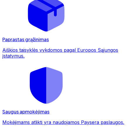
Paprastas grąžinimas
Aiškios taisyklės vykdomos pagal Europos Sąjungos
įstatymus.
Saugus apmokėjimas
Mokėjimams atlikti yra naudojamos Paysera paslaugos.