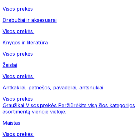
Visos prekės
Drabužiai ir aksesuarai
Visos prekės
Knygos ir literatūra
Visos prekės
Žaislai
Visos prekės
Antkakliai, petnešos, pavadėliai, antsnukiai
Visos prekės
Graužikai
Visos prekės
Peržiūrėkite visą šios kategorijos
asortimentą vienoje vietoje.
Maistas
Visos prekės