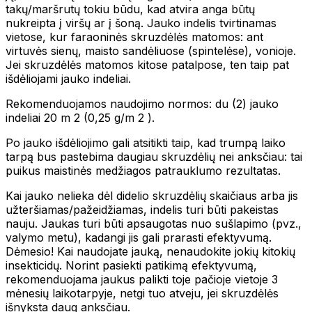
takų/maršrutų tokiu būdu, kad atvira anga būtų
nukreipta į viršų ar į šoną. Jauko indelis tvirtinamas
vietose, kur faraoninės skruzdėlės matomos: ant
virtuvės sienų, maisto sandėliuose (spintelėse), vonioje.
Jei skruzdėlės matomos kitose patalpose, ten taip pat
išdėliojami jauko indeliai.
Rekomenduojamos naudojimo normos: du (2) jauko
indeliai 20 m 2 (0,25 g/m 2 ).
Po jauko išdėliojimo gali atsitikti taip, kad trumpą laiko
tarpą bus pastebima daugiau skruzdėlių nei anksčiau: tai
puikus maistinės medžiagos patrauklumo rezultatas.
Kai jauko nelieka dėl didelio skruzdėlių skaičiaus arba jis
užteršiamas/pažeidžiamas, indelis turi būti pakeistas
nauju. Jaukas turi būti apsaugotas nuo sušlapimo (pvz.,
valymo metu), kadangi jis gali prarasti efektyvumą.
Dėmesio! Kai naudojate jauką, nenaudokite jokių kitokių
insekticidų. Norint pasiekti patikimą efektyvumą,
rekomenduojama jaukus palikti toje pačioje vietoje 3
mėnesių laikotarpyje, netgi tuo atveju, jei skruzdėlės
išnyksta daug anksčiau.