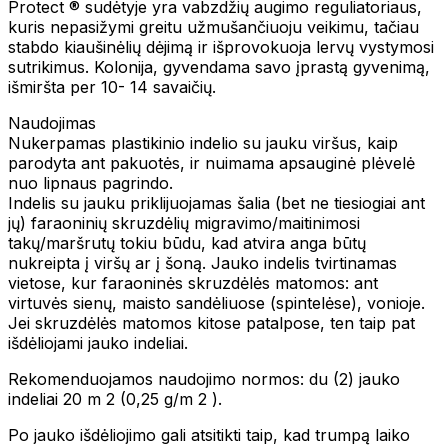
Protect ® sudėtyje yra vabzdžių augimo reguliatoriaus,
kuris nepasižymi greitu užmušančiuoju veikimu, tačiau
stabdo kiaušinėlių dėjimą ir išprovokuoja lervų vystymosi
sutrikimus. Kolonija, gyvendama savo įprastą gyvenimą,
išmiršta per 10- 14 savaičių.
Naudojimas
Nukerpamas plastikinio indelio su jauku viršus, kaip
parodyta ant pakuotės, ir nuimama apsauginė plėvelė
nuo lipnaus pagrindo.
Indelis su jauku priklijuojamas šalia (bet ne tiesiogiai ant
jų) faraoninių skruzdėlių migravimo/maitinimosi
takų/maršrutų tokiu būdu, kad atvira anga būtų
nukreipta į viršų ar į šoną. Jauko indelis tvirtinamas
vietose, kur faraoninės skruzdėlės matomos: ant
virtuvės sienų, maisto sandėliuose (spintelėse), vonioje.
Jei skruzdėlės matomos kitose patalpose, ten taip pat
išdėliojami jauko indeliai.
Rekomenduojamos naudojimo normos: du (2) jauko
indeliai 20 m 2 (0,25 g/m 2 ).
Po jauko išdėliojimo gali atsitikti taip, kad trumpą laiko