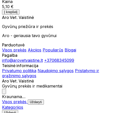
Kaina
5,10 €
Į krepšelį
Aro Vet. Vaistinė
Gyvūnų priežiūra ir prekės
Aro - geriausia tavo gyvūnui
Parduotuvė
Visos prekės
Akcijos
Populiarūs
Blogai
Pagalba
info@arovetvaistine.lt
+37068345099
Teisinė informacija
Privatumo politika
Naudojimo sąlygos
Pristatymo ir
grąžinimo sąlygos
Aro Vet. Vaistinė
Gyvūnų prekės ir medikamentai
Kraunama…
Visos prekės
Uždaryti
Kategorijos
Uždaryti