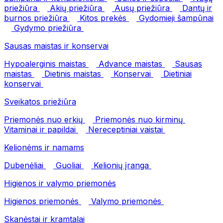
priežiūra
Akių priežiūra
Ausų priežiūra
Dantų ir
burnos priežiūra
Kitos prekės
Gydomieji šampūnai
Gydymo priežiūra
Sausas maistas ir konservai
Hypoalerginis maistas
Advance maistas
Sausas
maistas
Dietinis maistas
Konservai
Dietiniai
konservai
Sveikatos priežiūra
Priemonės nuo erkių
Priemonės nuo kirminų
Vitaminai ir papildai
Nereceptiniai vaistai
Kelionėms ir namams
Dubenėliai
Guoliai
Kelionių įranga
Higienos ir valymo priemonės
Higienos priemonės
Valymo priemonės
Skanėstai ir kramtalai