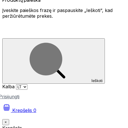
Įveskite paieškos frazę ir paspauskite „Ieškoti“, kad
peržiūrėtumėte prekes.
Ieškoti
Kalba
Prisijungti
Krepšelis
0
×