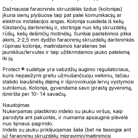
Dažniausiai faraoninės skruzdėlės lizdus (kolonijas)
įkuria sienų plyšiuose taip pat palei komunikacijų ar
elektros instaliacijos angas. Kolonija susideda iš kelių
tūkstančių darbininkių ir, skirtingai nuo kitų skruzdėlių
rūšių, kelių dešimčių motinėlių. Sunkiai pastebimos plika
akimi, 2-2,5 mm dydžio faraoninių skruzdėlių darbininkės
rūpinasi kolonija, maitindamos karalienes bei
jauniklius/lervutes ir taip užtikrindamos jauko patekimą
iki jų.
Protect ® sudėtyje yra vabzdžių augimo reguliatoriaus,
kuris nepasižymi greitu užmušančiuoju veikimu, tačiau
stabdo kiaušinėlių dėjimą ir išprovokuoja lervų vystymosi
sutrikimus. Kolonija, gyvendama savo įprastą gyvenimą,
išmiršta per 10- 14 savaičių.
Naudojimas
Nukerpamas plastikinio indelio su jauku viršus, kaip
parodyta ant pakuotės, ir nuimama apsauginė plėvelė
nuo lipnaus pagrindo.
Indelis su jauku priklijuojamas šalia (bet ne tiesiogiai ant
jų) faraoninių skruzdėlių migravimo/maitinimosi