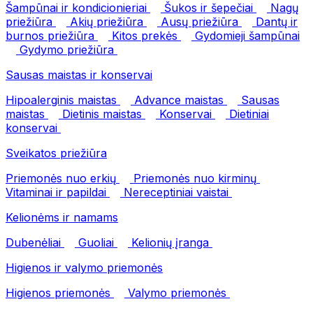
Šampūnai ir kondicionieriai
Šukos ir šepečiai
Nagų
priežiūra
Akių priežiūra
Ausų priežiūra
Dantų ir
burnos priežiūra
Kitos prekės
Gydomieji šampūnai
Gydymo priežiūra
Sausas maistas ir konservai
Hipoalerginis maistas
Advance maistas
Sausas
maistas
Dietinis maistas
Konservai
Dietiniai
konservai
Sveikatos priežiūra
Priemonės nuo erkių
Priemonės nuo kirminų
Vitaminai ir papildai
Nereceptiniai vaistai
Kelionėms ir namams
Dubenėliai
Guoliai
Kelionių įranga
Higienos ir valymo priemonės
Higienos priemonės
Valymo priemonės