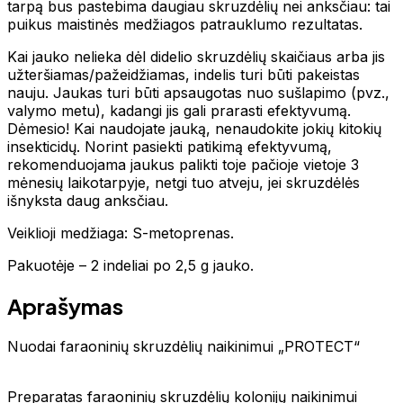
tarpą bus pastebima daugiau skruzdėlių nei anksčiau: tai
puikus maistinės medžiagos patrauklumo rezultatas.
Kai jauko nelieka dėl didelio skruzdėlių skaičiaus arba jis
užteršiamas/pažeidžiamas, indelis turi būti pakeistas
nauju. Jaukas turi būti apsaugotas nuo sušlapimo (pvz.,
valymo metu), kadangi jis gali prarasti efektyvumą.
Dėmesio! Kai naudojate jauką, nenaudokite jokių kitokių
insekticidų. Norint pasiekti patikimą efektyvumą,
rekomenduojama jaukus palikti toje pačioje vietoje 3
mėnesių laikotarpyje, netgi tuo atveju, jei skruzdėlės
išnyksta daug anksčiau.
Veiklioji medžiaga: S-metoprenas.
Pakuotėje – 2 indeliai po 2,5 g jauko.
Aprašymas
Nuodai faraoninių skruzdėlių naikinimui „PROTECT“
Preparatas faraoninių skruzdėlių kolonijų naikinimui