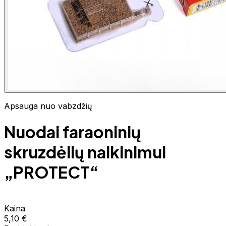
Apsauga nuo vabzdžių
Nuodai faraoninių
skruzdėlių naikinimui
„PROTECT“
Kaina
5,10 €