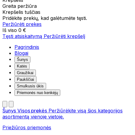
Krepšelis
Greita peržiūra
Krepšelis tuščias
Pridėkite prekių, kad galėtumėte tęsti.
Peržiūrėti prekes
Iš viso
0 €
Tęsti atsiskaitymą
Peržiūrėti krepšelį
Pagrindinis
Blogai
Šunys
Katės
Graužikai
Paukščiai
Smulkusis ūkis
Priemonės nuo kenkėjų
Šunys
Visos prekės
Peržiūrėkite visą šios kategorijos
asortimentą vienoje vietoje.
Priežiūros priemonės