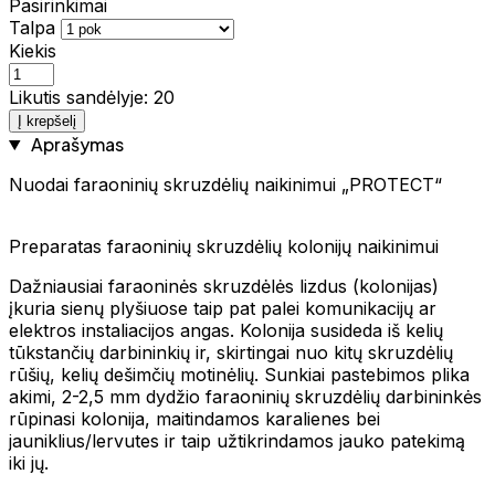
Pasirinkimai
Talpa
Kiekis
Likutis sandėlyje: 20
Į krepšelį
Aprašymas
Nuodai faraoninių skruzdėlių naikinimui „PROTECT“
Preparatas faraoninių skruzdėlių kolonijų naikinimui
Dažniausiai faraoninės skruzdėlės lizdus (kolonijas)
įkuria sienų plyšiuose taip pat palei komunikacijų ar
elektros instaliacijos angas. Kolonija susideda iš kelių
tūkstančių darbininkių ir, skirtingai nuo kitų skruzdėlių
rūšių, kelių dešimčių motinėlių. Sunkiai pastebimos plika
akimi, 2-2,5 mm dydžio faraoninių skruzdėlių darbininkės
rūpinasi kolonija, maitindamos karalienes bei
jauniklius/lervutes ir taip užtikrindamos jauko patekimą
iki jų.