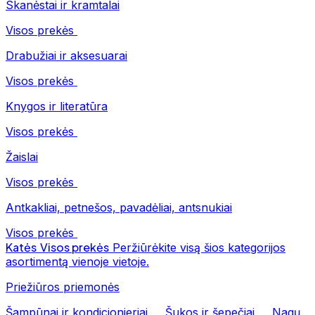
Skanėstai ir kramtalai
Visos prekės
Drabužiai ir aksesuarai
Visos prekės
Knygos ir literatūra
Visos prekės
Žaislai
Visos prekės
Antkakliai, petnešos, pavadėliai, antsnukiai
Visos prekės
Katės
Visos prekės
Peržiūrėkite visą šios kategorijos
asortimentą vienoje vietoje.
Priežiūros priemonės
Šampūnai ir kondicionieriai
Šukos ir šepečiai
Nagų