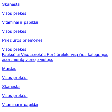
Skanėstai
Visos prekės
Vitaminai ir papildai
Visos prekės
Priežiūros priemonės
Visos prekės
Paukščiai
Visos prekės
Peržiūrėkite visą šios kategorijos
asortimentą vienoje vietoje.
Maistas
Visos prekės
Skanėstai
Visos prekės
Vitaminai ir papildai