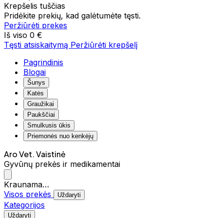
Krepšelis tuščias
Pridėkite prekių, kad galėtumėte tęsti.
Peržiūrėti prekes
Iš viso
0 €
Tęsti atsiskaitymą
Peržiūrėti krepšelį
Pagrindinis
Blogai
Šunys
Katės
Graužikai
Paukščiai
Smulkusis ūkis
Priemonės nuo kenkėjų
Aro Vet. Vaistinė
Gyvūnų prekės ir medikamentai
Kraunama…
Visos prekės
Uždaryti
Kategorijos
Uždaryti