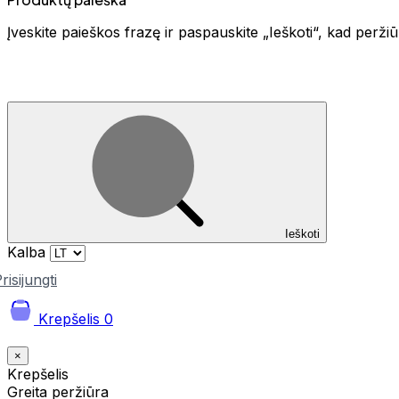
Įveskite paieškos frazę ir paspauskite „Ieškoti“, kad perž
Ieškoti
Kalba
risijungti
Krepšelis
0
×
Krepšelis
Greita peržiūra