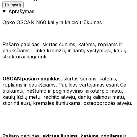
Į krepšelį
Aprašymas
Opko OSCAN N60 kai yra kalcio trūkumas
Pašaro papildas, skirtas šunims, katėms, ropliams ir
paukščiams. Tinka kremzlių ir dantų vystymuisi, kaulų
struktūrai pagerinti.
OSCAN pašaro papilda
s, skirtas šunims, katėms,
ropliams ir paukščiams. Papildas vartojamas esant Ca
trūkumui, nėštumo ir pogimdyvinio laikotarpio metu,
kaulų lūžių metu, rachito atveju, dantų kalimosi metu,
stiprinti ausų kremzles šuniukams, osteoporozės atveju.
Pašaro papildas,
skirtas šunims, katėms, ropliams ir