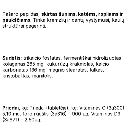
Pašaro papildas,
skirtas šunims, katėms, ropliams ir
paukščiams
. Tinka kremzlių ir dantų vystymuisi, kaulų
struktūrai pagerinti.
Sudėtis:
trikalcio fosfatas, fermentiškai hidrolizuotas
kolagenas 265 mg, kukurūzų krakmolas, kalcio
karbonatas 136 mg, magnio stearatas, talkas,
kristobalitas, manitolis.
Priedai,
kg: Priedai (tabletėje), kg: Vitaminas C (3a300) –
5,10 mg, folio rūgštis (3a316) – 900 μg, Vitaminas D3
(3a671) – 2,50μg.