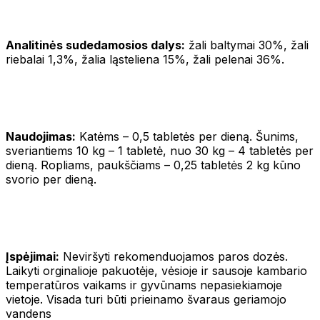
Analitinės sudedamosios dalys:
žali baltymai 30%, žali
riebalai 1,3%, žalia ląsteliena 15%, žali pelenai 36%.
Naudojimas:
Katėms – 0,5 tabletės per dieną. Šunims,
sveriantiems 10 kg – 1 tabletė, nuo 30 kg – 4 tabletės per
dieną. Ropliams, paukščiams – 0,25 tabletės 2 kg kūno
svorio per dieną.
Įspėjimai:
Neviršyti rekomenduojamos paros dozės.
Laikyti orginalioje pakuotėje, vėsioje ir sausoje kambario
temperatūros vaikams ir gyvūnams nepasiekiamoje
vietoje. Visada turi būti prieinamo švaraus geriamojo
vandens