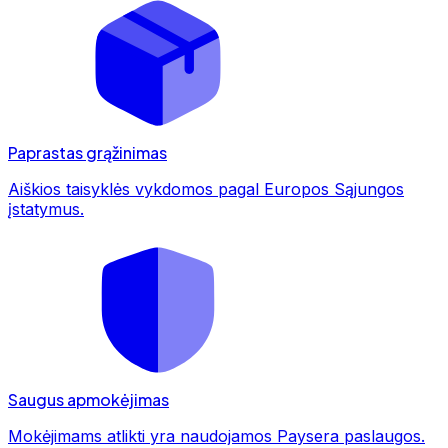
Paprastas grąžinimas
Aiškios taisyklės vykdomos pagal Europos Sąjungos
įstatymus.
Saugus apmokėjimas
Mokėjimams atlikti yra naudojamos Paysera paslaugos.