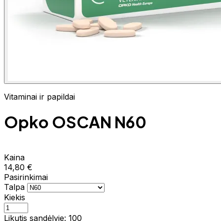
Vitaminai ir papildai
Opko OSCAN N60
Kaina
14,80 €
Pasirinkimai
Talpa
Kiekis
Likutis sandėlyje: 100