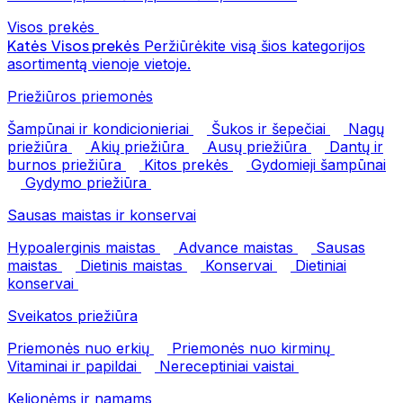
Visos prekės
Katės
Visos prekės
Peržiūrėkite visą šios kategorijos
asortimentą vienoje vietoje.
Priežiūros priemonės
Šampūnai ir kondicionieriai
Šukos ir šepečiai
Nagų
priežiūra
Akių priežiūra
Ausų priežiūra
Dantų ir
burnos priežiūra
Kitos prekės
Gydomieji šampūnai
Gydymo priežiūra
Sausas maistas ir konservai
Hypoalerginis maistas
Advance maistas
Sausas
maistas
Dietinis maistas
Konservai
Dietiniai
konservai
Sveikatos priežiūra
Priemonės nuo erkių
Priemonės nuo kirminų
Vitaminai ir papildai
Nereceptiniai vaistai
Kelionėms ir namams