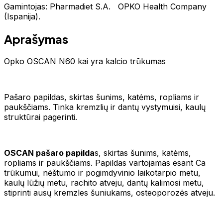
Gamintojas: Pharmadiet S.A. OPKO Health Company
(Ispanija).
Aprašymas
Opko OSCAN N60 kai yra kalcio trūkumas
Pašaro papildas, skirtas šunims, katėms, ropliams ir
paukščiams. Tinka kremzlių ir dantų vystymuisi, kaulų
struktūrai pagerinti.
OSCAN pašaro papilda
s, skirtas šunims, katėms,
ropliams ir paukščiams. Papildas vartojamas esant Ca
trūkumui, nėštumo ir pogimdyvinio laikotarpio metu,
kaulų lūžių metu, rachito atveju, dantų kalimosi metu,
stiprinti ausų kremzles šuniukams, osteoporozės atveju.