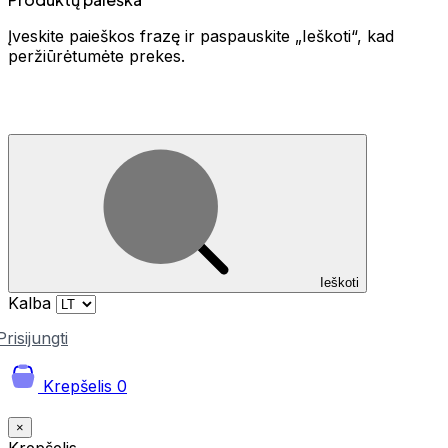
Įveskite paieškos frazę ir paspauskite „Ieškoti“, kad
peržiūrėtumėte prekes.
Ieškoti
Kalba
Prisijungti
Krepšelis
0
×