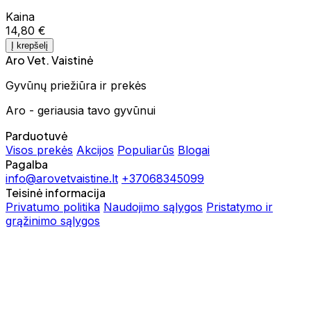
Kaina
14,80 €
Į krepšelį
Aro Vet. Vaistinė
Gyvūnų priežiūra ir prekės
Aro - geriausia tavo gyvūnui
Parduotuvė
Visos prekės
Akcijos
Populiarūs
Blogai
Pagalba
info@arovetvaistine.lt
+37068345099
Teisinė informacija
Privatumo politika
Naudojimo sąlygos
Pristatymo ir
grąžinimo sąlygos