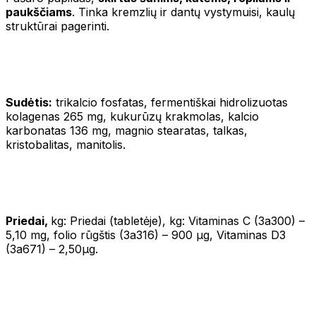
paukščiams
. Tinka kremzlių ir dantų vystymuisi, kaulų
struktūrai pagerinti.
Sudėtis:
trikalcio fosfatas, fermentiškai hidrolizuotas
kolagenas 265 mg, kukurūzų krakmolas, kalcio
karbonatas 136 mg, magnio stearatas, talkas,
kristobalitas, manitolis.
Priedai,
kg: Priedai (tabletėje), kg: Vitaminas C (3a300) –
5,10 mg, folio rūgštis (3a316) – 900 μg, Vitaminas D3
(3a671) – 2,50μg.