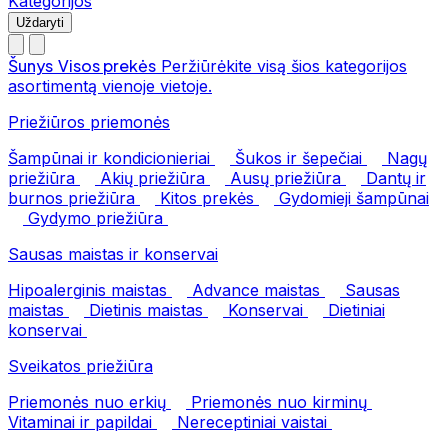
Kategorijos
Uždaryti
Šunys
Visos prekės
Peržiūrėkite visą šios kategorijos
asortimentą vienoje vietoje.
Priežiūros priemonės
Šampūnai ir kondicionieriai
Šukos ir šepečiai
Nagų
priežiūra
Akių priežiūra
Ausų priežiūra
Dantų ir
burnos priežiūra
Kitos prekės
Gydomieji šampūnai
Gydymo priežiūra
Sausas maistas ir konservai
Hipoalerginis maistas
Advance maistas
Sausas
maistas
Dietinis maistas
Konservai
Dietiniai
konservai
Sveikatos priežiūra
Priemonės nuo erkių
Priemonės nuo kirminų
Vitaminai ir papildai
Nereceptiniai vaistai