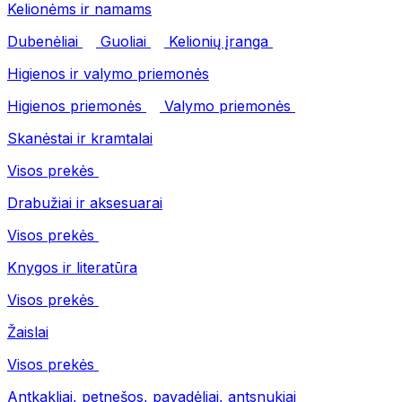
Kelionėms ir namams
Dubenėliai
Guoliai
Kelionių įranga
Higienos ir valymo priemonės
Higienos priemonės
Valymo priemonės
Skanėstai ir kramtalai
Visos prekės
Drabužiai ir aksesuarai
Visos prekės
Knygos ir literatūra
Visos prekės
Žaislai
Visos prekės
Antkakliai, petnešos, pavadėliai, antsnukiai