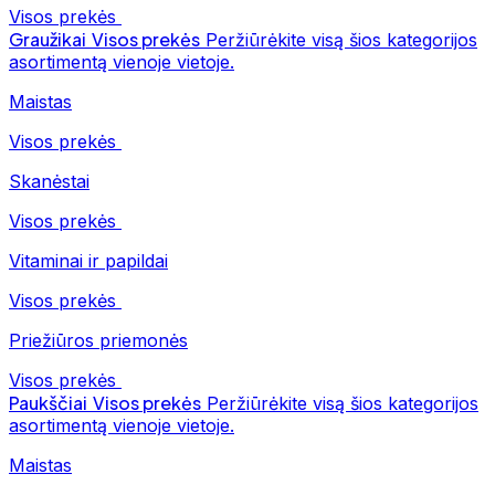
Visos prekės
Graužikai
Visos prekės
Peržiūrėkite visą šios kategorijos
asortimentą vienoje vietoje.
Maistas
Visos prekės
Skanėstai
Visos prekės
Vitaminai ir papildai
Visos prekės
Priežiūros priemonės
Visos prekės
Paukščiai
Visos prekės
Peržiūrėkite visą šios kategorijos
asortimentą vienoje vietoje.
Maistas