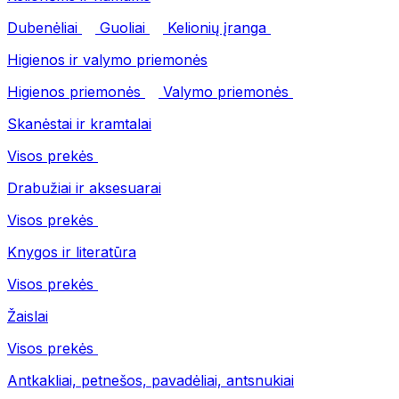
Dubenėliai
Guoliai
Kelionių įranga
Higienos ir valymo priemonės
Higienos priemonės
Valymo priemonės
Skanėstai ir kramtalai
Visos prekės
Drabužiai ir aksesuarai
Visos prekės
Knygos ir literatūra
Visos prekės
Žaislai
Visos prekės
Antkakliai, petnešos, pavadėliai, antsnukiai