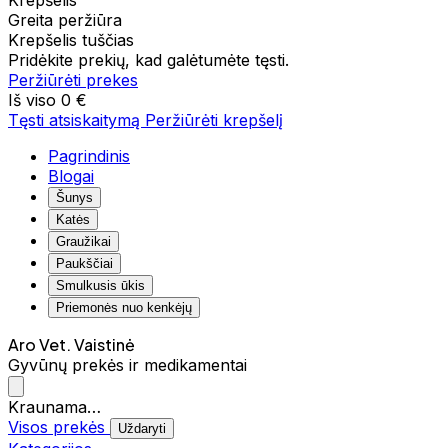
Krepšelis
Greita peržiūra
Krepšelis tuščias
Pridėkite prekių, kad galėtumėte tęsti.
Peržiūrėti prekes
Iš viso
0 €
Tęsti atsiskaitymą
Peržiūrėti krepšelį
Pagrindinis
Blogai
Šunys
Katės
Graužikai
Paukščiai
Smulkusis ūkis
Priemonės nuo kenkėjų
Aro Vet. Vaistinė
Gyvūnų prekės ir medikamentai
Kraunama…
Visos prekės
Uždaryti