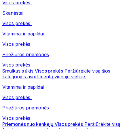
Visos prekės
Skanėstai
Visos prekės
Vitaminai ir papildai
Visos prekės
Priežiūros priemonės
Visos prekės
Smulkusis ūkis
Visos prekės
Peržiūrėkite visą šios
kategorijos asortimentą vienoje vietoje.
Vitaminai ir papildai
Visos prekės
Priežiūros priemonės
Visos prekės
Priemonės nuo kenkėjų
Visos prekės
Peržiūrėkite visą