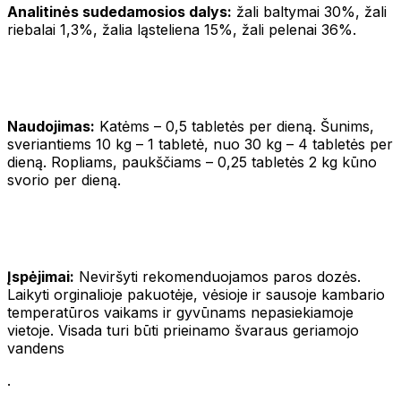
Analitinės sudedamosios dalys:
žali baltymai 30%, žali
riebalai 1,3%, žalia ląsteliena 15%, žali pelenai 36%.
Naudojimas:
Katėms – 0,5 tabletės per dieną. Šunims,
sveriantiems 10 kg – 1 tabletė, nuo 30 kg – 4 tabletės per
dieną. Ropliams, paukščiams – 0,25 tabletės 2 kg kūno
svorio per dieną.
Įspėjimai:
Neviršyti rekomenduojamos paros dozės.
Laikyti orginalioje pakuotėje, vėsioje ir sausoje kambario
temperatūros vaikams ir gyvūnams nepasiekiamoje
vietoje. Visada turi būti prieinamo švaraus geriamojo
vandens
.