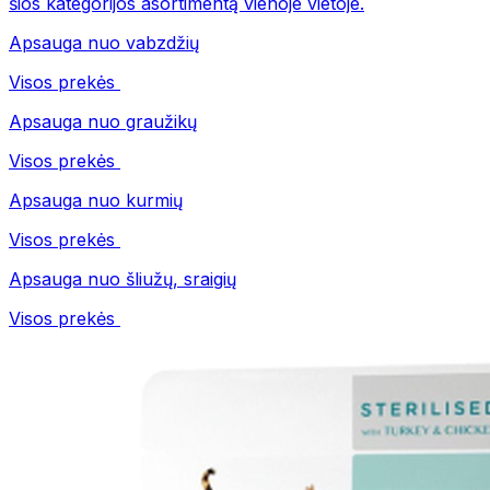
šios kategorijos asortimentą vienoje vietoje.
Apsauga nuo vabzdžių
Visos prekės
Apsauga nuo graužikų
Visos prekės
Apsauga nuo kurmių
Visos prekės
Apsauga nuo šliužų, sraigių
Visos prekės