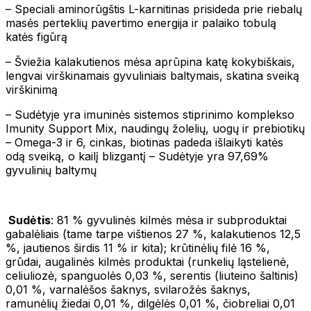
– Speciali aminorūgštis L-karnitinas prisideda prie riebalų
masės perteklių pavertimo energija ir palaiko tobulą
katės figūrą
– Šviežia kalakutienos mėsa aprūpina katę kokybiškais,
lengvai virškinamais gyvuliniais baltymais, skatina sveiką
virškinimą
– Sudėtyje yra imuninės sistemos stiprinimo komplekso
Imunity Support Mix, naudingų žolelių, uogų ir prebiotikų
– Omega-3 ir 6, cinkas, biotinas padeda išlaikyti katės
odą sveiką, o kailį blizgantį – Sudėtyje yra 97,69%
gyvulinių baltymų
Sudėtis
: 81 % gyvulinės kilmės mėsa ir subproduktai
gabalėliais (tame tarpe vištienos 27 %, kalakutienos 12,5
%, jautienos širdis 11 % ir kita); krūtinėlių filė 16 %,
grūdai, augalinės kilmės produktai (runkelių ląstelienė,
celiuliozė, spanguolės 0,03 %, serentis (liuteino šaltinis)
0,01 %, varnalėšos šaknys, svilarožės šaknys,
ramunėlių žiedai 0,01 %, dilgėlės 0,01 %, čiobreliai 0,01