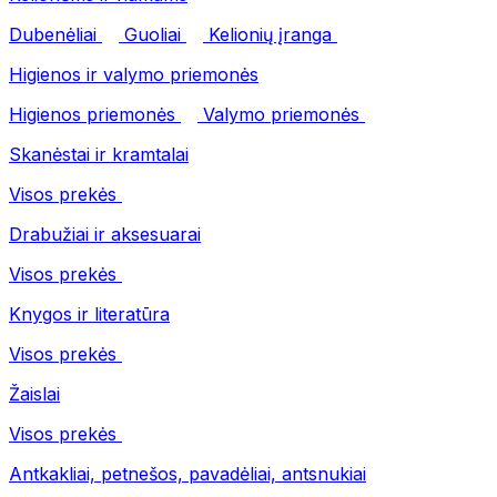
Dubenėliai
Guoliai
Kelionių įranga
Higienos ir valymo priemonės
Higienos priemonės
Valymo priemonės
Skanėstai ir kramtalai
Visos prekės
Drabužiai ir aksesuarai
Visos prekės
Knygos ir literatūra
Visos prekės
Žaislai
Visos prekės
Antkakliai, petnešos, pavadėliai, antsnukiai