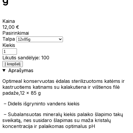
Kaina
12,00 €
Pasirinkimai
Talpa
Kiekis
Likutis sandėlyje: 100
Į krepšelį
Aprašymas
Optimeal konservuotas ėdalas sterilizuotoms katėms ir
kastruotiems katinams su kalakutiena ir vištienos filė
padaže,12 x 85 g
– Didelis išgryninto vandens kiekis
– Subalansuotas mineralų kiekis palaiko šlapimo takų
sveikatą, nes susidaro šlapimas su maža kristalų
koncentracija ir palaikomas optimalus pH