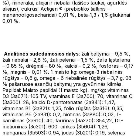
%), mineralai, aliejai ir riebalai (lašišos taukai, agurklės
aliejus), cukrus, Actigen ® (prebiotiko šaltinis –
mananooligosacharidai) 0,01 %, beta-1,3 / 1,6-gliukanai
0,01 %.
Analitinės sudedamosios dalys
: žali baltymai – 9,5 %,
žali riebalai – 2,8 %, žali pelenai – 1,5 %, žalia ląsteliena
– 0,85 %, drėgmė – 80 %, kalcis – 0,2 %, fosforas – 0,17
%, magnis – 0,01 %. 1 maisto kg: omega-3 riebalinės
rūgštys – 0,6 g, omega – 6 riebalinės rūgštys – 3,7 g. 98
% pašaruose esančių baltymų yra gyvūninės kilmės.
Papildai: Maisto papildai (1 maisto kg), mg/kg: vitaminas
D3 (3a671): 105 TV, vitaminas Е (3a700): 70, vitaminas C
(3a300): 28, kalcio D-pantotenatas (3a841): 1,47,
vitaminas В1 (3а821): 1,25, folio rūgštis (3a316): 0,35,
vitaminas B6 (3a831): 0,2, biotinas (3a880): 0,02, L-
karnitinas (3a910): 40, taurinas (3a370): 354,22, DL-
metioninas (3с301): 600, cinkas (3b604): 1,26,
manganas (3b503): 0,94, jodas (3b201): 0,19, selenas