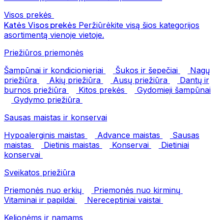
Visos prekės
Katės
Visos prekės
Peržiūrėkite visą šios kategorijos
asortimentą vienoje vietoje.
Priežiūros priemonės
Šampūnai ir kondicionieriai
Šukos ir šepečiai
Nagų
priežiūra
Akių priežiūra
Ausų priežiūra
Dantų ir
burnos priežiūra
Kitos prekės
Gydomieji šampūnai
Gydymo priežiūra
Sausas maistas ir konservai
Hypoalerginis maistas
Advance maistas
Sausas
maistas
Dietinis maistas
Konservai
Dietiniai
konservai
Sveikatos priežiūra
Priemonės nuo erkių
Priemonės nuo kirminų
Vitaminai ir papildai
Nereceptiniai vaistai
Kelionėms ir namams