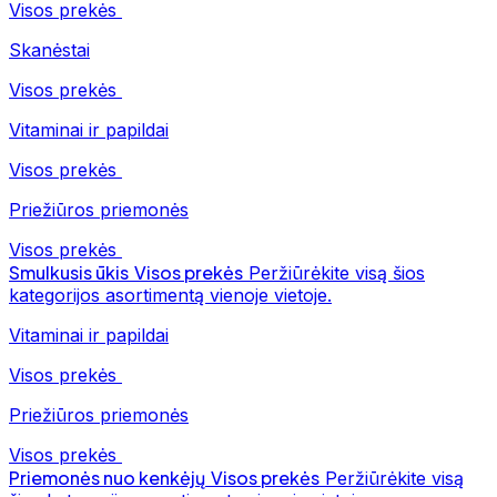
Visos prekės
Skanėstai
Visos prekės
Vitaminai ir papildai
Visos prekės
Priežiūros priemonės
Visos prekės
Smulkusis ūkis
Visos prekės
Peržiūrėkite visą šios
kategorijos asortimentą vienoje vietoje.
Vitaminai ir papildai
Visos prekės
Priežiūros priemonės
Visos prekės
Priemonės nuo kenkėjų
Visos prekės
Peržiūrėkite visą