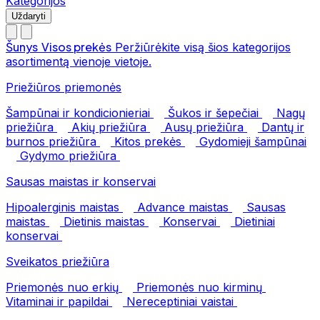
Kategorijos
Uždaryti
Šunys
Visos prekės
Peržiūrėkite visą šios kategorijos
asortimentą vienoje vietoje.
Priežiūros priemonės
Šampūnai ir kondicionieriai
Šukos ir šepečiai
Nagų
priežiūra
Akių priežiūra
Ausų priežiūra
Dantų ir
burnos priežiūra
Kitos prekės
Gydomieji šampūnai
Gydymo priežiūra
Sausas maistas ir konservai
Hipoalerginis maistas
Advance maistas
Sausas
maistas
Dietinis maistas
Konservai
Dietiniai
konservai
Sveikatos priežiūra
Priemonės nuo erkių
Priemonės nuo kirminų
Vitaminai ir papildai
Nereceptiniai vaistai