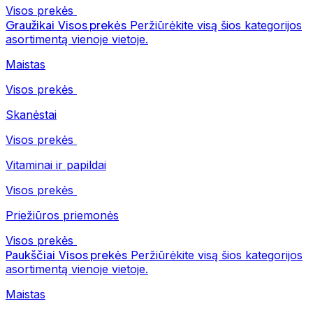
Visos prekės
Graužikai
Visos prekės
Peržiūrėkite visą šios kategorijos
asortimentą vienoje vietoje.
Maistas
Visos prekės
Skanėstai
Visos prekės
Vitaminai ir papildai
Visos prekės
Priežiūros priemonės
Visos prekės
Paukščiai
Visos prekės
Peržiūrėkite visą šios kategorijos
asortimentą vienoje vietoje.
Maistas