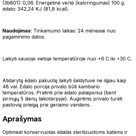
(3b801): 0,06. Energetinė vertė (kaloringumas) 100 g.
ėdalo: 342,24 KJ (81,8 kcal).
Naudojimas
: Tinkamumo laikas: 24 mėnesiai nuo
pagaminimo datos.
Laikyti sausoje vietoje temperatūroje nuo +6 С iki +30 С.
Atidarytą ėdalo pakuotę laikyti šaldytuve ne ilgiau kaip
48 val. Ėdalo porcija privalo būti kambario
temperatūros. Pratinti prie ėdalo palaipsniui (bent
pirmųjų 5 dienų laikotarpyje). Augintinis privalo turėti
pastovią prieigą prie geriamo vandens.
Aprašymas
Optimeal konservuotas ėdalas sterilizuotoms katėms ir