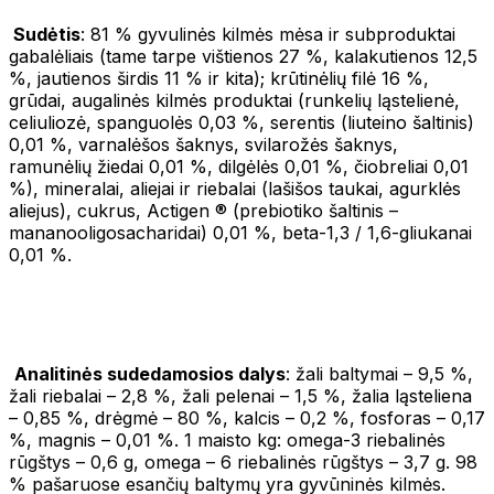
Sudėtis
: 81 % gyvulinės kilmės mėsa ir subproduktai
gabalėliais (tame tarpe vištienos 27 %, kalakutienos 12,5
%, jautienos širdis 11 % ir kita); krūtinėlių filė 16 %,
grūdai, augalinės kilmės produktai (runkelių ląstelienė,
celiuliozė, spanguolės 0,03 %, serentis (liuteino šaltinis)
0,01 %, varnalėšos šaknys, svilarožės šaknys,
ramunėlių žiedai 0,01 %, dilgėlės 0,01 %, čiobreliai 0,01
%), mineralai, aliejai ir riebalai (lašišos taukai, agurklės
aliejus), cukrus, Actigen ® (prebiotiko šaltinis –
mananooligosacharidai) 0,01 %, beta-1,3 / 1,6-gliukanai
0,01 %.
Analitinės sudedamosios dalys
: žali baltymai – 9,5 %,
žali riebalai – 2,8 %, žali pelenai – 1,5 %, žalia ląsteliena
– 0,85 %, drėgmė – 80 %, kalcis – 0,2 %, fosforas – 0,17
%, magnis – 0,01 %. 1 maisto kg: omega-3 riebalinės
rūgštys – 0,6 g, omega – 6 riebalinės rūgštys – 3,7 g. 98
% pašaruose esančių baltymų yra gyvūninės kilmės.