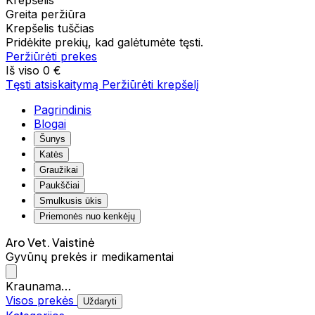
Krepšelis
Greita peržiūra
Krepšelis tuščias
Pridėkite prekių, kad galėtumėte tęsti.
Peržiūrėti prekes
Iš viso
0 €
Tęsti atsiskaitymą
Peržiūrėti krepšelį
Pagrindinis
Blogai
Šunys
Katės
Graužikai
Paukščiai
Smulkusis ūkis
Priemonės nuo kenkėjų
Aro Vet. Vaistinė
Gyvūnų prekės ir medikamentai
Kraunama…
Visos prekės
Uždaryti