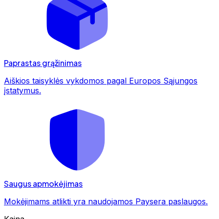
Paprastas grąžinimas
Aiškios taisyklės vykdomos pagal Europos Sąjungos
įstatymus.
Saugus apmokėjimas
Mokėjimams atlikti yra naudojamos Paysera paslaugos.
Kaina