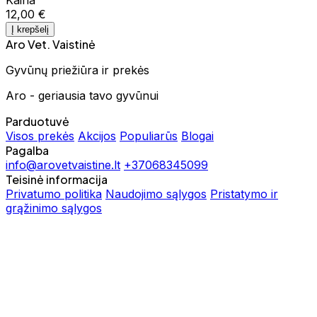
12,00 €
Į krepšelį
Aro Vet. Vaistinė
Gyvūnų priežiūra ir prekės
Aro - geriausia tavo gyvūnui
Parduotuvė
Visos prekės
Akcijos
Populiarūs
Blogai
Pagalba
info@arovetvaistine.lt
+37068345099
Teisinė informacija
Privatumo politika
Naudojimo sąlygos
Pristatymo ir
grąžinimo sąlygos