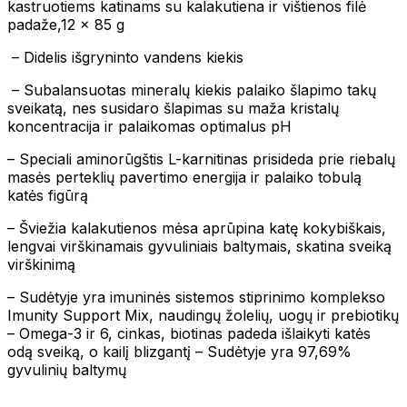
kastruotiems katinams su kalakutiena ir vištienos filė
padaže,12 x 85 g
– Didelis išgryninto vandens kiekis
– Subalansuotas mineralų kiekis palaiko šlapimo takų
sveikatą, nes susidaro šlapimas su maža kristalų
koncentracija ir palaikomas optimalus pH
– Speciali aminorūgštis L-karnitinas prisideda prie riebalų
masės perteklių pavertimo energija ir palaiko tobulą
katės figūrą
– Šviežia kalakutienos mėsa aprūpina katę kokybiškais,
lengvai virškinamais gyvuliniais baltymais, skatina sveiką
virškinimą
– Sudėtyje yra imuninės sistemos stiprinimo komplekso
Imunity Support Mix, naudingų žolelių, uogų ir prebiotikų
– Omega-3 ir 6, cinkas, biotinas padeda išlaikyti katės
odą sveiką, o kailį blizgantį – Sudėtyje yra 97,69%
gyvulinių baltymų