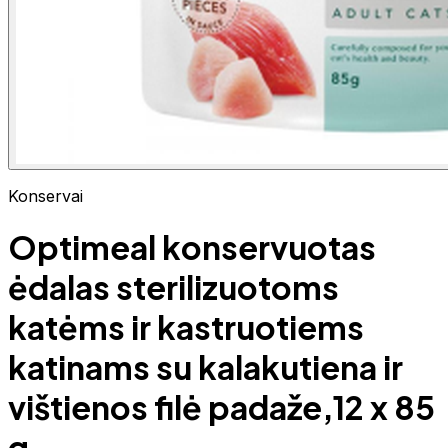
Konservai
Optimeal konservuotas
ėdalas sterilizuotoms
katėms ir kastruotiems
katinams su kalakutiena ir
vištienos filė padaže,12 x 85
g