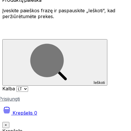
Įveskite paieškos frazę ir paspauskite „Ieškoti“, kad
peržiūrėtumėte prekes.
Ieškoti
Kalba
Prisijungti
Krepšelis
0
×