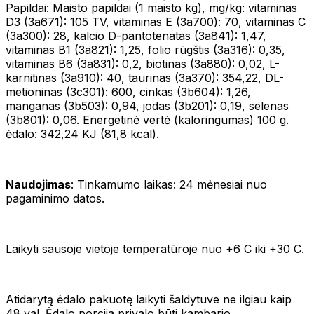
Papildai: Maisto papildai (1 maisto kg), mg/kg: vitaminas
D3 (3a671): 105 TV, vitaminas Е (3a700): 70, vitaminas C
(3a300): 28, kalcio D-pantotenatas (3a841): 1,47,
vitaminas В1 (3а821): 1,25, folio rūgštis (3a316): 0,35,
vitaminas B6 (3a831): 0,2, biotinas (3a880): 0,02, L-
karnitinas (3a910): 40, taurinas (3a370): 354,22, DL-
metioninas (3с301): 600, cinkas (3b604): 1,26,
manganas (3b503): 0,94, jodas (3b201): 0,19, selenas
(3b801): 0,06. Energetinė vertė (kaloringumas) 100 g.
ėdalo: 342,24 KJ (81,8 kcal).
Naudojimas
: Tinkamumo laikas: 24 mėnesiai nuo
pagaminimo datos.
Laikyti sausoje vietoje temperatūroje nuo +6 С iki +30 С.
Atidarytą ėdalo pakuotę laikyti šaldytuve ne ilgiau kaip
48 val. Ėdalo porcija privalo būti kambario