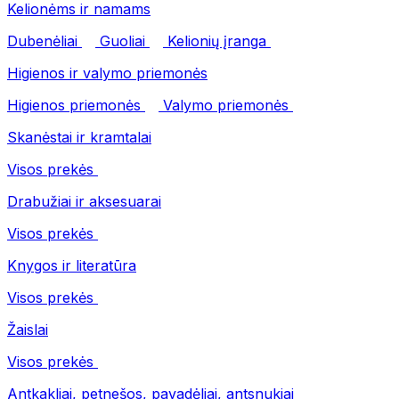
Kelionėms ir namams
Dubenėliai
Guoliai
Kelionių įranga
Higienos ir valymo priemonės
Higienos priemonės
Valymo priemonės
Skanėstai ir kramtalai
Visos prekės
Drabužiai ir aksesuarai
Visos prekės
Knygos ir literatūra
Visos prekės
Žaislai
Visos prekės
Antkakliai, petnešos, pavadėliai, antsnukiai