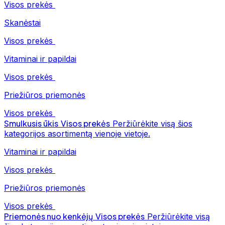
Visos prekės
Skanėstai
Visos prekės
Vitaminai ir papildai
Visos prekės
Priežiūros priemonės
Visos prekės
Smulkusis ūkis
Visos prekės
Peržiūrėkite visą šios
kategorijos asortimentą vienoje vietoje.
Vitaminai ir papildai
Visos prekės
Priežiūros priemonės
Visos prekės
Priemonės nuo kenkėjų
Visos prekės
Peržiūrėkite visą