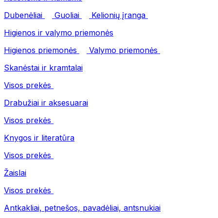
Dubenėliai
Guoliai
Kelionių įranga
Higienos ir valymo priemonės
Higienos priemonės
Valymo priemonės
Skanėstai ir kramtalai
Visos prekės
Drabužiai ir aksesuarai
Visos prekės
Knygos ir literatūra
Visos prekės
Žaislai
Visos prekės
Antkakliai, petnešos, pavadėliai, antsnukiai