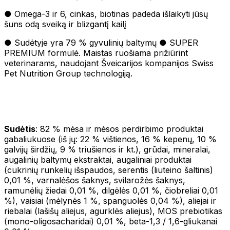
● Omega-3 ir 6, cinkas, biotinas padeda išlaikyti jūsų
šuns odą sveiką ir blizgantį kailį
● Sudėtyje yra 79 % gyvulinių baltymų ● SUPER
PREMIUM formulė. Maistas ruošiama prižiūrint
veterinarams, naudojant Šveicarijos kompanijos Swiss
Pet Nutrition Group technologiją.
Sudėtis
: 82 % mėsa ir mėsos perdirbimo produktai
gabaliukuose (iš jų: 22 % vištienos, 16 % kepenų, 10 %
galvijų širdžių, 9 % triušienos ir kt.), grūdai, mineralai,
augalinių baltymų ekstraktai, augaliniai produktai
(cukrinių runkelių išspaudos, serentis (liuteino šaltinis)
0,01 %, varnalėšos šaknys, svilarožės šaknys,
ramunėlių žiedai 0,01 %, dilgėlės 0,01 %, čiobreliai 0,01
%), vaisiai (mėlynės 1 %, spanguolės 0,04 %), aliejai ir
riebalai (lašišų aliejus, agurklės aliejus), MOS prebiotikas
(mono-oligosacharidai) 0,01 %, beta-1,3 / 1,6-gliukanai