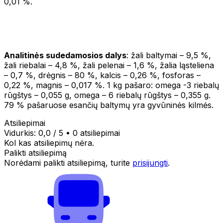
0,01 %.
Analitinės sudedamosios dalys
: žali baltymai – 9,5 %,
žali riebalai – 4,8 %, žali pelenai – 1,6 %, žalia ląsteliena
– 0,7 %, drėgnis – 80 %, kalcis – 0,26 %, fosforas –
0,22 %, magnis – 0,017 %. 1 kg pašaro: omega -3 riebalų
rūgštys – 0,055 g, omega – 6 riebalų rūgštys – 0,355 g.
79 % pašaruose esančių baltymų yra gyvūninės kilmės.
Atsiliepimai
Vidurkis:
0,0
/ 5
•
0 atsiliepimai
Kol kas atsiliepimų nėra.
Palikti atsiliepimą
Norėdami palikti atsiliepimą, turite
prisijungti
.