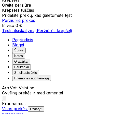
Krepšelis
Greita peržiūra
Krepšelis tuščias
Pridėkite prekių, kad galėtumėte tęsti.
Peržiūrėti prekes
Iš viso
0 €
Tęsti atsiskaitymą
Peržiūrėti krepšelį
Pagrindinis
Blogai
Šunys
Katės
Graužikai
Paukščiai
Smulkusis ūkis
Priemonės nuo kenkėjų
Aro Vet. Vaistinė
Gyvūnų prekės ir medikamentai
Kraunama…
Visos prekės
Uždaryti