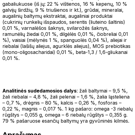
gabaliukuose (iš jų: 22 % vištienos, 16 % kepenų, 10 %
galvijų širdžių, 9 % triušienos ir kt.), grūdai, mineralai,
augalinių baltymų ekstraktai, augaliniai produktai
(cukrinių runkelių išspaudos, serentis (liuteino šaltinis)
0,01 %, varnalėšos šaknys, svilarožės šaknys,
ramunėlių žiedai 0,01 %, dilgėlės 0,01 %, čiobreliai 0,01
%), vaisiai (mėlynės 1 %, spanguolės 0,04 %), aliejai ir
riebalai (lašišų aliejus, agurklės aliejus), MOS prebiotikas
(mono-oligosacharidai) 0,01 %, beta-1,3 / 1,6-gliukanai
0,01 %.
Analitinės sudedamosios dalys
: žali baltymai – 9,5 %,
žali riebalai – 4,8 %, žali pelenai – 1,6 %, žalia ląsteliena
– 0,7 %, drėgnis – 80 %, kalcis – 0,26 %, fosforas –
0,22 %, magnis – 0,017 %. 1 kg pašaro: omega -3 riebalų
rūgštys – 0,055 g, omega – 6 riebalų rūgštys – 0,355 g.
79 % pašaruose esančių baltymų yra gyvūninės kilmės.
Aprašymas