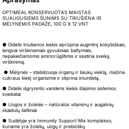
OPTIMEAL KONSERVUOTAS MAISTAS
SUAUGUSIEMS ŠUNIMS SU TRIUŠIENA IR
MĖLYNĖMIS PADAŽE, 100 G X 12 VNT
● Didelis triušienos kiekis aprūpina augintinį kokybiškais,
lengvai virškinamais gyvuliniais baltymais,
nepakeičiamomis aminorūgštimis ir skatina sveiką
virškinimą.
● Mėlynės – stabilizuoja organų ir liaukų veiklą, mažina
cukraus kiekį organizme ir stiprina imunitetą.
● Didelis išgryninto vandens kiekis šlapimo sistemos
sveikatai
● Uogos ir žolelės – natūralūs vitaminų ir augalinių
skaidulų šaltiniai
● Sudėtyje yra Immunity Support Mix komplekso,
kuriame yra žolelių, uogų ir prebiotikų