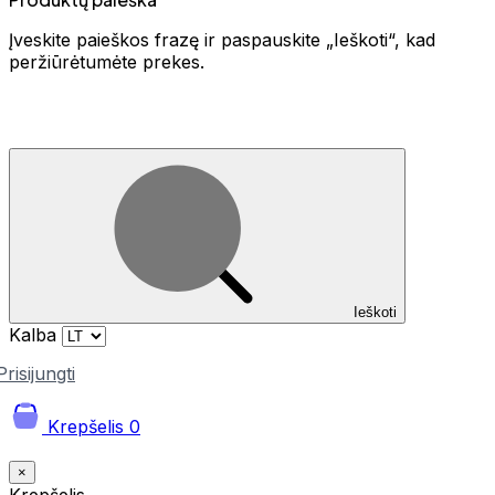
Įveskite paieškos frazę ir paspauskite „Ieškoti“, kad
peržiūrėtumėte prekes.
Ieškoti
Kalba
Prisijungti
Krepšelis
0
×