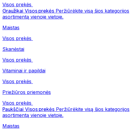
Visos prekės
Graužikai
Visos prekės
Peržiūrėkite visą šios kategorijos
asortimentą vienoje vietoje.
Maistas
Visos prekės
Skanėstai
Visos prekės
Vitaminai ir papildai
Visos prekės
Priežiūros priemonės
Visos prekės
Paukščiai
Visos prekės
Peržiūrėkite visą šios kategorijos
asortimentą vienoje vietoje.
Maistas