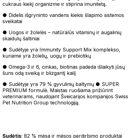
cukraus kiekį organizme ir stiprina imunitetą.
● Didelis išgryninto vandens kiekis šlapimo sistemos
sveikatai
● Uogos ir žolelės – natūralūs vitaminų ir augalinių
skaidulų šaltiniai
● Sudėtyje yra Immunity Support Mix komplekso,
kuriame yra žolelių, uogų ir prebiotikų
● Omega-3 ir 6, cinkas, biotinas padeda išlaikyti jūsų
šuns odą sveiką ir blizgantį kailį
● Sudėtyje yra 79 % gyvulinių baltymų ● SUPER
PREMIUM formulė. Maistas ruošiama prižiūrint
veterinarams, naudojant Šveicarijos kompanijos Swiss
Pet Nutrition Group technologiją.
Sudėtis
: 82 % mėsa ir mėsos perdirbimo produktai