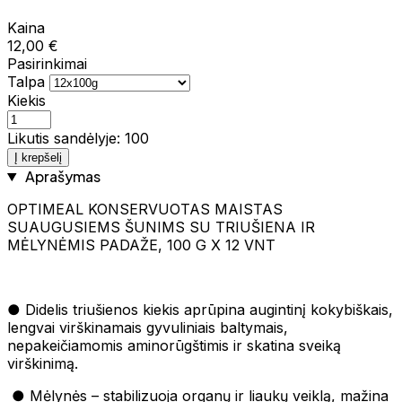
Kaina
12,00 €
Pasirinkimai
Talpa
Kiekis
Likutis sandėlyje: 100
Į krepšelį
Aprašymas
OPTIMEAL KONSERVUOTAS MAISTAS
SUAUGUSIEMS ŠUNIMS SU TRIUŠIENA IR
MĖLYNĖMIS PADAŽE, 100 G X 12 VNT
● Didelis triušienos kiekis aprūpina augintinį kokybiškais,
lengvai virškinamais gyvuliniais baltymais,
nepakeičiamomis aminorūgštimis ir skatina sveiką
virškinimą.
● Mėlynės – stabilizuoja organų ir liaukų veiklą, mažina