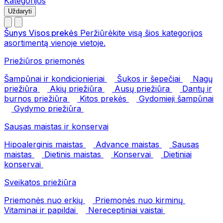
Kategorijos
Uždaryti
Šunys
Visos prekės
Peržiūrėkite visą šios kategorijos
asortimentą vienoje vietoje.
Priežiūros priemonės
Šampūnai ir kondicionieriai
Šukos ir šepečiai
Nagų
priežiūra
Akių priežiūra
Ausų priežiūra
Dantų ir
burnos priežiūra
Kitos prekės
Gydomieji šampūnai
Gydymo priežiūra
Sausas maistas ir konservai
Hipoalerginis maistas
Advance maistas
Sausas
maistas
Dietinis maistas
Konservai
Dietiniai
konservai
Sveikatos priežiūra
Priemonės nuo erkių
Priemonės nuo kirminų
Vitaminai ir papildai
Nereceptiniai vaistai