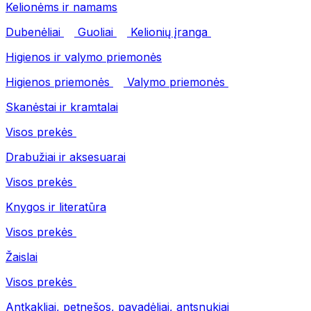
Kelionėms ir namams
Dubenėliai
Guoliai
Kelionių įranga
Higienos ir valymo priemonės
Higienos priemonės
Valymo priemonės
Skanėstai ir kramtalai
Visos prekės
Drabužiai ir aksesuarai
Visos prekės
Knygos ir literatūra
Visos prekės
Žaislai
Visos prekės
Antkakliai, petnešos, pavadėliai, antsnukiai