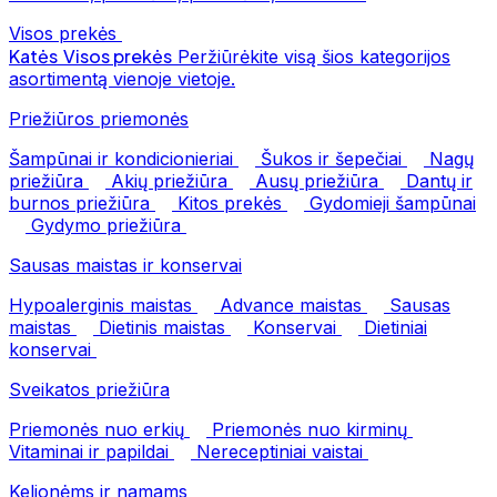
Visos prekės
Katės
Visos prekės
Peržiūrėkite visą šios kategorijos
asortimentą vienoje vietoje.
Priežiūros priemonės
Šampūnai ir kondicionieriai
Šukos ir šepečiai
Nagų
priežiūra
Akių priežiūra
Ausų priežiūra
Dantų ir
burnos priežiūra
Kitos prekės
Gydomieji šampūnai
Gydymo priežiūra
Sausas maistas ir konservai
Hypoalerginis maistas
Advance maistas
Sausas
maistas
Dietinis maistas
Konservai
Dietiniai
konservai
Sveikatos priežiūra
Priemonės nuo erkių
Priemonės nuo kirminų
Vitaminai ir papildai
Nereceptiniai vaistai
Kelionėms ir namams