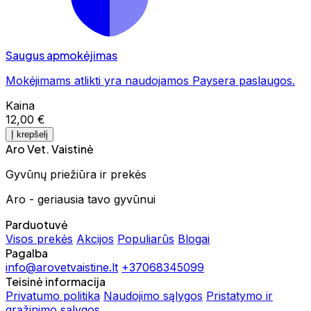
Saugus apmokėjimas
Mokėjimams atlikti yra naudojamos Paysera paslaugos.
Kaina
12,00 €
Į krepšelį
Aro Vet. Vaistinė
Gyvūnų priežiūra ir prekės
Aro - geriausia tavo gyvūnui
Parduotuvė
Visos prekės
Akcijos
Populiarūs
Blogai
Pagalba
info@arovetvaistine.lt
+37068345099
Teisinė informacija
Privatumo politika
Naudojimo sąlygos
Pristatymo ir
grąžinimo sąlygos