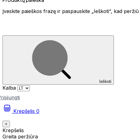
Įveskite paieškos frazę ir paspauskite „Ieškoti“, kad perž
Ieškoti
Kalba
risijungti
Krepšelis
0
×
Krepšelis
Greita peržiūra