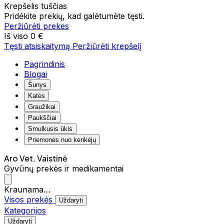
Krepšelis tuščias
Pridėkite prekių, kad galėtumėte tęsti.
Peržiūrėti prekes
Iš viso
0 €
Tęsti atsiskaitymą
Peržiūrėti krepšelį
Pagrindinis
Blogai
Šunys
Katės
Graužikai
Paukščiai
Smulkusis ūkis
Priemonės nuo kenkėjų
Aro Vet. Vaistinė
Gyvūnų prekės ir medikamentai
Kraunama…
Visos prekės
Uždaryti
Kategorijos
Uždaryti