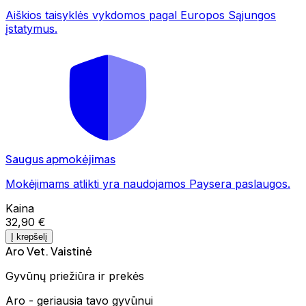
Aiškios taisyklės vykdomos pagal Europos Sąjungos
įstatymus.
Saugus apmokėjimas
Mokėjimams atlikti yra naudojamos Paysera paslaugos.
Kaina
32,90 €
Į krepšelį
Aro Vet. Vaistinė
Gyvūnų priežiūra ir prekės
Aro - geriausia tavo gyvūnui