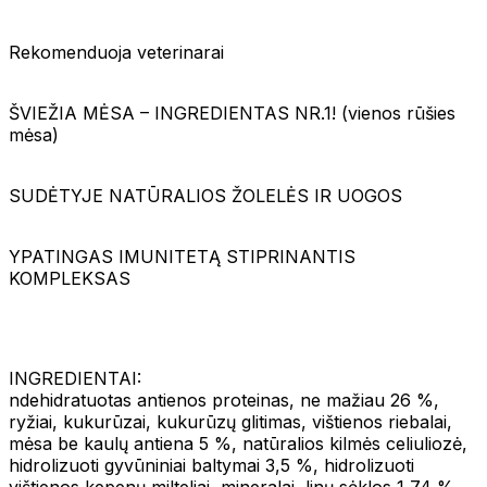
Rekomenduoja veterinarai
ŠVIEŽIA MĖSA – INGREDIENTAS NR.1! (vienos rūšies
mėsa)
SUDĖTYJE NATŪRALIOS ŽOLELĖS IR UOGOS
YPATINGAS IMUNITETĄ STIPRINANTIS
KOMPLEKSAS
INGREDIENTAI:
ndehidratuotas antienos proteinas, ne mažiau 26 %,
ryžiai, kukurūzai, kukurūzų glitimas, vištienos riebalai,
mėsa be kaulų antiena 5 %, natūralios kilmės celiuliozė,
hidrolizuoti gyvūniniai baltymai 3,5 %, hidrolizuoti
vištienos kepenų milteliai, mineralai, linų sėklos 1,74 %,