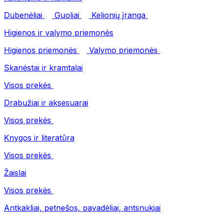
Dubenėliai
Guoliai
Kelionių įranga
Higienos ir valymo priemonės
Higienos priemonės
Valymo priemonės
Skanėstai ir kramtalai
Visos prekės
Drabužiai ir aksesuarai
Visos prekės
Knygos ir literatūra
Visos prekės
Žaislai
Visos prekės
Antkakliai, petnešos, pavadėliai, antsnukiai