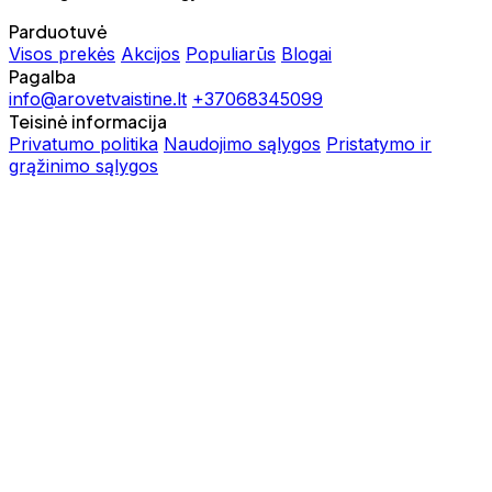
Parduotuvė
Visos prekės
Akcijos
Populiarūs
Blogai
Pagalba
info@arovetvaistine.lt
+37068345099
Teisinė informacija
Privatumo politika
Naudojimo sąlygos
Pristatymo ir
grąžinimo sąlygos