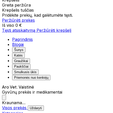
Krepšelis
Greita peržiūra
Krepšelis tuščias
Pridėkite prekių, kad galėtumėte tęsti.
Peržiūrėti prekes
Iš viso
0 €
Tęsti atsiskaitymą
Peržiūrėti krepšelį
Pagrindinis
Blogai
Šunys
Katės
Graužikai
Paukščiai
Smulkusis ūkis
Priemonės nuo kenkėjų
Aro Vet. Vaistinė
Gyvūnų prekės ir medikamentai
Kraunama…
Visos prekės
Uždaryti