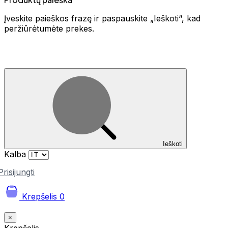
Įveskite paieškos frazę ir paspauskite „Ieškoti“, kad
peržiūrėtumėte prekes.
Ieškoti
Kalba
Prisijungti
Krepšelis
0
×