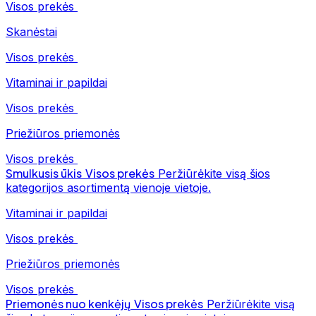
Visos prekės
Skanėstai
Visos prekės
Vitaminai ir papildai
Visos prekės
Priežiūros priemonės
Visos prekės
Smulkusis ūkis
Visos prekės
Peržiūrėkite visą šios
kategorijos asortimentą vienoje vietoje.
Vitaminai ir papildai
Visos prekės
Priežiūros priemonės
Visos prekės
Priemonės nuo kenkėjų
Visos prekės
Peržiūrėkite visą