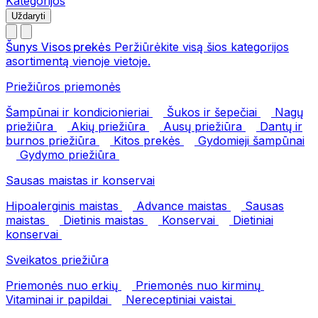
Kategorijos
Uždaryti
Šunys
Visos prekės
Peržiūrėkite visą šios kategorijos
asortimentą vienoje vietoje.
Priežiūros priemonės
Šampūnai ir kondicionieriai
Šukos ir šepečiai
Nagų
priežiūra
Akių priežiūra
Ausų priežiūra
Dantų ir
burnos priežiūra
Kitos prekės
Gydomieji šampūnai
Gydymo priežiūra
Sausas maistas ir konservai
Hipoalerginis maistas
Advance maistas
Sausas
maistas
Dietinis maistas
Konservai
Dietiniai
konservai
Sveikatos priežiūra
Priemonės nuo erkių
Priemonės nuo kirminų
Vitaminai ir papildai
Nereceptiniai vaistai