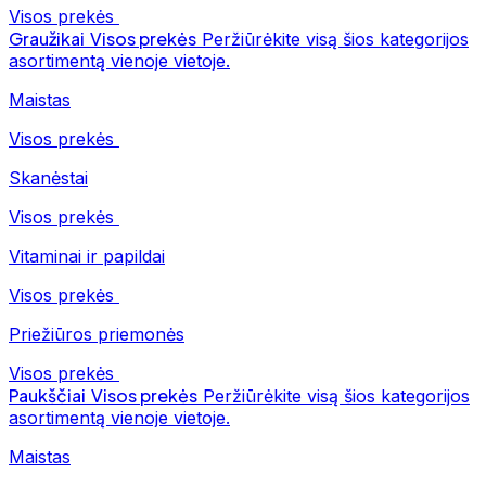
Visos prekės
Graužikai
Visos prekės
Peržiūrėkite visą šios kategorijos
asortimentą vienoje vietoje.
Maistas
Visos prekės
Skanėstai
Visos prekės
Vitaminai ir papildai
Visos prekės
Priežiūros priemonės
Visos prekės
Paukščiai
Visos prekės
Peržiūrėkite visą šios kategorijos
asortimentą vienoje vietoje.
Maistas