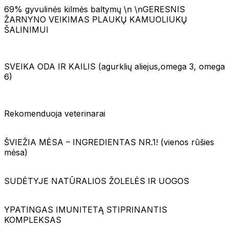
69% gyvulinės kilmės baltymų \n \nGERESNIS
ŽARNYNO VEIKIMAS PLAUKŲ KAMUOLIUKŲ
ŠALINIMUI
SVEIKA ODA IR KAILIS (agurklių aliejus,omega 3, omega
6)
Rekomenduoja veterinarai
ŠVIEŽIA MĖSA – INGREDIENTAS NR.1! (vienos rūšies
mėsa)
SUDĖTYJE NATŪRALIOS ŽOLELĖS IR UOGOS
YPATINGAS IMUNITETĄ STIPRINANTIS
KOMPLEKSAS