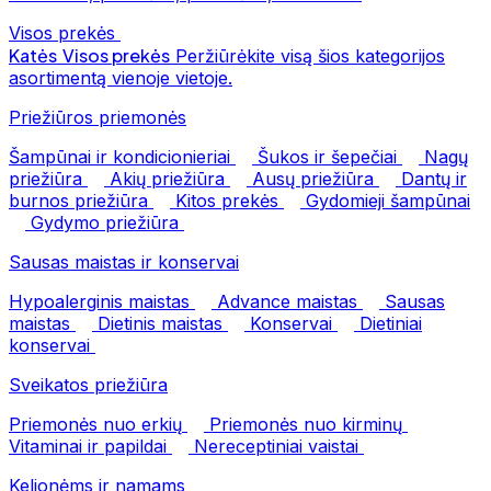
Visos prekės
Katės
Visos prekės
Peržiūrėkite visą šios kategorijos
asortimentą vienoje vietoje.
Priežiūros priemonės
Šampūnai ir kondicionieriai
Šukos ir šepečiai
Nagų
priežiūra
Akių priežiūra
Ausų priežiūra
Dantų ir
burnos priežiūra
Kitos prekės
Gydomieji šampūnai
Gydymo priežiūra
Sausas maistas ir konservai
Hypoalerginis maistas
Advance maistas
Sausas
maistas
Dietinis maistas
Konservai
Dietiniai
konservai
Sveikatos priežiūra
Priemonės nuo erkių
Priemonės nuo kirminų
Vitaminai ir papildai
Nereceptiniai vaistai
Kelionėms ir namams