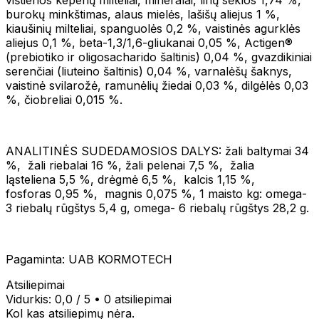
burokų minkštimas, alaus mielės, lašišų aliejus 1 %,
kiaušinių milteliai, spanguolės 0,2 %, vaistinės agurklės
aliejus 0,1 %, beta-1,3/1,6-gliukanai 0,05 %, Actigen®
(prebiotiko ir oligosacharido šaltinis) 0,04 %, gvazdikiniai
serenčiai (liuteino šaltinis) 0,04 %, varnalėšų šaknys,
vaistinė svilarožė, ramunėlių žiedai 0,03 %, dilgėlės 0,03
%, čiobreliai 0,015 %.
ANALITINĖS SUDEDAMOSIOS DALYS: žali baltymai 34
%, žali riebalai 16 %, žali pelenai 7,5 %, žalia
ląsteliena 5,5 %, drėgmė 6,5 %, kalcis 1,15 %,
fosforas 0,95 %, magnis 0,075 %, 1 maisto kg: omega-
3 riebalų rūgštys 5,4 g, omega- 6 riebalų rūgštys 28,2 g.
Pagaminta: UAB KORMOTECH
Atsiliepimai
Vidurkis:
0,0
/ 5
•
0 atsiliepimai
Kol kas atsiliepimų nėra.