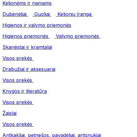
Kelionėms ir namams
Dubenėliai
Guoliai
Kelionių įranga
Higienos ir valymo priemonės
Higienos priemonės
Valymo priemonės
Skanėstai ir kramtalai
Visos prekės
Drabužiai ir aksesuarai
Visos prekės
Knygos ir literatūra
Visos prekės
Žaislai
Visos prekės
Antkakliai, petnešos, pavadėliai, antsnukiai