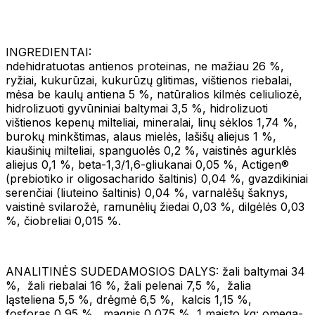
INGREDIENTAI:
ndehidratuotas antienos proteinas, ne mažiau 26 %,
ryžiai, kukurūzai, kukurūzų glitimas, vištienos riebalai,
mėsa be kaulų antiena 5 %, natūralios kilmės celiuliozė,
hidrolizuoti gyvūniniai baltymai 3,5 %, hidrolizuoti
vištienos kepenų milteliai, mineralai, linų sėklos 1,74 %,
burokų minkštimas, alaus mielės, lašišų aliejus 1 %,
kiaušinių milteliai, spanguolės 0,2 %, vaistinės agurklės
aliejus 0,1 %, beta-1,3/1,6-gliukanai 0,05 %, Actigen®
(prebiotiko ir oligosacharido šaltinis) 0,04 %, gvazdikiniai
serenčiai (liuteino šaltinis) 0,04 %, varnalėšų šaknys,
vaistinė svilarožė, ramunėlių žiedai 0,03 %, dilgėlės 0,03
%, čiobreliai 0,015 %.
ANALITINĖS SUDEDAMOSIOS DALYS: žali baltymai 34
%, žali riebalai 16 %, žali pelenai 7,5 %, žalia
ląsteliena 5,5 %, drėgmė 6,5 %, kalcis 1,15 %,
fosforas 0,95 %, magnis 0,075 %, 1 maisto kg: omega-