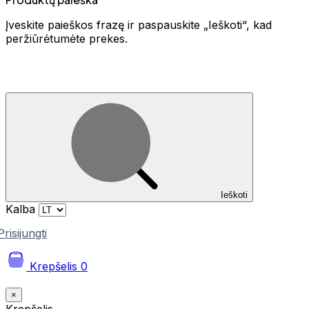
Įveskite paieškos frazę ir paspauskite „Ieškoti“, kad
peržiūrėtumėte prekes.
Ieškoti
Kalba
Prisijungti
Krepšelis
0
×