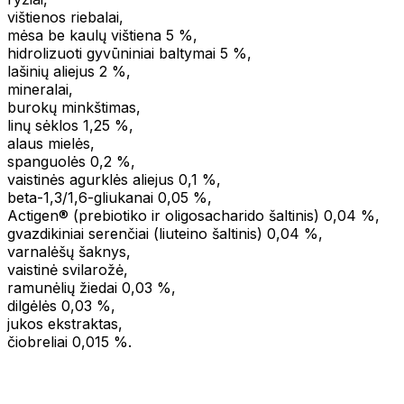
vištienos riebalai,
mėsa be kaulų vištiena 5 %,
hidrolizuoti gyvūniniai baltymai 5 %,
lašinių aliejus 2 %,
mineralai,
burokų minkštimas,
linų sėklos 1,25 %,
alaus mielės,
spanguolės 0,2 %,
vaistinės agurklės aliejus 0,1 %,
beta-1,3/1,6-gliukanai 0,05 %,
Actigen® (prebiotiko ir oligosacharido šaltinis) 0,04 %,
gvazdikiniai serenčiai (liuteino šaltinis) 0,04 %,
varnalėšų šaknys,
vaistinė svilarožė,
ramunėlių žiedai 0,03 %,
dilgėlės 0,03 %,
jukos ekstraktas,
čiobreliai 0,015 %.