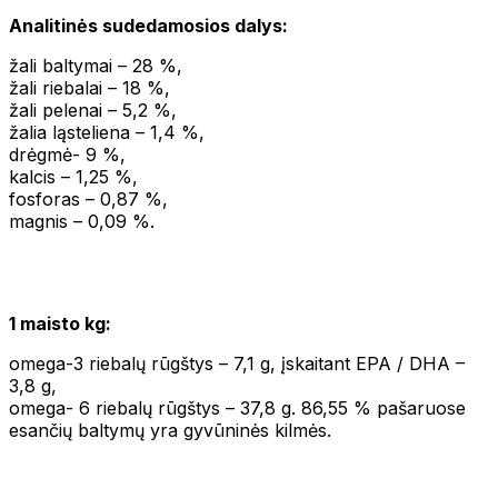
Analitinės sudedamosios dalys:
žali baltymai – 28 %,
žali riebalai – 18 %,
žali pelenai – 5,2 %,
žalia ląsteliena – 1,4 %,
drėgmė- 9 %,
kalcis – 1,25 %,
fosforas – 0,87 %,
magnis – 0,09 %.
1 maisto kg:
omega-3 riebalų rūgštys – 7,1 g, įskaitant EPA / DHA –
3,8 g,
omega- 6 riebalų rūgštys – 37,8 g. 86,55 % pašaruose
esančių baltymų yra gyvūninės kilmės.