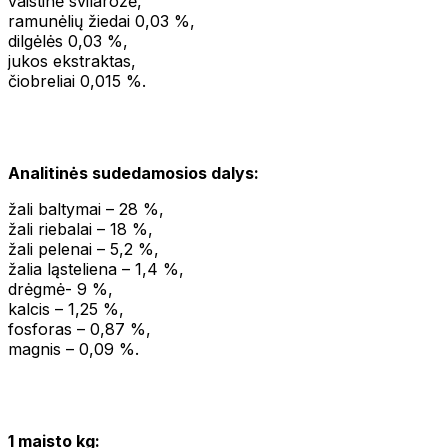
vaistinė svilarožė,
ramunėlių žiedai 0,03 %,
dilgėlės 0,03 %,
jukos ekstraktas,
čiobreliai 0,015 %.
Analitinės sudedamosios dalys:
žali baltymai – 28 %,
žali riebalai – 18 %,
žali pelenai – 5,2 %,
žalia ląsteliena – 1,4 %,
drėgmė- 9 %,
kalcis – 1,25 %,
fosforas – 0,87 %,
magnis – 0,09 %.
1 maisto kg: