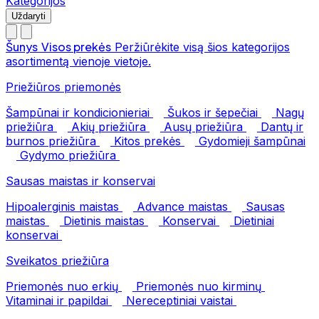
Kategorijos
Uždaryti
Šunys
Visos prekės
Peržiūrėkite visą šios kategorijos
asortimentą vienoje vietoje.
Priežiūros priemonės
Šampūnai ir kondicionieriai
Šukos ir šepečiai
Nagų
priežiūra
Akių priežiūra
Ausų priežiūra
Dantų ir
burnos priežiūra
Kitos prekės
Gydomieji šampūnai
Gydymo priežiūra
Sausas maistas ir konservai
Hipoalerginis maistas
Advance maistas
Sausas
maistas
Dietinis maistas
Konservai
Dietiniai
konservai
Sveikatos priežiūra
Priemonės nuo erkių
Priemonės nuo kirminų
Vitaminai ir papildai
Nereceptiniai vaistai