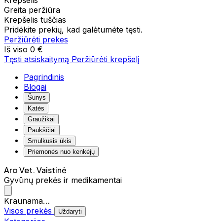
Krepšelis
Greita peržiūra
Krepšelis tuščias
Pridėkite prekių, kad galėtumėte tęsti.
Peržiūrėti prekes
Iš viso
0 €
Tęsti atsiskaitymą
Peržiūrėti krepšelį
Pagrindinis
Blogai
Šunys
Katės
Graužikai
Paukščiai
Smulkusis ūkis
Priemonės nuo kenkėjų
Aro Vet. Vaistinė
Gyvūnų prekės ir medikamentai
Kraunama…
Visos prekės
Uždaryti