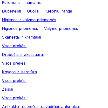
Kelionėms ir namams
Dubenėliai
Guoliai
Kelionių įranga
Higienos ir valymo priemonės
Higienos priemonės
Valymo priemonės
Skanėstai ir kramtalai
Visos prekės
Drabužiai ir aksesuarai
Visos prekės
Knygos ir literatūra
Visos prekės
Žaislai
Visos prekės
Antkakliai, petnešos, pavadėliai, antsnukiai