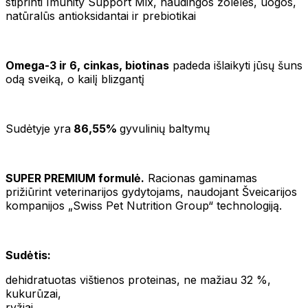
stiprinti Imunity Support Mix, naudingos žolelės, uogos,
natūralūs antioksidantai ir prebiotikai
Omega-3 ir 6, cinkas, biotinas
padeda išlaikyti jūsų šuns
odą sveiką, o kailį blizgantį
Sudėtyje yra
86,55%
gyvulinių baltymų
SUPER PREMIUM formulė.
Racionas gaminamas
prižiūrint veterinarijos gydytojams, naudojant Šveicarijos
kompanijos „Swiss Pet Nutrition Group“ technologiją.
Sudėtis:
dehidratuotas vištienos proteinas, ne mažiau 32 %,
kukurūzai,
ryžiai,