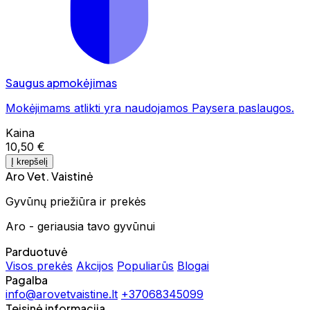
Saugus apmokėjimas
Mokėjimams atlikti yra naudojamos Paysera paslaugos.
Kaina
10,50 €
Į krepšelį
Aro Vet. Vaistinė
Gyvūnų priežiūra ir prekės
Aro - geriausia tavo gyvūnui
Parduotuvė
Visos prekės
Akcijos
Populiarūs
Blogai
Pagalba
info@arovetvaistine.lt
+37068345099
Teisinė informacija