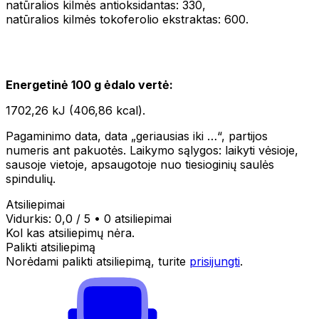
natūralios kilmės antioksidantas: 330,
natūralios kilmės tokoferolio ekstraktas: 600.
Energetinė 100 g ėdalo vertė:
1702,26 kJ (406,86 kcal).
Pagaminimo data, data „geriausias iki …“, partijos
numeris ant pakuotės. Laikymo sąlygos: laikyti vėsioje,
sausoje vietoje, apsaugotoje nuo tiesioginių saulės
spindulių.
Atsiliepimai
Vidurkis:
0,0
/ 5
•
0 atsiliepimai
Kol kas atsiliepimų nėra.
Palikti atsiliepimą
Norėdami palikti atsiliepimą, turite
prisijungti
.