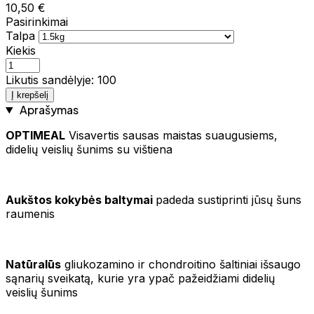
10,50 €
Pasirinkimai
Talpa
Kiekis
Likutis sandėlyje: 100
Į krepšelį
Aprašymas
OPTIMEAL
Visavertis sausas maistas suaugusiems,
didelių veislių šunims su vištiena
Aukštos kokybės baltymai
padeda sustiprinti jūsų šuns
raumenis
Natūralūs
gliukozamino ir chondroitino šaltiniai išsaugo
sąnarių sveikatą, kurie yra ypač pažeidžiami didelių
veislių šunims