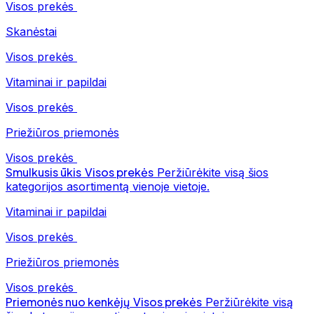
Visos prekės
Skanėstai
Visos prekės
Vitaminai ir papildai
Visos prekės
Priežiūros priemonės
Visos prekės
Smulkusis ūkis
Visos prekės
Peržiūrėkite visą šios
kategorijos asortimentą vienoje vietoje.
Vitaminai ir papildai
Visos prekės
Priežiūros priemonės
Visos prekės
Priemonės nuo kenkėjų
Visos prekės
Peržiūrėkite visą