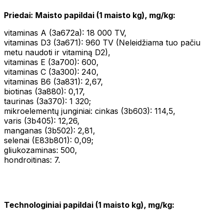
Priedai: Maisto papildai (1 maisto kg), mg/kg:
vitaminas A (3a672a): 18 000 TV,
vitaminas D3 (3a671): 960 TV (Neleidžiama tuo pačiu
metu naudoti ir vitaminą D2),
vitaminas E (3a700): 600,
vitaminas C (3a300): 240,
vitaminas B6 (3a831): 2,67,
biotinas (3a880): 0,17,
taurinas (3a370): 1 320;
mikroelementų junginiai: cinkas (3b603): 114,5,
varis (3b405): 12,26,
manganas (3b502): 2,81,
selenai (E83b801): 0,09;
gliukozaminas: 500,
hondroitinas: 7.
Technologiniai papildai (1 maisto kg), mg/kg: