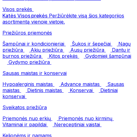
Visos prekės
Katės
Visos prekės
Peržiūrėkite visą šios kategorijos
asortimentą vienoje vietoje.
Priežiūros priemonės
Šampūnai ir kondicionieriai
Šukos ir šepečiai
Nagų
priežiūra
Akių priežiūra
Ausų priežiūra
Dantų ir
burnos priežiūra
Kitos prekės
Gydomieji šampūnai
Gydymo priežiūra
Sausas maistas ir konservai
Hypoalerginis maistas
Advance maistas
Sausas
maistas
Dietinis maistas
Konservai
Dietiniai
konservai
Sveikatos priežiūra
Priemonės nuo erkių
Priemonės nuo kirminų
Vitaminai ir papildai
Nereceptiniai vaistai
Kelionėms ir namams