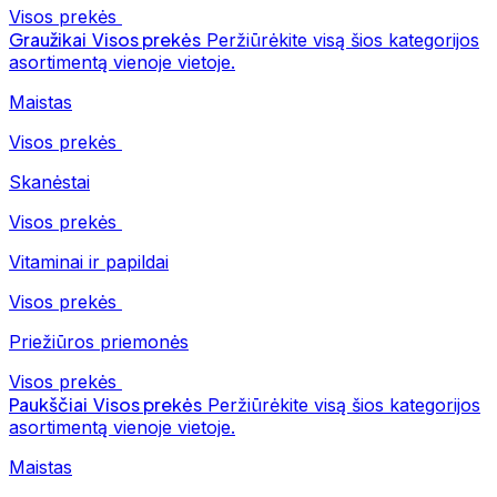
Visos prekės
Graužikai
Visos prekės
Peržiūrėkite visą šios kategorijos
asortimentą vienoje vietoje.
Maistas
Visos prekės
Skanėstai
Visos prekės
Vitaminai ir papildai
Visos prekės
Priežiūros priemonės
Visos prekės
Paukščiai
Visos prekės
Peržiūrėkite visą šios kategorijos
asortimentą vienoje vietoje.
Maistas