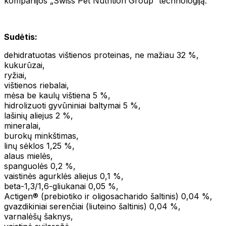
kompanijos „Swiss Pet Nutrition Group“ technologiją.
Sudėtis:
dehidratuotas vištienos proteinas, ne mažiau 32 %,
kukurūzai,
ryžiai,
vištienos riebalai,
mėsa be kaulų vištiena 5 %,
hidrolizuoti gyvūniniai baltymai 5 %,
lašinių aliejus 2 %,
mineralai,
burokų minkštimas,
linų sėklos 1,25 %,
alaus mielės,
spanguolės 0,2 %,
vaistinės agurklės aliejus 0,1 %,
beta-1,3/1,6-gliukanai 0,05 %,
Actigen® (prebiotiko ir oligosacharido šaltinis) 0,04 %,
gvazdikiniai serenčiai (liuteino šaltinis) 0,04 %,
varnalėšų šaknys,