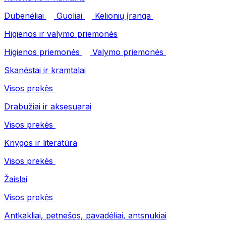
Dubenėliai
Guoliai
Kelionių įranga
Higienos ir valymo priemonės
Higienos priemonės
Valymo priemonės
Skanėstai ir kramtalai
Visos prekės
Drabužiai ir aksesuarai
Visos prekės
Knygos ir literatūra
Visos prekės
Žaislai
Visos prekės
Antkakliai, petnešos, pavadėliai, antsnukiai