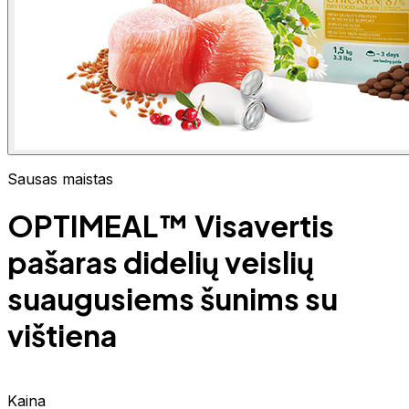
Sausas maistas
OPTIMEAL™ Visavertis
pašaras didelių veislių
suaugusiems šunims su
vištiena
Kaina