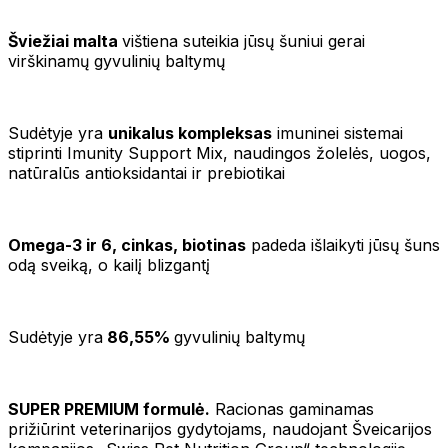
Šviežiai malta
vištiena suteikia jūsų šuniui gerai
virškinamų gyvulinių baltymų
Sudėtyje yra
unikalus kompleksas
imuninei sistemai
stiprinti Imunity Support Mix, naudingos žolelės, uogos,
natūralūs antioksidantai ir prebiotikai
Omega-3 ir 6, cinkas, biotinas
padeda išlaikyti jūsų šuns
odą sveiką, o kailį blizgantį
Sudėtyje yra
86,55%
gyvulinių baltymų
SUPER PREMIUM formulė.
Racionas gaminamas
prižiūrint veterinarijos gydytojams, naudojant Šveicarijos