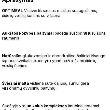
OPTIMEAL
Visavertis sausas maistas suaugusiems,
didelių veislių šunims su vištiena
Aukštos kokybės baltymai
padeda sustiprinti jūsų šuns
raumenis
Natūralūs
gliukozamino ir chondroitino šaltiniai išsaugo
sąnarių sveikatą, kurie yra ypač pažeidžiami didelių
veislių šunims
Šviežiai malta
vištiena suteikia jūsų šuniui gerai
virškinamų gyvulinių baltymų
Sudėtyje yra
unikalus kompleksas
imuninei sistemai