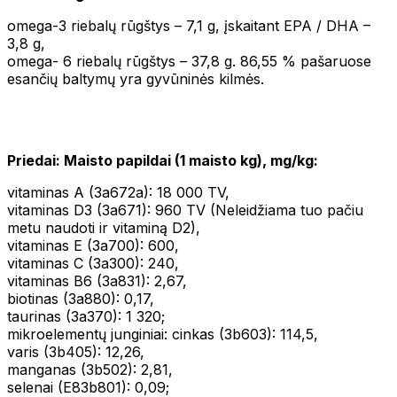
omega-3 riebalų rūgštys – 7,1 g, įskaitant EPA / DHA –
3,8 g,
omega- 6 riebalų rūgštys – 37,8 g. 86,55 % pašaruose
esančių baltymų yra gyvūninės kilmės.
Priedai: Maisto papildai (1 maisto kg), mg/kg:
vitaminas A (3a672a): 18 000 TV,
vitaminas D3 (3a671): 960 TV (Neleidžiama tuo pačiu
metu naudoti ir vitaminą D2),
vitaminas E (3a700): 600,
vitaminas C (3a300): 240,
vitaminas B6 (3a831): 2,67,
biotinas (3a880): 0,17,
taurinas (3a370): 1 320;
mikroelementų junginiai: cinkas (3b603): 114,5,
varis (3b405): 12,26,
manganas (3b502): 2,81,
selenai (E83b801): 0,09;