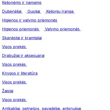
Kelionėms ir namams
Dubenėliai
Guoliai
Kelionių įranga
Higienos ir valymo priemonės
Higienos priemonės
Valymo priemonės
Skanėstai ir kramtalai
Visos prekės
Drabužiai ir aksesuarai
Visos prekės
Knygos ir literatūra
Visos prekės
Žaislai
Visos prekės
Antkakliai, petnešos, pavadėliai, antsnukiai