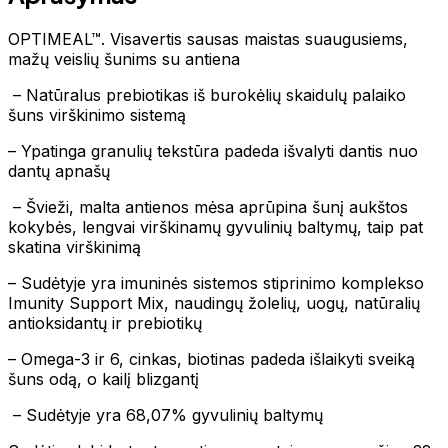
OPTIMEAL™. Visavertis sausas maistas suaugusiems,
mažų veislių šunims su antiena
– Natūralus prebiotikas iš burokėlių skaidulų palaiko
šuns virškinimo sistemą
– Ypatinga granulių tekstūra padeda išvalyti dantis nuo
dantų apnašų
– Švieži, malta antienos mėsa aprūpina šunį aukštos
kokybės, lengvai virškinamų gyvulinių baltymų, taip pat
skatina virškinimą
– Sudėtyje yra imuninės sistemos stiprinimo komplekso
Imunity Support Mix, naudingų žolelių, uogų, natūralių
antioksidantų ir prebiotikų
– Omega-3 ir 6, cinkas, biotinas padeda išlaikyti sveiką
šuns odą, o kailį blizgantį
– Sudėtyje yra 68,07% gyvulinių baltymų