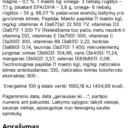
magnis – 0,1 %. 1 maisto kg: omega- 3 riebalų rūgštys –
7,1 g, įskaitant EPA/DHA – 3,8 g, omega- 6 riebalų
rūgštys – 34 g. 68,07 % pašaruose esančių baltymų yra
gyvūninės kilmės. Papildai. Maisto papildai (1 maisto kg),
mg/kg: vitaminas A (3a672a): 22 500 TV, vitaminas D3
(3a671): 1 200 TV (Neleidžiama tuo pačiu metu naudoti ir
vitaminą D2), vitaminas E (3a700): 500, vitaminas C
(3a300): 300, vitaminas B6 (3a831): 2,22, biotinas
(3a880): 0,14, taurinas (3a370): 1 400; mikroelementų
junginiai: cinkas (3b603): 104,96, varis (3b405): 11,24,
manganas (3b502): 2,57, selenas (E83b801): 0,08.
Technologiniai papildai (1 maisto kg), mg/kg: natūralios
kilmės antioksidantas: 330, natūralios kilmės tokoferolio
ekstraktas: 600 .
Energetinė 100 g ėdalo vertė: 1693,18 kJ (404,69 kcal).
Pagaminimo data, data „geriausias iki …“, partijos
numeris ant pakuotės. Laikymo sąlygos: laikyti vėsioje,
sausoje vietoje, apsaugotoje nuo tiesioginių saulės
spindulių.
Aprašymas