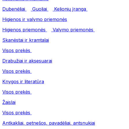
Dubenėliai
Guoliai
Kelionių įranga
Higienos ir valymo priemonės
Higienos priemonės
Valymo priemonės
Skanėstai ir kramtalai
Visos prekės
Drabužiai ir aksesuarai
Visos prekės
Knygos ir literatūra
Visos prekės
Žaislai
Visos prekės
Antkakliai, petnešos, pavadėliai, antsnukiai