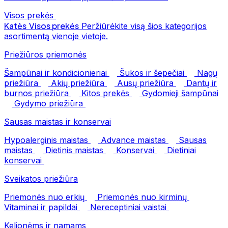
Visos prekės
Katės
Visos prekės
Peržiūrėkite visą šios kategorijos
asortimentą vienoje vietoje.
Priežiūros priemonės
Šampūnai ir kondicionieriai
Šukos ir šepečiai
Nagų
priežiūra
Akių priežiūra
Ausų priežiūra
Dantų ir
burnos priežiūra
Kitos prekės
Gydomieji šampūnai
Gydymo priežiūra
Sausas maistas ir konservai
Hypoalerginis maistas
Advance maistas
Sausas
maistas
Dietinis maistas
Konservai
Dietiniai
konservai
Sveikatos priežiūra
Priemonės nuo erkių
Priemonės nuo kirminų
Vitaminai ir papildai
Nereceptiniai vaistai
Kelionėms ir namams