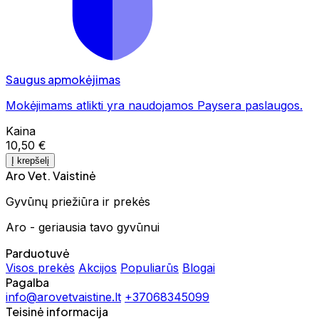
Saugus apmokėjimas
Mokėjimams atlikti yra naudojamos Paysera paslaugos.
Kaina
10,50 €
Į krepšelį
Aro Vet. Vaistinė
Gyvūnų priežiūra ir prekės
Aro - geriausia tavo gyvūnui
Parduotuvė
Visos prekės
Akcijos
Populiarūs
Blogai
Pagalba
info@arovetvaistine.lt
+37068345099
Teisinė informacija