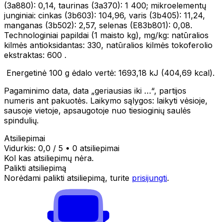
(3a880): 0,14, taurinas (3a370): 1 400; mikroelementų
junginiai: cinkas (3b603): 104,96, varis (3b405): 11,24,
manganas (3b502): 2,57, selenas (E83b801): 0,08.
Technologiniai papildai (1 maisto kg), mg/kg: natūralios
kilmės antioksidantas: 330, natūralios kilmės tokoferolio
ekstraktas: 600 .
Energetinė 100 g ėdalo vertė: 1693,18 kJ (404,69 kcal).
Pagaminimo data, data „geriausias iki …“, partijos
numeris ant pakuotės. Laikymo sąlygos: laikyti vėsioje,
sausoje vietoje, apsaugotoje nuo tiesioginių saulės
spindulių.
Atsiliepimai
Vidurkis:
0,0
/ 5
•
0 atsiliepimai
Kol kas atsiliepimų nėra.
Palikti atsiliepimą
Norėdami palikti atsiliepimą, turite
prisijungti
.