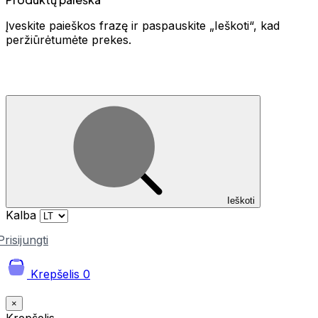
Įveskite paieškos frazę ir paspauskite „Ieškoti“, kad
peržiūrėtumėte prekes.
Ieškoti
Kalba
Prisijungti
Krepšelis
0
×