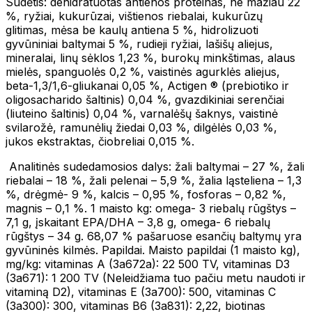
Sudėtis: dehidratuotas antienos proteinas, ne mažiau 22
%, ryžiai, kukurūzai, vištienos riebalai, kukurūzų
glitimas, mėsa be kaulų antiena 5 %, hidrolizuoti
gyvūniniai baltymai 5 %, rudieji ryžiai, lašišų aliejus,
mineralai, linų sėklos 1,23 %, burokų minkštimas, alaus
mielės, spanguolės 0,2 %, vaistinės agurklės aliejus,
beta-1,3/1,6-gliukanai 0,05 %, Actigen ® (prebiotiko ir
oligosacharido šaltinis) 0,04 %, gvazdikiniai serenčiai
(liuteino šaltinis) 0,04 %, varnalėšų šaknys, vaistinė
svilarožė, ramunėlių žiedai 0,03 %, dilgėlės 0,03 %,
jukos ekstraktas, čiobreliai 0,015 %.
Analitinės sudedamosios dalys: žali baltymai – 27 %, žali
riebalai – 18 %, žali pelenai – 5,9 %, žalia ląsteliena – 1,3
%, drėgmė- 9 %, kalcis – 0,95 %, fosforas – 0,82 %,
magnis – 0,1 %. 1 maisto kg: omega- 3 riebalų rūgštys –
7,1 g, įskaitant EPA/DHA – 3,8 g, omega- 6 riebalų
rūgštys – 34 g. 68,07 % pašaruose esančių baltymų yra
gyvūninės kilmės. Papildai. Maisto papildai (1 maisto kg),
mg/kg: vitaminas A (3a672a): 22 500 TV, vitaminas D3
(3a671): 1 200 TV (Neleidžiama tuo pačiu metu naudoti ir
vitaminą D2), vitaminas E (3a700): 500, vitaminas C
(3a300): 300, vitaminas B6 (3a831): 2,22, biotinas