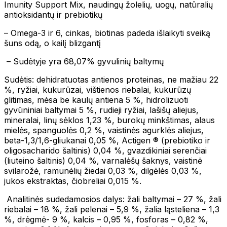
Imunity Support Mix, naudingų žolelių, uogų, natūralių
antioksidantų ir prebiotikų
– Omega-3 ir 6, cinkas, biotinas padeda išlaikyti sveiką
šuns odą, o kailį blizgantį
– Sudėtyje yra 68,07% gyvulinių baltymų
Sudėtis: dehidratuotas antienos proteinas, ne mažiau 22
%, ryžiai, kukurūzai, vištienos riebalai, kukurūzų
glitimas, mėsa be kaulų antiena 5 %, hidrolizuoti
gyvūniniai baltymai 5 %, rudieji ryžiai, lašišų aliejus,
mineralai, linų sėklos 1,23 %, burokų minkštimas, alaus
mielės, spanguolės 0,2 %, vaistinės agurklės aliejus,
beta-1,3/1,6-gliukanai 0,05 %, Actigen ® (prebiotiko ir
oligosacharido šaltinis) 0,04 %, gvazdikiniai serenčiai
(liuteino šaltinis) 0,04 %, varnalėšų šaknys, vaistinė
svilarožė, ramunėlių žiedai 0,03 %, dilgėlės 0,03 %,
jukos ekstraktas, čiobreliai 0,015 %.
Analitinės sudedamosios dalys: žali baltymai – 27 %, žali
riebalai – 18 %, žali pelenai – 5,9 %, žalia ląsteliena – 1,3
%, drėgmė- 9 %, kalcis – 0,95 %, fosforas – 0,82 %,