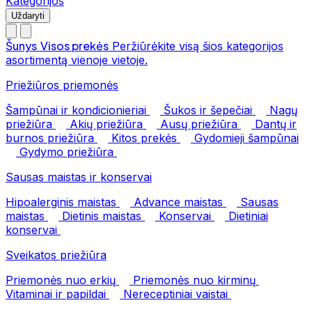
Kategorijos
Uždaryti
Šunys
Visos prekės
Peržiūrėkite visą šios kategorijos
asortimentą vienoje vietoje.
Priežiūros priemonės
Šampūnai ir kondicionieriai
Šukos ir šepečiai
Nagų
priežiūra
Akių priežiūra
Ausų priežiūra
Dantų ir
burnos priežiūra
Kitos prekės
Gydomieji šampūnai
Gydymo priežiūra
Sausas maistas ir konservai
Hipoalerginis maistas
Advance maistas
Sausas
maistas
Dietinis maistas
Konservai
Dietiniai
konservai
Sveikatos priežiūra
Priemonės nuo erkių
Priemonės nuo kirminų
Vitaminai ir papildai
Nereceptiniai vaistai