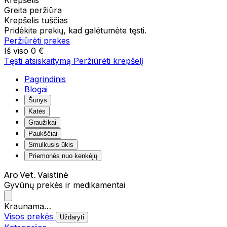
Krepšelis
Greita peržiūra
Krepšelis tuščias
Pridėkite prekių, kad galėtumėte tęsti.
Peržiūrėti prekes
Iš viso
0 €
Tęsti atsiskaitymą
Peržiūrėti krepšelį
Pagrindinis
Blogai
Šunys
Katės
Graužikai
Paukščiai
Smulkusis ūkis
Priemonės nuo kenkėjų
Aro Vet. Vaistinė
Gyvūnų prekės ir medikamentai
Kraunama…
Visos prekės
Uždaryti