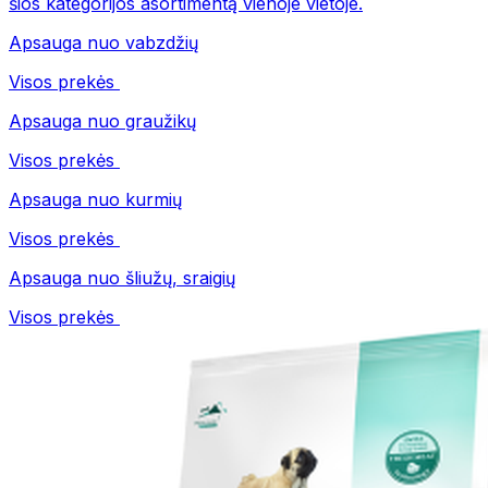
šios kategorijos asortimentą vienoje vietoje.
Apsauga nuo vabzdžių
Visos prekės
Apsauga nuo graužikų
Visos prekės
Apsauga nuo kurmių
Visos prekės
Apsauga nuo šliužų, sraigių
Visos prekės