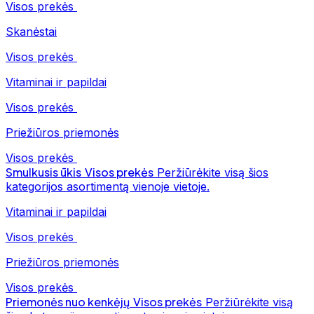
Visos prekės
Skanėstai
Visos prekės
Vitaminai ir papildai
Visos prekės
Priežiūros priemonės
Visos prekės
Smulkusis ūkis
Visos prekės
Peržiūrėkite visą šios
kategorijos asortimentą vienoje vietoje.
Vitaminai ir papildai
Visos prekės
Priežiūros priemonės
Visos prekės
Priemonės nuo kenkėjų
Visos prekės
Peržiūrėkite visą