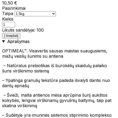
10,50 €
Pasirinkimai
Talpa
Kiekis
Likutis sandėlyje: 100
Į krepšelį
Aprašymas
OPTIMEAL™. Visavertis sausas maistas suaugusiems,
mažų veislių šunims su antiena
– Natūralus prebiotikas iš burokėlių skaidulų palaiko
šuns virškinimo sistemą
– Ypatinga granulių tekstūra padeda išvalyti dantis nuo
dantų apnašų
– Švieži, malta antienos mėsa aprūpina šunį aukštos
kokybės, lengvai virškinamų gyvulinių baltymų, taip pat
skatina virškinimą
– Sudėtyje yra imuninės sistemos stiprinimo komplekso