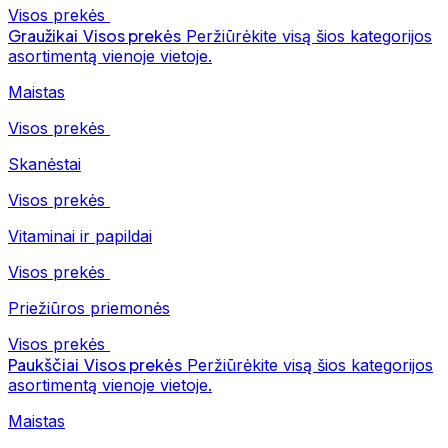
Visos prekės
Graužikai
Visos prekės
Peržiūrėkite visą šios kategorijos
asortimentą vienoje vietoje.
Maistas
Visos prekės
Skanėstai
Visos prekės
Vitaminai ir papildai
Visos prekės
Priežiūros priemonės
Visos prekės
Paukščiai
Visos prekės
Peržiūrėkite visą šios kategorijos
asortimentą vienoje vietoje.
Maistas