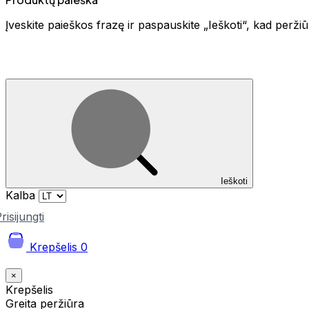
Įveskite paieškos frazę ir paspauskite „Ieškoti“, kad perž
Ieškoti
Kalba
risijungti
Krepšelis
0
×
Krepšelis
Greita peržiūra