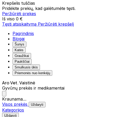
Krepšelis tuščias
Pridėkite prekių, kad galėtumėte tęsti.
Peržiūrėti prekes
Iš viso
0 €
Tęsti atsiskaitymą
Peržiūrėti krepšelį
Pagrindinis
Blogai
Šunys
Katės
Graužikai
Paukščiai
Smulkusis ūkis
Priemonės nuo kenkėjų
Aro Vet. Vaistinė
Gyvūnų prekės ir medikamentai
Kraunama…
Visos prekės
Uždaryti
Kategorijos
Uždaryti