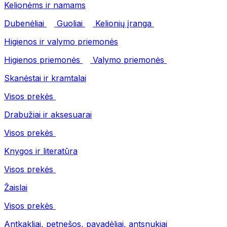
Kelionėms ir namams
Dubenėliai
Guoliai
Kelionių įranga
Higienos ir valymo priemonės
Higienos priemonės
Valymo priemonės
Skanėstai ir kramtalai
Visos prekės
Drabužiai ir aksesuarai
Visos prekės
Knygos ir literatūra
Visos prekės
Žaislai
Visos prekės
Antkakliai, petnešos, pavadėliai, antsnukiai