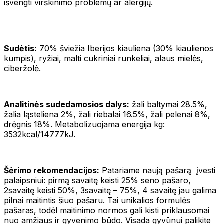
išvengti virškinimo problemų ar alergijų.
Sudėtis:
70% šviežia Iberijos kiauliena (30% kiaulienos
kumpis), ryžiai, malti cukriniai runkeliai, alaus mielės,
ciberžolė.
Analitinės sudedamosios dalys:
žali baltymai 28.5%,
žalia ląsteliena 2%, žali riebalai 16.5%, žali pelenai 8%,
drėgnis 18%. Metabolizuojama energija kg:
3532kcal/14777kJ.
Šėrimo rekomendacijos:
Patariame naują pašarą įvesti
palaipsniui: pirmą savaitę keisti 25% seno pašaro,
2savaitę keisti 50%, 3savaitę – 75%, 4 savaitę jau galima
pilnai maitintis šiuo pašaru. Tai unikalios formulės
pašaras, todėl maitinimo normos gali kisti priklausomai
nuo amžiaus ir gyvenimo būdo. Visada gyvūnui palikite