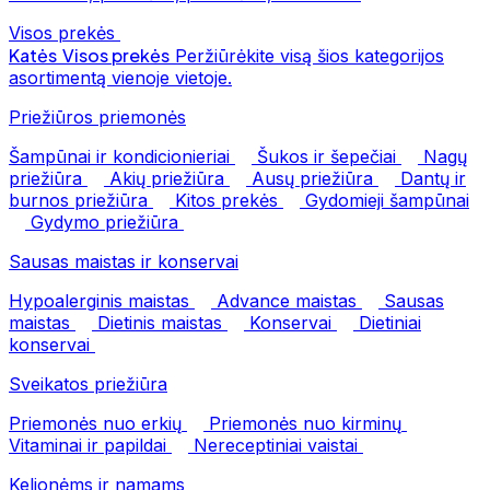
Visos prekės
Katės
Visos prekės
Peržiūrėkite visą šios kategorijos
asortimentą vienoje vietoje.
Priežiūros priemonės
Šampūnai ir kondicionieriai
Šukos ir šepečiai
Nagų
priežiūra
Akių priežiūra
Ausų priežiūra
Dantų ir
burnos priežiūra
Kitos prekės
Gydomieji šampūnai
Gydymo priežiūra
Sausas maistas ir konservai
Hypoalerginis maistas
Advance maistas
Sausas
maistas
Dietinis maistas
Konservai
Dietiniai
konservai
Sveikatos priežiūra
Priemonės nuo erkių
Priemonės nuo kirminų
Vitaminai ir papildai
Nereceptiniai vaistai
Kelionėms ir namams