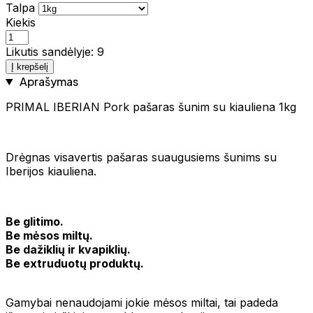
Talpa
Kiekis
Likutis sandėlyje: 9
Į krepšelį
Aprašymas
PRIMAL IBERIAN Pork pašaras šunim su kiauliena 1kg
Drėgnas visavertis pašaras suaugusiems šunims su
Iberijos kiauliena.
Be glitimo.
Be mėsos miltų.
Be dažiklių ir kvapiklių.
Be extruduotų produktų.
Gamybai nenaudojami jokie mėsos miltai, tai padeda