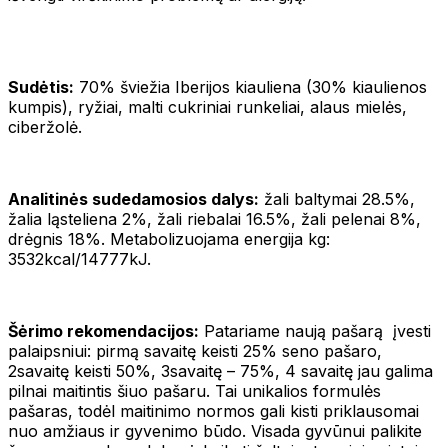
Sudėtis:
70% šviežia Iberijos kiauliena (30% kiaulienos
kumpis), ryžiai, malti cukriniai runkeliai, alaus mielės,
ciberžolė.
Analitinės sudedamosios dalys:
žali baltymai 28.5%,
žalia ląsteliena 2%, žali riebalai 16.5%, žali pelenai 8%,
drėgnis 18%. Metabolizuojama energija kg:
3532kcal/14777kJ.
Šėrimo rekomendacijos:
Patariame naują pašarą įvesti
palaipsniui: pirmą savaitę keisti 25% seno pašaro,
2savaitę keisti 50%, 3savaitę – 75%, 4 savaitę jau galima
pilnai maitintis šiuo pašaru. Tai unikalios formulės
pašaras, todėl maitinimo normos gali kisti priklausomai
nuo amžiaus ir gyvenimo būdo. Visada gyvūnui palikite