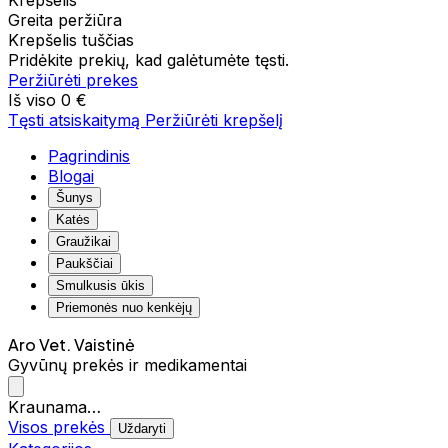
Krepšelis
Greita peržiūra
Krepšelis tuščias
Pridėkite prekių, kad galėtumėte tęsti.
Peržiūrėti prekes
Iš viso
0 €
Tęsti atsiskaitymą
Peržiūrėti krepšelį
Pagrindinis
Blogai
Šunys
Katės
Graužikai
Paukščiai
Smulkusis ūkis
Priemonės nuo kenkėjų
Aro Vet. Vaistinė
Gyvūnų prekės ir medikamentai
Kraunama…
Visos prekės
Uždaryti