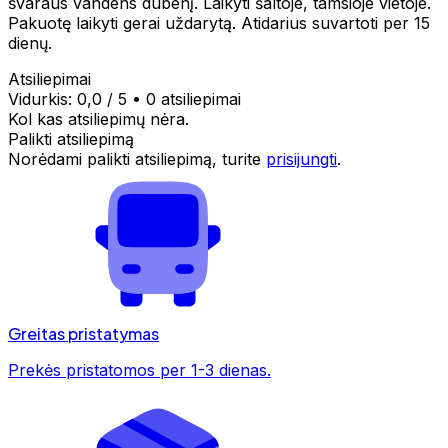
švaraus vandens dubenį. Laikyti šaltoje, tamsioje vietoje.
Pakuotę laikyti gerai uždarytą. Atidarius suvartoti per 15
dienų.
Atsiliepimai
Vidurkis:
0,0
/ 5
•
0 atsiliepimai
Kol kas atsiliepimų nėra.
Palikti atsiliepimą
Norėdami palikti atsiliepimą, turite
prisijungti
.
Greitas pristatymas
Prekės pristatomos per 1-3 dienas.