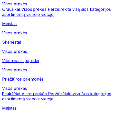
Visos prekės
Graužikai
Visos prekės
Peržiūrėkite visą šios kategorijos
asortimentą vienoje vietoje.
Maistas
Visos prekės
Skanėstai
Visos prekės
Vitaminai ir papildai
Visos prekės
Priežiūros priemonės
Visos prekės
Paukščiai
Visos prekės
Peržiūrėkite visą šios kategorijos
asortimentą vienoje vietoje.
Maistas