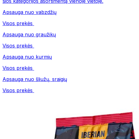
šios kategorijos asortimentą vienoje vietoje.
Apsauga nuo vabzdžių
Visos prekės
Apsauga nuo graužikų
Visos prekės
Apsauga nuo kurmių
Visos prekės
Apsauga nuo šliužų, sraigių
Visos prekės