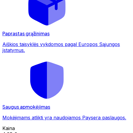
Paprastas grąžinimas
Aiškios taisyklės vykdomos pagal Europos Sąjungos
įstatymus.
Saugus apmokėjimas
Mokėjimams atlikti yra naudojamos Paysera paslaugos.
Kaina