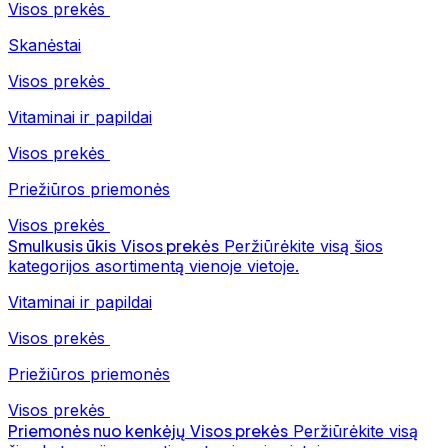
Visos prekės
Skanėstai
Visos prekės
Vitaminai ir papildai
Visos prekės
Priežiūros priemonės
Visos prekės
Smulkusis ūkis
Visos prekės
Peržiūrėkite visą šios
kategorijos asortimentą vienoje vietoje.
Vitaminai ir papildai
Visos prekės
Priežiūros priemonės
Visos prekės
Priemonės nuo kenkėjų
Visos prekės
Peržiūrėkite visą