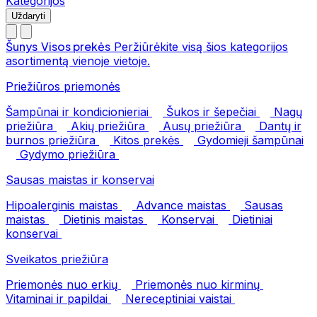
Kategorijos
Uždaryti
Šunys
Visos prekės
Peržiūrėkite visą šios kategorijos
asortimentą vienoje vietoje.
Priežiūros priemonės
Šampūnai ir kondicionieriai
Šukos ir šepečiai
Nagų
priežiūra
Akių priežiūra
Ausų priežiūra
Dantų ir
burnos priežiūra
Kitos prekės
Gydomieji šampūnai
Gydymo priežiūra
Sausas maistas ir konservai
Hipoalerginis maistas
Advance maistas
Sausas
maistas
Dietinis maistas
Konservai
Dietiniai
konservai
Sveikatos priežiūra
Priemonės nuo erkių
Priemonės nuo kirminų
Vitaminai ir papildai
Nereceptiniai vaistai