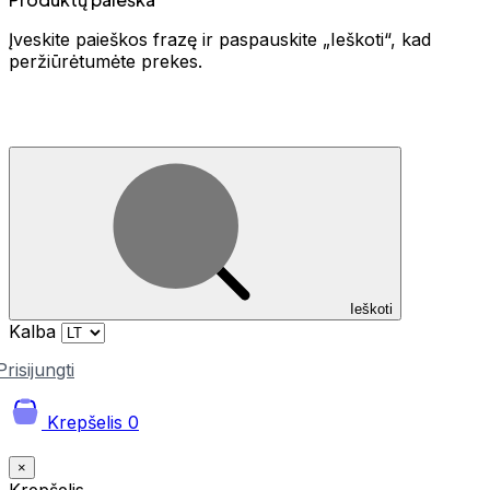
Įveskite paieškos frazę ir paspauskite „Ieškoti“, kad
peržiūrėtumėte prekes.
Ieškoti
Kalba
Prisijungti
Krepšelis
0
×