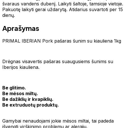
švaraus vandens dubenį. Laikyti šaltoje, tamsioje vietoje.
Pakuotę laikyti gerai uždarytą. Atidarius suvartoti per 15
dienų.
Aprašymas
PRIMAL IBERIAN Pork pašaras šunim su kiauliena 1kg
Drėgnas visavertis pašaras suaugusiems šunims su
Iberijos kiauliena.
Be glitimo.
Be mėsos miltų.
Be dažiklių ir kvapiklių.
Be extruduotų produktų.
Gamybai nenaudojami jokie mėsos miltai, tai padeda
išvengti virškinimo problemų ar alergijų.