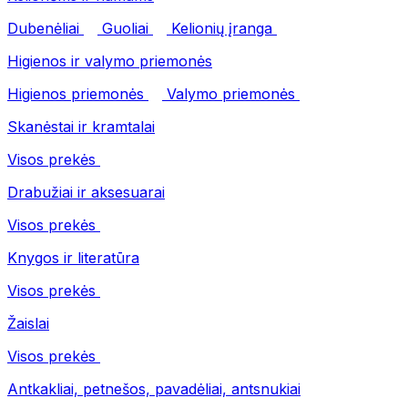
Dubenėliai
Guoliai
Kelionių įranga
Higienos ir valymo priemonės
Higienos priemonės
Valymo priemonės
Skanėstai ir kramtalai
Visos prekės
Drabužiai ir aksesuarai
Visos prekės
Knygos ir literatūra
Visos prekės
Žaislai
Visos prekės
Antkakliai, petnešos, pavadėliai, antsnukiai