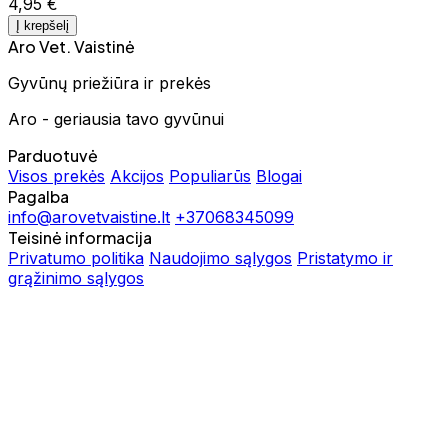
4,95 €
Į krepšelį
Aro Vet. Vaistinė
Gyvūnų priežiūra ir prekės
Aro - geriausia tavo gyvūnui
Parduotuvė
Visos prekės
Akcijos
Populiarūs
Blogai
Pagalba
info@arovetvaistine.lt
+37068345099
Teisinė informacija
Privatumo politika
Naudojimo sąlygos
Pristatymo ir
grąžinimo sąlygos