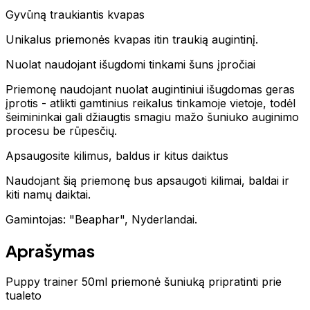
Gyvūną traukiantis kvapas
Unikalus priemonės kvapas itin traukią augintinį.
Nuolat naudojant išugdomi tinkami šuns įpročiai
Priemonę naudojant nuolat augintiniui išugdomas geras
įprotis - atlikti gamtinius reikalus tinkamoje vietoje, todėl
šeimininkai gali džiaugtis smagiu mažo šuniuko auginimo
procesu be rūpesčių.
Apsaugosite kilimus, baldus ir kitus daiktus
Naudojant šią priemonę bus apsaugoti kilimai, baldai ir
kiti namų daiktai.
Gamintojas: "Beaphar", Nyderlandai.
Aprašymas
Puppy trainer 50ml priemonė šuniuką pripratinti prie
tualeto