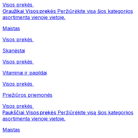
Visos prekės
Graužikai
Visos prekės
Peržiūrėkite visą šios kategorijos
asortimentą vienoje vietoje.
Maistas
Visos prekės
Skanėstai
Visos prekės
Vitaminai ir papildai
Visos prekės
Priežiūros priemonės
Visos prekės
Paukščiai
Visos prekės
Peržiūrėkite visą šios kategorijos
asortimentą vienoje vietoje.
Maistas