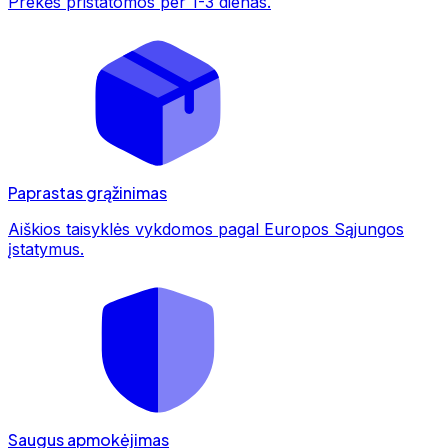
Prekės pristatomos per 1-3 dienas.
Paprastas grąžinimas
Aiškios taisyklės vykdomos pagal Europos Sąjungos
įstatymus.
Saugus apmokėjimas