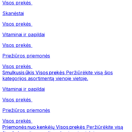
Visos prekės
Skanėstai
Visos prekės
Vitaminai ir papildai
Visos prekės
Priežiūros priemonės
Visos prekės
Smulkusis ūkis
Visos prekės
Peržiūrėkite visą šios
kategorijos asortimentą vienoje vietoje.
Vitaminai ir papildai
Visos prekės
Priežiūros priemonės
Visos prekės
Priemonės nuo kenkėjų
Visos prekės
Peržiūrėkite visą