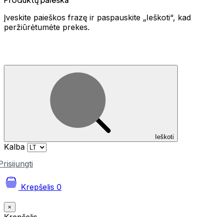
Įveskite paieškos frazę ir paspauskite „Ieškoti“, kad
peržiūrėtumėte prekes.
Ieškoti
Kalba
Prisijungti
Krepšelis
0
×