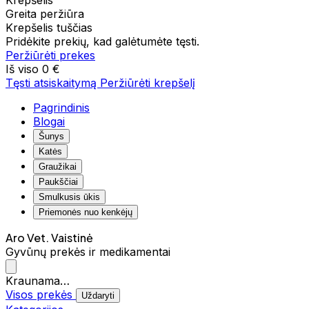
Krepšelis
Greita peržiūra
Krepšelis tuščias
Pridėkite prekių, kad galėtumėte tęsti.
Peržiūrėti prekes
Iš viso
0 €
Tęsti atsiskaitymą
Peržiūrėti krepšelį
Pagrindinis
Blogai
Šunys
Katės
Graužikai
Paukščiai
Smulkusis ūkis
Priemonės nuo kenkėjų
Aro Vet. Vaistinė
Gyvūnų prekės ir medikamentai
Kraunama…
Visos prekės
Uždaryti