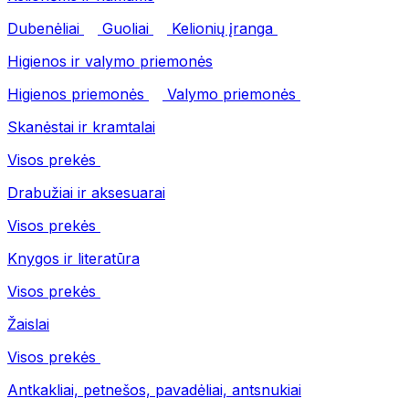
Dubenėliai
Guoliai
Kelionių įranga
Higienos ir valymo priemonės
Higienos priemonės
Valymo priemonės
Skanėstai ir kramtalai
Visos prekės
Drabužiai ir aksesuarai
Visos prekės
Knygos ir literatūra
Visos prekės
Žaislai
Visos prekės
Antkakliai, petnešos, pavadėliai, antsnukiai