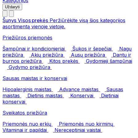
Kategorijos
Uždaryti
Šunys
Visos prekės
Peržiūrėkite visą šios kategorijos
asortimentą vienoje vietoje.
Priežiūros priemonės
Šampūnai ir kondicionieriai
Šukos ir šepečiai
Nagų
priežiūra
Akių priežiūra
Ausų priežiūra
Dantų ir
burnos priežiūra
Kitos prekės
Gydomieji šampūnai
Gydymo priežiūra
Sausas maistas ir konservai
Hipoalerginis maistas
Advance maistas
Sausas
maistas
Dietinis maistas
Konservai
Dietiniai
konservai
Sveikatos priežiūra
Priemonės nuo erkių
Priemonės nuo kirminų
Vitaminai ir papildai
Nereceptiniai vaistai