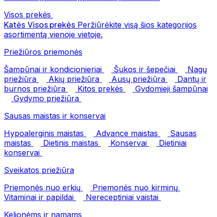
Visos prekės
Katės
Visos prekės
Peržiūrėkite visą šios kategorijos
asortimentą vienoje vietoje.
Priežiūros priemonės
Šampūnai ir kondicionieriai
Šukos ir šepečiai
Nagų
priežiūra
Akių priežiūra
Ausų priežiūra
Dantų ir
burnos priežiūra
Kitos prekės
Gydomieji šampūnai
Gydymo priežiūra
Sausas maistas ir konservai
Hypoalerginis maistas
Advance maistas
Sausas
maistas
Dietinis maistas
Konservai
Dietiniai
konservai
Sveikatos priežiūra
Priemonės nuo erkių
Priemonės nuo kirminų
Vitaminai ir papildai
Nereceptiniai vaistai
Kelionėms ir namams