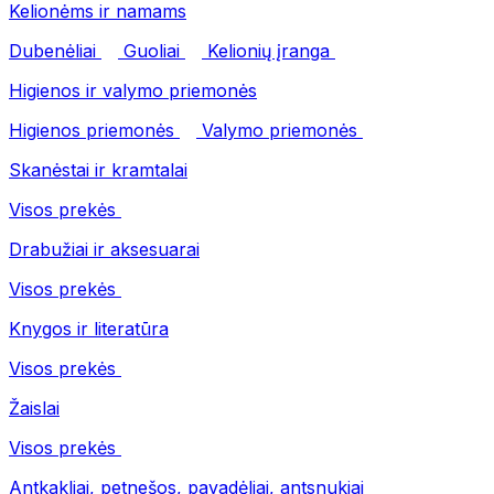
Kelionėms ir namams
Dubenėliai
Guoliai
Kelionių įranga
Higienos ir valymo priemonės
Higienos priemonės
Valymo priemonės
Skanėstai ir kramtalai
Visos prekės
Drabužiai ir aksesuarai
Visos prekės
Knygos ir literatūra
Visos prekės
Žaislai
Visos prekės
Antkakliai, petnešos, pavadėliai, antsnukiai