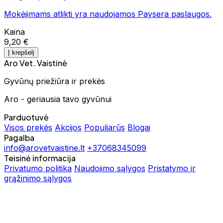
Mokėjimams atlikti yra naudojamos Paysera paslaugos.
Kaina
9,20 €
Į krepšelį
Aro Vet. Vaistinė
Gyvūnų priežiūra ir prekės
Aro - geriausia tavo gyvūnui
Parduotuvė
Visos prekės
Akcijos
Populiarūs
Blogai
Pagalba
info@arovetvaistine.lt
+37068345099
Teisinė informacija
Privatumo politika
Naudojimo sąlygos
Pristatymo ir
grąžinimo sąlygos