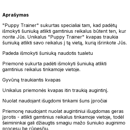
Aprašymas
"Puppy Trainer" sukurtas specialiai tam, kad padėtų
išmokyti šuniuką atlikti gamtinius reikalus būtent ten, kur
norite Jūs. Unikalus "Puppy Trainer" kvapas traukia
šuniuką atlikti savo reikalus į tą vietą, kurią išrinkote Jūs.
Padeda išmokyti šuniuką naudotis tualetu
Priemonė sukurta padėti išmokyti šuniuką atlikti
gamtinius reikalus tinkamoje vietoje.
Gyvūną traukiantis kvapas
Unikalus priemonės kvapas itin traukią augintinį.
Nuolat naudojant išugdomi tinkami šuns įpročiai
Priemonę naudojant nuolat augintiniui išugdomas geras
įprotis - atlikti gamtinius reikalus tinkamoje vietoje, todėl
šeimininkai gali džiaugtis smagiu mažo šuniuko auginimo
procesu be rūpesčių.