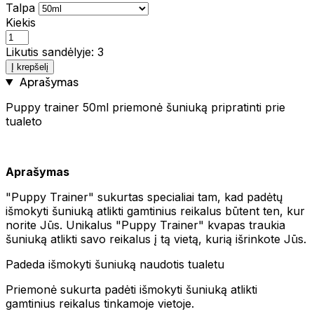
Talpa
Kiekis
Likutis sandėlyje: 3
Į krepšelį
Aprašymas
Puppy trainer 50ml priemonė šuniuką pripratinti prie
tualeto
Aprašymas
"Puppy Trainer" sukurtas specialiai tam, kad padėtų
išmokyti šuniuką atlikti gamtinius reikalus būtent ten, kur
norite Jūs. Unikalus "Puppy Trainer" kvapas traukia
šuniuką atlikti savo reikalus į tą vietą, kurią išrinkote Jūs.
Padeda išmokyti šuniuką naudotis tualetu
Priemonė sukurta padėti išmokyti šuniuką atlikti
gamtinius reikalus tinkamoje vietoje.