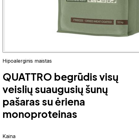
Hipoalerginis maistas
QUATTRO begrūdis visų
veislių suaugusių šunų
pašaras su ėriena
monoproteinas
Kaina