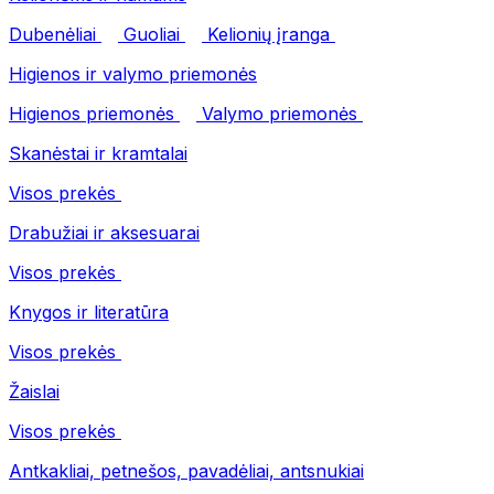
Dubenėliai
Guoliai
Kelionių įranga
Higienos ir valymo priemonės
Higienos priemonės
Valymo priemonės
Skanėstai ir kramtalai
Visos prekės
Drabužiai ir aksesuarai
Visos prekės
Knygos ir literatūra
Visos prekės
Žaislai
Visos prekės
Antkakliai, petnešos, pavadėliai, antsnukiai