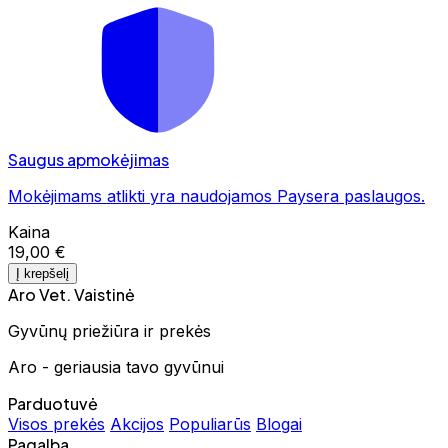
Saugus apmokėjimas
Mokėjimams atlikti yra naudojamos Paysera paslaugos.
Kaina
19,00 €
Į krepšelį
Aro Vet. Vaistinė
Gyvūnų priežiūra ir prekės
Aro - geriausia tavo gyvūnui
Parduotuvė
Visos prekės
Akcijos
Populiarūs
Blogai
Pagalba