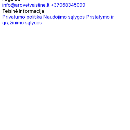
info@arovetvaistine.lt
+37068345099
Teisinė informacija
Privatumo politika
Naudojimo sąlygos
Pristatymo ir
grąžinimo sąlygos