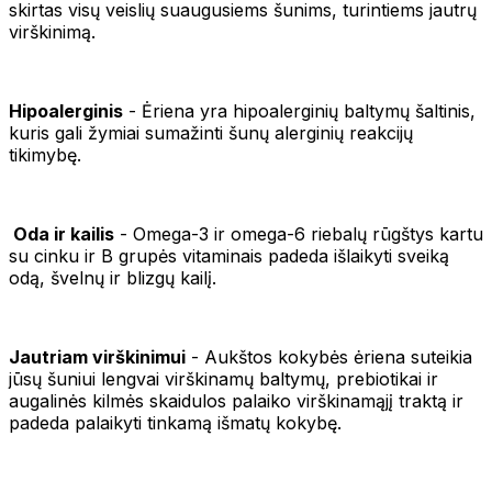
skirtas visų veislių suaugusiems šunims, turintiems jautrų
virškinimą.
Hipoalerginis
- Ėriena yra hipoalerginių baltymų šaltinis,
kuris gali žymiai sumažinti šunų alerginių reakcijų
tikimybę.
Oda ir kailis
- Omega-3 ir omega-6 riebalų rūgštys kartu
su cinku ir B grupės vitaminais padeda išlaikyti sveiką
odą, švelnų ir blizgų kailį.
J
autriam virškinimui
- Aukštos kokybės ėriena suteikia
jūsų šuniui lengvai virškinamų baltymų, prebiotikai ir
augalinės kilmės skaidulos palaiko virškinamąjį traktą ir
padeda palaikyti tinkamą išmatų kokybę.