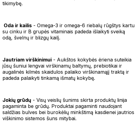
tikimybę.
Oda ir kailis
- Omega-3 ir omega-6 riebalų rūgštys kartu
su cinku ir B grupės vitaminais padeda išlaikyti sveiką
odą, švelnų ir blizgų kailį.
J
autriam virškinimui
- Aukštos kokybės ėriena suteikia
jūsų šuniui lengvai virškinamų baltymų, prebiotikai ir
augalinės kilmės skaidulos palaiko virškinamąjį traktą ir
padeda palaikyti tinkamą išmatų kokybę.
Jokių grūdų
- Visų veislių šunims skirta produktų linija
pagaminta be grūdų. Produktai pagaminti naudojant
saldžias bulves bei burokėlių minkštimą kasdienei jautrios
viškinimo sistemos šuns mitybai.