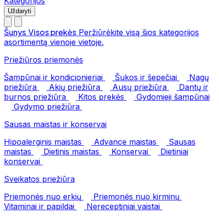
Kategorijos
Uždaryti
Šunys
Visos prekės
Peržiūrėkite visą šios kategorijos
asortimentą vienoje vietoje.
Priežiūros priemonės
Šampūnai ir kondicionieriai
Šukos ir šepečiai
Nagų
priežiūra
Akių priežiūra
Ausų priežiūra
Dantų ir
burnos priežiūra
Kitos prekės
Gydomieji šampūnai
Gydymo priežiūra
Sausas maistas ir konservai
Hipoalerginis maistas
Advance maistas
Sausas
maistas
Dietinis maistas
Konservai
Dietiniai
konservai
Sveikatos priežiūra
Priemonės nuo erkių
Priemonės nuo kirminų
Vitaminai ir papildai
Nereceptiniai vaistai