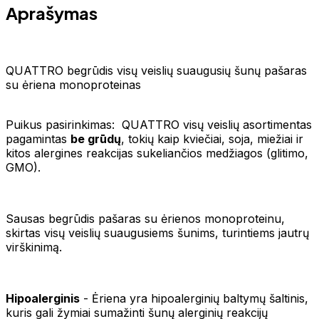
Aprašymas
QUATTRO begrūdis visų veislių suaugusių šunų pašaras
su ėriena monoproteinas
Puikus pasirinkimas: QUATTRO visų veislių asortimentas
pagamintas
be grūdų
, tokių kaip kviečiai, soja, miežiai ir
kitos alergines reakcijas sukeliančios medžiagos (glitimo,
GMO).
Sausas begrūdis pašaras su ėrienos monoproteinu,
skirtas visų veislių suaugusiems šunims, turintiems jautrų
virškinimą.
Hipoalerginis
- Ėriena yra hipoalerginių baltymų šaltinis,
kuris gali žymiai sumažinti šunų alerginių reakcijų