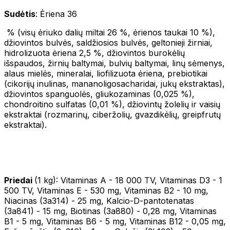
Sudėtis
: Ėriena 36
% (visų ėriuko dalių miltai 26 %, ėrienos taukai 10 %),
džiovintos bulvės, saldžiosios bulvės, geltonieji žirniai,
hidrolizuota ėriena 2,5 %, džiovintos burokėlių
išspaudos, žirnių baltymai, bulvių baltymai, linų sėmenys,
alaus mielės, mineralai, liofilizuota ėriena, prebiotikai
(cikorijų inulinas, mananoligosacharidai, jukų ekstraktas),
džiovintos spanguolės, gliukozaminas (0,025 %),
chondroitino sulfatas (0,01 %), džiovintų žolelių ir vaisių
ekstraktai (rozmarinų, ciberžolių, gvazdikėlių, greipfrutų
ekstraktai).
Priedai
(1 kg): Vitaminas A - 18 000 TV, Vitaminas D3 - 1
500 TV, Vitaminas E - 530 mg, Vitaminas B2 - 10 mg,
Niacinas (3a314) - 25 mg, Kalcio-D-pantotenatas
(3a841) - 15 mg, Biotinas (3a880) - 0,28 mg, Vitaminas
B1 - 5 mg, Vitaminas B6 - 5 mg, Vitaminas B12 - 0,05 mg,