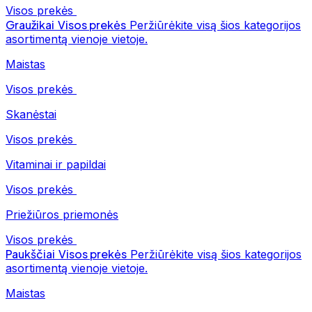
Visos prekės
Graužikai
Visos prekės
Peržiūrėkite visą šios kategorijos
asortimentą vienoje vietoje.
Maistas
Visos prekės
Skanėstai
Visos prekės
Vitaminai ir papildai
Visos prekės
Priežiūros priemonės
Visos prekės
Paukščiai
Visos prekės
Peržiūrėkite visą šios kategorijos
asortimentą vienoje vietoje.
Maistas