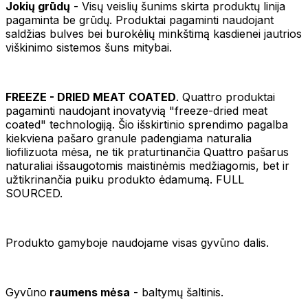
Jokių grūdų
- Visų veislių šunims skirta produktų linija
pagaminta be grūdų. Produktai pagaminti naudojant
saldžias bulves bei burokėlių minkštimą kasdienei jautrios
viškinimo sistemos šuns mitybai.
FREEZE - DRIED MEAT COATED
. Quattro produktai
pagaminti naudojant inovatyvią "freeze-dried meat
coated" technologiją. Šio išskirtinio sprendimo pagalba
kiekviena pašaro granule padengiama naturalia
liofilizuota mėsa, ne tik praturtinančia Quattro pašarus
naturaliai išsaugotomis maistinėmis medžiagomis, bet ir
užtikrinančia puiku produkto ėdamumą. FULL
SOURCED.
Produkto gamyboje naudojame visas gyvūno dalis.
Gyvūno
raumens mėsa
- baltymų šaltinis.