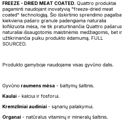
FREEZE - DRIED MEAT COATED
. Quattro produktai
pagaminti naudojant inovatyvią "freeze-dried meat
coated" technologiją. Šio išskirtinio sprendimo pagalba
kiekviena pašaro granule padengiama naturalia
liofilizuota mėsa, ne tik praturtinančia Quattro pašarus
naturaliai išsaugotomis maistinėmis medžiagomis, bet ir
užtikrinančia puiku produkto ėdamumą. FULL
SOURCED.
Produkto gamyboje naudojame visas gyvūno dalis.
Gyvūno
raumens mėsa
- baltymų šaltinis.
Kaulai
- kalciui ir fosforui.
Kremzliniai audiniai
- sąnarių palaikymui.
Organai
- natūralus vitaminų ir mineralų šaltinis.