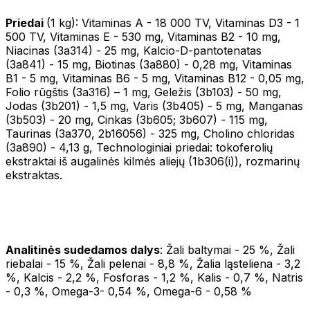
Priedai
(1 kg): Vitaminas A - 18 000 TV, Vitaminas D3 - 1
500 TV, Vitaminas E - 530 mg, Vitaminas B2 - 10 mg,
Niacinas (3a314) - 25 mg, Kalcio-D-pantotenatas
(3a841) - 15 mg, Biotinas (3a880) - 0,28 mg, Vitaminas
B1 - 5 mg, Vitaminas B6 - 5 mg, Vitaminas B12 - 0,05 mg,
Folio rūgštis (3a316) – 1 mg, Geležis (3b103) - 50 mg,
Jodas (3b201) - 1,5 mg, Varis (3b405) - 5 mg, Manganas
(3b503) - 20 mg, Cinkas (3b605; 3b607) - 115 mg,
Taurinas (3a370, 2b16056) - 325 mg, Cholino chloridas
(3a890) - 4,13 g, Technologiniai priedai: tokoferolių
ekstraktai iš augalinės kilmės aliejų (1b306(i)), rozmarinų
ekstraktas.
Analitinės sudedamos dalys
: Žali baltymai - 25 %, Žali
riebalai - 15 %, Žali pelenai - 8,8 %, Žalia ląsteliena - 3,2
%, Kalcis - 2,2 %, Fosforas - 1,2 %, Kalis - 0,7 %, Natris
- 0,3 %, Omega-3- 0,54 %, Omega-6 - 0,58 %