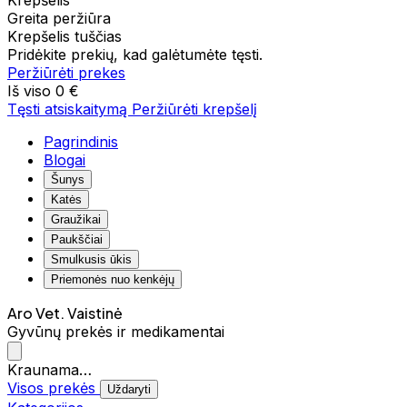
Krepšelis
Greita peržiūra
Krepšelis tuščias
Pridėkite prekių, kad galėtumėte tęsti.
Peržiūrėti prekes
Iš viso
0 €
Tęsti atsiskaitymą
Peržiūrėti krepšelį
Pagrindinis
Blogai
Šunys
Katės
Graužikai
Paukščiai
Smulkusis ūkis
Priemonės nuo kenkėjų
Aro Vet. Vaistinė
Gyvūnų prekės ir medikamentai
Kraunama…
Visos prekės
Uždaryti