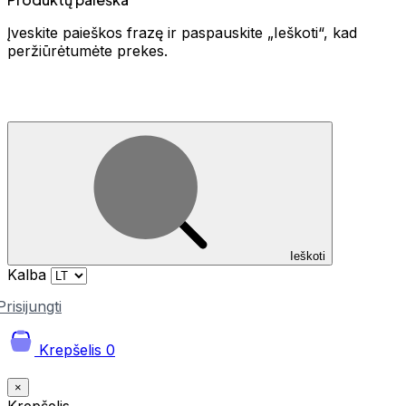
Įveskite paieškos frazę ir paspauskite „Ieškoti“, kad
peržiūrėtumėte prekes.
Ieškoti
Kalba
Prisijungti
Krepšelis
0
×