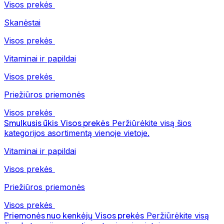
Visos prekės
Skanėstai
Visos prekės
Vitaminai ir papildai
Visos prekės
Priežiūros priemonės
Visos prekės
Smulkusis ūkis
Visos prekės
Peržiūrėkite visą šios
kategorijos asortimentą vienoje vietoje.
Vitaminai ir papildai
Visos prekės
Priežiūros priemonės
Visos prekės
Priemonės nuo kenkėjų
Visos prekės
Peržiūrėkite visą