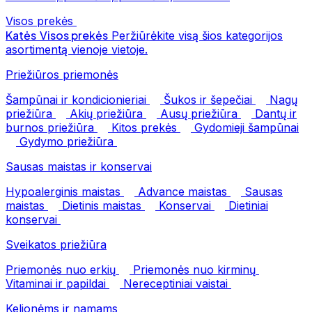
Visos prekės
Katės
Visos prekės
Peržiūrėkite visą šios kategorijos
asortimentą vienoje vietoje.
Priežiūros priemonės
Šampūnai ir kondicionieriai
Šukos ir šepečiai
Nagų
priežiūra
Akių priežiūra
Ausų priežiūra
Dantų ir
burnos priežiūra
Kitos prekės
Gydomieji šampūnai
Gydymo priežiūra
Sausas maistas ir konservai
Hypoalerginis maistas
Advance maistas
Sausas
maistas
Dietinis maistas
Konservai
Dietiniai
konservai
Sveikatos priežiūra
Priemonės nuo erkių
Priemonės nuo kirminų
Vitaminai ir papildai
Nereceptiniai vaistai
Kelionėms ir namams