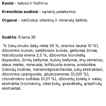
Kaulai
- kalciui ir fosforui.
Kremzliniai audiniai
- sąnarių palaikymui.
Organai
- natūralus vitaminų ir mineralų šaltinis.
Sudėtis
: Ėriena 36
% (visų ėriuko dalių miltai 26 %, ėrienos taukai 10 %),
džiovintos bulvės, saldžiosios bulvės, geltonieji žirniai,
hidrolizuota ėriena 2,5 %, džiovintos burokėlių
išspaudos, žirnių baltymai, bulvių baltymai, linų sėmenys,
alaus mielės, mineralai, liofilizuota ėriena, prebiotikai
(cikorijų inulinas, mananoligosacharidai, jukų ekstraktas),
džiovintos spanguolės, gliukozaminas (0,025 %),
chondroitino sulfatas (0,01 %), džiovintų žolelių ir vaisių
ekstraktai (rozmarinų, ciberžolių, gvazdikėlių, greipfrutų
ekstraktai).