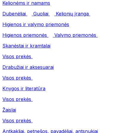
Kelionėms ir namams
Dubenėliai
Guoliai
Kelionių įranga
Higienos ir valymo priemonės
Higienos priemonės
Valymo priemonės
Skanėstai ir kramtalai
Visos prekės
Drabužiai ir aksesuarai
Visos prekės
Knygos ir literatūra
Visos prekės
Žaislai
Visos prekės
Antkakliai, petnešos, pavadėliai, antsnukiai