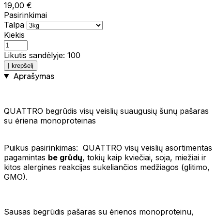
19,00 €
Pasirinkimai
Talpa
Kiekis
Likutis sandėlyje: 100
Į krepšelį
Aprašymas
QUATTRO begrūdis visų veislių suaugusių šunų pašaras
su ėriena monoproteinas
Puikus pasirinkimas: QUATTRO visų veislių asortimentas
pagamintas
be grūdų
, tokių kaip kviečiai, soja, miežiai ir
kitos alergines reakcijas sukeliančios medžiagos (glitimo,
GMO).
Sausas begrūdis pašaras su ėrienos monoproteinu,