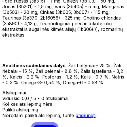
Folio rūgštis (3a316) – 1 mg, Geležis (3b103) - 50 mg,
Jodas (3b201) - 1,5 mg, Varis (3b405) - 5 mg, Manganas
(3b503) - 20 mg, Cinkas (3b605; 3b607) - 115 mg,
Taurinas (3a370, 2b16056) - 325 mg, Cholino chloridas
(3a890) - 4,13 g, Technologiniai priedai: tokoferolių
ekstraktai iš augalinės kilmės aliejų (1b306(i)), rozmarinų
ekstraktas.
Analitinės sudedamos dalys
: Žali baltymai - 25 %, Žali
riebalai - 15 %, Žali pelenai - 8,8 %, Žalia ląsteliena - 3,2
%, Kalcis - 2,2 %, Fosforas - 1,2 %, Kalis - 0,7 %, Natris
- 0,3 %, Omega-3- 0,54 %, Omega-6 - 0,58 %
Atsiliepimai
Vidurkis:
0,0
/ 5
•
0 atsiliepimai
Kol kas atsiliepimų nėra.
Palikti atsiliepimą
Norėdami palikti atsiliepimą, turite
prisijungti
.