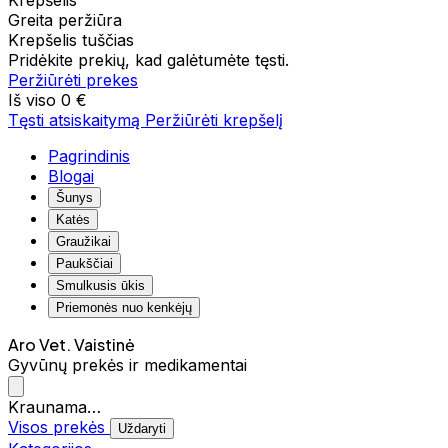
Krepšelis
Greita peržiūra
Krepšelis tuščias
Pridėkite prekių, kad galėtumėte tęsti.
Peržiūrėti prekes
Iš viso
0 €
Tęsti atsiskaitymą
Peržiūrėti krepšelį
Pagrindinis
Blogai
Šunys
Katės
Graužikai
Paukščiai
Smulkusis ūkis
Priemonės nuo kenkėjų
Aro Vet. Vaistinė
Gyvūnų prekės ir medikamentai
Kraunama…
Visos prekės
Uždaryti