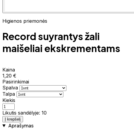
Higienos priemonės
Record suyrantys žali
maišeliai ekskrementams
Kaina
1,20 €
Pasirinkimai
Spalva
Talpa
Kiekis
Likutis sandėlyje: 10
Į krepšelį
Aprašymas