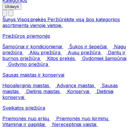
Kategorijos
Uždaryti
Šunys
Visos prekės
Peržiūrėkite visą šios kategorijos
asortimentą vienoje vietoje.
Priežiūros priemonės
Šampūnai ir kondicionieriai
Šukos ir šepečiai
Nagų
priežiūra
Akių priežiūra
Ausų priežiūra
Dantų ir
burnos priežiūra
Kitos prekės
Gydomieji šampūnai
Gydymo priežiūra
Sausas maistas ir konservai
Hipoalerginis maistas
Advance maistas
Sausas
maistas
Dietinis maistas
Konservai
Dietiniai
konservai
Sveikatos priežiūra
Priemonės nuo erkių
Priemonės nuo kirminų
Vitaminai ir papildai
Nereceptiniai vaistai