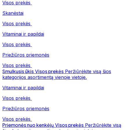
Visos prekės
Skanėstai
Visos prekės
Vitaminai ir papildai
Visos prekės
Priežiūros priemonės
Visos prekės
Smulkusis ūkis
Visos prekės
Peržiūrėkite visą šios
kategorijos asortimentą vienoje vietoje.
Vitaminai ir papildai
Visos prekės
Priežiūros priemonės
Visos prekės
Priemonės nuo kenkėjų
Visos prekės
Peržiūrėkite visą