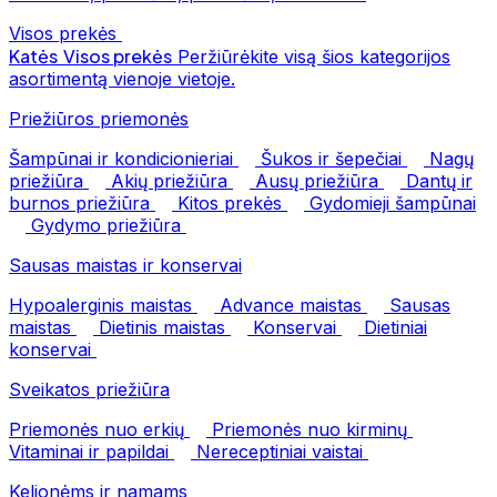
Visos prekės
Katės
Visos prekės
Peržiūrėkite visą šios kategorijos
asortimentą vienoje vietoje.
Priežiūros priemonės
Šampūnai ir kondicionieriai
Šukos ir šepečiai
Nagų
priežiūra
Akių priežiūra
Ausų priežiūra
Dantų ir
burnos priežiūra
Kitos prekės
Gydomieji šampūnai
Gydymo priežiūra
Sausas maistas ir konservai
Hypoalerginis maistas
Advance maistas
Sausas
maistas
Dietinis maistas
Konservai
Dietiniai
konservai
Sveikatos priežiūra
Priemonės nuo erkių
Priemonės nuo kirminų
Vitaminai ir papildai
Nereceptiniai vaistai
Kelionėms ir namams