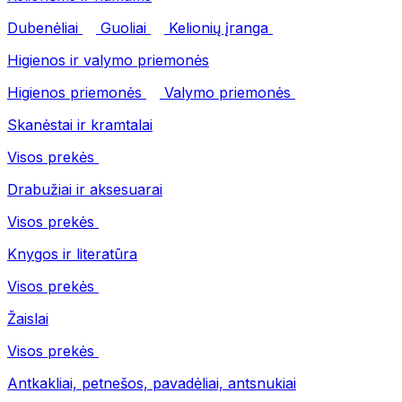
Dubenėliai
Guoliai
Kelionių įranga
Higienos ir valymo priemonės
Higienos priemonės
Valymo priemonės
Skanėstai ir kramtalai
Visos prekės
Drabužiai ir aksesuarai
Visos prekės
Knygos ir literatūra
Visos prekės
Žaislai
Visos prekės
Antkakliai, petnešos, pavadėliai, antsnukiai