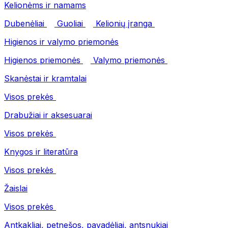
Kelionėms ir namams
Dubenėliai
Guoliai
Kelionių įranga
Higienos ir valymo priemonės
Higienos priemonės
Valymo priemonės
Skanėstai ir kramtalai
Visos prekės
Drabužiai ir aksesuarai
Visos prekės
Knygos ir literatūra
Visos prekės
Žaislai
Visos prekės
Antkakliai, petnešos, pavadėliai, antsnukiai