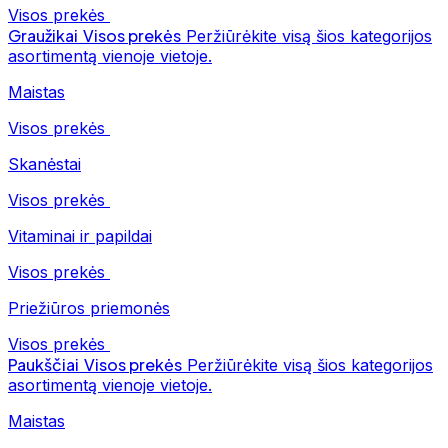
Visos prekės
Graužikai
Visos prekės
Peržiūrėkite visą šios kategorijos
asortimentą vienoje vietoje.
Maistas
Visos prekės
Skanėstai
Visos prekės
Vitaminai ir papildai
Visos prekės
Priežiūros priemonės
Visos prekės
Paukščiai
Visos prekės
Peržiūrėkite visą šios kategorijos
asortimentą vienoje vietoje.
Maistas