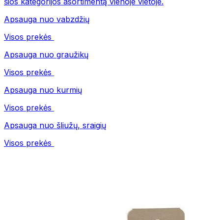
šios kategorijos asortimentą vienoje vietoje.
Apsauga nuo vabzdžių
Visos prekės
Apsauga nuo graužikų
Visos prekės
Apsauga nuo kurmių
Visos prekės
Apsauga nuo šliužų, sraigių
Visos prekės