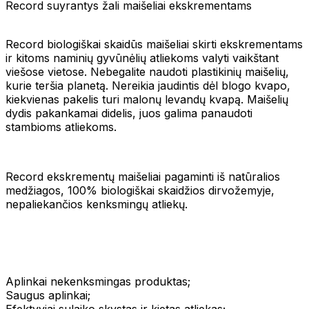
Record suyrantys žali maišeliai ekskrementams
Record biologiškai skaidūs maišeliai skirti ekskrementams
ir kitoms naminių gyvūnėlių atliekoms valyti vaikštant
viešose vietose. Nebegalite naudoti plastikinių maišelių,
kurie teršia planetą. Nereikia jaudintis dėl blogo kvapo,
kiekvienas pakelis turi malonų levandų kvapą. Maišelių
dydis pakankamai didelis, juos galima panaudoti
stambioms atliekoms.
Record ekskrementų maišeliai pagaminti iš natūralios
medžiagos, 100% biologiškai skaidžios dirvožemyje,
nepaliekančios kenksmingų atliekų.
Aplinkai nekenksmingas produktas;
Saugus aplinkai;
Efektyviai sulaiko skystas ir kietas atliekas;