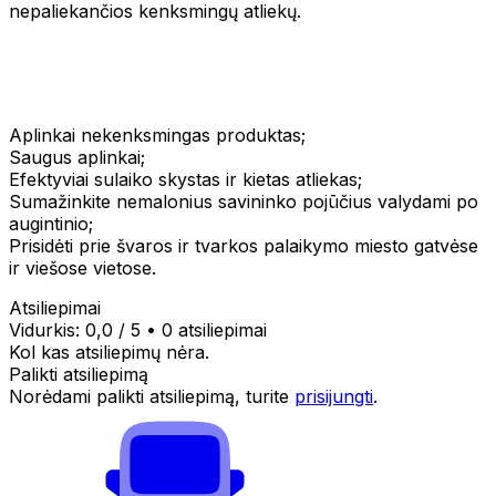
nepaliekančios kenksmingų atliekų.
Aplinkai nekenksmingas produktas;
Saugus aplinkai;
Efektyviai sulaiko skystas ir kietas atliekas;
Sumažinkite nemalonius savininko pojūčius valydami po
augintinio;
Prisidėti prie švaros ir tvarkos palaikymo miesto gatvėse
ir viešose vietose.
Atsiliepimai
Vidurkis:
0,0
/ 5
•
0 atsiliepimai
Kol kas atsiliepimų nėra.
Palikti atsiliepimą
Norėdami palikti atsiliepimą, turite
prisijungti
.