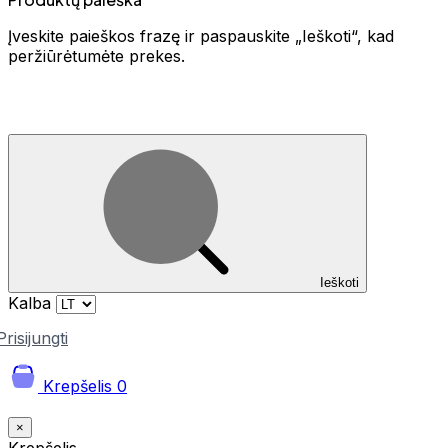
Įveskite paieškos frazę ir paspauskite „Ieškoti“, kad
peržiūrėtumėte prekes.
Ieškoti
Kalba
Prisijungti
Krepšelis
0
×