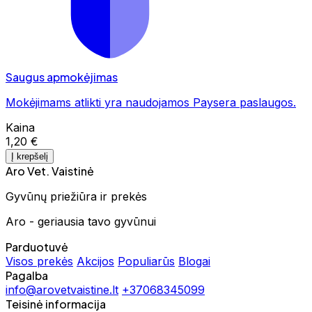
Saugus apmokėjimas
Mokėjimams atlikti yra naudojamos Paysera paslaugos.
Kaina
1,20 €
Į krepšelį
Aro Vet. Vaistinė
Gyvūnų priežiūra ir prekės
Aro - geriausia tavo gyvūnui
Parduotuvė
Visos prekės
Akcijos
Populiarūs
Blogai
Pagalba
info@arovetvaistine.lt
+37068345099
Teisinė informacija