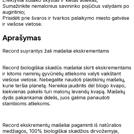
Sumažinkite nemalonius savininko pojūčius valydami po
augintinio;
Prisidėti prie švaros ir tvarkos palaikymo miesto gatvėse
ir viešose vietose.
Aprašymas
Record suyrantys žali maišeliai ekskrementams
Record biologiškai skaidūs maišeliai skirti ekskrementams
ir kitoms naminių gyvūnėlių atliekoms valyti vaikštant
viešose vietose. Nebegalite naudoti plastikinių maišelių,
kurie teršia planetą. Nereikia jaudintis dėl blogo kvapo,
kiekvienas pakelis turi malonų levandų kvapą. Maišelių
dydis pakankamai didelis, juos galima panaudoti
stambioms atliekoms.
Record ekskrementų maišeliai pagaminti iš natūralios
medžiagos, 100% biologiškai skaidžios dirvožemyje,