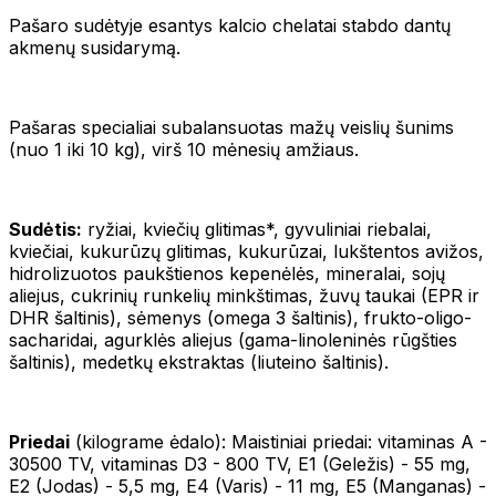
Pašaro sudėtyje esantys kalcio chelatai stabdo dantų
akmenų susidarymą.
Pašaras specialiai subalansuotas mažų veislių šunims
(nuo 1 iki 10 kg), virš 10 mėnesių amžiaus.
Sudėtis:
ryžiai, kviečių glitimas*, gyvuliniai riebalai,
kviečiai, kukurūzų glitimas, kukurūzai, lukštentos avižos,
hidrolizuotos paukštienos kepenėlės, mineralai, sojų
aliejus, cukrinių runkelių minkštimas, žuvų taukai (EPR ir
DHR šaltinis), sėmenys (omega 3 šaltinis), frukto-oligo-
sacharidai, agurklės aliejus (gama-linoleninės rūgšties
šaltinis), medetkų ekstraktas (liuteino šaltinis).
Priedai
(kilograme ėdalo): Maistiniai priedai: vitaminas A -
30500 TV, vitaminas D3 - 800 TV, E1 (Geležis) - 55 mg,
E2 (Jodas) - 5,5 mg, E4 (Varis) - 11 mg, E5 (Manganas) -