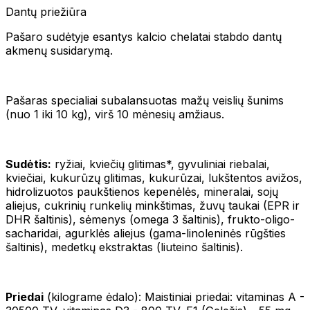
Dantų priežiūra
Pašaro sudėtyje esantys kalcio chelatai stabdo dantų
akmenų susidarymą.
Pašaras specialiai subalansuotas mažų veislių šunims
(nuo 1 iki 10 kg), virš 10 mėnesių amžiaus.
Sudėtis:
ryžiai, kviečių glitimas*, gyvuliniai riebalai,
kviečiai, kukurūzų glitimas, kukurūzai, lukštentos avižos,
hidrolizuotos paukštienos kepenėlės, mineralai, sojų
aliejus, cukrinių runkelių minkštimas, žuvų taukai (EPR ir
DHR šaltinis), sėmenys (omega 3 šaltinis), frukto-oligo-
sacharidai, agurklės aliejus (gama-linoleninės rūgšties
šaltinis), medetkų ekstraktas (liuteino šaltinis).
Priedai
(kilograme ėdalo): Maistiniai priedai: vitaminas A -