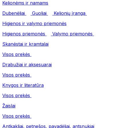
Kelionėms ir namams
Dubenėliai
Guoliai
Kelionių įranga
Higienos ir valymo priemonės
Higienos priemonės
Valymo priemonės
Skanėstai ir kramtalai
Visos prekės
Drabužiai ir aksesuarai
Visos prekės
Knygos ir literatūra
Visos prekės
Žaislai
Visos prekės
Antkakliai, petnešos, pavadėliai, antsnukiai