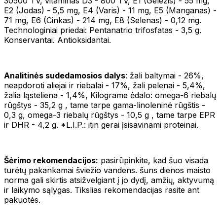
30500 TV, vitaminas D3 - 800 TV, E1 (Geležis) - 55 mg,
E2 (Jodas) - 5,5 mg, E4 (Varis) - 11 mg, E5 (Manganas) -
71 mg, E6 (Cinkas) - 214 mg, E8 (Selenas) - 0,12 mg.
Technologiniai priedai: Pentanatrio trifosfatas - 3,5 g.
Konservantai. Antioksidantai.
Analitinės sudedamosios dalys
: žali baltymai - 26%,
neapdoroti aliejai ir riebalai - 17%, žali pelenai - 5,4%,
žalia ląsteliena - 1,4%, Kilograme ėdalo: omega-6 riebalų
rūgštys - 35,2 g , tame tarpe gama-linoleninė rūgštis -
0,3 g, omega-3 riebalų rūgštys - 10,5 g , tame tarpe EPR
ir DHR - 4,2 g. *L.I.P.: itin gerai įsisavinami proteinai.
Šėrimo rekomendacijos:
pasirūpinkite, kad šuo visada
turėtų pakankamai šviežio vandens. šuns dienos maisto
norma gali skirtis atsižvelgiant į jo dydį, amžių, aktyvumą
ir laikymo sąlygas. Tikslias rekomendacijas rasite ant
pakuotės.