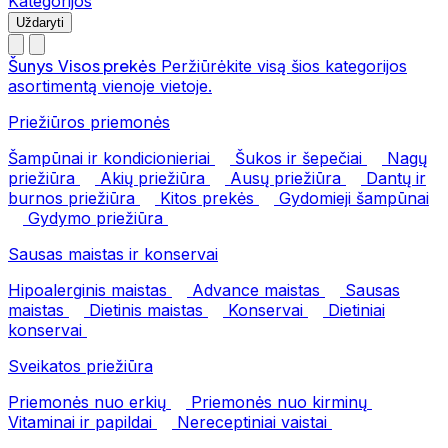
Kategorijos
Uždaryti
Šunys
Visos prekės
Peržiūrėkite visą šios kategorijos
asortimentą vienoje vietoje.
Priežiūros priemonės
Šampūnai ir kondicionieriai
Šukos ir šepečiai
Nagų
priežiūra
Akių priežiūra
Ausų priežiūra
Dantų ir
burnos priežiūra
Kitos prekės
Gydomieji šampūnai
Gydymo priežiūra
Sausas maistas ir konservai
Hipoalerginis maistas
Advance maistas
Sausas
maistas
Dietinis maistas
Konservai
Dietiniai
konservai
Sveikatos priežiūra
Priemonės nuo erkių
Priemonės nuo kirminų
Vitaminai ir papildai
Nereceptiniai vaistai