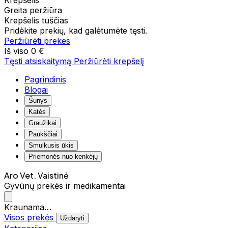
Krepšelis
Greita peržiūra
Krepšelis tuščias
Pridėkite prekių, kad galėtumėte tęsti.
Peržiūrėti prekes
Iš viso
0 €
Tęsti atsiskaitymą
Peržiūrėti krepšelį
Pagrindinis
Blogai
Šunys
Katės
Graužikai
Paukščiai
Smulkusis ūkis
Priemonės nuo kenkėjų
Aro Vet. Vaistinė
Gyvūnų prekės ir medikamentai
Kraunama…
Visos prekės
Uždaryti