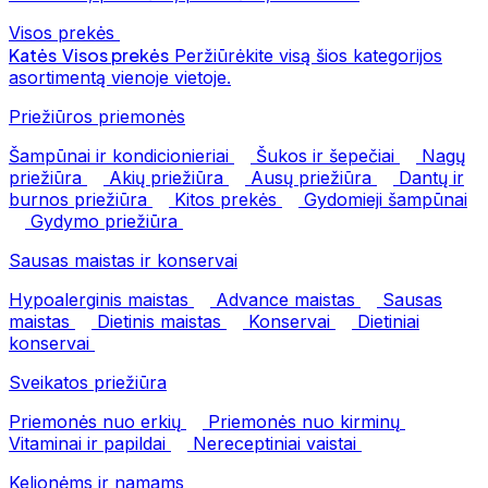
Visos prekės
Katės
Visos prekės
Peržiūrėkite visą šios kategorijos
asortimentą vienoje vietoje.
Priežiūros priemonės
Šampūnai ir kondicionieriai
Šukos ir šepečiai
Nagų
priežiūra
Akių priežiūra
Ausų priežiūra
Dantų ir
burnos priežiūra
Kitos prekės
Gydomieji šampūnai
Gydymo priežiūra
Sausas maistas ir konservai
Hypoalerginis maistas
Advance maistas
Sausas
maistas
Dietinis maistas
Konservai
Dietiniai
konservai
Sveikatos priežiūra
Priemonės nuo erkių
Priemonės nuo kirminų
Vitaminai ir papildai
Nereceptiniai vaistai
Kelionėms ir namams