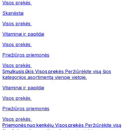
Visos prekės
Skanėstai
Visos prekės
Vitaminai ir papildai
Visos prekės
Priežiūros priemonės
Visos prekės
Smulkusis ūkis
Visos prekės
Peržiūrėkite visą šios
kategorijos asortimentą vienoje vietoje.
Vitaminai ir papildai
Visos prekės
Priežiūros priemonės
Visos prekės
Priemonės nuo kenkėjų
Visos prekės
Peržiūrėkite visą