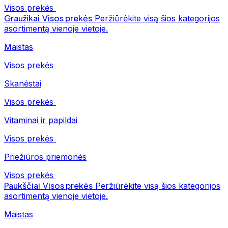
Visos prekės
Graužikai
Visos prekės
Peržiūrėkite visą šios kategorijos
asortimentą vienoje vietoje.
Maistas
Visos prekės
Skanėstai
Visos prekės
Vitaminai ir papildai
Visos prekės
Priežiūros priemonės
Visos prekės
Paukščiai
Visos prekės
Peržiūrėkite visą šios kategorijos
asortimentą vienoje vietoje.
Maistas