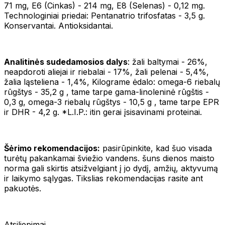
71 mg, E6 (Cinkas) - 214 mg, E8 (Selenas) - 0,12 mg.
Technologiniai priedai: Pentanatrio trifosfatas - 3,5 g.
Konservantai. Antioksidantai.
Analitinės sudedamosios dalys
: žali baltymai - 26%,
neapdoroti aliejai ir riebalai - 17%, žali pelenai - 5,4%,
žalia ląsteliena - 1,4%, Kilograme ėdalo: omega-6 riebalų
rūgštys - 35,2 g , tame tarpe gama-linoleninė rūgštis -
0,3 g, omega-3 riebalų rūgštys - 10,5 g , tame tarpe EPR
ir DHR - 4,2 g. *L.I.P.: itin gerai įsisavinami proteinai.
Šėrimo rekomendacijos:
pasirūpinkite, kad šuo visada
turėtų pakankamai šviežio vandens. šuns dienos maisto
norma gali skirtis atsižvelgiant į jo dydį, amžių, aktyvumą
ir laikymo sąlygas. Tikslias rekomendacijas rasite ant
pakuotės.
Atsiliepimai