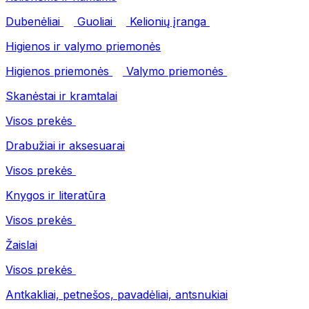
Dubenėliai
Guoliai
Kelionių įranga
Higienos ir valymo priemonės
Higienos priemonės
Valymo priemonės
Skanėstai ir kramtalai
Visos prekės
Drabužiai ir aksesuarai
Visos prekės
Knygos ir literatūra
Visos prekės
Žaislai
Visos prekės
Antkakliai, petnešos, pavadėliai, antsnukiai