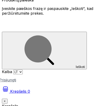
Įveskite paieškos frazę ir paspauskite „Ieškoti“, kad
peržiūrėtumėte prekes.
Ieškoti
Kalba
Prisijungti
Krepšelis
0
×