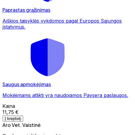
Paprastas grąžinimas
Aiškios taisyklės vykdomos pagal Europos Sąjungos
įstatymus.
Saugus apmokėjimas
Mokėjimams atlikti yra naudojamos Paysera paslaugos.
Kaina
11,75 €
Į krepšelį
Aro Vet. Vaistinė