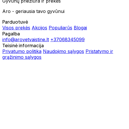
Gyvūnų priežiūra ir prekės
Aro - geriausia tavo gyvūnui
Parduotuvė
Visos prekės
Akcijos
Populiarūs
Blogai
Pagalba
info@arovetvaistine.lt
+37068345099
Teisinė informacija
Privatumo politika
Naudojimo sąlygos
Pristatymo ir
grąžinimo sąlygos