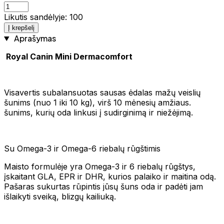
Likutis sandėlyje: 100
Į krepšelį
Aprašymas
Royal Canin Mini Dermacomfort
Visavertis subalansuotas sausas ėdalas mažų veislių
šunims (nuo 1 iki 10 kg), virš 10 mėnesių amžiaus.
šunims, kurių oda linkusi į sudirginimą ir niežėjimą.
Su Omega-3 ir Omega-6 riebalų rūgštimis
Maisto formulėje yra Omega-3 ir 6 riebalų rūgštys,
įskaitant GLA, EPR ir DHR, kurios palaiko ir maitina odą.
Pašaras sukurtas rūpintis jūsų šuns oda ir padėti jam
išlaikyti sveiką, blizgų kailiuką.