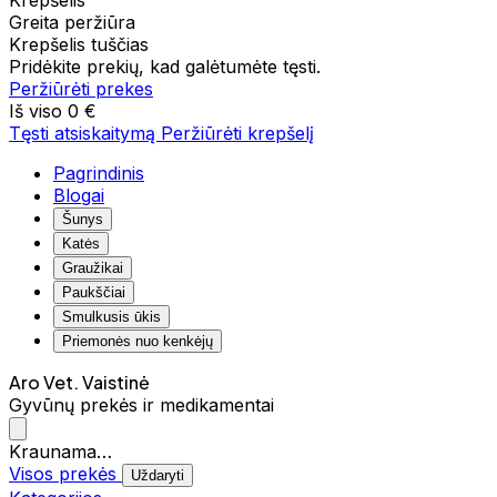
Krepšelis
Greita peržiūra
Krepšelis tuščias
Pridėkite prekių, kad galėtumėte tęsti.
Peržiūrėti prekes
Iš viso
0 €
Tęsti atsiskaitymą
Peržiūrėti krepšelį
Pagrindinis
Blogai
Šunys
Katės
Graužikai
Paukščiai
Smulkusis ūkis
Priemonės nuo kenkėjų
Aro Vet. Vaistinė
Gyvūnų prekės ir medikamentai
Kraunama…
Visos prekės
Uždaryti