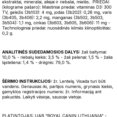
ekstraktai, mineralai, aliejai ir riebalai, mielės. PRIEDAI
(kilograme pašaro): Maistiniai priedai: vitaminas D3: 300
TV, geležis (3b103): 4 mg, jodas (3b202): 0,28 mg, varis
(3b405, 3b406): 2,2 mg, manganas (3b502, 3b503,
3b504): 1,1 mg, cinkas (3b603, 3b605, 3b606): 11 mg -
Technologiniai priedai: nuosėdinės kilmės klinoptilolitas:
0,2 g.
ANALITINĖS SUDEDAMOSIOS DALYS:
žali baltymai:
10,0 % - riebalų kiekis: 3,5 % - žali pelenai: 1,5 % - žalia
ląsteliena: 1,4 % - drėgnis: 79,0 %.
ŠĖRIMO INSTRUKCIJOS:
žr. Lentelę. Visada turi būti
vandens. Geriausias iki, partijos numeris, grynasis kiekis,
gamyklos registracijos numeris: žr. Informaciją ant
pakuotės. Laikyti vėsioje, sausoje vietoje.
PLATINTOJAS: UAB “ROYAL CANIN LITHUANIA” -