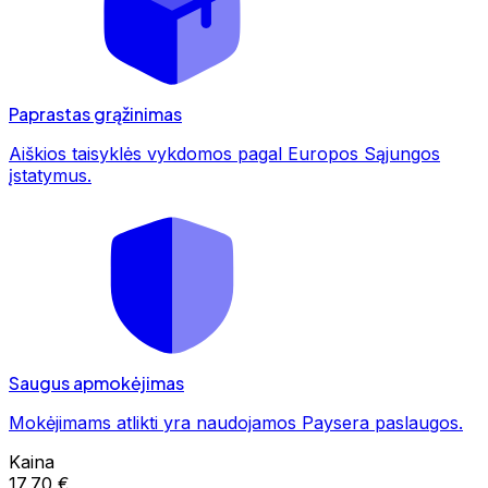
Paprastas grąžinimas
Aiškios taisyklės vykdomos pagal Europos Sąjungos
įstatymus.
Saugus apmokėjimas
Mokėjimams atlikti yra naudojamos Paysera paslaugos.
Kaina
17,70 €