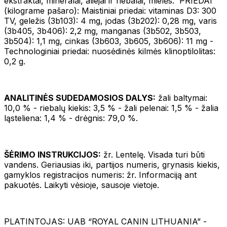
ekstraktai, mineralai, aliejai ir riebalai, mielės. PRIEDAI
(kilograme pašaro): Maistiniai priedai: vitaminas D3: 300
TV, geležis (3b103): 4 mg, jodas (3b202): 0,28 mg, varis
(3b405, 3b406): 2,2 mg, manganas (3b502, 3b503,
3b504): 1,1 mg, cinkas (3b603, 3b605, 3b606): 11 mg -
Technologiniai priedai: nuosėdinės kilmės klinoptilolitas:
0,2 g.
ANALITINĖS SUDEDAMOSIOS DALYS:
žali baltymai:
10,0 % - riebalų kiekis: 3,5 % - žali pelenai: 1,5 % - žalia
ląsteliena: 1,4 % - drėgnis: 79,0 %.
ŠĖRIMO INSTRUKCIJOS:
žr. Lentelę. Visada turi būti
vandens. Geriausias iki, partijos numeris, grynasis kiekis,
gamyklos registracijos numeris: žr. Informaciją ant
pakuotės. Laikyti vėsioje, sausoje vietoje.
PLATINTOJAS: UAB “ROYAL CANIN LITHUANIA” -