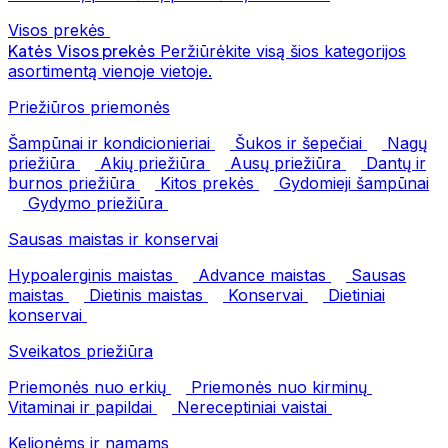
Visos prekės
Katės
Visos prekės
Peržiūrėkite visą šios kategorijos
asortimentą vienoje vietoje.
Priežiūros priemonės
Šampūnai ir kondicionieriai
Šukos ir šepečiai
Nagų
priežiūra
Akių priežiūra
Ausų priežiūra
Dantų ir
burnos priežiūra
Kitos prekės
Gydomieji šampūnai
Gydymo priežiūra
Sausas maistas ir konservai
Hypoalerginis maistas
Advance maistas
Sausas
maistas
Dietinis maistas
Konservai
Dietiniai
konservai
Sveikatos priežiūra
Priemonės nuo erkių
Priemonės nuo kirminų
Vitaminai ir papildai
Nereceptiniai vaistai
Kelionėms ir namams