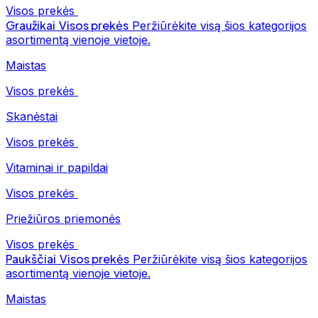
Visos prekės
Graužikai
Visos prekės
Peržiūrėkite visą šios kategorijos
asortimentą vienoje vietoje.
Maistas
Visos prekės
Skanėstai
Visos prekės
Vitaminai ir papildai
Visos prekės
Priežiūros priemonės
Visos prekės
Paukščiai
Visos prekės
Peržiūrėkite visą šios kategorijos
asortimentą vienoje vietoje.
Maistas