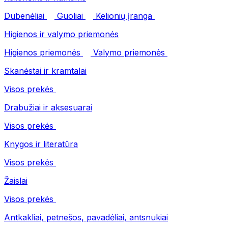
Dubenėliai
Guoliai
Kelionių įranga
Higienos ir valymo priemonės
Higienos priemonės
Valymo priemonės
Skanėstai ir kramtalai
Visos prekės
Drabužiai ir aksesuarai
Visos prekės
Knygos ir literatūra
Visos prekės
Žaislai
Visos prekės
Antkakliai, petnešos, pavadėliai, antsnukiai