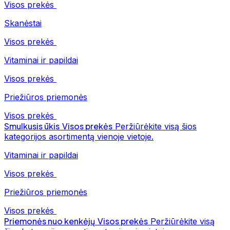
Visos prekės
Skanėstai
Visos prekės
Vitaminai ir papildai
Visos prekės
Priežiūros priemonės
Visos prekės
Smulkusis ūkis
Visos prekės
Peržiūrėkite visą šios
kategorijos asortimentą vienoje vietoje.
Vitaminai ir papildai
Visos prekės
Priežiūros priemonės
Visos prekės
Priemonės nuo kenkėjų
Visos prekės
Peržiūrėkite visą