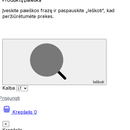
Įveskite paieškos frazę ir paspauskite „Ieškoti“, kad
peržiūrėtumėte prekes.
Ieškoti
Kalba
Prisijungti
Krepšelis
0
×