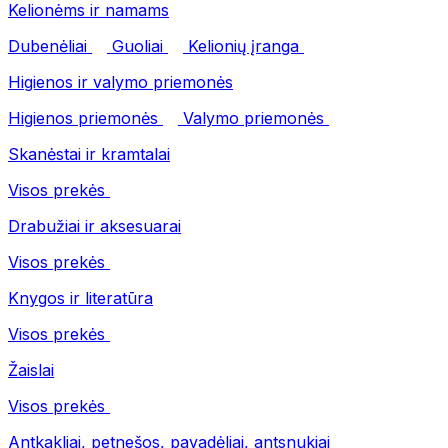
Kelionėms ir namams
Dubenėliai
Guoliai
Kelionių įranga
Higienos ir valymo priemonės
Higienos priemonės
Valymo priemonės
Skanėstai ir kramtalai
Visos prekės
Drabužiai ir aksesuarai
Visos prekės
Knygos ir literatūra
Visos prekės
Žaislai
Visos prekės
Antkakliai, petnešos, pavadėliai, antsnukiai