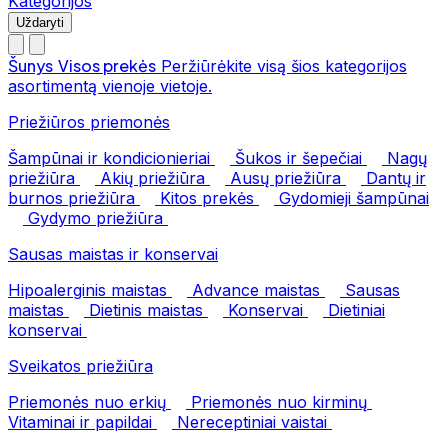
Kategorijos
Uždaryti
Šunys
Visos prekės
Peržiūrėkite visą šios kategorijos
asortimentą vienoje vietoje.
Priežiūros priemonės
Šampūnai ir kondicionieriai
Šukos ir šepečiai
Nagų
priežiūra
Akių priežiūra
Ausų priežiūra
Dantų ir
burnos priežiūra
Kitos prekės
Gydomieji šampūnai
Gydymo priežiūra
Sausas maistas ir konservai
Hipoalerginis maistas
Advance maistas
Sausas
maistas
Dietinis maistas
Konservai
Dietiniai
konservai
Sveikatos priežiūra
Priemonės nuo erkių
Priemonės nuo kirminų
Vitaminai ir papildai
Nereceptiniai vaistai