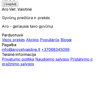
Į krepšelį
Aro Vet. Vaistinė
Gyvūnų priežiūra ir prekės
Aro - geriausia tavo gyvūnui
Parduotuvė
Visos prekės
Akcijos
Populiarūs
Blogai
Pagalba
info@arovetvaistine.lt
+37068345099
Teisinė informacija
Privatumo politika
Naudojimo sąlygos
Pristatymo ir
grąžinimo sąlygos