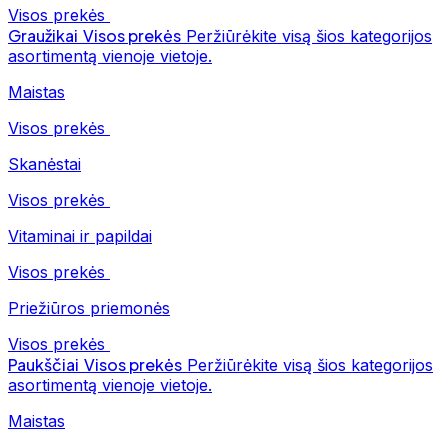
Visos prekės
Graužikai
Visos prekės
Peržiūrėkite visą šios kategorijos
asortimentą vienoje vietoje.
Maistas
Visos prekės
Skanėstai
Visos prekės
Vitaminai ir papildai
Visos prekės
Priežiūros priemonės
Visos prekės
Paukščiai
Visos prekės
Peržiūrėkite visą šios kategorijos
asortimentą vienoje vietoje.
Maistas