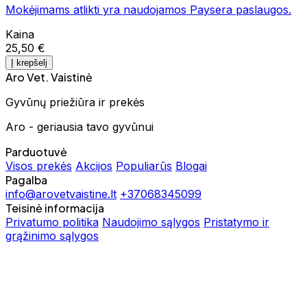
Mokėjimams atlikti yra naudojamos Paysera paslaugos.
Kaina
25,50 €
Į krepšelį
Aro Vet. Vaistinė
Gyvūnų priežiūra ir prekės
Aro - geriausia tavo gyvūnui
Parduotuvė
Visos prekės
Akcijos
Populiarūs
Blogai
Pagalba
info@arovetvaistine.lt
+37068345099
Teisinė informacija
Privatumo politika
Naudojimo sąlygos
Pristatymo ir
grąžinimo sąlygos