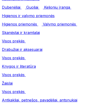
Dubenėliai
Guoliai
Kelionių įranga
Higienos ir valymo priemonės
Higienos priemonės
Valymo priemonės
Skanėstai ir kramtalai
Visos prekės
Drabužiai ir aksesuarai
Visos prekės
Knygos ir literatūra
Visos prekės
Žaislai
Visos prekės
Antkakliai, petnešos, pavadėliai, antsnukiai