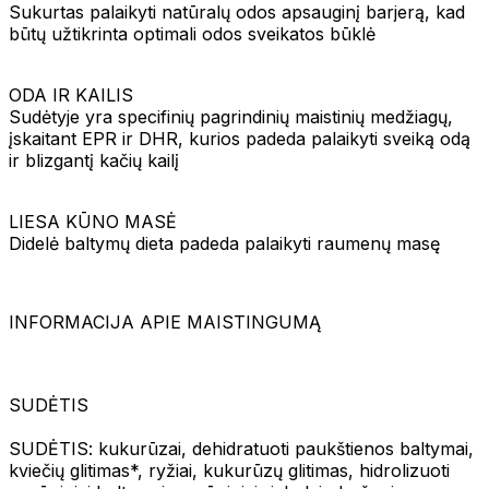
Sukurtas palaikyti natūralų odos apsauginį barjerą, kad
būtų užtikrinta optimali odos sveikatos būklė
ODA IR KAILIS
Sudėtyje yra specifinių pagrindinių maistinių medžiagų,
įskaitant EPR ir DHR, kurios padeda palaikyti sveiką odą
ir blizgantį kačių kailį
LIESA KŪNO MASĖ
Didelė baltymų dieta padeda palaikyti raumenų masę
INFORMACIJA APIE MAISTINGUMĄ
SUDĖTIS
SUDĖTIS: kukurūzai, dehidratuoti paukštienos baltymai,
kviečių glitimas*, ryžiai, kukurūzų glitimas, hidrolizuoti