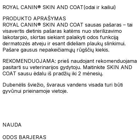
ROYAL CANIN® SKIN AND COAT(odai ir kailiui)
PRODUKTO APRAŠYMAS
ROYAL CANIN® SKIN AND COAT sausas pašaras – tai
visavertis dietinis pašaras katėms nuo sterilizavimo
laikotarpio, skirtas siekiant palaikyti odos funkciją
dermatozės atveju ir esant dideliam plaukų slinkimui.
Pašare gausus nepakeičiamųjų rūgščių kiekis.
REKOMENDUOJAMA: prieš naudojant rekomenduojama
pasitarti su veterinarijos gydytoju. Maitinkite SKIN AND
COAT sausu ėdalu iš pradžių iki 2 mėnesių.
Dubenėlis šviežio, švaraus vandens visada turi būti
gyvūnui prieinamoje vietoje.
NAUDA
ODOS BARJERAS