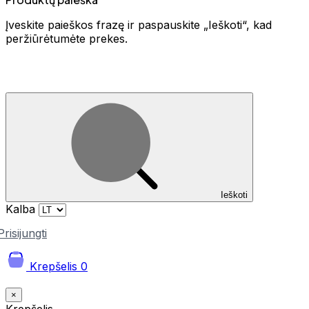
Įveskite paieškos frazę ir paspauskite „Ieškoti“, kad
peržiūrėtumėte prekes.
Ieškoti
Kalba
Prisijungti
Krepšelis
0
×