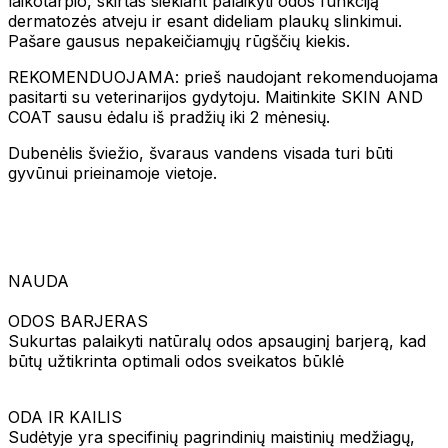
laikotarpio, skirtas siekiant palaikyti odos funkciją
dermatozės atveju ir esant dideliam plaukų slinkimui.
Pašare gausus nepakeičiamųjų rūgščių kiekis.
REKOMENDUOJAMA: prieš naudojant rekomenduojama
pasitarti su veterinarijos gydytoju. Maitinkite SKIN AND
COAT sausu ėdalu iš pradžių iki 2 mėnesių.
Dubenėlis šviežio, švaraus vandens visada turi būti
gyvūnui prieinamoje vietoje.
NAUDA
ODOS BARJERAS
Sukurtas palaikyti natūralų odos apsauginį barjerą, kad
būtų užtikrinta optimali odos sveikatos būklė
ODA IR KAILIS
Sudėtyje yra specifinių pagrindinių maistinių medžiagų,