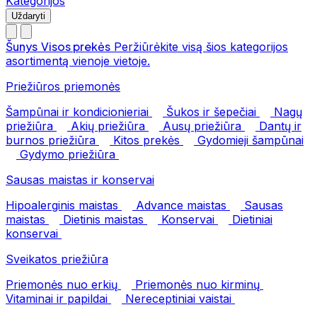
Kategorijos
Uždaryti
Šunys
Visos prekės
Peržiūrėkite visą šios kategorijos
asortimentą vienoje vietoje.
Priežiūros priemonės
Šampūnai ir kondicionieriai
Šukos ir šepečiai
Nagų
priežiūra
Akių priežiūra
Ausų priežiūra
Dantų ir
burnos priežiūra
Kitos prekės
Gydomieji šampūnai
Gydymo priežiūra
Sausas maistas ir konservai
Hipoalerginis maistas
Advance maistas
Sausas
maistas
Dietinis maistas
Konservai
Dietiniai
konservai
Sveikatos priežiūra
Priemonės nuo erkių
Priemonės nuo kirminų
Vitaminai ir papildai
Nereceptiniai vaistai