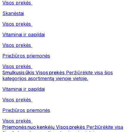
Visos prekės
Skanėstai
Visos prekės
Vitaminai ir papildai
Visos prekės
Priežiūros priemonės
Visos prekės
Smulkusis ūkis
Visos prekės
Peržiūrėkite visą šios
kategorijos asortimentą vienoje vietoje.
Vitaminai ir papildai
Visos prekės
Priežiūros priemonės
Visos prekės
Priemonės nuo kenkėjų
Visos prekės
Peržiūrėkite visą