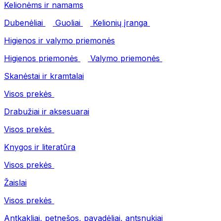
Kelionėms ir namams
Dubenėliai
Guoliai
Kelionių įranga
Higienos ir valymo priemonės
Higienos priemonės
Valymo priemonės
Skanėstai ir kramtalai
Visos prekės
Drabužiai ir aksesuarai
Visos prekės
Knygos ir literatūra
Visos prekės
Žaislai
Visos prekės
Antkakliai, petnešos, pavadėliai, antsnukiai