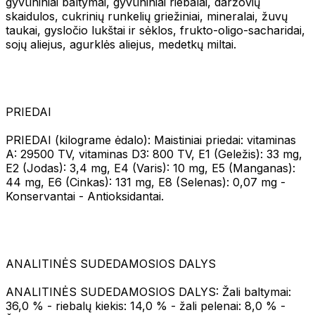
gyvūniniai baltymai, gyvūniniai riebalai, daržovių
skaidulos, cukrinių runkelių griežiniai, mineralai, žuvų
taukai, gysločio lukštai ir sėklos, frukto-oligo-sacharidai,
sojų aliejus, agurklės aliejus, medetkų miltai.
PRIEDAI
PRIEDAI (kilograme ėdalo): Maistiniai priedai: vitaminas
A: 29500 TV, vitaminas D3: 800 TV, E1 (Geležis): 33 mg,
E2 (Jodas): 3,4 mg, E4 (Varis): 10 mg, E5 (Manganas):
44 mg, E6 (Cinkas): 131 mg, E8 (Selenas): 0,07 mg -
Konservantai - Antioksidantai.
ANALITINĖS SUDEDAMOSIOS DALYS
ANALITINĖS SUDEDAMOSIOS DALYS: Žali baltymai:
36,0 % - riebalų kiekis: 14,0 % - žali pelenai: 8,0 % -