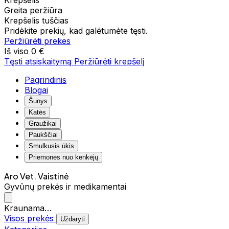
Krepšelis
Greita peržiūra
Krepšelis tuščias
Pridėkite prekių, kad galėtumėte tęsti.
Peržiūrėti prekes
Iš viso
0 €
Tęsti atsiskaitymą
Peržiūrėti krepšelį
Pagrindinis
Blogai
Šunys
Katės
Graužikai
Paukščiai
Smulkusis ūkis
Priemonės nuo kenkėjų
Aro Vet. Vaistinė
Gyvūnų prekės ir medikamentai
Kraunama…
Visos prekės
Uždaryti