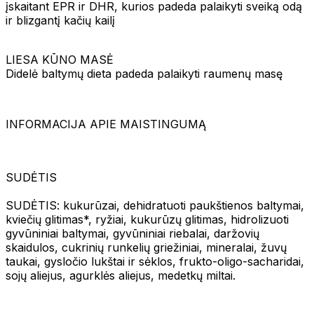
įskaitant EPR ir DHR, kurios padeda palaikyti sveiką odą
ir blizgantį kačių kailį
LIESA KŪNO MASĖ
Didelė baltymų dieta padeda palaikyti raumenų masę
INFORMACIJA APIE MAISTINGUMĄ
SUDĖTIS
SUDĖTIS: kukurūzai, dehidratuoti paukštienos baltymai,
kviečių glitimas*, ryžiai, kukurūzų glitimas, hidrolizuoti
gyvūniniai baltymai, gyvūniniai riebalai, daržovių
skaidulos, cukrinių runkelių griežiniai, mineralai, žuvų
taukai, gysločio lukštai ir sėklos, frukto-oligo-sacharidai,
sojų aliejus, agurklės aliejus, medetkų miltai.