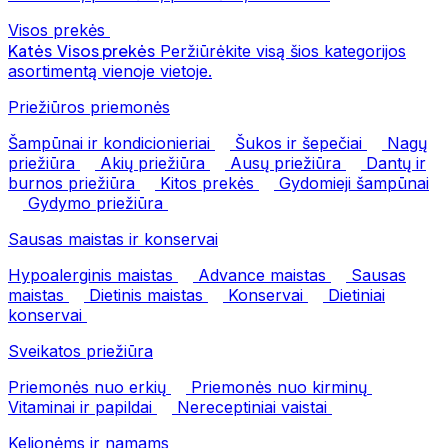
Visos prekės
Katės
Visos prekės
Peržiūrėkite visą šios kategorijos
asortimentą vienoje vietoje.
Priežiūros priemonės
Šampūnai ir kondicionieriai
Šukos ir šepečiai
Nagų
priežiūra
Akių priežiūra
Ausų priežiūra
Dantų ir
burnos priežiūra
Kitos prekės
Gydomieji šampūnai
Gydymo priežiūra
Sausas maistas ir konservai
Hypoalerginis maistas
Advance maistas
Sausas
maistas
Dietinis maistas
Konservai
Dietiniai
konservai
Sveikatos priežiūra
Priemonės nuo erkių
Priemonės nuo kirminų
Vitaminai ir papildai
Nereceptiniai vaistai
Kelionėms ir namams