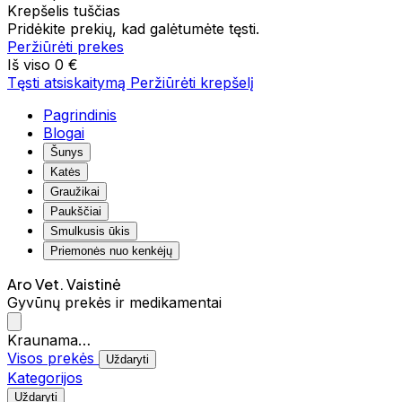
Krepšelis tuščias
Pridėkite prekių, kad galėtumėte tęsti.
Peržiūrėti prekes
Iš viso
0 €
Tęsti atsiskaitymą
Peržiūrėti krepšelį
Pagrindinis
Blogai
Šunys
Katės
Graužikai
Paukščiai
Smulkusis ūkis
Priemonės nuo kenkėjų
Aro Vet. Vaistinė
Gyvūnų prekės ir medikamentai
Kraunama…
Visos prekės
Uždaryti
Kategorijos
Uždaryti