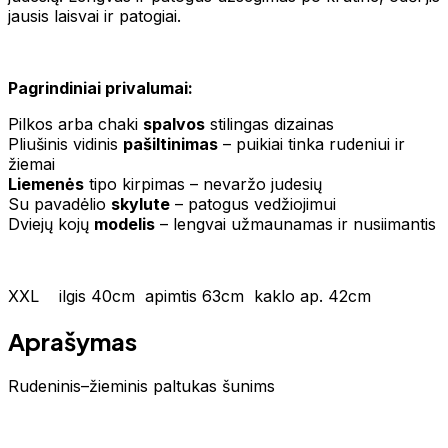
jausis laisvai ir patogiai.
Pagrindiniai privalumai:
Pilkos arba chaki
spalvos
stilingas dizainas
Pliušinis vidinis
pašiltinimas
– puikiai tinka rudeniui ir
žiemai
Liemenės
tipo kirpimas – nevaržo judesių
Su pavadėlio
skylute
– patogus vedžiojimui
Dviejų kojų
modelis
– lengvai užmaunamas ir nusiimantis
XXL ilgis 40cm apimtis 63cm kaklo ap. 42cm
Aprašymas
Rudeninis–žieminis paltukas šunims