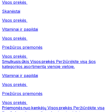
Visos prekės
Skanėstai
Visos prekės
Vitaminai ir papildai
Visos prekės
Priežiūros priemonės
Visos prekės
Smulkusis ūkis
Visos prekės
Peržiūrėkite visą šios
kategorijos asortimentą vienoje vietoje.
Vitaminai ir papildai
Visos prekės
Priežiūros priemonės
Visos prekės
Priemonės nuo kenkėjų
Visos prekės
Peržiūrėkite visą