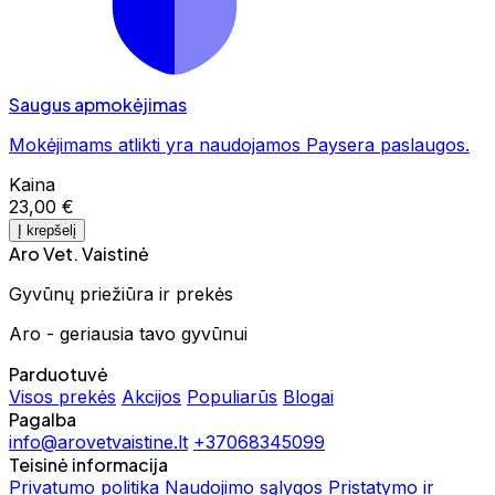
Saugus apmokėjimas
Mokėjimams atlikti yra naudojamos Paysera paslaugos.
Kaina
23,00 €
Į krepšelį
Aro Vet. Vaistinė
Gyvūnų priežiūra ir prekės
Aro - geriausia tavo gyvūnui
Parduotuvė
Visos prekės
Akcijos
Populiarūs
Blogai
Pagalba
info@arovetvaistine.lt
+37068345099
Teisinė informacija
Privatumo politika
Naudojimo sąlygos
Pristatymo ir