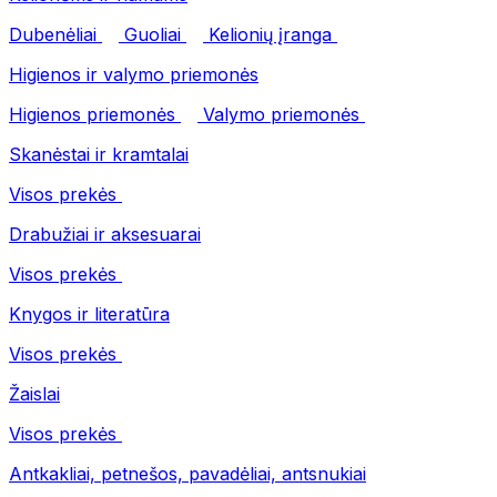
Dubenėliai
Guoliai
Kelionių įranga
Higienos ir valymo priemonės
Higienos priemonės
Valymo priemonės
Skanėstai ir kramtalai
Visos prekės
Drabužiai ir aksesuarai
Visos prekės
Knygos ir literatūra
Visos prekės
Žaislai
Visos prekės
Antkakliai, petnešos, pavadėliai, antsnukiai