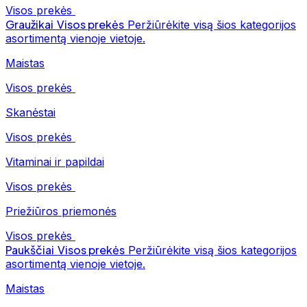
Visos prekės
Graužikai
Visos prekės
Peržiūrėkite visą šios kategorijos
asortimentą vienoje vietoje.
Maistas
Visos prekės
Skanėstai
Visos prekės
Vitaminai ir papildai
Visos prekės
Priežiūros priemonės
Visos prekės
Paukščiai
Visos prekės
Peržiūrėkite visą šios kategorijos
asortimentą vienoje vietoje.
Maistas