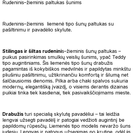
Rudeninis–žieminis paltukas šunims
Rudeninis–žieminis liemenė tipo šunų paltukas su
pašiltinimu ir pavadėlio skylute.
Stilingas ir šiltas rudenini
s–žieminis šunų paltukas –
puikus pasirinkimas smulkių veislių šunims, ypač Teddy
tipo augintiniams. Šis liemenės tipo šunų drabužis
pagamintas iš kokybiškos medvilnės ir papildytas minkštu
pliušiniu pašiltinimu, užtikrinančiu komfortą ir šilumą net
šalčiausiomis dienomis. Pilka arba chaki spalvos sukuria
modernų, elegantišką įvaizdį, o visiems derantis dizainas
puikiai tinka tiek kasdienai, tiek pasivaikščiojimams mieste.
Drabužis
turi specialią skylutę pavadėliui – tai leidžia
lengvai užsegti pavadėlį ir patogiai vedžioti augintinį be
papildomų rūpesčių. Liemenės tipo modelis nevaržo šuns
judesių. Lengvas ir patogus užsegimas po krutine, odėl jis