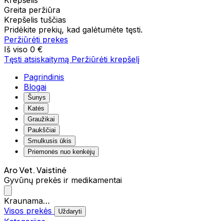
Krepšelis
Greita peržiūra
Krepšelis tuščias
Pridėkite prekių, kad galėtumėte tęsti.
Peržiūrėti prekes
Iš viso
0 €
Tęsti atsiskaitymą
Peržiūrėti krepšelį
Pagrindinis
Blogai
Šunys
Katės
Graužikai
Paukščiai
Smulkusis ūkis
Priemonės nuo kenkėjų
Aro Vet. Vaistinė
Gyvūnų prekės ir medikamentai
Kraunama…
Visos prekės
Uždaryti