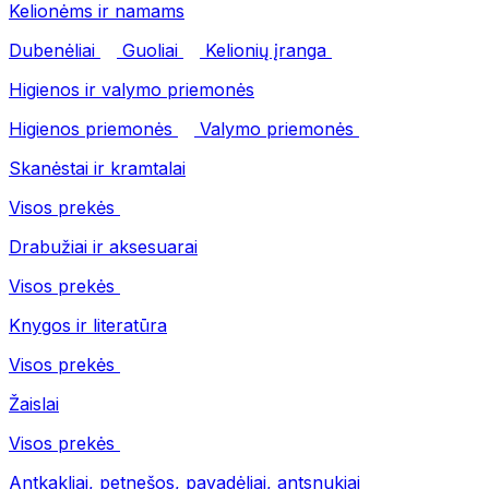
Kelionėms ir namams
Dubenėliai
Guoliai
Kelionių įranga
Higienos ir valymo priemonės
Higienos priemonės
Valymo priemonės
Skanėstai ir kramtalai
Visos prekės
Drabužiai ir aksesuarai
Visos prekės
Knygos ir literatūra
Visos prekės
Žaislai
Visos prekės
Antkakliai, petnešos, pavadėliai, antsnukiai