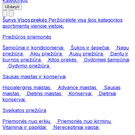
Kategorijos
Uždaryti
Šunys
Visos prekės
Peržiūrėkite visą šios kategorijos
asortimentą vienoje vietoje.
Priežiūros priemonės
Šampūnai ir kondicionieriai
Šukos ir šepečiai
Nagų
priežiūra
Akių priežiūra
Ausų priežiūra
Dantų ir
burnos priežiūra
Kitos prekės
Gydomieji šampūnai
Gydymo priežiūra
Sausas maistas ir konservai
Hipoalerginis maistas
Advance maistas
Sausas
maistas
Dietinis maistas
Konservai
Dietiniai
konservai
Sveikatos priežiūra
Priemonės nuo erkių
Priemonės nuo kirminų
Vitaminai ir papildai
Nereceptiniai vaistai