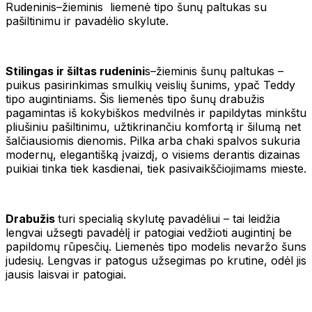
Rudeninis–žieminis liemenė tipo šunų paltukas su
pašiltinimu ir pavadėlio skylute.
Stilingas ir šiltas rudenini
s–žieminis šunų paltukas –
puikus pasirinkimas smulkių veislių šunims, ypač Teddy
tipo augintiniams. Šis liemenės tipo šunų drabužis
pagamintas iš kokybiškos medvilnės ir papildytas minkštu
pliušiniu pašiltinimu, užtikrinančiu komfortą ir šilumą net
šalčiausiomis dienomis. Pilka arba chaki spalvos sukuria
modernų, elegantišką įvaizdį, o visiems derantis dizainas
puikiai tinka tiek kasdienai, tiek pasivaikščiojimams mieste.
Drabužis
turi specialią skylutę pavadėliui – tai leidžia
lengvai užsegti pavadėlį ir patogiai vedžioti augintinį be
papildomų rūpesčių. Liemenės tipo modelis nevaržo šuns
judesių. Lengvas ir patogus užsegimas po krutine, odėl jis
jausis laisvai ir patogiai.