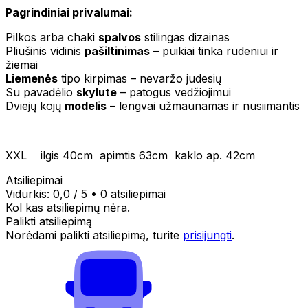
Pagrindiniai privalumai:
Pilkos arba chaki
spalvos
stilingas dizainas
Pliušinis vidinis
pašiltinimas
– puikiai tinka rudeniui ir
žiemai
Liemenės
tipo kirpimas – nevaržo judesių
Su pavadėlio
skylute
– patogus vedžiojimui
Dviejų kojų
modelis
– lengvai užmaunamas ir nusiimantis
XXL ilgis 40cm apimtis 63cm kaklo ap. 42cm
Atsiliepimai
Vidurkis:
0,0
/ 5
•
0 atsiliepimai
Kol kas atsiliepimų nėra.
Palikti atsiliepimą
Norėdami palikti atsiliepimą, turite
prisijungti
.