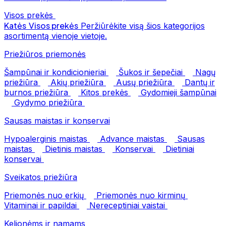
Visos prekės
Katės
Visos prekės
Peržiūrėkite visą šios kategorijos
asortimentą vienoje vietoje.
Priežiūros priemonės
Šampūnai ir kondicionieriai
Šukos ir šepečiai
Nagų
priežiūra
Akių priežiūra
Ausų priežiūra
Dantų ir
burnos priežiūra
Kitos prekės
Gydomieji šampūnai
Gydymo priežiūra
Sausas maistas ir konservai
Hypoalerginis maistas
Advance maistas
Sausas
maistas
Dietinis maistas
Konservai
Dietiniai
konservai
Sveikatos priežiūra
Priemonės nuo erkių
Priemonės nuo kirminų
Vitaminai ir papildai
Nereceptiniai vaistai
Kelionėms ir namams