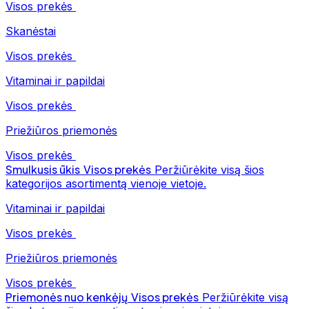
Visos prekės
Skanėstai
Visos prekės
Vitaminai ir papildai
Visos prekės
Priežiūros priemonės
Visos prekės
Smulkusis ūkis
Visos prekės
Peržiūrėkite visą šios
kategorijos asortimentą vienoje vietoje.
Vitaminai ir papildai
Visos prekės
Priežiūros priemonės
Visos prekės
Priemonės nuo kenkėjų
Visos prekės
Peržiūrėkite visą