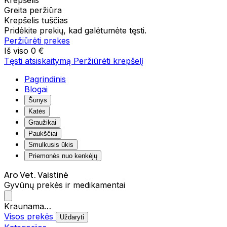
Krepšelis
Greita peržiūra
Krepšelis tuščias
Pridėkite prekių, kad galėtumėte tęsti.
Peržiūrėti prekes
Iš viso
0 €
Tęsti atsiskaitymą
Peržiūrėti krepšelį
Pagrindinis
Blogai
Šunys
Katės
Graužikai
Paukščiai
Smulkusis ūkis
Priemonės nuo kenkėjų
Aro Vet. Vaistinė
Gyvūnų prekės ir medikamentai
Kraunama…
Visos prekės
Uždaryti