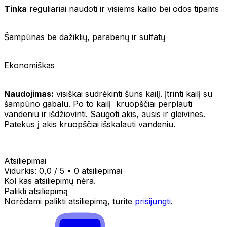
Tinka
reguliariai naudoti ir visiems kailio bei odos tipams
Šampūnas be dažiklių, parabenų ir sulfatų
Ekonomiškas
Naudojimas:
visiškai sudrėkinti šuns kailį. Įtrinti kailį su
šampūno gabalu. Po to kailį kruopščiai perplauti
vandeniu ir išdžiovinti. Saugoti akis, ausis ir gleivines.
Patekus į akis kruopščiai išskalauti vandeniu.
Atsiliepimai
Vidurkis:
0,0
/ 5
•
0 atsiliepimai
Kol kas atsiliepimų nėra.
Palikti atsiliepimą
Norėdami palikti atsiliepimą, turite
prisijungti
.