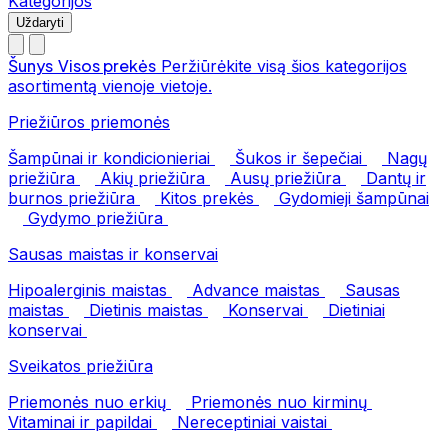
Kategorijos
Uždaryti
Šunys
Visos prekės
Peržiūrėkite visą šios kategorijos
asortimentą vienoje vietoje.
Priežiūros priemonės
Šampūnai ir kondicionieriai
Šukos ir šepečiai
Nagų
priežiūra
Akių priežiūra
Ausų priežiūra
Dantų ir
burnos priežiūra
Kitos prekės
Gydomieji šampūnai
Gydymo priežiūra
Sausas maistas ir konservai
Hipoalerginis maistas
Advance maistas
Sausas
maistas
Dietinis maistas
Konservai
Dietiniai
konservai
Sveikatos priežiūra
Priemonės nuo erkių
Priemonės nuo kirminų
Vitaminai ir papildai
Nereceptiniai vaistai