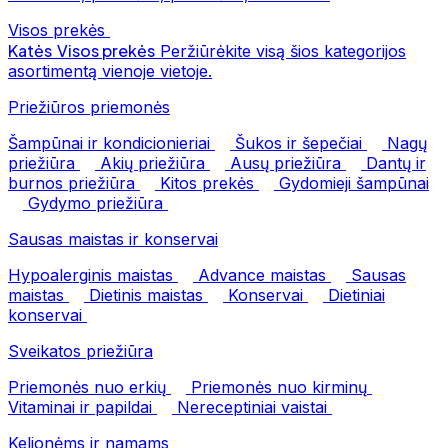
Visos prekės
Katės
Visos prekės
Peržiūrėkite visą šios kategorijos
asortimentą vienoje vietoje.
Priežiūros priemonės
Šampūnai ir kondicionieriai
Šukos ir šepečiai
Nagų
priežiūra
Akių priežiūra
Ausų priežiūra
Dantų ir
burnos priežiūra
Kitos prekės
Gydomieji šampūnai
Gydymo priežiūra
Sausas maistas ir konservai
Hypoalerginis maistas
Advance maistas
Sausas
maistas
Dietinis maistas
Konservai
Dietiniai
konservai
Sveikatos priežiūra
Priemonės nuo erkių
Priemonės nuo kirminų
Vitaminai ir papildai
Nereceptiniai vaistai
Kelionėms ir namams