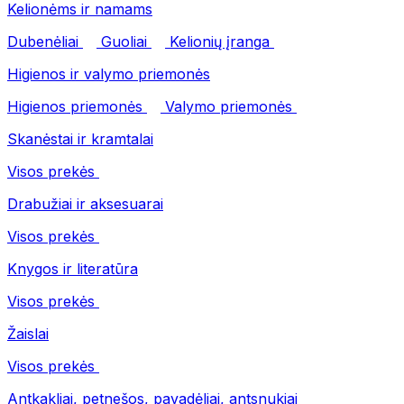
Kelionėms ir namams
Dubenėliai
Guoliai
Kelionių įranga
Higienos ir valymo priemonės
Higienos priemonės
Valymo priemonės
Skanėstai ir kramtalai
Visos prekės
Drabužiai ir aksesuarai
Visos prekės
Knygos ir literatūra
Visos prekės
Žaislai
Visos prekės
Antkakliai, petnešos, pavadėliai, antsnukiai