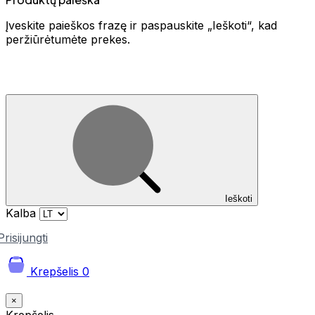
Įveskite paieškos frazę ir paspauskite „Ieškoti“, kad
peržiūrėtumėte prekes.
Ieškoti
Kalba
Prisijungti
Krepšelis
0
×