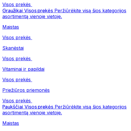
Visos prekės
Graužikai
Visos prekės
Peržiūrėkite visą šios kategorijos
asortimentą vienoje vietoje.
Maistas
Visos prekės
Skanėstai
Visos prekės
Vitaminai ir papildai
Visos prekės
Priežiūros priemonės
Visos prekės
Paukščiai
Visos prekės
Peržiūrėkite visą šios kategorijos
asortimentą vienoje vietoje.
Maistas