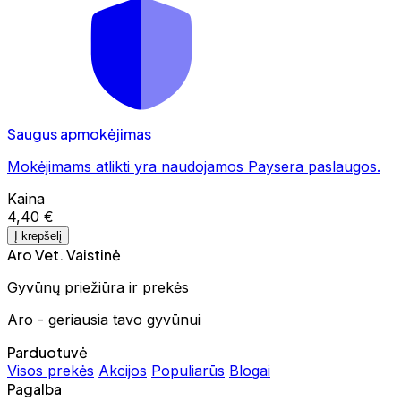
Saugus apmokėjimas
Mokėjimams atlikti yra naudojamos Paysera paslaugos.
Kaina
4,40 €
Į krepšelį
Aro Vet. Vaistinė
Gyvūnų priežiūra ir prekės
Aro - geriausia tavo gyvūnui
Parduotuvė
Visos prekės
Akcijos
Populiarūs
Blogai
Pagalba