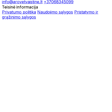
info@arovetvaistine.lt
+37068345099
Teisinė informacija
Privatumo politika
Naudojimo sąlygos
Pristatymo ir
grąžinimo sąlygos