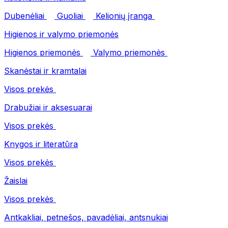
Dubenėliai
Guoliai
Kelionių įranga
Higienos ir valymo priemonės
Higienos priemonės
Valymo priemonės
Skanėstai ir kramtalai
Visos prekės
Drabužiai ir aksesuarai
Visos prekės
Knygos ir literatūra
Visos prekės
Žaislai
Visos prekės
Antkakliai, petnešos, pavadėliai, antsnukiai