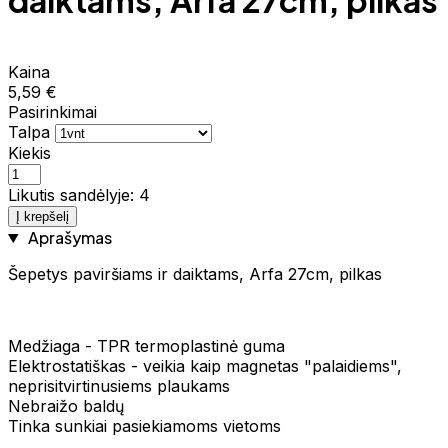
daiktams, Arfa 27cm, pilkas
Kaina
5,59 €
Pasirinkimai
Talpa
Kiekis
Likutis sandėlyje: 4
Į krepšelį
Aprašymas
Šepetys paviršiams ir daiktams, Arfa 27cm, pilkas
Medžiaga - TPR termoplastinė guma
Elektrostatiškas - veikia kaip magnetas "palaidiems",
neprisitvirtinusiems plaukams
Nebraižo baldų
Tinka sunkiai pasiekiamoms vietoms