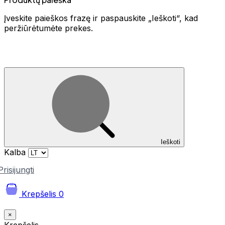
Įveskite paieškos frazę ir paspauskite „Ieškoti“, kad
peržiūrėtumėte prekes.
Ieškoti
Kalba
Prisijungti
Krepšelis
0
×