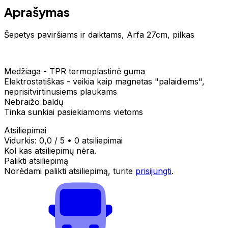
Aprašymas
Šepetys paviršiams ir daiktams, Arfa 27cm, pilkas
Medžiaga - TPR termoplastinė guma
Elektrostatiškas - veikia kaip magnetas "palaidiems",
neprisitvirtinusiems plaukams
Nebraižo baldų
Tinka sunkiai pasiekiamoms vietoms
Atsiliepimai
Vidurkis:
0,0
/ 5
•
0 atsiliepimai
Kol kas atsiliepimų nėra.
Palikti atsiliepimą
Norėdami palikti atsiliepimą, turite
prisijungti
.