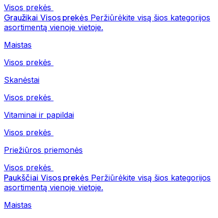
Visos prekės
Graužikai
Visos prekės
Peržiūrėkite visą šios kategorijos
asortimentą vienoje vietoje.
Maistas
Visos prekės
Skanėstai
Visos prekės
Vitaminai ir papildai
Visos prekės
Priežiūros priemonės
Visos prekės
Paukščiai
Visos prekės
Peržiūrėkite visą šios kategorijos
asortimentą vienoje vietoje.
Maistas