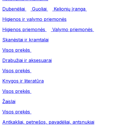
Dubenėliai
Guoliai
Kelionių įranga
Higienos ir valymo priemonės
Higienos priemonės
Valymo priemonės
Skanėstai ir kramtalai
Visos prekės
Drabužiai ir aksesuarai
Visos prekės
Knygos ir literatūra
Visos prekės
Žaislai
Visos prekės
Antkakliai, petnešos, pavadėliai, antsnukiai