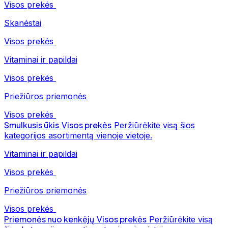
Visos prekės
Skanėstai
Visos prekės
Vitaminai ir papildai
Visos prekės
Priežiūros priemonės
Visos prekės
Smulkusis ūkis
Visos prekės
Peržiūrėkite visą šios
kategorijos asortimentą vienoje vietoje.
Vitaminai ir papildai
Visos prekės
Priežiūros priemonės
Visos prekės
Priemonės nuo kenkėjų
Visos prekės
Peržiūrėkite visą