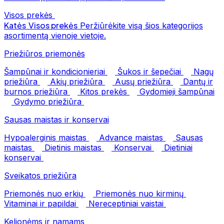
Visos prekės
Katės
Visos prekės
Peržiūrėkite visą šios kategorijos
asortimentą vienoje vietoje.
Priežiūros priemonės
Šampūnai ir kondicionieriai
Šukos ir šepečiai
Nagų
priežiūra
Akių priežiūra
Ausų priežiūra
Dantų ir
burnos priežiūra
Kitos prekės
Gydomieji šampūnai
Gydymo priežiūra
Sausas maistas ir konservai
Hypoalerginis maistas
Advance maistas
Sausas
maistas
Dietinis maistas
Konservai
Dietiniai
konservai
Sveikatos priežiūra
Priemonės nuo erkių
Priemonės nuo kirminų
Vitaminai ir papildai
Nereceptiniai vaistai
Kelionėms ir namams