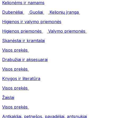
Kelionėms ir namams
Dubenėliai
Guoliai
Kelionių įranga
Higienos ir valymo priemonės
Higienos priemonės
Valymo priemonės
Skanėstai ir kramtalai
Visos prekės
Drabužiai ir aksesuarai
Visos prekės
Knygos ir literatūra
Visos prekės
Žaislai
Visos prekės
Antkakliai, petnešos, pavadėliai, antsnukiai