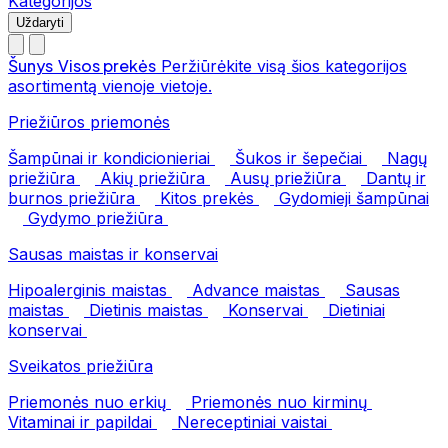
Kategorijos
Uždaryti
Šunys
Visos prekės
Peržiūrėkite visą šios kategorijos
asortimentą vienoje vietoje.
Priežiūros priemonės
Šampūnai ir kondicionieriai
Šukos ir šepečiai
Nagų
priežiūra
Akių priežiūra
Ausų priežiūra
Dantų ir
burnos priežiūra
Kitos prekės
Gydomieji šampūnai
Gydymo priežiūra
Sausas maistas ir konservai
Hipoalerginis maistas
Advance maistas
Sausas
maistas
Dietinis maistas
Konservai
Dietiniai
konservai
Sveikatos priežiūra
Priemonės nuo erkių
Priemonės nuo kirminų
Vitaminai ir papildai
Nereceptiniai vaistai