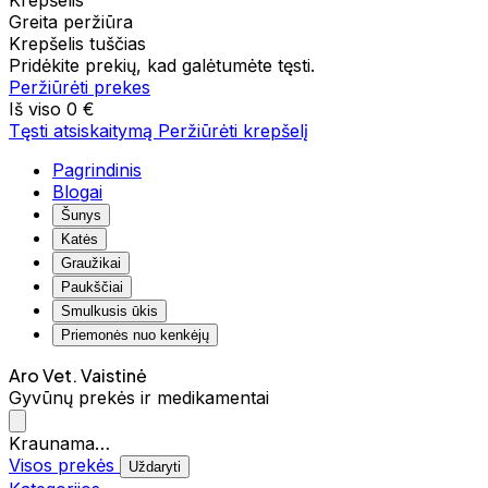
Krepšelis
Greita peržiūra
Krepšelis tuščias
Pridėkite prekių, kad galėtumėte tęsti.
Peržiūrėti prekes
Iš viso
0 €
Tęsti atsiskaitymą
Peržiūrėti krepšelį
Pagrindinis
Blogai
Šunys
Katės
Graužikai
Paukščiai
Smulkusis ūkis
Priemonės nuo kenkėjų
Aro Vet. Vaistinė
Gyvūnų prekės ir medikamentai
Kraunama…
Visos prekės
Uždaryti