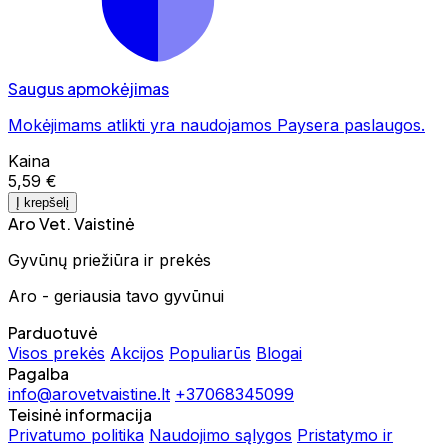
Saugus apmokėjimas
Mokėjimams atlikti yra naudojamos Paysera paslaugos.
Kaina
5,59 €
Į krepšelį
Aro Vet. Vaistinė
Gyvūnų priežiūra ir prekės
Aro - geriausia tavo gyvūnui
Parduotuvė
Visos prekės
Akcijos
Populiarūs
Blogai
Pagalba
info@arovetvaistine.lt
+37068345099
Teisinė informacija
Privatumo politika
Naudojimo sąlygos
Pristatymo ir