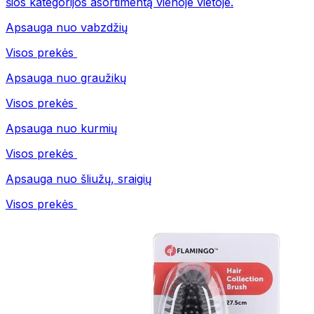
šios kategorijos asortimentą vienoje vietoje.
Apsauga nuo vabzdžių
Visos prekės
Apsauga nuo graužikų
Visos prekės
Apsauga nuo kurmių
Visos prekės
Apsauga nuo šliužų, sraigių
Visos prekės