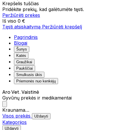
Krepšelis tuščias
Pridėkite prekių, kad galėtumėte tęsti.
Peržiūrėti prekes
Iš viso
0 €
Tęsti atsiskaitymą
Peržiūrėti krepšelį
Pagrindinis
Blogai
Šunys
Katės
Graužikai
Paukščiai
Smulkusis ūkis
Priemonės nuo kenkėjų
Aro Vet. Vaistinė
Gyvūnų prekės ir medikamentai
Kraunama…
Visos prekės
Uždaryti
Kategorijos
Uždaryti