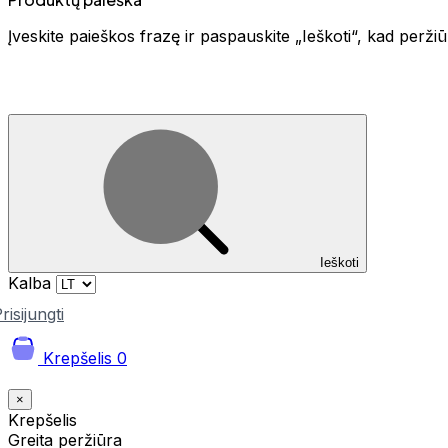
Įveskite paieškos frazę ir paspauskite „Ieškoti“, kad perž
Ieškoti
Kalba
risijungti
Krepšelis
0
×
Krepšelis
Greita peržiūra