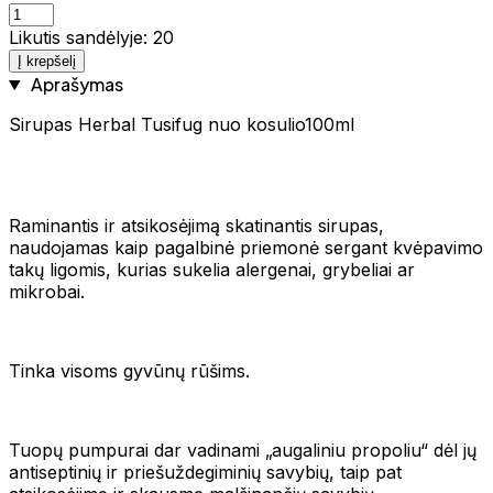
Likutis sandėlyje: 20
Į krepšelį
Aprašymas
Sirupas Herbal Tusifug nuo kosulio100ml
Raminantis ir atsikosėjimą skatinantis sirupas,
naudojamas kaip pagalbinė priemonė sergant kvėpavimo
takų ligomis, kurias sukelia alergenai, grybeliai ar
mikrobai.
Tinka visoms gyvūnų rūšims.
Tuopų pumpurai dar vadinami „augaliniu propoliu“ dėl jų
antiseptinių ir priešuždegiminių savybių, taip pat