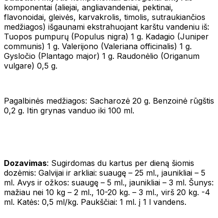
komponentai (aliejai, angliavandeniai, pektinai,
flavonoidai, gleivės, karvakrolis, timolis, sutraukiančios
medžiagos) išgaunami ekstrahuojant karštu vandeniu iš:
Tuopos pumpurų (Populus nigra) 1 g. Kadagio (Juniper
communis) 1 g. Valerijono (Valeriana officinalis) 1 g.
Gysločio (Plantago major) 1 g. Raudonėlio (Origanum
vulgare) 0,5 g.
Pagalbinės medžiagos: Sacharozė 20 g. Benzoinė rūgštis
0,2 g. Itin grynas vanduo iki 100 ml.
Dozavimas
: Sugirdomas du kartus per dieną šiomis
dozėmis: Galvijai ir arkliai: suaugę – 25 ml., jaunikliai – 5
ml. Avys ir ožkos: suaugę – 5 ml., jaunikliai – 3 ml. Šunys:
mažiau nei 10 kg – 2 ml., 10-20 kg. – 3 ml., virš 20 kg. -4
ml. Katės: 0,5 ml/kg. Paukščiai: 1 ml. į 1 l vandens.