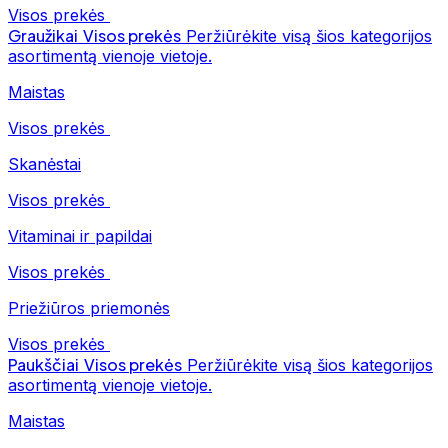
Visos prekės
Graužikai
Visos prekės
Peržiūrėkite visą šios kategorijos
asortimentą vienoje vietoje.
Maistas
Visos prekės
Skanėstai
Visos prekės
Vitaminai ir papildai
Visos prekės
Priežiūros priemonės
Visos prekės
Paukščiai
Visos prekės
Peržiūrėkite visą šios kategorijos
asortimentą vienoje vietoje.
Maistas