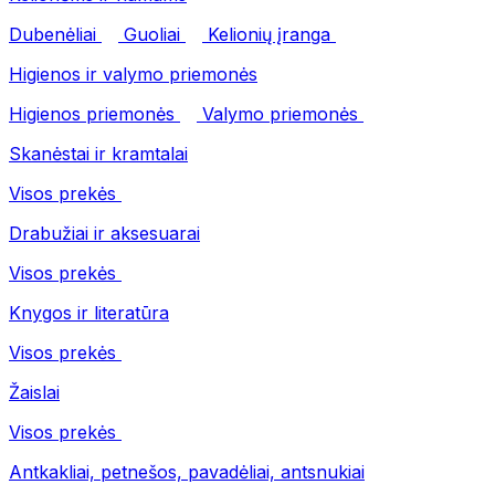
Dubenėliai
Guoliai
Kelionių įranga
Higienos ir valymo priemonės
Higienos priemonės
Valymo priemonės
Skanėstai ir kramtalai
Visos prekės
Drabužiai ir aksesuarai
Visos prekės
Knygos ir literatūra
Visos prekės
Žaislai
Visos prekės
Antkakliai, petnešos, pavadėliai, antsnukiai