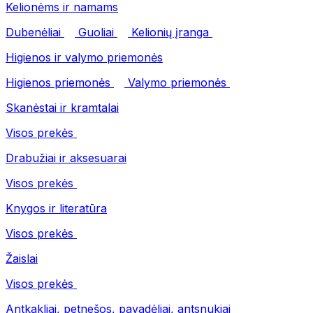
Kelionėms ir namams
Dubenėliai
Guoliai
Kelionių įranga
Higienos ir valymo priemonės
Higienos priemonės
Valymo priemonės
Skanėstai ir kramtalai
Visos prekės
Drabužiai ir aksesuarai
Visos prekės
Knygos ir literatūra
Visos prekės
Žaislai
Visos prekės
Antkakliai, petnešos, pavadėliai, antsnukiai