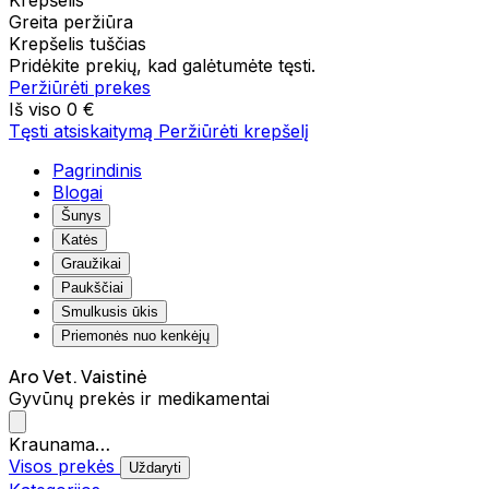
Krepšelis
Greita peržiūra
Krepšelis tuščias
Pridėkite prekių, kad galėtumėte tęsti.
Peržiūrėti prekes
Iš viso
0 €
Tęsti atsiskaitymą
Peržiūrėti krepšelį
Pagrindinis
Blogai
Šunys
Katės
Graužikai
Paukščiai
Smulkusis ūkis
Priemonės nuo kenkėjų
Aro Vet. Vaistinė
Gyvūnų prekės ir medikamentai
Kraunama…
Visos prekės
Uždaryti