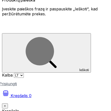
Įveskite paieškos frazę ir paspauskite „Ieškoti“, kad
peržiūrėtumėte prekes.
Ieškoti
Kalba
Prisijungti
Krepšelis
0
×