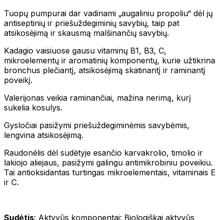
Tuopų pumpurai dar vadinami „augaliniu propoliu“ dėl jų
antiseptinių ir priešuždegiminių savybių, taip pat
atsikosėjimą ir skausmą malšinančių savybių.
Kadagio vaisiuose gausu vitaminų B1, B3, C,
mikroelementų ir aromatinių komponentų, kurie užtikrina
bronchus plečiantį, atsikosėjimą skatinantį ir raminantį
poveikį.
Valerijonas veikia raminančiai, mažina nerimą, kurį
sukelia kosulys.
Gysločiai pasižymi priešuždegiminėmis savybėmis,
lengvina atsikosėjimą.
Raudonėlis dėl sudėtyje esančio karvakrolio, timolio ir
lakiojo aliejaus, pasižymi galingu antimikrobiniu poveikiu.
Tai antioksidantas turtingas mikroelementais, vitaminais E
ir C.
Sudėtis
: Aktyvūs komponentai: Biologiškai aktyvūs