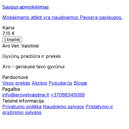
Saugus apmokėjimas
Mokėjimams atlikti yra naudojamos Paysera paslaugos.
Kaina
7,15 €
Į krepšelį
Aro Vet. Vaistinė
Gyvūnų priežiūra ir prekės
Aro - geriausia tavo gyvūnui
Parduotuvė
Visos prekės
Akcijos
Populiarūs
Blogai
Pagalba
info@arovetvaistine.lt
+37068345099
Teisinė informacija
Privatumo politika
Naudojimo sąlygos
Pristatymo ir
grąžinimo sąlygos