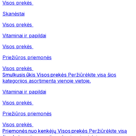
Visos prekės
Skanėstai
Visos prekės
Vitaminai ir papildai
Visos prekės
Priežiūros priemonės
Visos prekės
Smulkusis ūkis
Visos prekės
Peržiūrėkite visą šios
kategorijos asortimentą vienoje vietoje.
Vitaminai ir papildai
Visos prekės
Priežiūros priemonės
Visos prekės
Priemonės nuo kenkėjų
Visos prekės
Peržiūrėkite visą