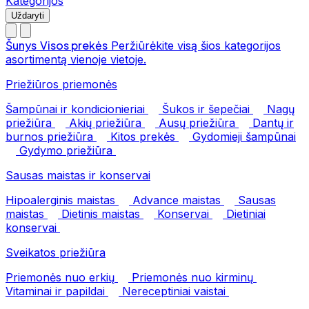
Kategorijos
Uždaryti
Šunys
Visos prekės
Peržiūrėkite visą šios kategorijos
asortimentą vienoje vietoje.
Priežiūros priemonės
Šampūnai ir kondicionieriai
Šukos ir šepečiai
Nagų
priežiūra
Akių priežiūra
Ausų priežiūra
Dantų ir
burnos priežiūra
Kitos prekės
Gydomieji šampūnai
Gydymo priežiūra
Sausas maistas ir konservai
Hipoalerginis maistas
Advance maistas
Sausas
maistas
Dietinis maistas
Konservai
Dietiniai
konservai
Sveikatos priežiūra
Priemonės nuo erkių
Priemonės nuo kirminų
Vitaminai ir papildai
Nereceptiniai vaistai