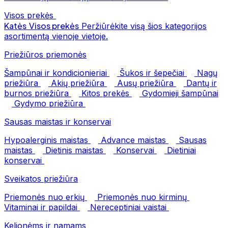
Visos prekės
Katės
Visos prekės
Peržiūrėkite visą šios kategorijos
asortimentą vienoje vietoje.
Priežiūros priemonės
Šampūnai ir kondicionieriai
Šukos ir šepečiai
Nagų
priežiūra
Akių priežiūra
Ausų priežiūra
Dantų ir
burnos priežiūra
Kitos prekės
Gydomieji šampūnai
Gydymo priežiūra
Sausas maistas ir konservai
Hypoalerginis maistas
Advance maistas
Sausas
maistas
Dietinis maistas
Konservai
Dietiniai
konservai
Sveikatos priežiūra
Priemonės nuo erkių
Priemonės nuo kirminų
Vitaminai ir papildai
Nereceptiniai vaistai
Kelionėms ir namams