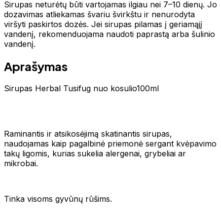
Sirupas neturėtų būti vartojamas ilgiau nei 7–10 dienų. Jo
dozavimas atliekamas švariu švirkštu ir nenurodyta
viršyti paskirtos dozės. Jei sirupas pilamas į geriamąjį
vandenį, rekomenduojama naudoti paprastą arba šulinio
vandenį.
Aprašymas
Sirupas Herbal Tusifug nuo kosulio100ml
Raminantis ir atsikosėjimą skatinantis sirupas,
naudojamas kaip pagalbinė priemonė sergant kvėpavimo
takų ligomis, kurias sukelia alergenai, grybeliai ar
mikrobai.
Tinka visoms gyvūnų rūšims.