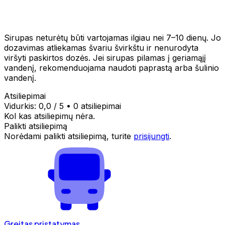
Sirupas neturėtų būti vartojamas ilgiau nei 7–10 dienų. Jo
dozavimas atliekamas švariu švirkštu ir nenurodyta
viršyti paskirtos dozės. Jei sirupas pilamas į geriamąjį
vandenį, rekomenduojama naudoti paprastą arba šulinio
vandenį.
Atsiliepimai
Vidurkis:
0,0
/ 5
•
0 atsiliepimai
Kol kas atsiliepimų nėra.
Palikti atsiliepimą
Norėdami palikti atsiliepimą, turite
prisijungti
.
Greitas pristatymas