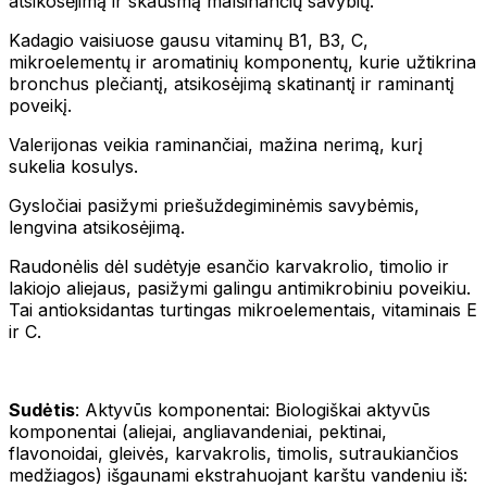
atsikosėjimą ir skausmą malšinančių savybių.
Kadagio vaisiuose gausu vitaminų B1, B3, C,
mikroelementų ir aromatinių komponentų, kurie užtikrina
bronchus plečiantį, atsikosėjimą skatinantį ir raminantį
poveikį.
Valerijonas veikia raminančiai, mažina nerimą, kurį
sukelia kosulys.
Gysločiai pasižymi priešuždegiminėmis savybėmis,
lengvina atsikosėjimą.
Raudonėlis dėl sudėtyje esančio karvakrolio, timolio ir
lakiojo aliejaus, pasižymi galingu antimikrobiniu poveikiu.
Tai antioksidantas turtingas mikroelementais, vitaminais E
ir C.
Sudėtis
: Aktyvūs komponentai: Biologiškai aktyvūs
komponentai (aliejai, angliavandeniai, pektinai,
flavonoidai, gleivės, karvakrolis, timolis, sutraukiančios
medžiagos) išgaunami ekstrahuojant karštu vandeniu iš: