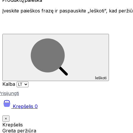
Įveskite paieškos frazę ir paspauskite „Ieškoti“, kad perž
Ieškoti
Kalba
risijungti
Krepšelis
0
×
Krepšelis
Greita peržiūra