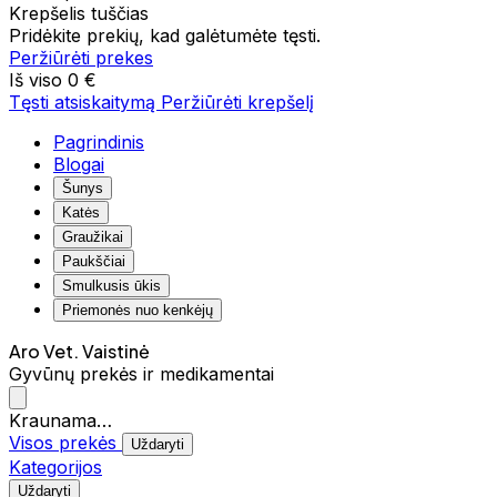
Krepšelis tuščias
Pridėkite prekių, kad galėtumėte tęsti.
Peržiūrėti prekes
Iš viso
0 €
Tęsti atsiskaitymą
Peržiūrėti krepšelį
Pagrindinis
Blogai
Šunys
Katės
Graužikai
Paukščiai
Smulkusis ūkis
Priemonės nuo kenkėjų
Aro Vet. Vaistinė
Gyvūnų prekės ir medikamentai
Kraunama…
Visos prekės
Uždaryti
Kategorijos
Uždaryti