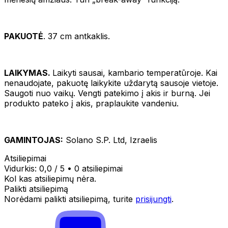
PAKUOTĖ
. 37 cm antkaklis.
LAIKYMAS.
Laikyti sausai, kambario temperatūroje. Kai
nenaudojate, pakuotę laikykite uždarytą sausoje vietoje.
Saugoti nuo vaikų. Vengti patekimo į akis ir burną. Jei
produkto pateko į akis, praplaukite vandeniu.
GAMINTOJAS:
Solano S.P. Ltd, Izraelis
Atsiliepimai
Vidurkis:
0,0
/ 5
•
0 atsiliepimai
Kol kas atsiliepimų nėra.
Palikti atsiliepimą
Norėdami palikti atsiliepimą, turite
prisijungti
.