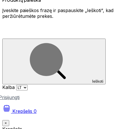
Įveskite paieškos frazę ir paspauskite „Ieškoti“, kad
peržiūrėtumėte prekes.
Ieškoti
Kalba
Prisijungti
Krepšelis
0
×