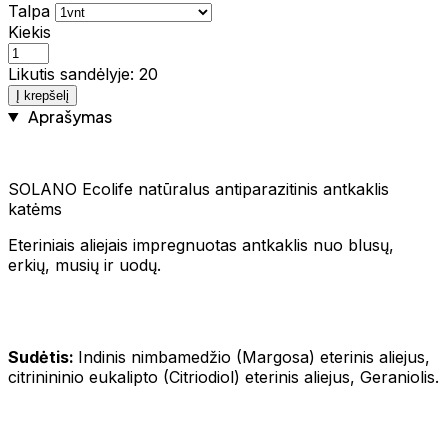
Talpa
Kiekis
Likutis sandėlyje: 20
Į krepšelį
Aprašymas
SOLANO Ecolife natūralus antiparazitinis antkaklis
katėms
Eteriniais aliejais impregnuotas antkaklis nuo blusų,
erkių, musių ir uodų.
Sudėtis:
Indinis nimbamedžio (Margosa) eterinis aliejus,
citrinininio eukalipto (Citriodiol) eterinis aliejus, Geraniolis.