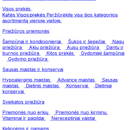
Visos prekės
Katės
Visos prekės
Peržiūrėkite visą šios kategorijos
asortimentą vienoje vietoje.
Priežiūros priemonės
Šampūnai ir kondicionieriai
Šukos ir šepečiai
Nagų
priežiūra
Akių priežiūra
Ausų priežiūra
Dantų ir
burnos priežiūra
Kitos prekės
Gydomieji šampūnai
Gydymo priežiūra
Sausas maistas ir konservai
Hypoalerginis maistas
Advance maistas
Sausas
maistas
Dietinis maistas
Konservai
Dietiniai
konservai
Sveikatos priežiūra
Priemonės nuo erkių
Priemonės nuo kirminų
Vitaminai ir papildai
Nereceptiniai vaistai
Kelionėms ir namams