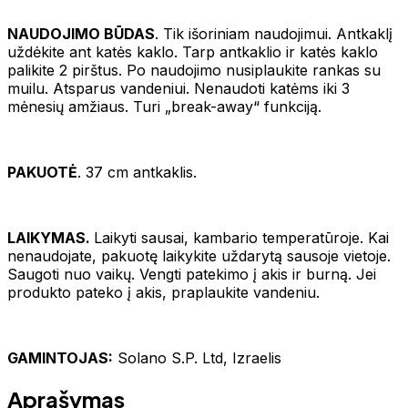
NAUDOJIMO BŪDAS
. Tik išoriniam naudojimui. Antkaklį
uždėkite ant katės kaklo. Tarp antkaklio ir katės kaklo
palikite 2 pirštus. Po naudojimo nusiplaukite rankas su
muilu. Atsparus vandeniui. Nenaudoti katėms iki 3
mėnesių amžiaus. Turi „break-away“ funkciją.
PAKUOTĖ
. 37 cm antkaklis.
LAIKYMAS.
Laikyti sausai, kambario temperatūroje. Kai
nenaudojate, pakuotę laikykite uždarytą sausoje vietoje.
Saugoti nuo vaikų. Vengti patekimo į akis ir burną. Jei
produkto pateko į akis, praplaukite vandeniu.
GAMINTOJAS:
Solano S.P. Ltd, Izraelis
Aprašymas