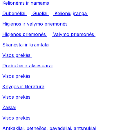
Kelionėms ir namams
Dubenėliai
Guoliai
Kelionių įranga
Higienos ir valymo priemonės
Higienos priemonės
Valymo priemonės
Skanėstai ir kramtalai
Visos prekės
Drabužiai ir aksesuarai
Visos prekės
Knygos ir literatūra
Visos prekės
Žaislai
Visos prekės
Antkakliai, petnešos, pavadėliai, antsnukiai