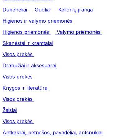
Dubenėliai
Guoliai
Kelionių įranga
Higienos ir valymo priemonės
Higienos priemonės
Valymo priemonės
Skanėstai ir kramtalai
Visos prekės
Drabužiai ir aksesuarai
Visos prekės
Knygos ir literatūra
Visos prekės
Žaislai
Visos prekės
Antkakliai, petnešos, pavadėliai, antsnukiai