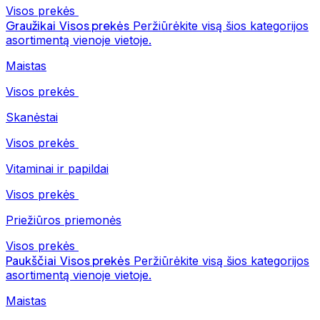
Visos prekės
Graužikai
Visos prekės
Peržiūrėkite visą šios kategorijos
asortimentą vienoje vietoje.
Maistas
Visos prekės
Skanėstai
Visos prekės
Vitaminai ir papildai
Visos prekės
Priežiūros priemonės
Visos prekės
Paukščiai
Visos prekės
Peržiūrėkite visą šios kategorijos
asortimentą vienoje vietoje.
Maistas