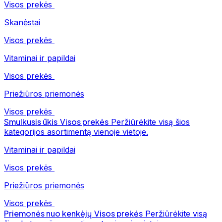
Visos prekės
Skanėstai
Visos prekės
Vitaminai ir papildai
Visos prekės
Priežiūros priemonės
Visos prekės
Smulkusis ūkis
Visos prekės
Peržiūrėkite visą šios
kategorijos asortimentą vienoje vietoje.
Vitaminai ir papildai
Visos prekės
Priežiūros priemonės
Visos prekės
Priemonės nuo kenkėjų
Visos prekės
Peržiūrėkite visą