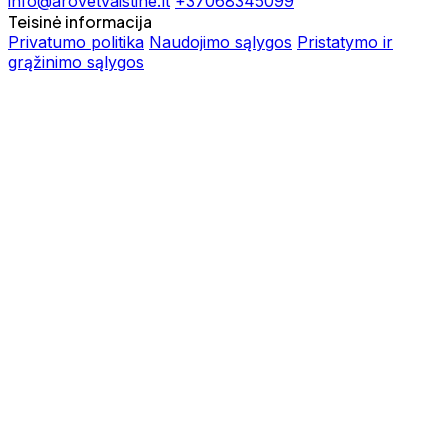
info@arovetvaistine.lt
+37068345099
Teisinė informacija
Privatumo politika
Naudojimo sąlygos
Pristatymo ir
grąžinimo sąlygos