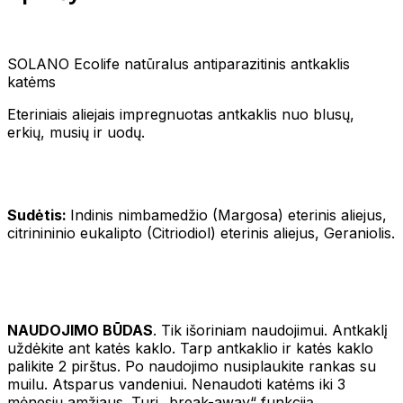
SOLANO Ecolife natūralus antiparazitinis antkaklis
katėms
Eteriniais aliejais impregnuotas antkaklis nuo blusų,
erkių, musių ir uodų.
Sudėtis:
Indinis nimbamedžio (Margosa) eterinis aliejus,
citrinininio eukalipto (Citriodiol) eterinis aliejus, Geraniolis.
NAUDOJIMO BŪDAS
. Tik išoriniam naudojimui. Antkaklį
uždėkite ant katės kaklo. Tarp antkaklio ir katės kaklo
palikite 2 pirštus. Po naudojimo nusiplaukite rankas su
muilu. Atsparus vandeniui. Nenaudoti katėms iki 3
mėnesių amžiaus. Turi „break-away“ funkciją.