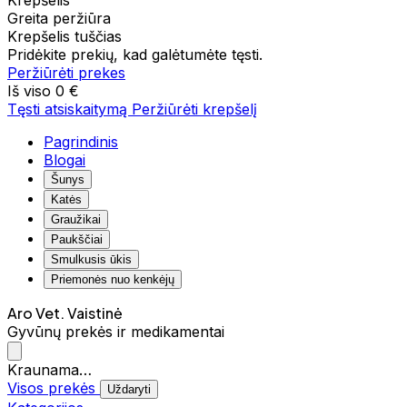
Krepšelis
Greita peržiūra
Krepšelis tuščias
Pridėkite prekių, kad galėtumėte tęsti.
Peržiūrėti prekes
Iš viso
0 €
Tęsti atsiskaitymą
Peržiūrėti krepšelį
Pagrindinis
Blogai
Šunys
Katės
Graužikai
Paukščiai
Smulkusis ūkis
Priemonės nuo kenkėjų
Aro Vet. Vaistinė
Gyvūnų prekės ir medikamentai
Kraunama…
Visos prekės
Uždaryti