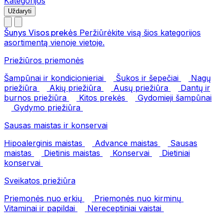
Kategorijos
Uždaryti
Šunys
Visos prekės
Peržiūrėkite visą šios kategorijos
asortimentą vienoje vietoje.
Priežiūros priemonės
Šampūnai ir kondicionieriai
Šukos ir šepečiai
Nagų
priežiūra
Akių priežiūra
Ausų priežiūra
Dantų ir
burnos priežiūra
Kitos prekės
Gydomieji šampūnai
Gydymo priežiūra
Sausas maistas ir konservai
Hipoalerginis maistas
Advance maistas
Sausas
maistas
Dietinis maistas
Konservai
Dietiniai
konservai
Sveikatos priežiūra
Priemonės nuo erkių
Priemonės nuo kirminų
Vitaminai ir papildai
Nereceptiniai vaistai