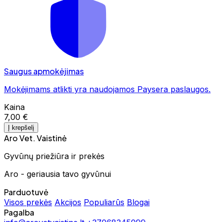
Saugus apmokėjimas
Mokėjimams atlikti yra naudojamos Paysera paslaugos.
Kaina
7,00 €
Į krepšelį
Aro Vet. Vaistinė
Gyvūnų priežiūra ir prekės
Aro - geriausia tavo gyvūnui
Parduotuvė
Visos prekės
Akcijos
Populiarūs
Blogai
Pagalba