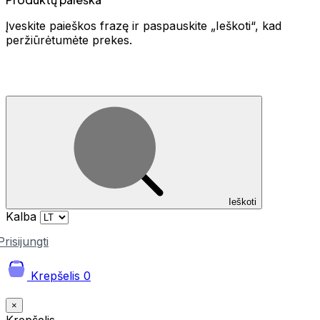
Įveskite paieškos frazę ir paspauskite „Ieškoti“, kad
peržiūrėtumėte prekes.
Ieškoti
Kalba
Prisijungti
Krepšelis
0
×