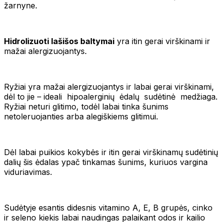
žarnyne.
Hidrolizuoti lašišos baltymai
yra itin gerai virškinami ir
mažai alergizuojantys.
Ryžiai yra mažai alergizuojantys ir labai gerai virškinami,
dėl to jie – ideali hipoalerginių ėdalų sudėtinė medžiaga.
Ryžiai neturi glitimo, todėl labai tinka šunims
netoleruojanties arba alegiškiems glitimui.
Dėl labai puikios kokybės ir itin gerai virškinamų sudėtinių
dalių šis ėdalas ypač tinkamas šunims, kuriuos vargina
viduriavimas.
Sudėtyje esantis didesnis vitamino A, E, B grupės, cinko
ir seleno kiekis labai naudingas palaikant odos ir kailio