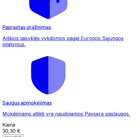
Paprastas grąžinimas
Aiškios taisyklės vykdomos pagal Europos Sąjungos
įstatymus.
Saugus apmokėjimas
Mokėjimams atlikti yra naudojamos Paysera paslaugos.
Kaina
30,30 €