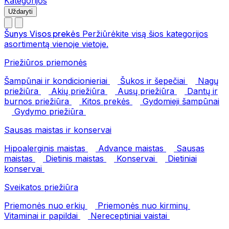
Kategorijos
Uždaryti
Šunys
Visos prekės
Peržiūrėkite visą šios kategorijos
asortimentą vienoje vietoje.
Priežiūros priemonės
Šampūnai ir kondicionieriai
Šukos ir šepečiai
Nagų
priežiūra
Akių priežiūra
Ausų priežiūra
Dantų ir
burnos priežiūra
Kitos prekės
Gydomieji šampūnai
Gydymo priežiūra
Sausas maistas ir konservai
Hipoalerginis maistas
Advance maistas
Sausas
maistas
Dietinis maistas
Konservai
Dietiniai
konservai
Sveikatos priežiūra
Priemonės nuo erkių
Priemonės nuo kirminų
Vitaminai ir papildai
Nereceptiniai vaistai