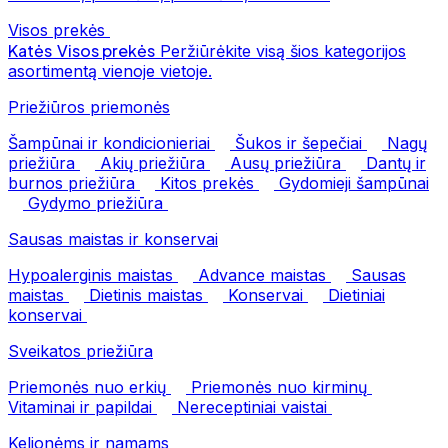
Visos prekės
Katės
Visos prekės
Peržiūrėkite visą šios kategorijos
asortimentą vienoje vietoje.
Priežiūros priemonės
Šampūnai ir kondicionieriai
Šukos ir šepečiai
Nagų
priežiūra
Akių priežiūra
Ausų priežiūra
Dantų ir
burnos priežiūra
Kitos prekės
Gydomieji šampūnai
Gydymo priežiūra
Sausas maistas ir konservai
Hypoalerginis maistas
Advance maistas
Sausas
maistas
Dietinis maistas
Konservai
Dietiniai
konservai
Sveikatos priežiūra
Priemonės nuo erkių
Priemonės nuo kirminų
Vitaminai ir papildai
Nereceptiniai vaistai
Kelionėms ir namams