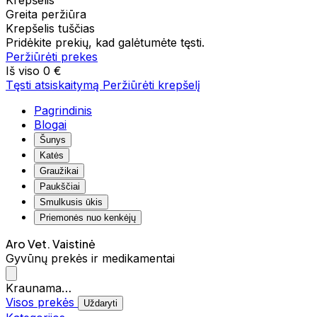
Krepšelis
Greita peržiūra
Krepšelis tuščias
Pridėkite prekių, kad galėtumėte tęsti.
Peržiūrėti prekes
Iš viso
0 €
Tęsti atsiskaitymą
Peržiūrėti krepšelį
Pagrindinis
Blogai
Šunys
Katės
Graužikai
Paukščiai
Smulkusis ūkis
Priemonės nuo kenkėjų
Aro Vet. Vaistinė
Gyvūnų prekės ir medikamentai
Kraunama…
Visos prekės
Uždaryti