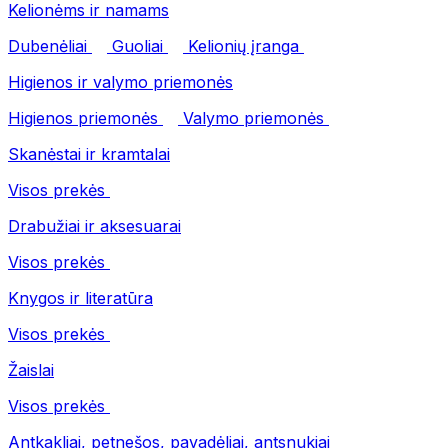
Kelionėms ir namams
Dubenėliai
Guoliai
Kelionių įranga
Higienos ir valymo priemonės
Higienos priemonės
Valymo priemonės
Skanėstai ir kramtalai
Visos prekės
Drabužiai ir aksesuarai
Visos prekės
Knygos ir literatūra
Visos prekės
Žaislai
Visos prekės
Antkakliai, petnešos, pavadėliai, antsnukiai