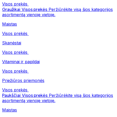
Visos prekės
Graužikai
Visos prekės
Peržiūrėkite visą šios kategorijos
asortimentą vienoje vietoje.
Maistas
Visos prekės
Skanėstai
Visos prekės
Vitaminai ir papildai
Visos prekės
Priežiūros priemonės
Visos prekės
Paukščiai
Visos prekės
Peržiūrėkite visą šios kategorijos
asortimentą vienoje vietoje.
Maistas