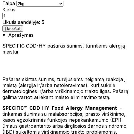
Talpa
Kiekis
Likutis sandėlyje: 5
Į krepšelį
Aprašymas
SPECIFIC CDD-HY pašaras šunims, turintiems alergiją
maistui
Pašaras skirtas šunims, turėjusiems neigiamą reakcija į
maistą (alergija ir/arba netoleravimas), kuri sukėlė
dermatologines ir/arba virškinamojo trakto ligas. Pašarą
galima vartoti atliekant maisto eliminavimo testą.
SPECIFIC™ CDD-HY Food Allergy Management
–
tinkamas šunims su malabsorbcijos, prasto virškinimo,
kasos egzokrininės funkcijos nepakankamumo (EPI),
ūmaus gastroenterito arba dirgliosios žarnos sindromo
(IBD) sukeltomis virškinamojo trakto problemomis,