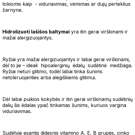
tokiomis kaip - viduriavimas, vėmimas ar dujų perteklius
žarnyne.
Hidrolizuoti lašišos baltymai
yra itin gerai virškinami ir
mažai alergizuojantys.
Ryžiai yra mažai alergizuojantys ir labai gerai virškinami,
dėl to jie – ideali hipoalerginių ėdalų sudėtinė medžiaga.
Ryžiai neturi glitimo, todėl labai tinka šunims
netoleruojanties arba alegiškiems glitimui.
Dėl labai puikios kokybės ir itin gerai virškinamų sudėtinių
dalių šis ėdalas ypač tinkamas šunims, kuriuos vargina
viduriavimas.
Sudėtyje esantis didesnis vitamino A, E, B grupės, cinko