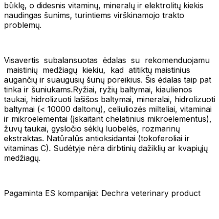
būklę, o didesnis vitaminų, mineralų ir elektrolitų kiekis
naudingas šunims, turintiems virškinamojo trakto
problemų.
Visavertis subalansuotas ėdalas su rekomenduojamu
maistinių medžiagų kiekiu, kad atitiktų maistinius
augančių ir suaugusių šunų poreikius. Šis ėdalas taip pat
tinka ir šuniukams.Ryžiai, ryžių baltymai, kiaulienos
taukai, hidrolizuoti lašišos baltymai, mineralai, hidrolizuoti
baltymai (< 10000 daltonų), celiuliozės milteliai, vitaminai
ir mikroelementai (įskaitant chelatinius mikroelementus),
žuvų taukai, gysločio sėklų luobelės, rozmarinų
ekstraktas. Natūralūs antioksidantai (tokoferoliai ir
vitaminas C). Sudėtyje nėra dirbtinių dažiklių ar kvapiųjų
medžiagų.
Pagaminta ES kompanijai: Dechra veterinary product