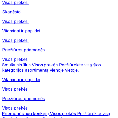
Visos prekės
Skanėstai
Visos prekės
Vitaminai ir papildai
Visos prekės
Priežiūros priemonės
Visos prekės
Smulkusis ūkis
Visos prekės
Peržiūrėkite visą šios
kategorijos asortimentą vienoje vietoje.
Vitaminai ir papildai
Visos prekės
Priežiūros priemonės
Visos prekės
Priemonės nuo kenkėjų
Visos prekės
Peržiūrėkite visą