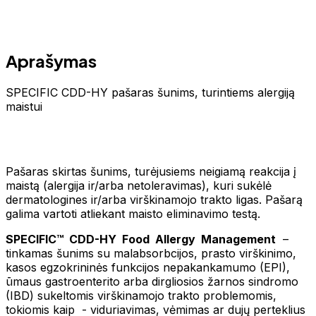
Aprašymas
SPECIFIC CDD-HY pašaras šunims, turintiems alergiją
maistui
Pašaras skirtas šunims, turėjusiems neigiamą reakcija į
maistą (alergija ir/arba netoleravimas), kuri sukėlė
dermatologines ir/arba virškinamojo trakto ligas. Pašarą
galima vartoti atliekant maisto eliminavimo testą.
SPECIFIC™ CDD-HY Food Allergy Management
–
tinkamas šunims su malabsorbcijos, prasto virškinimo,
kasos egzokrininės funkcijos nepakankamumo (EPI),
ūmaus gastroenterito arba dirgliosios žarnos sindromo
(IBD) sukeltomis virškinamojo trakto problemomis,
tokiomis kaip - viduriavimas, vėmimas ar dujų perteklius