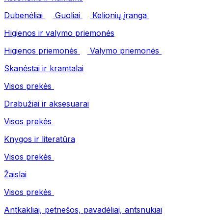
Dubenėliai
Guoliai
Kelionių įranga
Higienos ir valymo priemonės
Higienos priemonės
Valymo priemonės
Skanėstai ir kramtalai
Visos prekės
Drabužiai ir aksesuarai
Visos prekės
Knygos ir literatūra
Visos prekės
Žaislai
Visos prekės
Antkakliai, petnešos, pavadėliai, antsnukiai