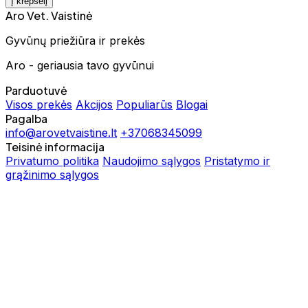
Į krepšelį
Aro Vet. Vaistinė
Gyvūnų priežiūra ir prekės
Aro - geriausia tavo gyvūnui
Parduotuvė
Visos prekės
Akcijos
Populiarūs
Blogai
Pagalba
info@arovetvaistine.lt
+37068345099
Teisinė informacija
Privatumo politika
Naudojimo sąlygos
Pristatymo ir
grąžinimo sąlygos