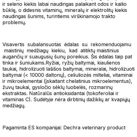
ir seleno kiekis labai naudingas palaikant odos ir kailio
būklę, o didesnis vitaminų, mineralų ir elektrolitų kiekis
naudingas šunims, turintiems virškinamojo trakto
problemų.
Visavertis subalansuotas ėdalas su rekomenduojamu
maistinių medžiagų kiekiu, kad atitiktų maistinius
augančių ir suaugusių šunų poreikius. Šis ėdalas taip pat
tinka ir šuniukams.Ryžiai, ryžių baltymai, kiaulienos
taukai, hidrolizuoti lašišos baltymai, mineralai, hidrolizuoti
baltymai (< 10000 daltonų), celiuliozės milteliai, vitaminai
ir mikroelementai (įskaitant chelatinius mikroelementus),
žuvų taukai, gysločio sėklų luobelės, rozmarinų
ekstraktas. Natūralūs antioksidantai (tokoferoliai ir
vitaminas C). Sudėtyje nėra dirbtinių dažiklių ar kvapiųjų
medžiagų.
Pagaminta ES kompanijai: Dechra veterinary product