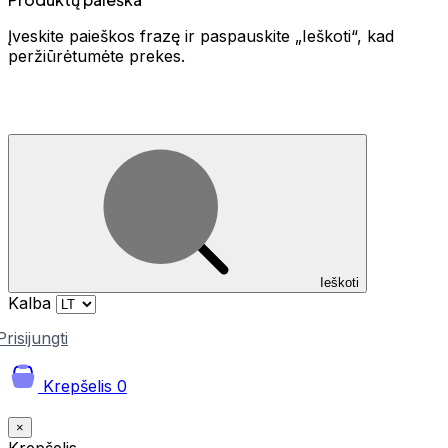
Įveskite paieškos frazę ir paspauskite „Ieškoti“, kad
peržiūrėtumėte prekes.
Ieškoti
Kalba
Prisijungti
Krepšelis
0
×