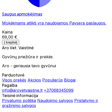
Saugus apmokėjimas
Mokėjimams atlikti yra naudojamos Paysera paslaugos.
Kaina
69,00 €
Į krepšelį
Aro Vet. Vaistinė
Gyvūnų priežiūra ir prekės
Aro - geriausia tavo gyvūnui
Parduotuvė
Visos prekės
Akcijos
Populiarūs
Blogai
Pagalba
info@arovetvaistine.lt
+37068345099
Teisinė informacija
Privatumo politika
Naudojimo sąlygos
Pristatymo ir
grąžinimo sąlygos