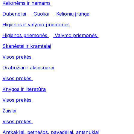
Kelionėms ir namams
Dubenėliai
Guoliai
Kelionių įranga
Higienos ir valymo priemonės
Higienos priemonės
Valymo priemonės
Skanėstai ir kramtalai
Visos prekės
Drabužiai ir aksesuarai
Visos prekės
Knygos ir literatūra
Visos prekės
Žaislai
Visos prekės
Antkakliai, petnešos, pavadėliai, antsnukiai