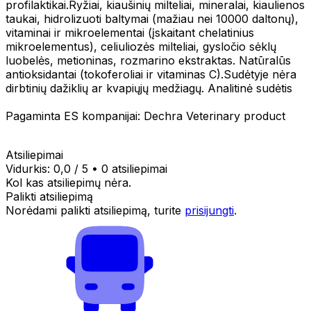
profilaktikai.Ryžiai, kiaušinių milteliai, mineralai, kiaulienos
taukai, hidrolizuoti baltymai (mažiau nei 10000 daltonų),
vitaminai ir mikroelementai (įskaitant chelatinius
mikroelementus), celiuliozės milteliai, gysločio sėklų
luobelės, metioninas, rozmarino ekstraktas. Natūralūs
antioksidantai (tokoferoliai ir vitaminas C).Sudėtyje nėra
dirbtinių dažiklių ar kvapiųjų medžiagų. Analitinė sudėtis
Pagaminta ES kompanijai: Dechra Veterinary product
Atsiliepimai
Vidurkis:
0,0
/ 5
•
0 atsiliepimai
Kol kas atsiliepimų nėra.
Palikti atsiliepimą
Norėdami palikti atsiliepimą, turite
prisijungti
.