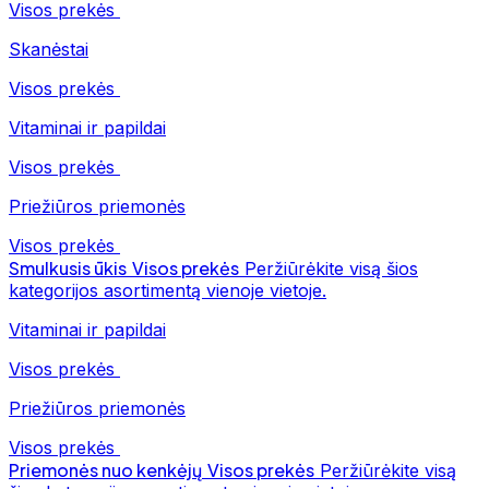
Visos prekės
Skanėstai
Visos prekės
Vitaminai ir papildai
Visos prekės
Priežiūros priemonės
Visos prekės
Smulkusis ūkis
Visos prekės
Peržiūrėkite visą šios
kategorijos asortimentą vienoje vietoje.
Vitaminai ir papildai
Visos prekės
Priežiūros priemonės
Visos prekės
Priemonės nuo kenkėjų
Visos prekės
Peržiūrėkite visą