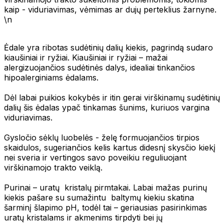
kaip - viduriavimas, vėmimas ar dujų perteklius žarnyne.
\n
Ėdale yra ribotas sudėtinių dalių kiekis, pagrindą sudaro
kiaušiniai ir ryžiai. Kiaušiniai ir ryžiai – mažai
alergizuojančios sudėtinės dalys, idealiai tinkančios
hipoalerginiams ėdalams.
Dėl labai puikios kokybės ir itin gerai virškinamų sudėtinių
dalių šis ėdalas ypač tinkamas šunims, kuriuos vargina
viduriavimas.
Gysločio sėklų luobelės - želę formuojančios tirpios
skaidulos, sugeriančios kelis kartus didesnį skysčio kiekį
nei sveria ir vertingos savo poveikiu reguliuojant
virškinamojo trakto veiklą.
Purinai – uratų kristalų pirmtakai. Labai mažas purinų
kiekis pašare su sumažintu baltymų kiekiu skatina
šarminį šlapimo pH, todėl tai – geriausias pasirinkimas
uratų kristalams ir akmenims tirpdyti bei jų