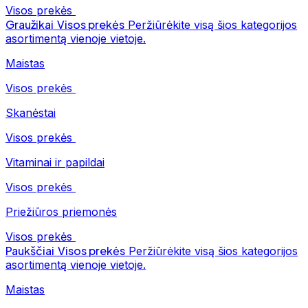
Visos prekės
Graužikai
Visos prekės
Peržiūrėkite visą šios kategorijos
asortimentą vienoje vietoje.
Maistas
Visos prekės
Skanėstai
Visos prekės
Vitaminai ir papildai
Visos prekės
Priežiūros priemonės
Visos prekės
Paukščiai
Visos prekės
Peržiūrėkite visą šios kategorijos
asortimentą vienoje vietoje.
Maistas