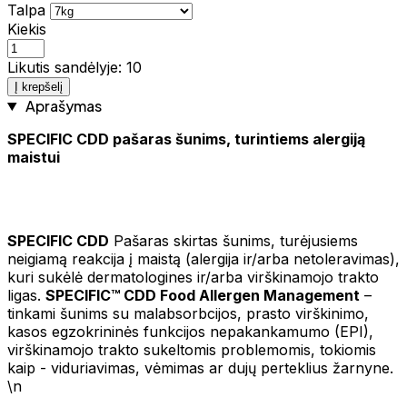
Talpa
Kiekis
Likutis sandėlyje: 10
Į krepšelį
Aprašymas
SPECIFIC CDD pašaras šunims, turintiems alergiją
maistui
SPECIFIC CDD
Pašaras skirtas šunims, turėjusiems
neigiamą reakcija į maistą (alergija ir/arba netoleravimas),
kuri sukėlė dermatologines ir/arba virškinamojo trakto
ligas.
SPECIFIC™ CDD Food Allergen Management
–
tinkami šunims su malabsorbcijos, prasto virškinimo,
kasos egzokrininės funkcijos nepakankamumo (EPI),
virškinamojo trakto sukeltomis problemomis, tokiomis
kaip - viduriavimas, vėmimas ar dujų perteklius žarnyne.
\n