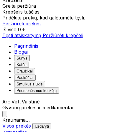
Krepšelis
Greita peržiūra
Krepšelis tuščias
Pridėkite prekių, kad galėtumėte tęsti.
Peržiūrėti prekes
Iš viso
0 €
Tęsti atsiskaitymą
Peržiūrėti krepšelį
Pagrindinis
Blogai
Šunys
Katės
Graužikai
Paukščiai
Smulkusis ūkis
Priemonės nuo kenkėjų
Aro Vet. Vaistinė
Gyvūnų prekės ir medikamentai
Kraunama…
Visos prekės
Uždaryti