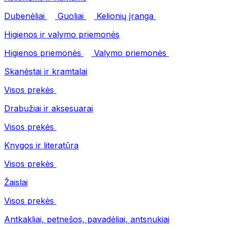
Dubenėliai
Guoliai
Kelionių įranga
Higienos ir valymo priemonės
Higienos priemonės
Valymo priemonės
Skanėstai ir kramtalai
Visos prekės
Drabužiai ir aksesuarai
Visos prekės
Knygos ir literatūra
Visos prekės
Žaislai
Visos prekės
Antkakliai, petnešos, pavadėliai, antsnukiai