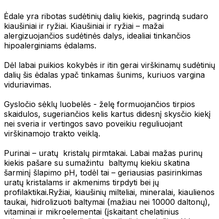
Ėdale yra ribotas sudėtinių dalių kiekis, pagrindą sudaro
kiaušiniai ir ryžiai. Kiaušiniai ir ryžiai – mažai
alergizuojančios sudėtinės dalys, idealiai tinkančios
hipoalerginiams ėdalams.
Dėl labai puikios kokybės ir itin gerai virškinamų sudėtinių
dalių šis ėdalas ypač tinkamas šunims, kuriuos vargina
viduriavimas.
Gysločio sėklų luobelės - želę formuojančios tirpios
skaidulos, sugeriančios kelis kartus didesnį skysčio kiekį
nei sveria ir vertingos savo poveikiu reguliuojant
virškinamojo trakto veiklą.
Purinai – uratų kristalų pirmtakai. Labai mažas purinų
kiekis pašare su sumažintu baltymų kiekiu skatina
šarminį šlapimo pH, todėl tai – geriausias pasirinkimas
uratų kristalams ir akmenims tirpdyti bei jų
profilaktikai.Ryžiai, kiaušinių milteliai, mineralai, kiaulienos
taukai, hidrolizuoti baltymai (mažiau nei 10000 daltonų),
vitaminai ir mikroelementai (įskaitant chelatinius