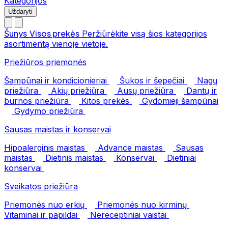
Kategorijos
Uždaryti
Šunys
Visos prekės
Peržiūrėkite visą šios kategorijos
asortimentą vienoje vietoje.
Priežiūros priemonės
Šampūnai ir kondicionieriai
Šukos ir šepečiai
Nagų
priežiūra
Akių priežiūra
Ausų priežiūra
Dantų ir
burnos priežiūra
Kitos prekės
Gydomieji šampūnai
Gydymo priežiūra
Sausas maistas ir konservai
Hipoalerginis maistas
Advance maistas
Sausas
maistas
Dietinis maistas
Konservai
Dietiniai
konservai
Sveikatos priežiūra
Priemonės nuo erkių
Priemonės nuo kirminų
Vitaminai ir papildai
Nereceptiniai vaistai