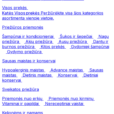
Visos prekės
Katės
Visos prekės
Peržiūrėkite visą šios kategorijos
asortimentą vienoje vietoje.
Priežiūros priemonės
Šampūnai ir kondicionieriai
Šukos ir šepečiai
Nagų
priežiūra
Akių priežiūra
Ausų priežiūra
Dantų ir
burnos priežiūra
Kitos prekės
Gydomieji šampūnai
Gydymo priežiūra
Sausas maistas ir konservai
Hypoalerginis maistas
Advance maistas
Sausas
maistas
Dietinis maistas
Konservai
Dietiniai
konservai
Sveikatos priežiūra
Priemonės nuo erkių
Priemonės nuo kirminų
Vitaminai ir papildai
Nereceptiniai vaistai
Kelionėms ir namams