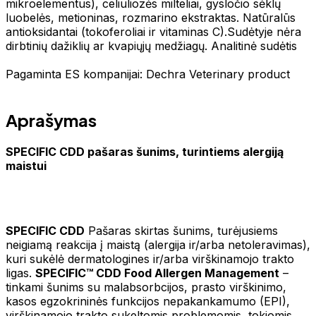
mikroelementus), celiuliozės milteliai, gysločio sėklų
luobelės, metioninas, rozmarino ekstraktas. Natūralūs
antioksidantai (tokoferoliai ir vitaminas C).Sudėtyje nėra
dirbtinių dažiklių ar kvapiųjų medžiagų. Analitinė sudėtis
Pagaminta ES kompanijai: Dechra Veterinary product
Aprašymas
SPECIFIC CDD pašaras šunims, turintiems alergiją
maistui
SPECIFIC CDD
Pašaras skirtas šunims, turėjusiems
neigiamą reakcija į maistą (alergija ir/arba netoleravimas),
kuri sukėlė dermatologines ir/arba virškinamojo trakto
ligas.
SPECIFIC™ CDD Food Allergen Management
–
tinkami šunims su malabsorbcijos, prasto virškinimo,
kasos egzokrininės funkcijos nepakankamumo (EPI),
virškinamojo trakto sukeltomis problemomis, tokiomis