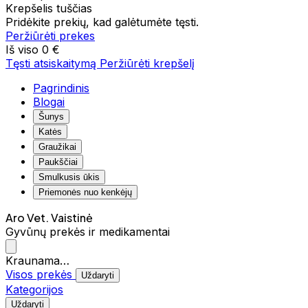
Krepšelis tuščias
Pridėkite prekių, kad galėtumėte tęsti.
Peržiūrėti prekes
Iš viso
0 €
Tęsti atsiskaitymą
Peržiūrėti krepšelį
Pagrindinis
Blogai
Šunys
Katės
Graužikai
Paukščiai
Smulkusis ūkis
Priemonės nuo kenkėjų
Aro Vet. Vaistinė
Gyvūnų prekės ir medikamentai
Kraunama…
Visos prekės
Uždaryti
Kategorijos
Uždaryti