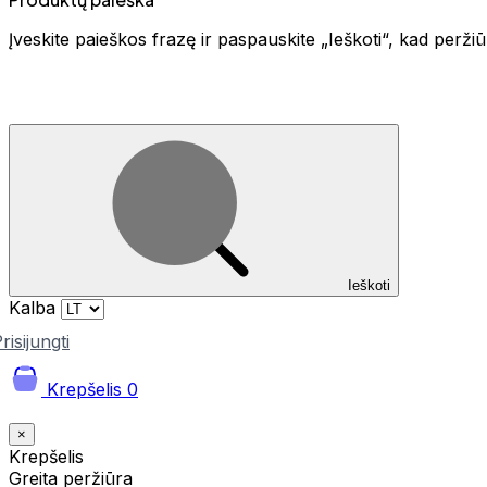
Įveskite paieškos frazę ir paspauskite „Ieškoti“, kad perž
Ieškoti
Kalba
risijungti
Krepšelis
0
×
Krepšelis
Greita peržiūra