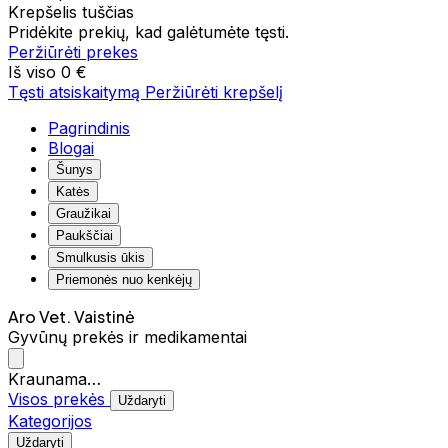
Krepšelis tuščias
Pridėkite prekių, kad galėtumėte tęsti.
Peržiūrėti prekes
Iš viso
0 €
Tęsti atsiskaitymą
Peržiūrėti krepšelį
Pagrindinis
Blogai
Šunys
Katės
Graužikai
Paukščiai
Smulkusis ūkis
Priemonės nuo kenkėjų
Aro Vet. Vaistinė
Gyvūnų prekės ir medikamentai
Kraunama…
Visos prekės
Uždaryti
Kategorijos
Uždaryti