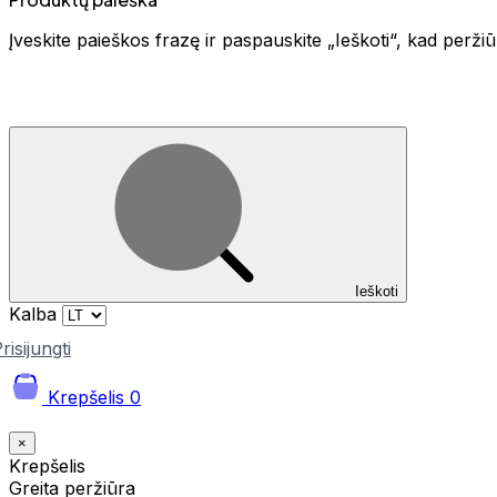
Įveskite paieškos frazę ir paspauskite „Ieškoti“, kad perž
Ieškoti
Kalba
risijungti
Krepšelis
0
×
Krepšelis
Greita peržiūra