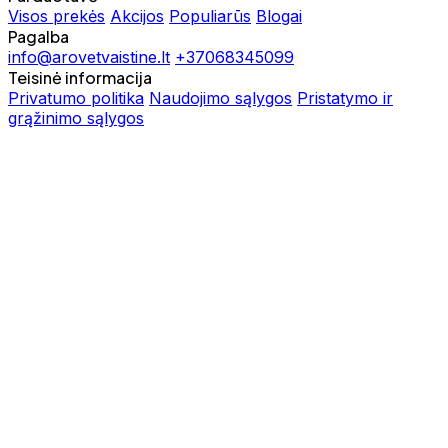
Visos prekės
Akcijos
Populiarūs
Blogai
Pagalba
info@arovetvaistine.lt
+37068345099
Teisinė informacija
Privatumo politika
Naudojimo sąlygos
Pristatymo ir
grąžinimo sąlygos