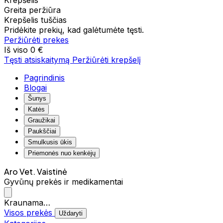
Krepšelis
Greita peržiūra
Krepšelis tuščias
Pridėkite prekių, kad galėtumėte tęsti.
Peržiūrėti prekes
Iš viso
0 €
Tęsti atsiskaitymą
Peržiūrėti krepšelį
Pagrindinis
Blogai
Šunys
Katės
Graužikai
Paukščiai
Smulkusis ūkis
Priemonės nuo kenkėjų
Aro Vet. Vaistinė
Gyvūnų prekės ir medikamentai
Kraunama…
Visos prekės
Uždaryti