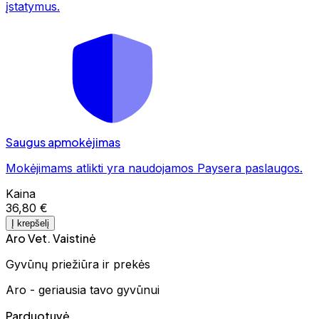
įstatymus.
Saugus apmokėjimas
Mokėjimams atlikti yra naudojamos Paysera paslaugos.
Kaina
36,80 €
Į krepšelį
Aro Vet. Vaistinė
Gyvūnų priežiūra ir prekės
Aro - geriausia tavo gyvūnui
Parduotuvė