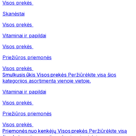
Visos prekės
Skanėstai
Visos prekės
Vitaminai ir papildai
Visos prekės
Priežiūros priemonės
Visos prekės
Smulkusis ūkis
Visos prekės
Peržiūrėkite visą šios
kategorijos asortimentą vienoje vietoje.
Vitaminai ir papildai
Visos prekės
Priežiūros priemonės
Visos prekės
Priemonės nuo kenkėjų
Visos prekės
Peržiūrėkite visą