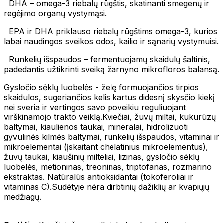
DHA – omega-3 riebalų rūgštis, skatinanti smegenų ir
regėjimo organų vystymąsi.
EPA ir DHA priklauso riebalų rūgštims omega-3, kurios
labai naudingos sveikos odos, kailio ir sąnarių vystymuisi.
Runkelių išspaudos – fermentuojamų skaidulų šaltinis,
padedantis užtikrinti sveiką žarnyno mikrofloros balansą.
Gysločio sėklų luobelės - želę formuojančios tirpios
skaidulos, sugeriančios kelis kartus didesnį skysčio kiekį
nei sveria ir vertingos savo poveikiu reguliuojant
virškinamojo trakto veiklą.Kviečiai, žuvų miltai, kukurūzų
baltymai, kiaulienos taukai, mineralai, hidrolizuoti
gyvulinės kilmės baltymai, runkelių išspaudos, vitaminai ir
mikroelementai (įskaitant chelatinius mikroelementus),
žuvų taukai, kiaušinių milteliai, lizinas, gysločio sėklų
luobelės, metioninas, treoninas, triptofanas, rozmarino
ekstraktas. Natūralūs antioksidantai (tokoferoliai ir
vitaminas C).Sudėtyje nėra dirbtinių dažiklių ar kvapiųjų
medžiagų.