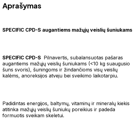
Aprašymas
SPECIFIC CPD-S augantiems mažųjų veislių šuniukams
SPECIFIC CPD-S
Pilnavertis, subalansuotas pašaras
augantiems mažųjų veislių šuniukams (<10 kg suaugusio
šuns svoris), šuningoms ir žindančioms visų veislių
kalėms, anoreksijos atveju bei sveikimo laikotarpiu.
Padidintas energijos, baltymų, vitaminų ir mineralų kiekis
atitinka mažųjų veislių šuniukų poreikius ir padeda
formuotis sveikam skeletui.