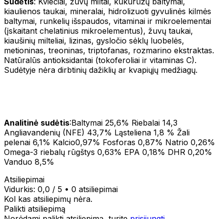
Sudėtis
: Kviečiai, žuvų miltai, kukurūzų baltymai,
kiaulienos taukai, mineralai, hidrolizuoti gyvulinės kilmės
baltymai, runkelių išspaudos, vitaminai ir mikroelementai
(įskaitant chelatinius mikroelementus), žuvų taukai,
kiaušinių milteliai, lizinas, gysločio sėklų luobelės,
metioninas, treoninas, triptofanas, rozmarino ekstraktas.
Natūralūs antioksidantai (tokoferoliai ir vitaminas C).
Sudėtyje nėra dirbtinių dažiklių ar kvapiųjų medžiagų.
Analitinė sudėtis
:Baltymai 25,6% Riebalai 14,3
Angliavandenių (NFE) 43,7% Ląsteliena 1,8 % Žali
pelenai 6,1% Kalcio0,97% Fosforas 0,87% Natrio 0,26%
Omega-3 riebalų rūgštys 0,63% EPA 0,18% DHR 0,20%
Vanduo 8,5%
Atsiliepimai
Vidurkis:
0,0
/ 5
•
0 atsiliepimai
Kol kas atsiliepimų nėra.
Palikti atsiliepimą
Norėdami palikti atsiliepimą, turite
prisijungti
.