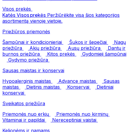
Visos prekės
Katės
Visos prekės
Peržiūrėkite visą šios kategorijos
asortimentą vienoje vietoje.
Priežiūros priemonės
Šampūnai ir kondicionieriai
Šukos ir šepečiai
Nagų
priežiūra
Akių priežiūra
Ausų priežiūra
Dantų ir
burnos priežiūra
Kitos prekės
Gydomieji šampūnai
Gydymo priežiūra
Sausas maistas ir konservai
Hypoalerginis maistas
Advance maistas
Sausas
maistas
Dietinis maistas
Konservai
Dietiniai
konservai
Sveikatos priežiūra
Priemonės nuo erkių
Priemonės nuo kirminų
Vitaminai ir papildai
Nereceptiniai vaistai
Kelionėms ir namams