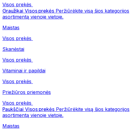
Visos prekės
Graužikai
Visos prekės
Peržiūrėkite visą šios kategorijos
asortimentą vienoje vietoje.
Maistas
Visos prekės
Skanėstai
Visos prekės
Vitaminai ir papildai
Visos prekės
Priežiūros priemonės
Visos prekės
Paukščiai
Visos prekės
Peržiūrėkite visą šios kategorijos
asortimentą vienoje vietoje.
Maistas