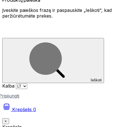
Įveskite paieškos frazę ir paspauskite „Ieškoti“, kad
peržiūrėtumėte prekes.
Ieškoti
Kalba
Prisijungti
Krepšelis
0
×