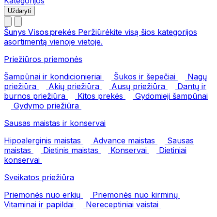
Kategorijos
Uždaryti
Šunys
Visos prekės
Peržiūrėkite visą šios kategorijos
asortimentą vienoje vietoje.
Priežiūros priemonės
Šampūnai ir kondicionieriai
Šukos ir šepečiai
Nagų
priežiūra
Akių priežiūra
Ausų priežiūra
Dantų ir
burnos priežiūra
Kitos prekės
Gydomieji šampūnai
Gydymo priežiūra
Sausas maistas ir konservai
Hipoalerginis maistas
Advance maistas
Sausas
maistas
Dietinis maistas
Konservai
Dietiniai
konservai
Sveikatos priežiūra
Priemonės nuo erkių
Priemonės nuo kirminų
Vitaminai ir papildai
Nereceptiniai vaistai