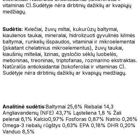
vitaminas C).Sudėtyje nėra dirbtinių dažiklių ar kvapiųjų
medžiagų.
Sudėtis
: Kviečiai, žuvų miltai, kukurūzų baltymai,
kiaulienos taukai, mineralai, hidrolizuoti gyvulinės kilmės
baltymai, runkelių išspaudos, vitaminai ir mikroelementai
(įskaitant chelatinius mikroelementus), žuvų taukai,
kiaušinių milteliai, lizinas, gysločio sėklų luobelės,
metioninas, treoninas, triptofanas, rozmarino ekstraktas.
Natūralūs antioksidantai (tokoferoliai ir vitaminas C).
Sudėtyje nėra dirbtinių dažiklių ar kvapiųjų medžiagų.
Analitinė sudėtis
:Baltymai 25,6% Riebalai 14,3
Angliavandenių (NFE) 43,7% Ląsteliena 1,8 % Žali
pelenai 6,1% Kalcio0,97% Fosforas 0,87% Natrio 0,26%
Omega-3 riebalų rūgštys 0,63% EPA 0,18% DHR 0,20%
Vanduo 8,5%