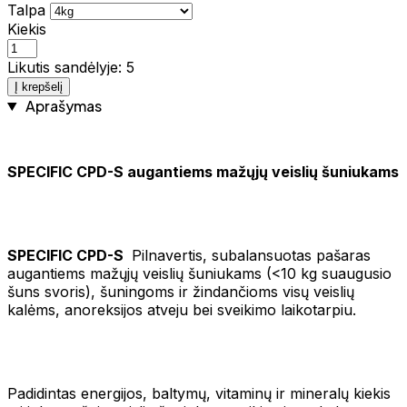
Talpa
Kiekis
Likutis sandėlyje: 5
Į krepšelį
Aprašymas
SPECIFIC CPD-S augantiems mažųjų veislių šuniukams
SPECIFIC CPD-S
Pilnavertis, subalansuotas pašaras
augantiems mažųjų veislių šuniukams (<10 kg suaugusio
šuns svoris), šuningoms ir žindančioms visų veislių
kalėms, anoreksijos atveju bei sveikimo laikotarpiu.
Padidintas energijos, baltymų, vitaminų ir mineralų kiekis