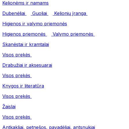
Kelionėms ir namams
Dubenėliai
Guoliai
Kelionių įranga
Higienos ir valymo priemonės
Higienos priemonės
Valymo priemonės
Skanėstai ir kramtalai
Visos prekės
Drabužiai ir aksesuarai
Visos prekės
Knygos ir literatūra
Visos prekės
Žaislai
Visos prekės
Antkakliai, petnešos, pavadėliai, antsnukiai