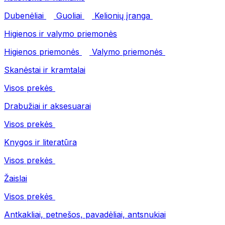
Dubenėliai
Guoliai
Kelionių įranga
Higienos ir valymo priemonės
Higienos priemonės
Valymo priemonės
Skanėstai ir kramtalai
Visos prekės
Drabužiai ir aksesuarai
Visos prekės
Knygos ir literatūra
Visos prekės
Žaislai
Visos prekės
Antkakliai, petnešos, pavadėliai, antsnukiai