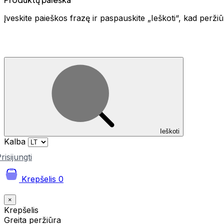
Įveskite paieškos frazę ir paspauskite „Ieškoti“, kad perž
Ieškoti
Kalba
risijungti
Krepšelis
0
×
Krepšelis
Greita peržiūra