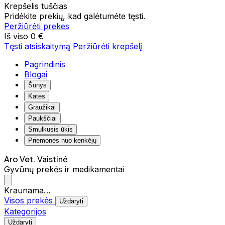
Krepšelis tuščias
Pridėkite prekių, kad galėtumėte tęsti.
Peržiūrėti prekes
Iš viso
0 €
Tęsti atsiskaitymą
Peržiūrėti krepšelį
Pagrindinis
Blogai
Šunys
Katės
Graužikai
Paukščiai
Smulkusis ūkis
Priemonės nuo kenkėjų
Aro Vet. Vaistinė
Gyvūnų prekės ir medikamentai
Kraunama…
Visos prekės
Uždaryti
Kategorijos
Uždaryti