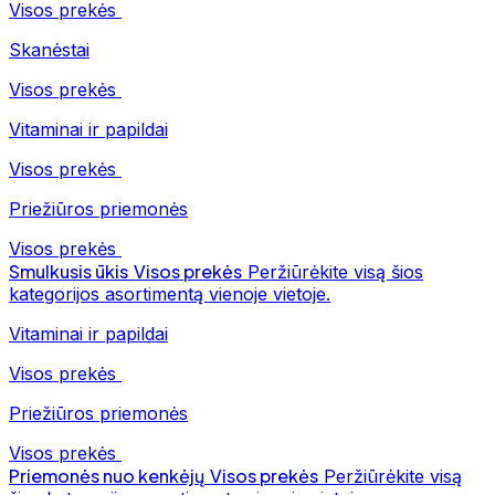
Visos prekės
Skanėstai
Visos prekės
Vitaminai ir papildai
Visos prekės
Priežiūros priemonės
Visos prekės
Smulkusis ūkis
Visos prekės
Peržiūrėkite visą šios
kategorijos asortimentą vienoje vietoje.
Vitaminai ir papildai
Visos prekės
Priežiūros priemonės
Visos prekės
Priemonės nuo kenkėjų
Visos prekės
Peržiūrėkite visą