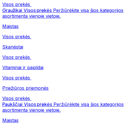
Visos prekės
Graužikai
Visos prekės
Peržiūrėkite visą šios kategorijos
asortimentą vienoje vietoje.
Maistas
Visos prekės
Skanėstai
Visos prekės
Vitaminai ir papildai
Visos prekės
Priežiūros priemonės
Visos prekės
Paukščiai
Visos prekės
Peržiūrėkite visą šios kategorijos
asortimentą vienoje vietoje.
Maistas