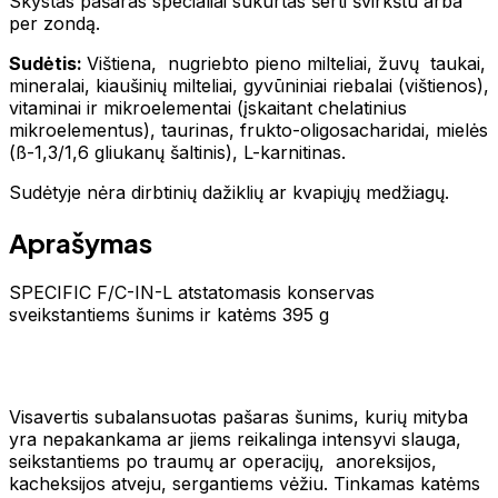
Skystas pašaras specialiai sukurtas šerti švirkštu arba
per zondą.
Sudėtis:
Vištiena, nugriebto pieno milteliai, žuvų taukai,
mineralai, kiaušinių milteliai, gyvūniniai riebalai (vištienos),
vitaminai ir mikroelementai (įskaitant chelatinius
mikroelementus), taurinas, frukto-oligosacharidai, mielės
(ß-1,3/1,6 gliukanų šaltinis), L-karnitinas.
Sudėtyje nėra dirbtinių dažiklių ar kvapiųjų medžiagų.
Aprašymas
SPECIFIC F/C-IN-L atstatomasis konservas
sveikstantiems šunims ir katėms 395 g
Visavertis subalansuotas pašaras šunims, kurių mityba
yra nepakankama ar jiems reikalinga intensyvi slauga,
seikstantiems po traumų ar operacijų, anoreksijos,
kacheksijos atveju, sergantiems vėžiu. Tinkamas katėms