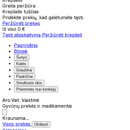
Krepšelis
Greita peržiūra
Krepšelis tuščias
Pridėkite prekių, kad galėtumėte tęsti.
Peržiūrėti prekes
Iš viso
0 €
Tęsti atsiskaitymą
Peržiūrėti krepšelį
Pagrindinis
Blogai
Šunys
Katės
Graužikai
Paukščiai
Smulkusis ūkis
Priemonės nuo kenkėjų
Aro Vet. Vaistinė
Gyvūnų prekės ir medikamentai
Kraunama…
Visos prekės
Uždaryti