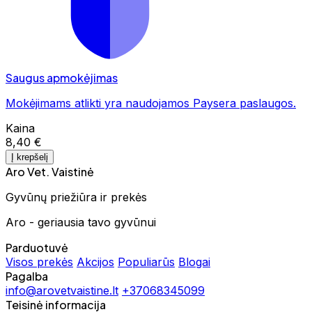
Saugus apmokėjimas
Mokėjimams atlikti yra naudojamos Paysera paslaugos.
Kaina
8,40 €
Į krepšelį
Aro Vet. Vaistinė
Gyvūnų priežiūra ir prekės
Aro - geriausia tavo gyvūnui
Parduotuvė
Visos prekės
Akcijos
Populiarūs
Blogai
Pagalba
info@arovetvaistine.lt
+37068345099
Teisinė informacija