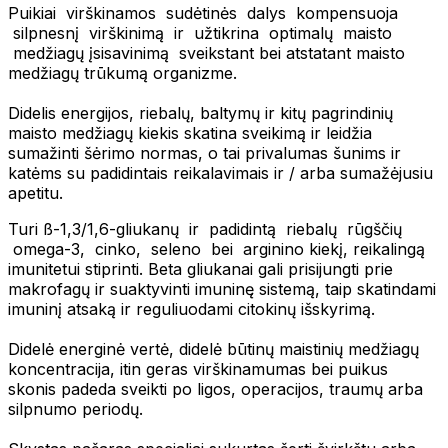
Puikiai virškinamos sudėtinės dalys kompensuoja
silpnesnį virškinimą ir užtikrina optimalų maisto
medžiagų įsisavinimą sveikstant bei atstatant maisto
medžiagų trūkumą organizme.
Didelis energijos, riebalų, baltymų ir kitų pagrindinių
maisto medžiagų kiekis skatina sveikimą ir leidžia
sumažinti šėrimo normas, o tai privalumas šunims ir
katėms su padidintais reikalavimais ir / arba sumažėjusiu
apetitu.
Turi ß-1,3/1,6-gliukanų ir padidintą riebalų rūgščių
omega-3, cinko, seleno bei arginino kiekį, reikalingą
imunitetui stiprinti. Beta gliukanai gali prisijungti prie
makrofagų ir suaktyvinti imuninę sistemą, taip skatindami
imuninį atsaką ir reguliuodami citokinų išskyrimą.
Didelė energinė vertė, didelė būtinų maistinių medžiagų
koncentracija, itin geras virškinamumas bei puikus
skonis padeda sveikti po ligos, operacijos, traumų arba
silpnumo periodų.