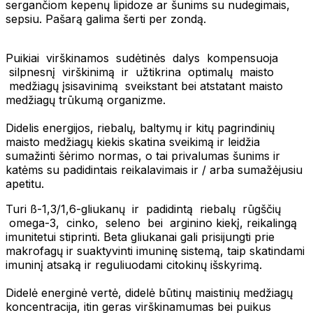
sergančiom kepenų lipidoze ar šunims su nudegimais,
sepsiu. Pašarą galima šerti per zondą.
Puikiai virškinamos sudėtinės dalys kompensuoja
silpnesnį virškinimą ir užtikrina optimalų maisto
medžiagų įsisavinimą sveikstant bei atstatant maisto
medžiagų trūkumą organizme.
Didelis energijos, riebalų, baltymų ir kitų pagrindinių
maisto medžiagų kiekis skatina sveikimą ir leidžia
sumažinti šėrimo normas, o tai privalumas šunims ir
katėms su padidintais reikalavimais ir / arba sumažėjusiu
apetitu.
Turi ß-1,3/1,6-gliukanų ir padidintą riebalų rūgščių
omega-3, cinko, seleno bei arginino kiekį, reikalingą
imunitetui stiprinti. Beta gliukanai gali prisijungti prie
makrofagų ir suaktyvinti imuninę sistemą, taip skatindami
imuninį atsaką ir reguliuodami citokinų išskyrimą.
Didelė energinė vertė, didelė būtinų maistinių medžiagų
koncentracija, itin geras virškinamumas bei puikus