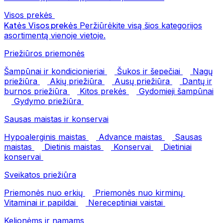
Visos prekės
Katės
Visos prekės
Peržiūrėkite visą šios kategorijos
asortimentą vienoje vietoje.
Priežiūros priemonės
Šampūnai ir kondicionieriai
Šukos ir šepečiai
Nagų
priežiūra
Akių priežiūra
Ausų priežiūra
Dantų ir
burnos priežiūra
Kitos prekės
Gydomieji šampūnai
Gydymo priežiūra
Sausas maistas ir konservai
Hypoalerginis maistas
Advance maistas
Sausas
maistas
Dietinis maistas
Konservai
Dietiniai
konservai
Sveikatos priežiūra
Priemonės nuo erkių
Priemonės nuo kirminų
Vitaminai ir papildai
Nereceptiniai vaistai
Kelionėms ir namams