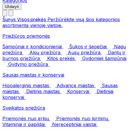
Kategorijos
Uždaryti
Šunys
Visos prekės
Peržiūrėkite visą šios kategorijos
asortimentą vienoje vietoje.
Priežiūros priemonės
Šampūnai ir kondicionieriai
Šukos ir šepečiai
Nagų
priežiūra
Akių priežiūra
Ausų priežiūra
Dantų ir
burnos priežiūra
Kitos prekės
Gydomieji šampūnai
Gydymo priežiūra
Sausas maistas ir konservai
Hipoalerginis maistas
Advance maistas
Sausas
maistas
Dietinis maistas
Konservai
Dietiniai
konservai
Sveikatos priežiūra
Priemonės nuo erkių
Priemonės nuo kirminų
Vitaminai ir papildai
Nereceptiniai vaistai