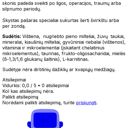
skonis padeda sveikti po ligos, operacijos, traumų arba
silpnumo periodų.
Skystas pašaras specialiai sukurtas šerti švirkštu arba
per zondą.
Sudėtis:
Vištiena, nugriebto pieno milteliai, žuvų taukai,
mineralai, kiaušinių milteliai, gyvūniniai riebalai (vištienos),
vitaminai ir mikroelementai (įskaitant chelatinius
mikroelementus), taurinas, frukto-oligosacharidai, mielės
(ß-1,3/1,6 gliukanų šaltinis), L-karnitinas.
Sudėtyje nėra dirbtinių dažiklių ar kvapiųjų medžiagų.
Atsiliepimai
Vidurkis:
0,0
/ 5
•
0 atsiliepimai
Kol kas atsiliepimų nėra.
Palikti atsiliepimą
Norėdami palikti atsiliepimą, turite
prisijungti
.