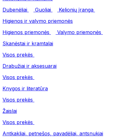
Dubenėliai
Guoliai
Kelionių įranga
Higienos ir valymo priemonės
Higienos priemonės
Valymo priemonės
Skanėstai ir kramtalai
Visos prekės
Drabužiai ir aksesuarai
Visos prekės
Knygos ir literatūra
Visos prekės
Žaislai
Visos prekės
Antkakliai, petnešos, pavadėliai, antsnukiai