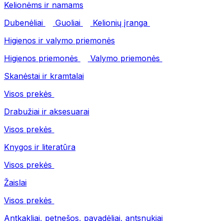
Kelionėms ir namams
Dubenėliai
Guoliai
Kelionių įranga
Higienos ir valymo priemonės
Higienos priemonės
Valymo priemonės
Skanėstai ir kramtalai
Visos prekės
Drabužiai ir aksesuarai
Visos prekės
Knygos ir literatūra
Visos prekės
Žaislai
Visos prekės
Antkakliai, petnešos, pavadėliai, antsnukiai