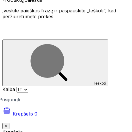
Įveskite paieškos frazę ir paspauskite „Ieškoti“, kad
peržiūrėtumėte prekes.
Ieškoti
Kalba
Prisijungti
Krepšelis
0
×