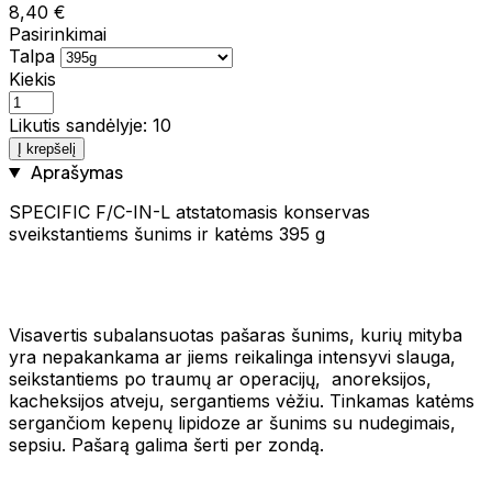
8,40 €
Pasirinkimai
Talpa
Kiekis
Likutis sandėlyje: 10
Į krepšelį
Aprašymas
SPECIFIC F/C-IN-L atstatomasis konservas
sveikstantiems šunims ir katėms 395 g
Visavertis subalansuotas pašaras šunims, kurių mityba
yra nepakankama ar jiems reikalinga intensyvi slauga,
seikstantiems po traumų ar operacijų, anoreksijos,
kacheksijos atveju, sergantiems vėžiu. Tinkamas katėms
sergančiom kepenų lipidoze ar šunims su nudegimais,
sepsiu. Pašarą galima šerti per zondą.