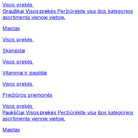
Visos prekės
Graužikai
Visos prekės
Peržiūrėkite visą šios kategorijos
asortimentą vienoje vietoje.
Maistas
Visos prekės
Skanėstai
Visos prekės
Vitaminai ir papildai
Visos prekės
Priežiūros priemonės
Visos prekės
Paukščiai
Visos prekės
Peržiūrėkite visą šios kategorijos
asortimentą vienoje vietoje.
Maistas