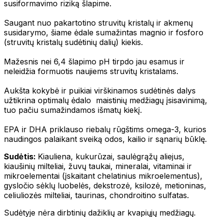
susiformavimo riziką šlapime.
Saugant nuo pakartotino struvitų kristalų ir akmenų
susidarymo, šiame ėdale sumažintas magnio ir fosforo
(struvitų kristalų sudėtinių dalių) kiekis.
Mažesnis nei 6,4 šlapimo pH tirpdo jau esamus ir
neleidžia formuotis naujiems struvitų kristalams.
Aukšta kokybė ir puikiai virškinamos sudėtinės dalys
užtikrina optimalų ėdalo maistinių medžiagų įsisavinimą,
tuo pačiu sumažindamos išmatų kiekį.
EPA ir DHA priklauso riebalų rūgštims omega-3, kurios
naudingos palaikant sveiką odos, kailio ir sąnarių būklę.
Sudėtis:
Kiauliena, kukurūzai, saulėgrąžų aliejus,
kiaušinių milteliai, žuvų taukai, mineralai, vitaminai ir
mikroelementai (įskaitant chelatinius mikroelementus),
gysločio sėklų luobelės, dekstrozė, ksilozė, metioninas,
celiuliozės milteliai, taurinas, chondroitino sulfatas.
Sudėtyje nėra dirbtinių dažiklių ar kvapiųjų medžiagų.