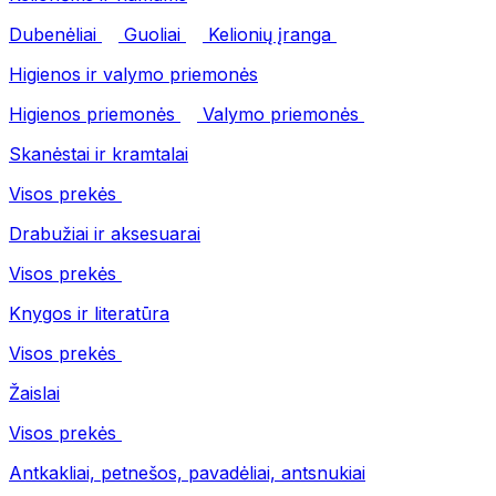
Dubenėliai
Guoliai
Kelionių įranga
Higienos ir valymo priemonės
Higienos priemonės
Valymo priemonės
Skanėstai ir kramtalai
Visos prekės
Drabužiai ir aksesuarai
Visos prekės
Knygos ir literatūra
Visos prekės
Žaislai
Visos prekės
Antkakliai, petnešos, pavadėliai, antsnukiai