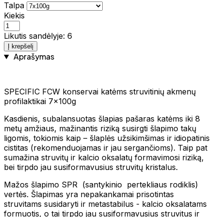
Talpa
Kiekis
Likutis sandėlyje: 6
Į krepšelį
Aprašymas
SPECIFIC FCW konservai katėms struvitinių akmenų
profilaktikai 7x100g
Kasdienis, subalansuotas šlapias pašaras katėms iki 8
metų amžiaus, mažinantis riziką susirgti šlapimo takų
ligomis, tokiomis kaip – šlaplės užsikimšimas ir idiopatinis
cistitas (rekomenduojamas ir jau sergančioms). Taip pat
sumažina struvitų ir kalcio oksalatų formavimosi riziką,
bei tirpdo jau susiformavusius struvitų kristalus.
Mažos šlapimo SPR (santykinio pertekliaus rodiklis)
vertės. Šlapimas yra nepakankamai prisotintas
struvitams susidaryti ir metastabilus - kalcio oksalatams
formuotis, o tai tirpdo jau susiformavusius struvitus ir