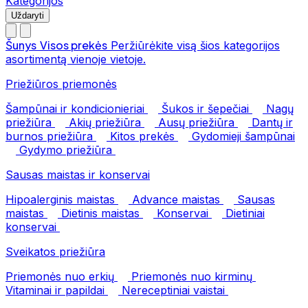
Kategorijos
Uždaryti
Šunys
Visos prekės
Peržiūrėkite visą šios kategorijos
asortimentą vienoje vietoje.
Priežiūros priemonės
Šampūnai ir kondicionieriai
Šukos ir šepečiai
Nagų
priežiūra
Akių priežiūra
Ausų priežiūra
Dantų ir
burnos priežiūra
Kitos prekės
Gydomieji šampūnai
Gydymo priežiūra
Sausas maistas ir konservai
Hipoalerginis maistas
Advance maistas
Sausas
maistas
Dietinis maistas
Konservai
Dietiniai
konservai
Sveikatos priežiūra
Priemonės nuo erkių
Priemonės nuo kirminų
Vitaminai ir papildai
Nereceptiniai vaistai