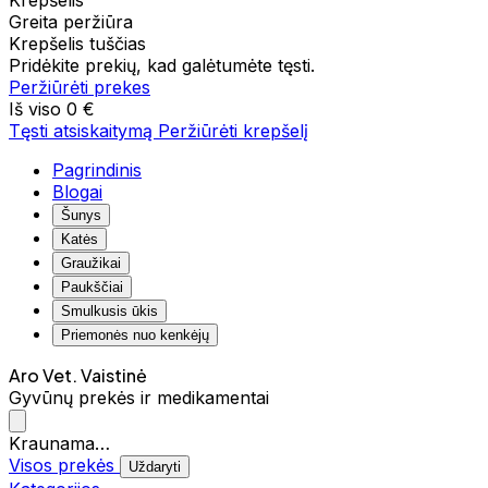
Krepšelis
Greita peržiūra
Krepšelis tuščias
Pridėkite prekių, kad galėtumėte tęsti.
Peržiūrėti prekes
Iš viso
0 €
Tęsti atsiskaitymą
Peržiūrėti krepšelį
Pagrindinis
Blogai
Šunys
Katės
Graužikai
Paukščiai
Smulkusis ūkis
Priemonės nuo kenkėjų
Aro Vet. Vaistinė
Gyvūnų prekės ir medikamentai
Kraunama…
Visos prekės
Uždaryti