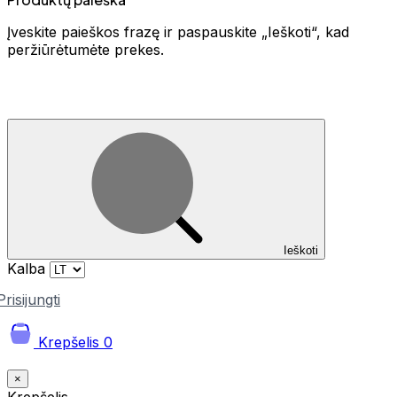
Įveskite paieškos frazę ir paspauskite „Ieškoti“, kad
peržiūrėtumėte prekes.
Ieškoti
Kalba
Prisijungti
Krepšelis
0
×