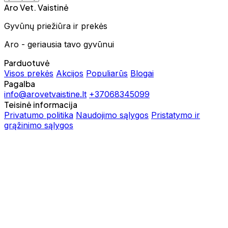
Aro Vet. Vaistinė
Gyvūnų priežiūra ir prekės
Aro - geriausia tavo gyvūnui
Parduotuvė
Visos prekės
Akcijos
Populiarūs
Blogai
Pagalba
info@arovetvaistine.lt
+37068345099
Teisinė informacija
Privatumo politika
Naudojimo sąlygos
Pristatymo ir
grąžinimo sąlygos