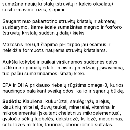
sumažina naujų kristalų (struvitų ir kalcio oksalatų)
susiformavimo riziką šlapime.
Saugant nuo pakartotino struvitų kristalų ir akmenų
susidarymo, šiame ėdale sumažintas magnio ir fosforo
(struvitų kristalų sudėtinių dalių) kiekis.
Mažesnis nei 6,4 šlapimo pH tirpdo jau esamus ir
neleidžia formuotis naujiems struvitų kristalams.
Aukšta kokybė ir puikiai virškinamos sudėtinės dalys
užtikrina optimalų ėdalo maistinių medžiagų įsisavinimą,
tuo pačiu sumažindamos išmatų kiekį.
EPA ir DHA priklauso riebalų rūgštims omega-3, kurios
naudingos palaikant sveiką odos, kailio ir sąnarių būklę.
Sudėtis:
Kiauliena, kukurūzai, saulėgrąžų aliejus,
kiaušinių milteliai, žuvų taukai, mineralai, vitaminai ir
mikroelementai (įskaitant chelatinius mikroelementus),
gysločio sėklų luobelės, dekstrozė, ksilozė, metioninas,
celiuliozės milteliai, taurinas, chondroitino sulfatas.