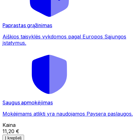
Paprastas grąžinimas
Aiškios taisyklės vykdomos pagal Europos Sąjungos
įstatymus.
Saugus apmokėjimas
Mokėjimams atlikti yra naudojamos Paysera paslaugos.
Kaina
11,20 €
Į krepšelį