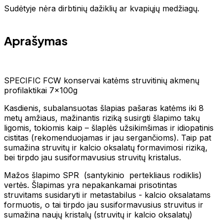
Sudėtyje nėra dirbtinių dažiklių ar kvapiųjų medžiagų.
Aprašymas
SPECIFIC FCW konservai katėms struvitinių akmenų
profilaktikai 7x100g
Kasdienis, subalansuotas šlapias pašaras katėms iki 8
metų amžiaus, mažinantis riziką susirgti šlapimo takų
ligomis, tokiomis kaip – šlaplės užsikimšimas ir idiopatinis
cistitas (rekomenduojamas ir jau sergančioms). Taip pat
sumažina struvitų ir kalcio oksalatų formavimosi riziką,
bei tirpdo jau susiformavusius struvitų kristalus.
Mažos šlapimo SPR (santykinio pertekliaus rodiklis)
vertės. Šlapimas yra nepakankamai prisotintas
struvitams susidaryti ir metastabilus - kalcio oksalatams
formuotis, o tai tirpdo jau susiformavusius struvitus ir
sumažina naujų kristalų (struvitų ir kalcio oksalatų)