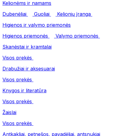
Kelionėms ir namams
Dubenėliai
Guoliai
Kelionių įranga
Higienos ir valymo priemonės
Higienos priemonės
Valymo priemonės
Skanėstai ir kramtalai
Visos prekės
Drabužiai ir aksesuarai
Visos prekės
Knygos ir literatūra
Visos prekės
Žaislai
Visos prekės
Antkakliai, petnešos, pavadėliai, antsnukiai