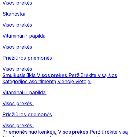
Visos prekės
Skanėstai
Visos prekės
Vitaminai ir papildai
Visos prekės
Priežiūros priemonės
Visos prekės
Smulkusis ūkis
Visos prekės
Peržiūrėkite visą šios
kategorijos asortimentą vienoje vietoje.
Vitaminai ir papildai
Visos prekės
Priežiūros priemonės
Visos prekės
Priemonės nuo kenkėjų
Visos prekės
Peržiūrėkite visą