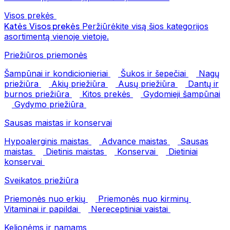
Visos prekės
Katės
Visos prekės
Peržiūrėkite visą šios kategorijos
asortimentą vienoje vietoje.
Priežiūros priemonės
Šampūnai ir kondicionieriai
Šukos ir šepečiai
Nagų
priežiūra
Akių priežiūra
Ausų priežiūra
Dantų ir
burnos priežiūra
Kitos prekės
Gydomieji šampūnai
Gydymo priežiūra
Sausas maistas ir konservai
Hypoalerginis maistas
Advance maistas
Sausas
maistas
Dietinis maistas
Konservai
Dietiniai
konservai
Sveikatos priežiūra
Priemonės nuo erkių
Priemonės nuo kirminų
Vitaminai ir papildai
Nereceptiniai vaistai
Kelionėms ir namams