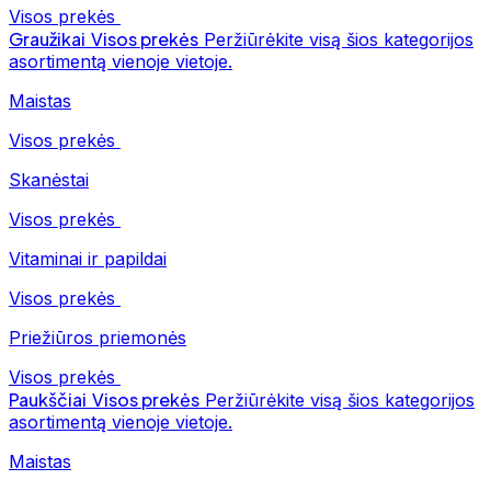
Visos prekės
Graužikai
Visos prekės
Peržiūrėkite visą šios kategorijos
asortimentą vienoje vietoje.
Maistas
Visos prekės
Skanėstai
Visos prekės
Vitaminai ir papildai
Visos prekės
Priežiūros priemonės
Visos prekės
Paukščiai
Visos prekės
Peržiūrėkite visą šios kategorijos
asortimentą vienoje vietoje.
Maistas