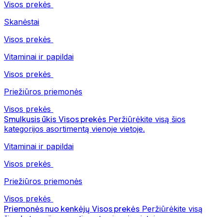
Visos prekės
Skanėstai
Visos prekės
Vitaminai ir papildai
Visos prekės
Priežiūros priemonės
Visos prekės
Smulkusis ūkis
Visos prekės
Peržiūrėkite visą šios
kategorijos asortimentą vienoje vietoje.
Vitaminai ir papildai
Visos prekės
Priežiūros priemonės
Visos prekės
Priemonės nuo kenkėjų
Visos prekės
Peržiūrėkite visą