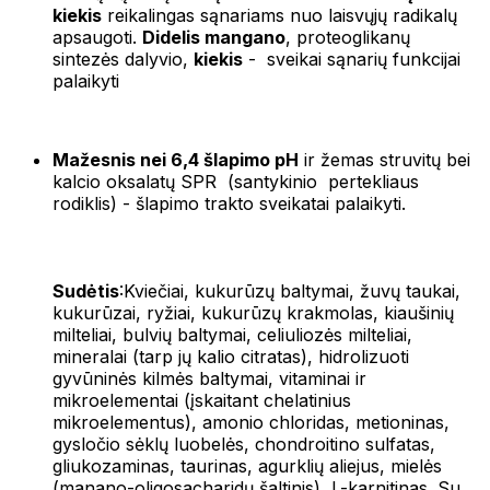
kiekis
reikalingas sąnariams nuo laisvųjų radikalų
apsaugoti.
Didelis mangano
, proteoglikanų
sintezės dalyvio,
kiekis
- sveikai sąnarių funkcijai
palaikyti
Mažesnis nei 6,4 šlapimo pH
ir žemas struvitų bei
kalcio oksalatų SPR (santykinio pertekliaus
rodiklis) - šlapimo trakto sveikatai palaikyti.
Sudėtis
:Kviečiai, kukurūzų baltymai, žuvų taukai,
kukurūzai, ryžiai, kukurūzų krakmolas, kiaušinių
milteliai, bulvių baltymai, celiuliozės milteliai,
mineralai (tarp jų kalio citratas), hidrolizuoti
gyvūninės kilmės baltymai, vitaminai ir
mikroelementai (įskaitant chelatinius
mikroelementus), amonio chloridas, metioninas,
gysločio sėklų luobelės, chondroitino sulfatas,
gliukozaminas, taurinas, agurklių aliejus, mielės
(manano-oligosacharidų šaltinis), L-karnitinas. Su