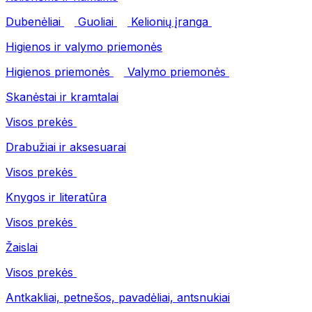
Dubenėliai
Guoliai
Kelionių įranga
Higienos ir valymo priemonės
Higienos priemonės
Valymo priemonės
Skanėstai ir kramtalai
Visos prekės
Drabužiai ir aksesuarai
Visos prekės
Knygos ir literatūra
Visos prekės
Žaislai
Visos prekės
Antkakliai, petnešos, pavadėliai, antsnukiai