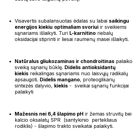
Visavertis subalansuotas ėdalas su labai
saikingu
energijos kiekiu
optimaliam svoriui
ir sveikiems
sąnariams išlaikyti. Turi
L-karnitino
riebalų
oksidacijai stiprinti ir liesai raumenų masei išlaikyti.
Natūralus gliukozaminas ir chondroitinas
palaiko
sveiką sąnarių būklę.
Didelis antioksidantų
kiekis
reikalingas sąnariams nuo laisvųjų radikalų
apsaugoti.
Didelis mangano
, proteoglikanų
sintezės dalyvio,
kiekis
- sveikai sąnarių funkcijai
palaikyti
Mažesnis nei 6,4 šlapimo pH
ir žemas struvitų bei
kalcio oksalatų SPR (santykinio pertekliaus
rodiklis) - šlapimo trakto sveikatai palaikyti.