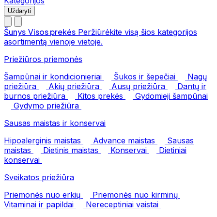
Kategorijos
Uždaryti
Šunys
Visos prekės
Peržiūrėkite visą šios kategorijos
asortimentą vienoje vietoje.
Priežiūros priemonės
Šampūnai ir kondicionieriai
Šukos ir šepečiai
Nagų
priežiūra
Akių priežiūra
Ausų priežiūra
Dantų ir
burnos priežiūra
Kitos prekės
Gydomieji šampūnai
Gydymo priežiūra
Sausas maistas ir konservai
Hipoalerginis maistas
Advance maistas
Sausas
maistas
Dietinis maistas
Konservai
Dietiniai
konservai
Sveikatos priežiūra
Priemonės nuo erkių
Priemonės nuo kirminų
Vitaminai ir papildai
Nereceptiniai vaistai