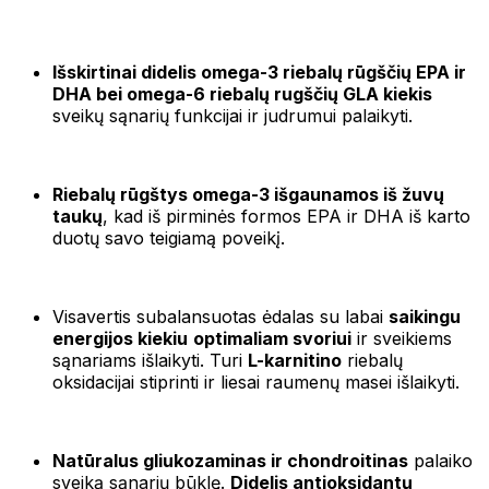
Išskirtinai didelis omega-3 riebalų rūgščių EPA ir
DHA bei omega-6 riebalų rugščių GLA kiekis
sveikų sąnarių funkcijai ir judrumui palaikyti.
Riebalų rūgštys omega-3 išgaunamos iš žuvų
taukų
, kad iš pirminės formos EPA ir DHA iš karto
duotų savo teigiamą poveikį.
Visavertis subalansuotas ėdalas su labai
saikingu
energijos kiekiu
optimaliam svoriui
ir sveikiems
sąnariams išlaikyti. Turi
L-karnitino
riebalų
oksidacijai stiprinti ir liesai raumenų masei išlaikyti.
Natūralus gliukozaminas ir chondroitinas
palaiko
sveiką sąnarių būklę.
Didelis antioksidantų