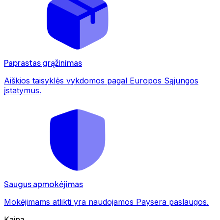
Paprastas grąžinimas
Aiškios taisyklės vykdomos pagal Europos Sąjungos
įstatymus.
Saugus apmokėjimas
Mokėjimams atlikti yra naudojamos Paysera paslaugos.
Kaina