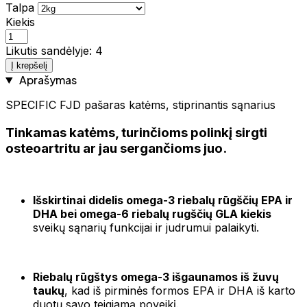
Talpa
Kiekis
Likutis sandėlyje: 4
Į krepšelį
Aprašymas
SPECIFIC FJD pašaras katėms, stiprinantis sąnarius
Tinkamas katėms, turinčioms polinkį sirgti
osteoartritu ar jau sergančioms juo.
Išskirtinai didelis omega-3 riebalų rūgščių EPA ir
DHA bei omega-6 riebalų rugščių GLA kiekis
sveikų sąnarių funkcijai ir judrumui palaikyti.
Riebalų rūgštys omega-3 išgaunamos iš žuvų
taukų
, kad iš pirminės formos EPA ir DHA iš karto
duotų savo teigiamą poveikį.