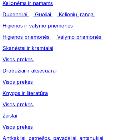
Kelionėms ir namams
Dubenėliai
Guoliai
Kelionių įranga
Higienos ir valymo priemonės
Higienos priemonės
Valymo priemonės
Skanėstai ir kramtalai
Visos prekės
Drabužiai ir aksesuarai
Visos prekės
Knygos ir literatūra
Visos prekės
Žaislai
Visos prekės
Antkakliai, petnešos, pavadėliai, antsnukiai