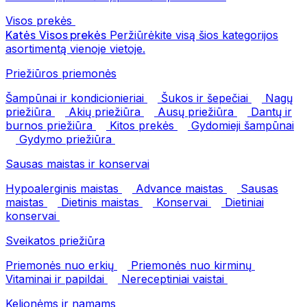
Visos prekės
Katės
Visos prekės
Peržiūrėkite visą šios kategorijos
asortimentą vienoje vietoje.
Priežiūros priemonės
Šampūnai ir kondicionieriai
Šukos ir šepečiai
Nagų
priežiūra
Akių priežiūra
Ausų priežiūra
Dantų ir
burnos priežiūra
Kitos prekės
Gydomieji šampūnai
Gydymo priežiūra
Sausas maistas ir konservai
Hypoalerginis maistas
Advance maistas
Sausas
maistas
Dietinis maistas
Konservai
Dietiniai
konservai
Sveikatos priežiūra
Priemonės nuo erkių
Priemonės nuo kirminų
Vitaminai ir papildai
Nereceptiniai vaistai
Kelionėms ir namams