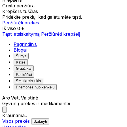
Krepšelis
Greita peržiūra
Krepšelis tuščias
Pridėkite prekių, kad galėtumėte tęsti.
Peržiūrėti prekes
Iš viso
0 €
Tęsti atsiskaitymą
Peržiūrėti krepšelį
Pagrindinis
Blogai
Šunys
Katės
Graužikai
Paukščiai
Smulkusis ūkis
Priemonės nuo kenkėjų
Aro Vet. Vaistinė
Gyvūnų prekės ir medikamentai
Kraunama…
Visos prekės
Uždaryti