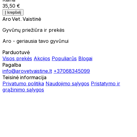
35,50 €
Į krepšelį
Aro Vet. Vaistinė
Gyvūnų priežiūra ir prekės
Aro - geriausia tavo gyvūnui
Parduotuvė
Visos prekės
Akcijos
Populiarūs
Blogai
Pagalba
info@arovetvaistine.lt
+37068345099
Teisinė informacija
Privatumo politika
Naudojimo sąlygos
Pristatymo ir
grąžinimo sąlygos