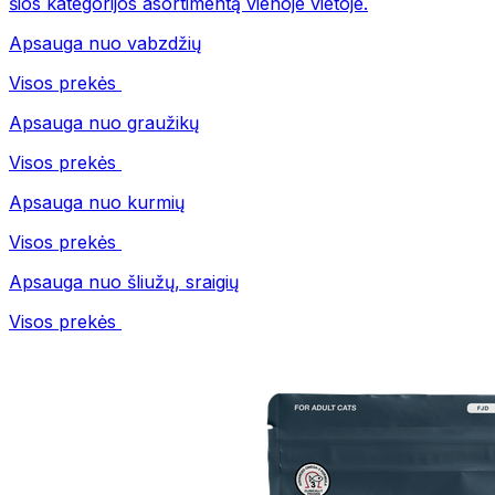
šios kategorijos asortimentą vienoje vietoje.
Apsauga nuo vabzdžių
Visos prekės
Apsauga nuo graužikų
Visos prekės
Apsauga nuo kurmių
Visos prekės
Apsauga nuo šliužų, sraigių
Visos prekės