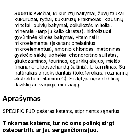
Sudėtis
:Kviečiai, kukurūzų baltymai, žuvų taukai,
kukurūzai, ryžiai, kukurūzų krakmolas, kiaušinių
milteliai, bulvių baltymai, celiuliozės milteliai,
mineralai (tarp jų kalio citratas), hidrolizuoti
gyvūninės kilmės baltymai, vitaminai ir
mikroelementai (įskaitant chelatinius
mikroelementus), amonio chloridas, metioninas,
gysločio sėklų luobelės, chondroitino sulfatas,
gliukozaminas, taurinas, agurklių aliejus, mielės
(manano-oligosacharidų šaltinis), L-karnitinas. Su
natūraliais antioksidantais (tokoferoliais, rozmarinų
ekstraktu ir vitaminu C). Sudėtyje nėra dirbtinių
dažiklių ar kvapiųjų medžiagų.
Aprašymas
SPECIFIC FJD pašaras katėms, stiprinantis sąnarius
Tinkamas katėms, turinčioms polinkį sirgti
osteoartritu ar jau sergančioms juo.