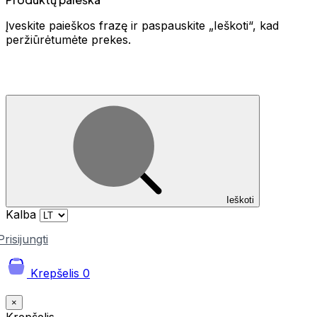
Įveskite paieškos frazę ir paspauskite „Ieškoti“, kad
peržiūrėtumėte prekes.
Ieškoti
Kalba
Prisijungti
Krepšelis
0
×