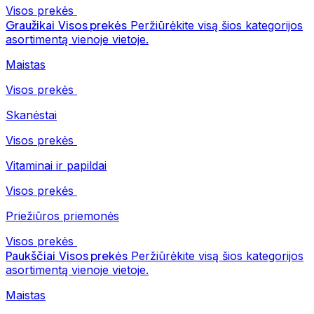
Visos prekės
Graužikai
Visos prekės
Peržiūrėkite visą šios kategorijos
asortimentą vienoje vietoje.
Maistas
Visos prekės
Skanėstai
Visos prekės
Vitaminai ir papildai
Visos prekės
Priežiūros priemonės
Visos prekės
Paukščiai
Visos prekės
Peržiūrėkite visą šios kategorijos
asortimentą vienoje vietoje.
Maistas