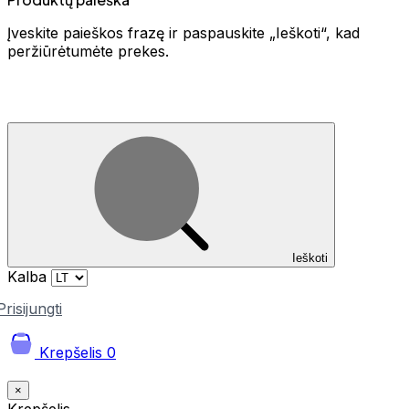
Įveskite paieškos frazę ir paspauskite „Ieškoti“, kad
peržiūrėtumėte prekes.
Ieškoti
Kalba
Prisijungti
Krepšelis
0
×