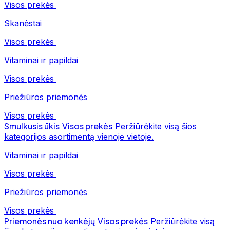
Visos prekės
Skanėstai
Visos prekės
Vitaminai ir papildai
Visos prekės
Priežiūros priemonės
Visos prekės
Smulkusis ūkis
Visos prekės
Peržiūrėkite visą šios
kategorijos asortimentą vienoje vietoje.
Vitaminai ir papildai
Visos prekės
Priežiūros priemonės
Visos prekės
Priemonės nuo kenkėjų
Visos prekės
Peržiūrėkite visą