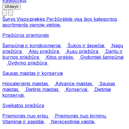
Kategorijos
Uždaryti
Šunys
Visos prekės
Peržiūrėkite visą šios kategorijos
asortimentą vienoje vietoje.
Priežiūros priemonės
Šampūnai ir kondicionieriai
Šukos ir šepečiai
Nagų
priežiūra
Akių priežiūra
Ausų priežiūra
Dantų ir
burnos priežiūra
Kitos prekės
Gydomieji šampūnai
Gydymo priežiūra
Sausas maistas ir konservai
Hipoalerginis maistas
Advance maistas
Sausas
maistas
Dietinis maistas
Konservai
Dietiniai
konservai
Sveikatos priežiūra
Priemonės nuo erkių
Priemonės nuo kirminų
Vitaminai ir papildai
Nereceptiniai vaistai