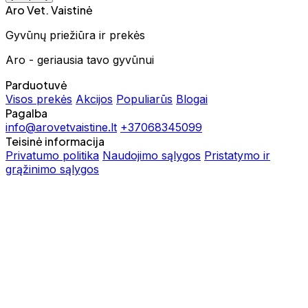
Aro Vet. Vaistinė
Gyvūnų priežiūra ir prekės
Aro - geriausia tavo gyvūnui
Parduotuvė
Visos prekės
Akcijos
Populiarūs
Blogai
Pagalba
info@arovetvaistine.lt
+37068345099
Teisinė informacija
Privatumo politika
Naudojimo sąlygos
Pristatymo ir
grąžinimo sąlygos