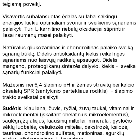
teigiamą poveikį.
Visavertis subalansuotas ėdalas su labai saikingu
energijos kiekiu optimaliam svoriui ir sveikiems sąnariams
palaikyti. Turi L-karnitino riebalų oksidacijai stiprinti ir
liesai raumenų masei palaikyti.
Natūralus gliukozaminas ir chondroitinas palaiko sveiką
sąnarių būklę. Didelis antioksidantų kiekis reikalingas
sąnariams nuo laisvųjų radikalų apsaugoti. Didelis
mangano, proteoglikanų sintezės dalyvio, kiekis - sveikai
sąnarių funkcijai palaikyti.
Mažesnis nei 6,4 šlapimo pH ir žemas struvitų bei kalcio
oksalatų SPR (santykinio pertekliaus rodiklis) - šlapimo
trakto sveikatai palaikyti
Sudėtis
: Kiauliena, žuvis, ryžiai, žuvų taukai, vitaminai ir
mikroelementai (įskaitant chelatinius mikroelementus),
saulėgrąžų aliejus, kiaušinių milteliai, mineralai, gysločio
sėklų luobelės, celiuliozės milteliai, dekstrozė, ksilozė,
taurinas, chondroitino sulfatas, metioninas, agurklių