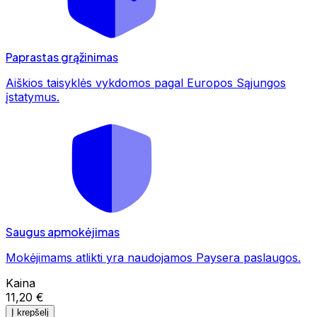
Paprastas grąžinimas
Aiškios taisyklės vykdomos pagal Europos Sąjungos
įstatymus.
Saugus apmokėjimas
Mokėjimams atlikti yra naudojamos Paysera paslaugos.
Kaina
11,20 €
Į krepšelį