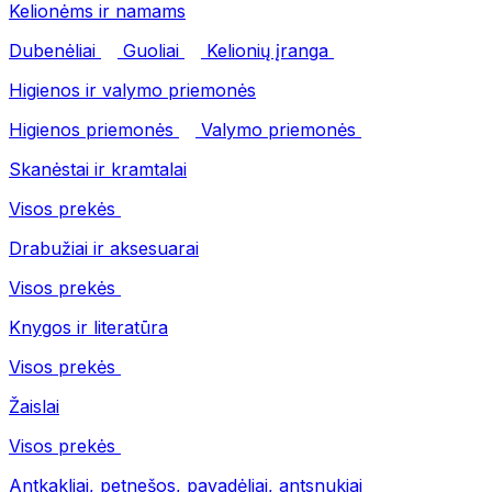
Kelionėms ir namams
Dubenėliai
Guoliai
Kelionių įranga
Higienos ir valymo priemonės
Higienos priemonės
Valymo priemonės
Skanėstai ir kramtalai
Visos prekės
Drabužiai ir aksesuarai
Visos prekės
Knygos ir literatūra
Visos prekės
Žaislai
Visos prekės
Antkakliai, petnešos, pavadėliai, antsnukiai