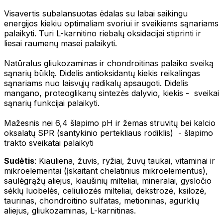
Visavertis subalansuotas ėdalas su labai saikingu
energijos kiekiu optimaliam svoriui ir sveikiems sąnariams
palaikyti. Turi L-karnitino riebalų oksidacijai stiprinti ir
liesai raumenų masei palaikyti.
Natūralus gliukozaminas ir chondroitinas palaiko sveiką
sąnarių būklę. Didelis antioksidantų kiekis reikalingas
sąnariams nuo laisvųjų radikalų apsaugoti. Didelis
mangano, proteoglikanų sintezės dalyvio, kiekis - sveikai
sąnarių funkcijai palaikyti.
Mažesnis nei 6,4 šlapimo pH ir žemas struvitų bei kalcio
oksalatų SPR (santykinio pertekliaus rodiklis) - šlapimo
trakto sveikatai palaikyti
Sudėtis
: Kiauliena, žuvis, ryžiai, žuvų taukai, vitaminai ir
mikroelementai (įskaitant chelatinius mikroelementus),
saulėgrąžų aliejus, kiaušinių milteliai, mineralai, gysločio
sėklų luobelės, celiuliozės milteliai, dekstrozė, ksilozė,
taurinas, chondroitino sulfatas, metioninas, agurklių
aliejus, gliukozaminas, L-karnitinas.