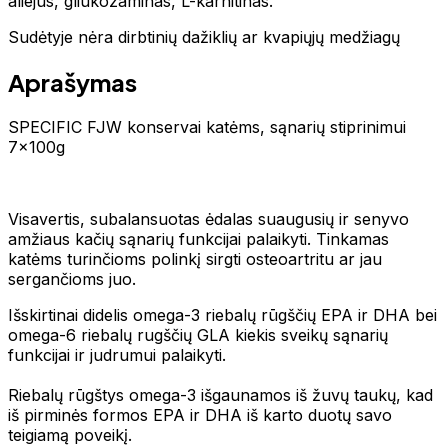
aliejus, gliukozaminas, L-karnitinas.
Sudėtyje nėra dirbtinių dažiklių ar kvapiųjų medžiagų
Aprašymas
SPECIFIC FJW konservai katėms, sąnarių stiprinimui
7x100g
Visavertis, subalansuotas ėdalas suaugusių ir senyvo
amžiaus kačių sąnarių funkcijai palaikyti. Tinkamas
katėms turinčioms polinkį sirgti osteoartritu ar jau
sergančioms juo.
Išskirtinai didelis omega-3 riebalų rūgščių EPA ir DHA bei
omega-6 riebalų rugščių GLA kiekis sveikų sąnarių
funkcijai ir judrumui palaikyti.
Riebalų rūgštys omega-3 išgaunamos iš žuvų taukų, kad
iš pirminės formos EPA ir DHA iš karto duotų savo
teigiamą poveikį.