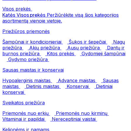
Visos prekės
Katės
Visos prekės
Peržiūrėkite visą šios kategorijos
asortimentą vienoje vietoje.
Priežiūros priemonės
Šampūnai ir kondicionieriai
Šukos ir šepečiai
Nagų
priežiūra
Akių priežiūra
Ausų priežiūra
Dantų ir
burnos priežiūra
Kitos prekės
Gydomieji šampūnai
Gydymo priežiūra
Sausas maistas ir konservai
Hypoalerginis maistas
Advance maistas
Sausas
maistas
Dietinis maistas
Konservai
Dietiniai
konservai
Sveikatos priežiūra
Priemonės nuo erkių
Priemonės nuo kirminų
Vitaminai ir papildai
Nereceptiniai vaistai
Kelionėms ir namams