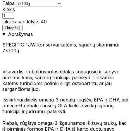
Talpa
Kiekis
Likutis sandėlyje: 40
Į krepšelį
Aprašymas
SPECIFIC FJW konservai katėms, sąnarių stiprinimui
7x100g
Visavertis, subalansuotas ėdalas suaugusių ir senyvo
amžiaus kačių sąnarių funkcijai palaikyti. Tinkamas
katėms turinčioms polinkį sirgti osteoartritu ar jau
sergančioms juo.
Išskirtinai didelis omega-3 riebalų rūgščių EPA ir DHA bei
omega-6 riebalų rugščių GLA kiekis sveikų sąnarių
funkcijai ir judrumui palaikyti.
Riebalų rūgštys omega-3 išgaunamos iš žuvų taukų, kad
iš pirminės formos EPA ir DHA iš karto duotų savo