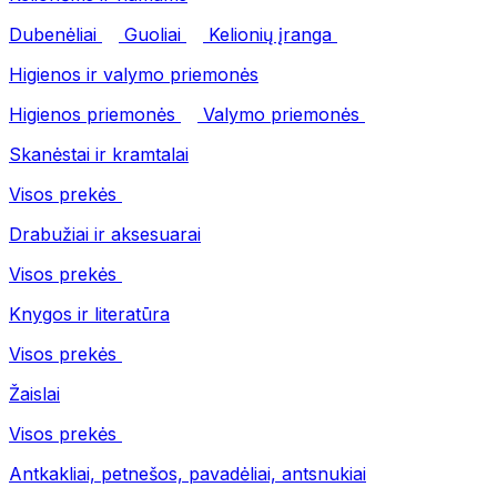
Dubenėliai
Guoliai
Kelionių įranga
Higienos ir valymo priemonės
Higienos priemonės
Valymo priemonės
Skanėstai ir kramtalai
Visos prekės
Drabužiai ir aksesuarai
Visos prekės
Knygos ir literatūra
Visos prekės
Žaislai
Visos prekės
Antkakliai, petnešos, pavadėliai, antsnukiai