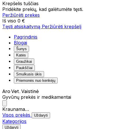
Krepšelis tuščias
Pridėkite prekių, kad galėtumėte tęsti.
Peržiūrėti prekes
Iš viso
0 €
Tęsti atsiskaitymą
Peržiūrėti krepšelį
Pagrindinis
Blogai
Šunys
Katės
Graužikai
Paukščiai
Smulkusis ūkis
Priemonės nuo kenkėjų
Aro Vet. Vaistinė
Gyvūnų prekės ir medikamentai
Kraunama…
Visos prekės
Uždaryti
Kategorijos
Uždaryti