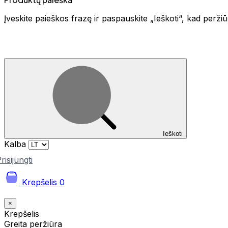
Įveskite paieškos frazę ir paspauskite „Ieškoti“, kad perž
Ieškoti
Kalba
risijungti
Krepšelis
0
×
Krepšelis
Greita peržiūra