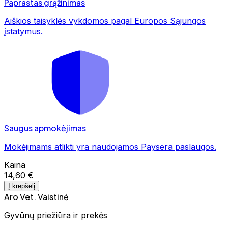
Paprastas grąžinimas
Aiškios taisyklės vykdomos pagal Europos Sąjungos
įstatymus.
Saugus apmokėjimas
Mokėjimams atlikti yra naudojamos Paysera paslaugos.
Kaina
14,60 €
Į krepšelį
Aro Vet. Vaistinė
Gyvūnų priežiūra ir prekės