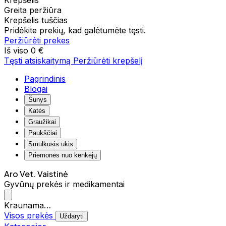
Krepšelis
Greita peržiūra
Krepšelis tuščias
Pridėkite prekių, kad galėtumėte tęsti.
Peržiūrėti prekes
Iš viso
0 €
Tęsti atsiskaitymą
Peržiūrėti krepšelį
Pagrindinis
Blogai
Šunys
Katės
Graužikai
Paukščiai
Smulkusis ūkis
Priemonės nuo kenkėjų
Aro Vet. Vaistinė
Gyvūnų prekės ir medikamentai
Kraunama…
Visos prekės
Uždaryti