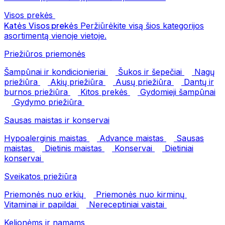
Visos prekės
Katės
Visos prekės
Peržiūrėkite visą šios kategorijos
asortimentą vienoje vietoje.
Priežiūros priemonės
Šampūnai ir kondicionieriai
Šukos ir šepečiai
Nagų
priežiūra
Akių priežiūra
Ausų priežiūra
Dantų ir
burnos priežiūra
Kitos prekės
Gydomieji šampūnai
Gydymo priežiūra
Sausas maistas ir konservai
Hypoalerginis maistas
Advance maistas
Sausas
maistas
Dietinis maistas
Konservai
Dietiniai
konservai
Sveikatos priežiūra
Priemonės nuo erkių
Priemonės nuo kirminų
Vitaminai ir papildai
Nereceptiniai vaistai
Kelionėms ir namams