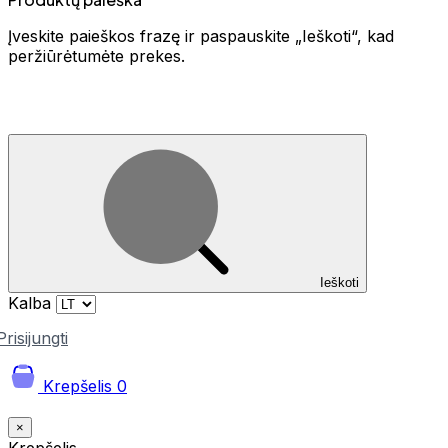
Įveskite paieškos frazę ir paspauskite „Ieškoti“, kad
peržiūrėtumėte prekes.
Ieškoti
Kalba
Prisijungti
Krepšelis
0
×