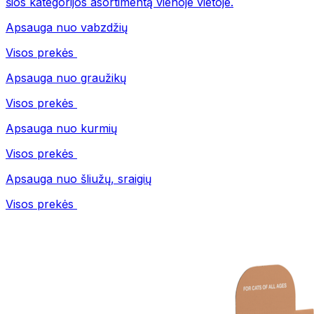
šios kategorijos asortimentą vienoje vietoje.
Apsauga nuo vabzdžių
Visos prekės
Apsauga nuo graužikų
Visos prekės
Apsauga nuo kurmių
Visos prekės
Apsauga nuo šliužų, sraigių
Visos prekės