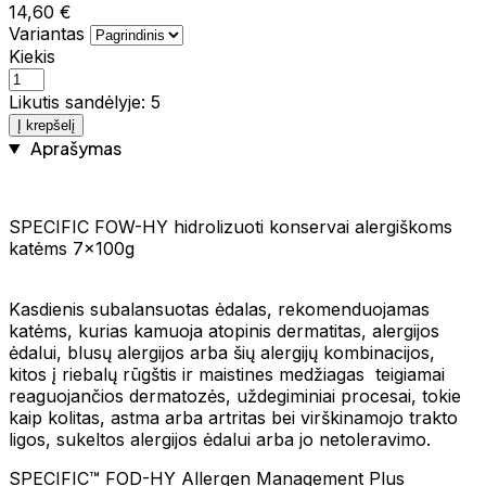
14,60 €
Variantas
Kiekis
Likutis sandėlyje: 5
Į krepšelį
Aprašymas
SPECIFIC FOW-HY hidrolizuoti konservai alergiškoms
katėms 7x100g
Kasdienis subalansuotas ėdalas, rekomenduojamas
katėms, kurias kamuoja atopinis dermatitas, alergijos
ėdalui, blusų alergijos arba šių alergijų kombinacijos,
kitos į riebalų rūgštis ir maistines medžiagas teigiamai
reaguojančios dermatozės, uždegiminiai procesai, tokie
kaip kolitas, astma arba artritas bei virškinamojo trakto
ligos, sukeltos alergijos ėdalui arba jo netoleravimo.
SPECIFIC™ FOD-HY Allergen Management Plus