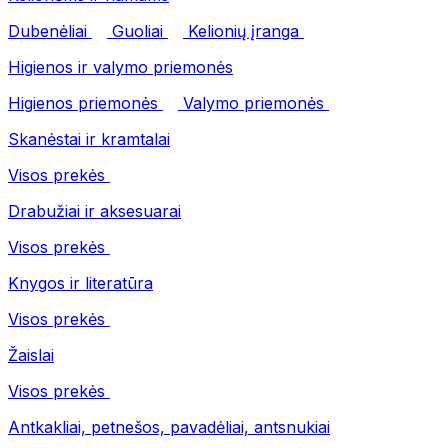
Dubenėliai
Guoliai
Kelionių įranga
Higienos ir valymo priemonės
Higienos priemonės
Valymo priemonės
Skanėstai ir kramtalai
Visos prekės
Drabužiai ir aksesuarai
Visos prekės
Knygos ir literatūra
Visos prekės
Žaislai
Visos prekės
Antkakliai, petnešos, pavadėliai, antsnukiai