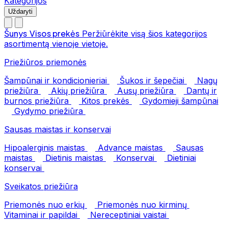
Kategorijos
Uždaryti
Šunys
Visos prekės
Peržiūrėkite visą šios kategorijos
asortimentą vienoje vietoje.
Priežiūros priemonės
Šampūnai ir kondicionieriai
Šukos ir šepečiai
Nagų
priežiūra
Akių priežiūra
Ausų priežiūra
Dantų ir
burnos priežiūra
Kitos prekės
Gydomieji šampūnai
Gydymo priežiūra
Sausas maistas ir konservai
Hipoalerginis maistas
Advance maistas
Sausas
maistas
Dietinis maistas
Konservai
Dietiniai
konservai
Sveikatos priežiūra
Priemonės nuo erkių
Priemonės nuo kirminų
Vitaminai ir papildai
Nereceptiniai vaistai