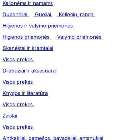
Kelionėms ir namams
Dubenėliai
Guoliai
Kelionių įranga
Higienos ir valymo priemonės
Higienos priemonės
Valymo priemonės
Skanėstai ir kramtalai
Visos prekės
Drabužiai ir aksesuarai
Visos prekės
Knygos ir literatūra
Visos prekės
Žaislai
Visos prekės
Antkakliai, petnešos, pavadėliai, antsnukiai