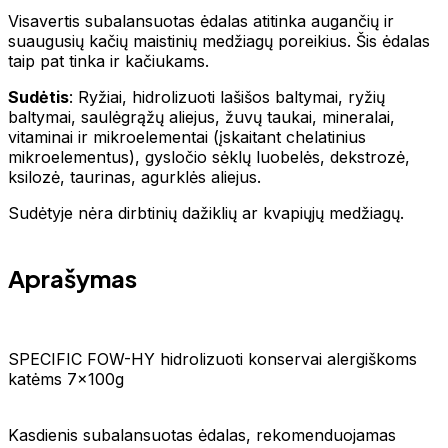
Visavertis subalansuotas ėdalas atitinka augančių ir
suaugusių kačių maistinių medžiagų poreikius. Šis ėdalas
taip pat tinka ir kačiukams.
Sudėtis
: Ryžiai, hidrolizuoti lašišos baltymai, ryžių
baltymai, saulėgrąžų aliejus, žuvų taukai, mineralai,
vitaminai ir mikroelementai (įskaitant chelatinius
mikroelementus), gysločio sėklų luobelės, dekstrozė,
ksilozė, taurinas, agurklės aliejus.
Sudėtyje nėra dirbtinių dažiklių ar kvapiųjų medžiagų.
Aprašymas
SPECIFIC FOW-HY hidrolizuoti konservai alergiškoms
katėms 7x100g
Kasdienis subalansuotas ėdalas, rekomenduojamas