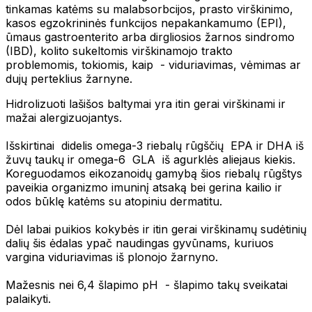
tinkamas katėms su malabsorbcijos, prasto virškinimo,
kasos egzokrininės funkcijos nepakankamumo (EPI),
ūmaus gastroenterito arba dirgliosios žarnos sindromo
(IBD), kolito sukeltomis virškinamojo trakto
problemomis, tokiomis, kaip - viduriavimas, vėmimas ar
dujų perteklius žarnyne.
Hidrolizuoti lašišos baltymai yra itin gerai virškinami ir
mažai alergizuojantys.
Išskirtinai didelis omega-3 riebalų rūgščių EPA ir DHA iš
žuvų taukų ir omega-6 GLA iš agurklės aliejaus kiekis.
Koreguodamos eikozanoidų gamybą šios riebalų rūgštys
paveikia organizmo imuninį atsaką bei gerina kailio ir
odos būklę katėms su atopiniu dermatitu.
Dėl labai puikios kokybės ir itin gerai virškinamų sudėtinių
dalių šis ėdalas ypač naudingas gyvūnams, kuriuos
vargina viduriavimas iš plonojo žarnyno.
Mažesnis nei 6,4 šlapimo pH - šlapimo takų sveikatai
palaikyti.