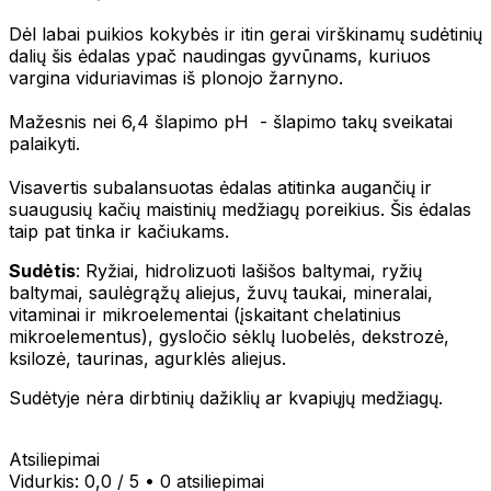
Dėl labai puikios kokybės ir itin gerai virškinamų sudėtinių
dalių šis ėdalas ypač naudingas gyvūnams, kuriuos
vargina viduriavimas iš plonojo žarnyno.
Mažesnis nei 6,4 šlapimo pH - šlapimo takų sveikatai
palaikyti.
Visavertis subalansuotas ėdalas atitinka augančių ir
suaugusių kačių maistinių medžiagų poreikius. Šis ėdalas
taip pat tinka ir kačiukams.
Sudėtis
: Ryžiai, hidrolizuoti lašišos baltymai, ryžių
baltymai, saulėgrąžų aliejus, žuvų taukai, mineralai,
vitaminai ir mikroelementai (įskaitant chelatinius
mikroelementus), gysločio sėklų luobelės, dekstrozė,
ksilozė, taurinas, agurklės aliejus.
Sudėtyje nėra dirbtinių dažiklių ar kvapiųjų medžiagų.
Atsiliepimai
Vidurkis:
0,0
/ 5
•
0 atsiliepimai