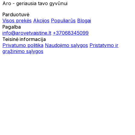
Aro - geriausia tavo gyvūnui
Parduotuvė
Visos prekės
Akcijos
Populiarūs
Blogai
Pagalba
info@arovetvaistine.lt
+37068345099
Teisinė informacija
Privatumo politika
Naudojimo sąlygos
Pristatymo ir
grąžinimo sąlygos