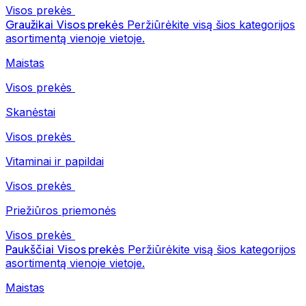
Visos prekės
Graužikai
Visos prekės
Peržiūrėkite visą šios kategorijos
asortimentą vienoje vietoje.
Maistas
Visos prekės
Skanėstai
Visos prekės
Vitaminai ir papildai
Visos prekės
Priežiūros priemonės
Visos prekės
Paukščiai
Visos prekės
Peržiūrėkite visą šios kategorijos
asortimentą vienoje vietoje.
Maistas