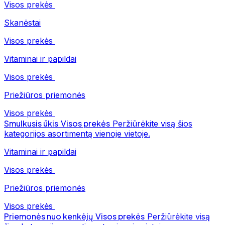
Visos prekės
Skanėstai
Visos prekės
Vitaminai ir papildai
Visos prekės
Priežiūros priemonės
Visos prekės
Smulkusis ūkis
Visos prekės
Peržiūrėkite visą šios
kategorijos asortimentą vienoje vietoje.
Vitaminai ir papildai
Visos prekės
Priežiūros priemonės
Visos prekės
Priemonės nuo kenkėjų
Visos prekės
Peržiūrėkite visą