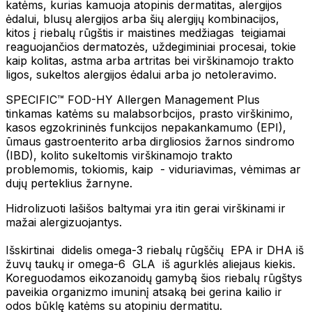
katėms, kurias kamuoja atopinis dermatitas, alergijos
ėdalui, blusų alergijos arba šių alergijų kombinacijos,
kitos į riebalų rūgštis ir maistines medžiagas teigiamai
reaguojančios dermatozės, uždegiminiai procesai, tokie
kaip kolitas, astma arba artritas bei virškinamojo trakto
ligos, sukeltos alergijos ėdalui arba jo netoleravimo.
SPECIFIC™ FOD-HY Allergen Management Plus
tinkamas katėms su malabsorbcijos, prasto virškinimo,
kasos egzokrininės funkcijos nepakankamumo (EPI),
ūmaus gastroenterito arba dirgliosios žarnos sindromo
(IBD), kolito sukeltomis virškinamojo trakto
problemomis, tokiomis, kaip - viduriavimas, vėmimas ar
dujų perteklius žarnyne.
Hidrolizuoti lašišos baltymai yra itin gerai virškinami ir
mažai alergizuojantys.
Išskirtinai didelis omega-3 riebalų rūgščių EPA ir DHA iš
žuvų taukų ir omega-6 GLA iš agurklės aliejaus kiekis.
Koreguodamos eikozanoidų gamybą šios riebalų rūgštys
paveikia organizmo imuninį atsaką bei gerina kailio ir
odos būklę katėms su atopiniu dermatitu.