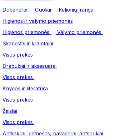
Dubenėliai
Guoliai
Kelionių įranga
Higienos ir valymo priemonės
Higienos priemonės
Valymo priemonės
Skanėstai ir kramtalai
Visos prekės
Drabužiai ir aksesuarai
Visos prekės
Knygos ir literatūra
Visos prekės
Žaislai
Visos prekės
Antkakliai, petnešos, pavadėliai, antsnukiai