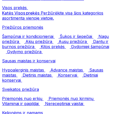
Visos prekės
Katės
Visos prekės
Peržiūrėkite visą šios kategorijos
asortimentą vienoje vietoje.
Priežiūros priemonės
Šampūnai ir kondicionieriai
Šukos ir šepečiai
Nagų
priežiūra
Akių priežiūra
Ausų priežiūra
Dantų ir
burnos priežiūra
Kitos prekės
Gydomieji šampūnai
Gydymo priežiūra
Sausas maistas ir konservai
Hypoalerginis maistas
Advance maistas
Sausas
maistas
Dietinis maistas
Konservai
Dietiniai
konservai
Sveikatos priežiūra
Priemonės nuo erkių
Priemonės nuo kirminų
Vitaminai ir papildai
Nereceptiniai vaistai
Kelionėms ir namams