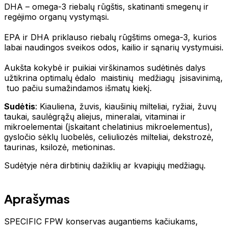
DHA – omega-3 riebalų rūgštis, skatinanti smegenų ir
regėjimo organų vystymąsi.
EPA ir DHA priklauso riebalų rūgštims omega-3, kurios
labai naudingos sveikos odos, kailio ir sąnarių vystymuisi.
Aukšta kokybė ir puikiai virškinamos sudėtinės dalys
užtikrina optimalų ėdalo maistinių medžiagų įsisavinimą,
tuo pačiu sumažindamos išmatų kiekį.
Sudėtis
: Kiauliena, žuvis, kiaušinių milteliai, ryžiai, žuvų
taukai, saulėgrąžų aliejus, mineralai, vitaminai ir
mikroelementai (įskaitant chelatinius mikroelementus),
gysločio sėklų luobelės, celiuliozės milteliai, dekstrozė,
taurinas, ksilozė, metioninas.
Sudėtyje nėra dirbtinių dažiklių ar kvapiųjų medžiagų.
Aprašymas
SPECIFIC FPW konservas augantiems kačiukams,