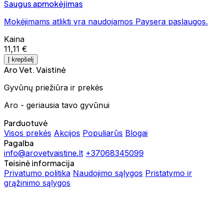
Saugus apmokėjimas
Mokėjimams atlikti yra naudojamos Paysera paslaugos.
Kaina
11,11 €
Į krepšelį
Aro Vet. Vaistinė
Gyvūnų priežiūra ir prekės
Aro - geriausia tavo gyvūnui
Parduotuvė
Visos prekės
Akcijos
Populiarūs
Blogai
Pagalba
info@arovetvaistine.lt
+37068345099
Teisinė informacija
Privatumo politika
Naudojimo sąlygos
Pristatymo ir
grąžinimo sąlygos