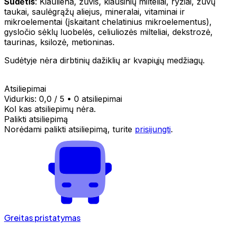
Sudėtis
: Kiauliena, žuvis, kiaušinių milteliai, ryžiai, žuvų
taukai, saulėgrąžų aliejus, mineralai, vitaminai ir
mikroelementai (įskaitant chelatinius mikroelementus),
gysločio sėklų luobelės, celiuliozės milteliai, dekstrozė,
taurinas, ksilozė, metioninas.
Sudėtyje nėra dirbtinių dažiklių ar kvapiųjų medžiagų.
Atsiliepimai
Vidurkis:
0,0
/ 5
•
0 atsiliepimai
Kol kas atsiliepimų nėra.
Palikti atsiliepimą
Norėdami palikti atsiliepimą, turite
prisijungti
.
Greitas pristatymas