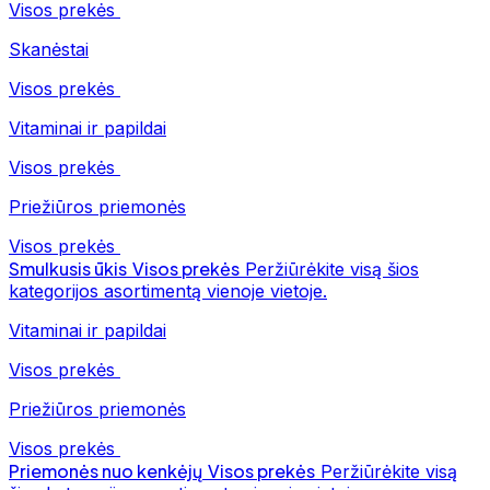
Visos prekės
Skanėstai
Visos prekės
Vitaminai ir papildai
Visos prekės
Priežiūros priemonės
Visos prekės
Smulkusis ūkis
Visos prekės
Peržiūrėkite visą šios
kategorijos asortimentą vienoje vietoje.
Vitaminai ir papildai
Visos prekės
Priežiūros priemonės
Visos prekės
Priemonės nuo kenkėjų
Visos prekės
Peržiūrėkite visą