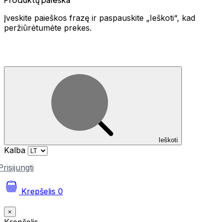
Įveskite paieškos frazę ir paspauskite „Ieškoti“, kad
peržiūrėtumėte prekes.
Ieškoti
Kalba
Prisijungti
Krepšelis
0
×