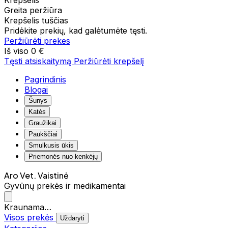
Krepšelis
Greita peržiūra
Krepšelis tuščias
Pridėkite prekių, kad galėtumėte tęsti.
Peržiūrėti prekes
Iš viso
0 €
Tęsti atsiskaitymą
Peržiūrėti krepšelį
Pagrindinis
Blogai
Šunys
Katės
Graužikai
Paukščiai
Smulkusis ūkis
Priemonės nuo kenkėjų
Aro Vet. Vaistinė
Gyvūnų prekės ir medikamentai
Kraunama…
Visos prekės
Uždaryti