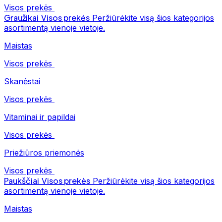
Visos prekės
Graužikai
Visos prekės
Peržiūrėkite visą šios kategorijos
asortimentą vienoje vietoje.
Maistas
Visos prekės
Skanėstai
Visos prekės
Vitaminai ir papildai
Visos prekės
Priežiūros priemonės
Visos prekės
Paukščiai
Visos prekės
Peržiūrėkite visą šios kategorijos
asortimentą vienoje vietoje.
Maistas