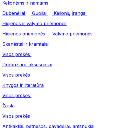
Kelionėms ir namams
Dubenėliai
Guoliai
Kelionių įranga
Higienos ir valymo priemonės
Higienos priemonės
Valymo priemonės
Skanėstai ir kramtalai
Visos prekės
Drabužiai ir aksesuarai
Visos prekės
Knygos ir literatūra
Visos prekės
Žaislai
Visos prekės
Antkakliai, petnešos, pavadėliai, antsnukiai