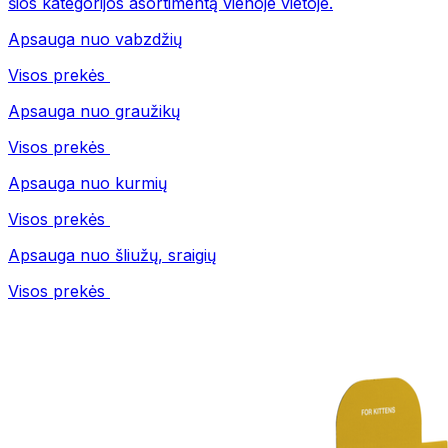
šios kategorijos asortimentą vienoje vietoje.
Apsauga nuo vabzdžių
Visos prekės
Apsauga nuo graužikų
Visos prekės
Apsauga nuo kurmių
Visos prekės
Apsauga nuo šliužų, sraigių
Visos prekės