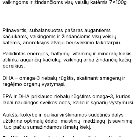
vaikingoms ir žindančioms visų veislių katėmis 7x100g
Pilnavertis, subalansuotas pašaras augantiems
kačiukams, vaikingoms ir žindančioms visų veislių
katėmis, anoreksijos atveju bei sveikimo laikotarpiu.
Padidintas energijos, baltymų, vitaminų ir mineralų kiekis
atitinka augančių kačiukų, vaikingų arba žindančių kačių
poreikius.
DHA – omega-3 riebalų rūgštis, skatinanti smegenų ir
regėjimo organų vystymąsi.
EPA ir DHA priklauso riebalų rūgštims omega-3, kurios
labai naudingos sveikos odos, kailio ir sąnarių vystymuisi.
Aukšta kokybė ir puikiai virškinamos sudėtinės dalys
užtikrina optimalų ėdalo maistinių medžiagų įsisavinimą,
tuo pačiu sumažindamos išmatų kiekį.