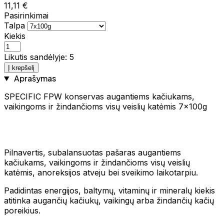
11,11 €
Pasirinkimai
Talpa
Kiekis
Likutis sandėlyje: 5
Į krepšelį
Aprašymas
SPECIFIC FPW konservas augantiems kačiukams,
vaikingoms ir žindančioms visų veislių katėmis 7x100g
Pilnavertis, subalansuotas pašaras augantiems
kačiukams, vaikingoms ir žindančioms visų veislių
katėmis, anoreksijos atveju bei sveikimo laikotarpiu.
Padidintas energijos, baltymų, vitaminų ir mineralų kiekis
atitinka augančių kačiukų, vaikingų arba žindančių kačių
poreikius.