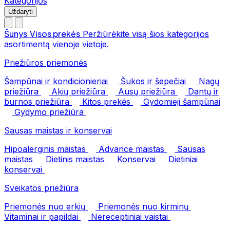
Kategorijos
Uždaryti
Šunys
Visos prekės
Peržiūrėkite visą šios kategorijos
asortimentą vienoje vietoje.
Priežiūros priemonės
Šampūnai ir kondicionieriai
Šukos ir šepečiai
Nagų
priežiūra
Akių priežiūra
Ausų priežiūra
Dantų ir
burnos priežiūra
Kitos prekės
Gydomieji šampūnai
Gydymo priežiūra
Sausas maistas ir konservai
Hipoalerginis maistas
Advance maistas
Sausas
maistas
Dietinis maistas
Konservai
Dietiniai
konservai
Sveikatos priežiūra
Priemonės nuo erkių
Priemonės nuo kirminų
Vitaminai ir papildai
Nereceptiniai vaistai