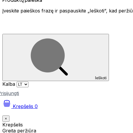
Įveskite paieškos frazę ir paspauskite „Ieškoti“, kad perž
Ieškoti
Kalba
risijungti
Krepšelis
0
×
Krepšelis
Greita peržiūra