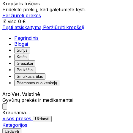
Krepšelis tuščias
Pridėkite prekių, kad galėtumėte tęsti.
Peržiūrėti prekes
Iš viso
0 €
Tęsti atsiskaitymą
Peržiūrėti krepšelį
Pagrindinis
Blogai
Šunys
Katės
Graužikai
Paukščiai
Smulkusis ūkis
Priemonės nuo kenkėjų
Aro Vet. Vaistinė
Gyvūnų prekės ir medikamentai
Kraunama…
Visos prekės
Uždaryti
Kategorijos
Uždaryti