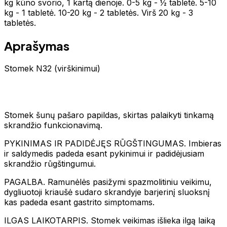
kg kūno svorio, 1 kartą dienoje. 0-5 kg - ½ tabletė. 5-10
kg - 1 tabletė. 10-20 kg - 2 tabletės. Virš 20 kg - 3
tabletės.
Aprašymas
Stomek N32 (virškinimui)
Stomek šunų pašaro papildas, skirtas palaikyti tinkamą
skrandžio funkcionavimą.
PYKINIMAS IR PADIDĖJĘS RŪGŠTINGUMAS. Imbieras
ir saldymedis padeda esant pykinimui ir padidėjusiam
skrandžio rūgštingumui.
PAGALBA. Ramunėlės pasižymi spazmolitiniu veikimu,
dygliuotoji kriaušė sudaro skrandyje barjerinį sluoksnį
kas padeda esant gastrito simptomams.
ILGAS LAIKOTARPIS. Stomek veikimas išlieka ilgą laiką