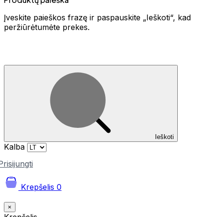
Įveskite paieškos frazę ir paspauskite „Ieškoti“, kad
peržiūrėtumėte prekes.
Ieškoti
Kalba
Prisijungti
Krepšelis
0
×