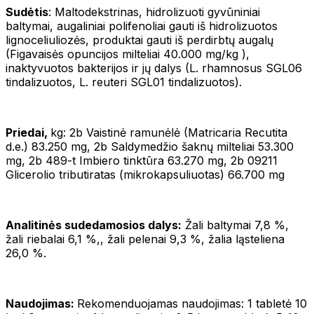
Sudėtis
: Maltodekstrinas, hidrolizuoti gyvūniniai
baltymai, augaliniai polifenoliai gauti iš hidrolizuotos
lignoceliuliozės, produktai gauti iš perdirbtų augalų
(Figavaisės opuncijos milteliai 40.000 mg/kg ),
inaktyvuotos bakterijos ir jų dalys (L. rhamnosus SGL06
tindalizuotos, L. reuteri SGL01 tindalizuotos).
Priedai,
kg: 2b Vaistinė ramunėlė (Matricaria Recutita
d.e.) 83.250 mg, 2b Saldymedžio šaknų milteliai 53.300
mg, 2b 489-t Imbiero tinktūra 63.270 mg, 2b 09211
Glicerolio tributiratas (mikrokapsuliuotas) 66.700 mg
Analitinės sudedamosios dalys:
Žali baltymai 7,8 %,
žali riebalai 6,1 %,, žali pelenai 9,3 %, žalia ląsteliena
26,0 %.
Naudojimas:
Rekomenduojamas naudojimas: 1 tabletė 10