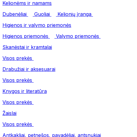
Kelionėms ir namams
Dubenėliai
Guoliai
Kelionių įranga
Higienos ir valymo priemonės
Higienos priemonės
Valymo priemonės
Skanėstai ir kramtalai
Visos prekės
Drabužiai ir aksesuarai
Visos prekės
Knygos ir literatūra
Visos prekės
Žaislai
Visos prekės
Antkakliai, petnešos, pavadėliai, antsnukiai