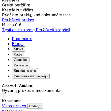
Krepšelis
Greita peržiūra
Krepšelis tuščias
Pridėkite prekių, kad galėtumėte tęsti.
Peržiūrėti prekes
Iš viso
0 €
Tęsti atsiskaitymą
Peržiūrėti krepšelį
Pagrindinis
Blogai
Šunys
Katės
Graužikai
Paukščiai
Smulkusis ūkis
Priemonės nuo kenkėjų
Aro Vet. Vaistinė
Gyvūnų prekės ir medikamentai
Kraunama…
Visos prekės
Uždaryti