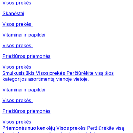
Visos prekės
Skanėstai
Visos prekės
Vitaminai ir papildai
Visos prekės
Priežiūros priemonės
Visos prekės
Smulkusis ūkis
Visos prekės
Peržiūrėkite visą šios
kategorijos asortimentą vienoje vietoje.
Vitaminai ir papildai
Visos prekės
Priežiūros priemonės
Visos prekės
Priemonės nuo kenkėjų
Visos prekės
Peržiūrėkite visą