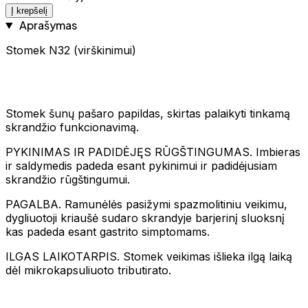
Į krepšelį
Aprašymas
Stomek N32 (virškinimui)
Stomek šunų pašaro papildas, skirtas palaikyti tinkamą
skrandžio funkcionavimą.
PYKINIMAS IR PADIDĖJĘS RŪGŠTINGUMAS. Imbieras
ir saldymedis padeda esant pykinimui ir padidėjusiam
skrandžio rūgštingumui.
PAGALBA. Ramunėlės pasižymi spazmolitiniu veikimu,
dygliuotoji kriaušė sudaro skrandyje barjerinį sluoksnį
kas padeda esant gastrito simptomams.
ILGAS LAIKOTARPIS. Stomek veikimas išlieka ilgą laiką
dėl mikrokapsuliuoto tributirato.