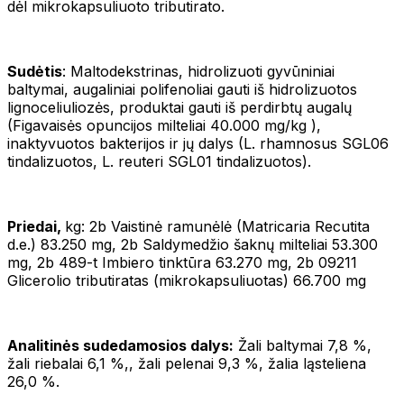
dėl mikrokapsuliuoto tributirato.
Sudėtis
: Maltodekstrinas, hidrolizuoti gyvūniniai
baltymai, augaliniai polifenoliai gauti iš hidrolizuotos
lignoceliuliozės, produktai gauti iš perdirbtų augalų
(Figavaisės opuncijos milteliai 40.000 mg/kg ),
inaktyvuotos bakterijos ir jų dalys (L. rhamnosus SGL06
tindalizuotos, L. reuteri SGL01 tindalizuotos).
Priedai,
kg: 2b Vaistinė ramunėlė (Matricaria Recutita
d.e.) 83.250 mg, 2b Saldymedžio šaknų milteliai 53.300
mg, 2b 489-t Imbiero tinktūra 63.270 mg, 2b 09211
Glicerolio tributiratas (mikrokapsuliuotas) 66.700 mg
Analitinės sudedamosios dalys:
Žali baltymai 7,8 %,
žali riebalai 6,1 %,, žali pelenai 9,3 %, žalia ląsteliena
26,0 %.