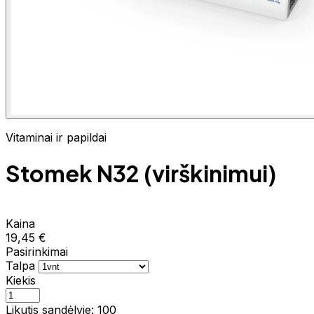
Vitaminai ir papildai
Stomek N32 (virškinimui)
Kaina
19,45 €
Pasirinkimai
Talpa
Kiekis
Likutis sandėlyje: 100