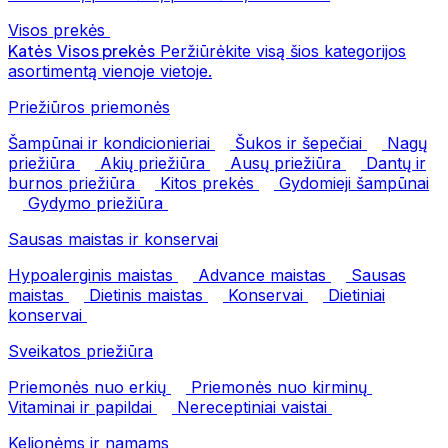
Visos prekės
Katės
Visos prekės
Peržiūrėkite visą šios kategorijos
asortimentą vienoje vietoje.
Priežiūros priemonės
Šampūnai ir kondicionieriai
Šukos ir šepečiai
Nagų
priežiūra
Akių priežiūra
Ausų priežiūra
Dantų ir
burnos priežiūra
Kitos prekės
Gydomieji šampūnai
Gydymo priežiūra
Sausas maistas ir konservai
Hypoalerginis maistas
Advance maistas
Sausas
maistas
Dietinis maistas
Konservai
Dietiniai
konservai
Sveikatos priežiūra
Priemonės nuo erkių
Priemonės nuo kirminų
Vitaminai ir papildai
Nereceptiniai vaistai
Kelionėms ir namams