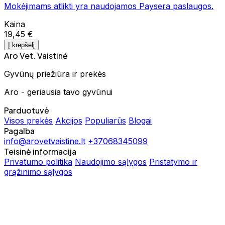
Mokėjimams atlikti yra naudojamos Paysera paslaugos.
Kaina
19,45 €
Į krepšelį
Aro Vet. Vaistinė
Gyvūnų priežiūra ir prekės
Aro - geriausia tavo gyvūnui
Parduotuvė
Visos prekės
Akcijos
Populiarūs
Blogai
Pagalba
info@arovetvaistine.lt
+37068345099
Teisinė informacija
Privatumo politika
Naudojimo sąlygos
Pristatymo ir
grąžinimo sąlygos