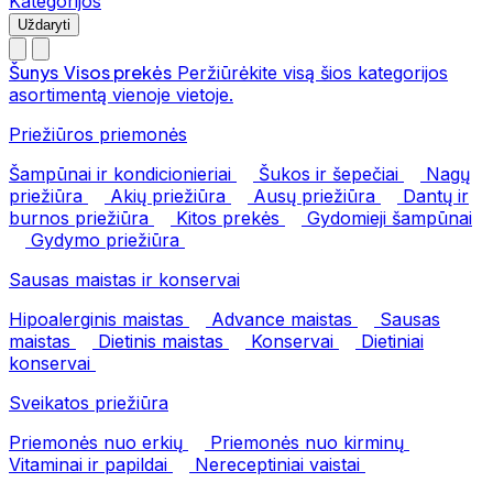
Kategorijos
Uždaryti
Šunys
Visos prekės
Peržiūrėkite visą šios kategorijos
asortimentą vienoje vietoje.
Priežiūros priemonės
Šampūnai ir kondicionieriai
Šukos ir šepečiai
Nagų
priežiūra
Akių priežiūra
Ausų priežiūra
Dantų ir
burnos priežiūra
Kitos prekės
Gydomieji šampūnai
Gydymo priežiūra
Sausas maistas ir konservai
Hipoalerginis maistas
Advance maistas
Sausas
maistas
Dietinis maistas
Konservai
Dietiniai
konservai
Sveikatos priežiūra
Priemonės nuo erkių
Priemonės nuo kirminų
Vitaminai ir papildai
Nereceptiniai vaistai