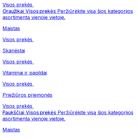
Visos prekės
Graužikai
Visos prekės
Peržiūrėkite visą šios kategorijos
asortimentą vienoje vietoje.
Maistas
Visos prekės
Skanėstai
Visos prekės
Vitaminai ir papildai
Visos prekės
Priežiūros priemonės
Visos prekės
Paukščiai
Visos prekės
Peržiūrėkite visą šios kategorijos
asortimentą vienoje vietoje.
Maistas