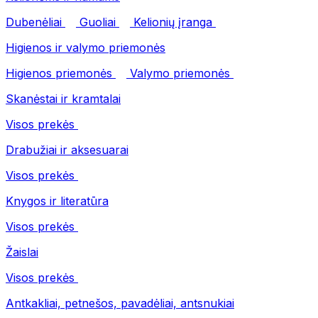
Dubenėliai
Guoliai
Kelionių įranga
Higienos ir valymo priemonės
Higienos priemonės
Valymo priemonės
Skanėstai ir kramtalai
Visos prekės
Drabužiai ir aksesuarai
Visos prekės
Knygos ir literatūra
Visos prekės
Žaislai
Visos prekės
Antkakliai, petnešos, pavadėliai, antsnukiai