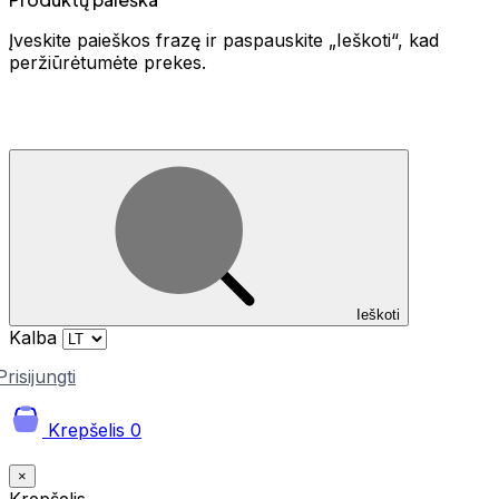
Įveskite paieškos frazę ir paspauskite „Ieškoti“, kad
peržiūrėtumėte prekes.
Ieškoti
Kalba
Prisijungti
Krepšelis
0
×