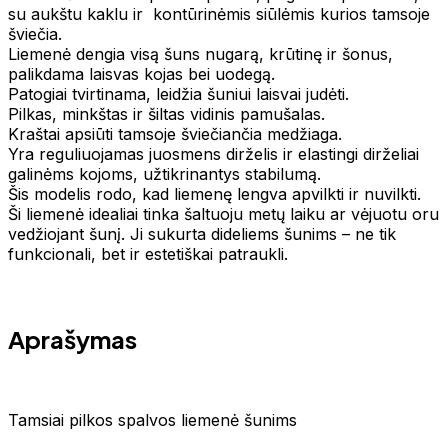
su aukštu kaklu ir kontūrinėmis siūlėmis kurios tamsoje
šviečia.
Liemenė dengia visą šuns nugarą, krūtinę ir šonus,
palikdama laisvas kojas bei uodegą.
Patogiai tvirtinama, leidžia šuniui laisvai judėti.
Pilkas, minkštas ir šiltas vidinis pamušalas.
Kraštai apsiūti tamsoje šviečiančia medžiaga.
Yra reguliuojamas juosmens dirželis ir elastingi dirželiai
galinėms kojoms, užtikrinantys stabilumą.
Šis modelis rodo, kad liemenę lengva apvilkti ir nuvilkti.
Ši liemenė idealiai tinka šaltuoju metų laiku ar vėjuotu oru
vedžiojant šunį. Ji sukurta dideliems šunims – ne tik
funkcionali, bet ir estetiškai patraukli.
Aprašymas
Tamsiai pilkos spalvos liemenė šunims