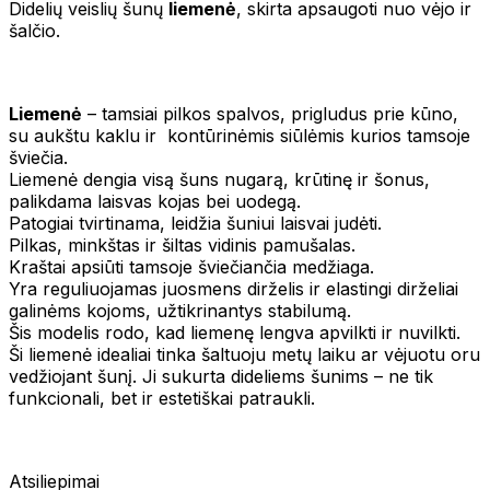
Didelių veislių šunų
liemenė
, skirta apsaugoti nuo vėjo ir
šalčio.
Liemenė
– tamsiai pilkos spalvos, prigludus prie kūno,
su aukštu kaklu ir kontūrinėmis siūlėmis kurios tamsoje
šviečia.
Liemenė dengia visą šuns nugarą, krūtinę ir šonus,
palikdama laisvas kojas bei uodegą.
Patogiai tvirtinama, leidžia šuniui laisvai judėti.
Pilkas, minkštas ir šiltas vidinis pamušalas.
Kraštai apsiūti tamsoje šviečiančia medžiaga.
Yra reguliuojamas juosmens dirželis ir elastingi dirželiai
galinėms kojoms, užtikrinantys stabilumą.
Šis modelis rodo, kad liemenę lengva apvilkti ir nuvilkti.
Ši liemenė idealiai tinka šaltuoju metų laiku ar vėjuotu oru
vedžiojant šunį. Ji sukurta dideliems šunims – ne tik
funkcionali, bet ir estetiškai patraukli.
Atsiliepimai