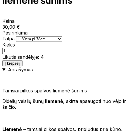
liemenė šunims
Kaina
30,00 €
Pasirinkimai
Talpa
Kiekis
Likutis sandėlyje: 4
Į krepšelį
Aprašymas
Tamsiai pilkos spalvos liemenė šunims
Didelių veislių šunų
liemenė
, skirta apsaugoti nuo vėjo ir
šalčio.
Liemenė
– tamsiai pilkos spalvos, prigludus prie kūno,