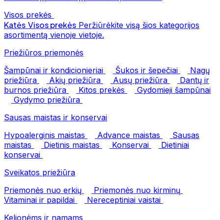
Visos prekės
Katės
Visos prekės
Peržiūrėkite visą šios kategorijos
asortimentą vienoje vietoje.
Priežiūros priemonės
Šampūnai ir kondicionieriai
Šukos ir šepečiai
Nagų
priežiūra
Akių priežiūra
Ausų priežiūra
Dantų ir
burnos priežiūra
Kitos prekės
Gydomieji šampūnai
Gydymo priežiūra
Sausas maistas ir konservai
Hypoalerginis maistas
Advance maistas
Sausas
maistas
Dietinis maistas
Konservai
Dietiniai
konservai
Sveikatos priežiūra
Priemonės nuo erkių
Priemonės nuo kirminų
Vitaminai ir papildai
Nereceptiniai vaistai
Kelionėms ir namams