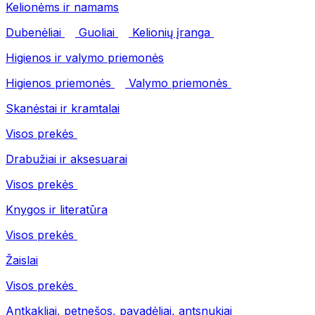
Kelionėms ir namams
Dubenėliai
Guoliai
Kelionių įranga
Higienos ir valymo priemonės
Higienos priemonės
Valymo priemonės
Skanėstai ir kramtalai
Visos prekės
Drabužiai ir aksesuarai
Visos prekės
Knygos ir literatūra
Visos prekės
Žaislai
Visos prekės
Antkakliai, petnešos, pavadėliai, antsnukiai