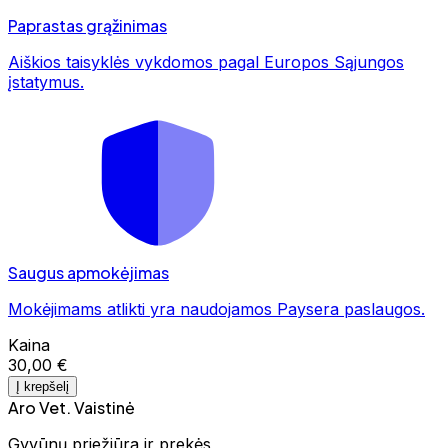
Paprastas grąžinimas
Aiškios taisyklės vykdomos pagal Europos Sąjungos
įstatymus.
Saugus apmokėjimas
Mokėjimams atlikti yra naudojamos Paysera paslaugos.
Kaina
30,00 €
Į krepšelį
Aro Vet. Vaistinė
Gyvūnų priežiūra ir prekės