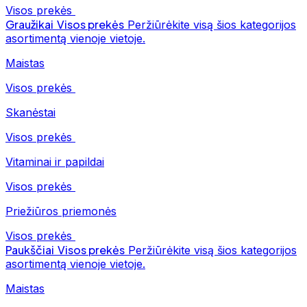
Visos prekės
Graužikai
Visos prekės
Peržiūrėkite visą šios kategorijos
asortimentą vienoje vietoje.
Maistas
Visos prekės
Skanėstai
Visos prekės
Vitaminai ir papildai
Visos prekės
Priežiūros priemonės
Visos prekės
Paukščiai
Visos prekės
Peržiūrėkite visą šios kategorijos
asortimentą vienoje vietoje.
Maistas