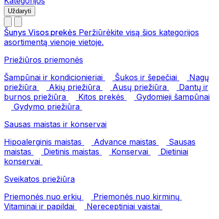
Kategorijos
Uždaryti
Šunys
Visos prekės
Peržiūrėkite visą šios kategorijos
asortimentą vienoje vietoje.
Priežiūros priemonės
Šampūnai ir kondicionieriai
Šukos ir šepečiai
Nagų
priežiūra
Akių priežiūra
Ausų priežiūra
Dantų ir
burnos priežiūra
Kitos prekės
Gydomieji šampūnai
Gydymo priežiūra
Sausas maistas ir konservai
Hipoalerginis maistas
Advance maistas
Sausas
maistas
Dietinis maistas
Konservai
Dietiniai
konservai
Sveikatos priežiūra
Priemonės nuo erkių
Priemonės nuo kirminų
Vitaminai ir papildai
Nereceptiniai vaistai