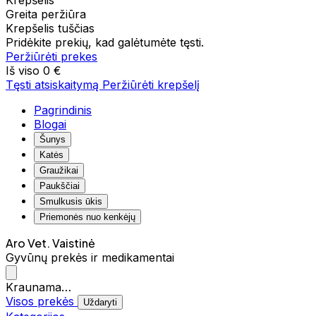
Krepšelis
Greita peržiūra
Krepšelis tuščias
Pridėkite prekių, kad galėtumėte tęsti.
Peržiūrėti prekes
Iš viso
0 €
Tęsti atsiskaitymą
Peržiūrėti krepšelį
Pagrindinis
Blogai
Šunys
Katės
Graužikai
Paukščiai
Smulkusis ūkis
Priemonės nuo kenkėjų
Aro Vet. Vaistinė
Gyvūnų prekės ir medikamentai
Kraunama…
Visos prekės
Uždaryti