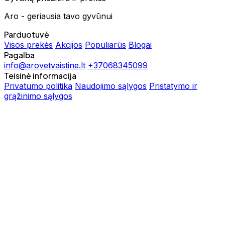
Aro - geriausia tavo gyvūnui
Parduotuvė
Visos prekės
Akcijos
Populiarūs
Blogai
Pagalba
info@arovetvaistine.lt
+37068345099
Teisinė informacija
Privatumo politika
Naudojimo sąlygos
Pristatymo ir
grąžinimo sąlygos