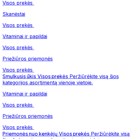
Visos prekės
Skanėstai
Visos prekės
Vitaminai ir papildai
Visos prekės
Priežiūros priemonės
Visos prekės
Smulkusis ūkis
Visos prekės
Peržiūrėkite visą šios
kategorijos asortimentą vienoje vietoje.
Vitaminai ir papildai
Visos prekės
Priežiūros priemonės
Visos prekės
Priemonės nuo kenkėjų
Visos prekės
Peržiūrėkite visą