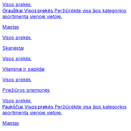
Visos prekės
Graužikai
Visos prekės
Peržiūrėkite visą šios kategorijos
asortimentą vienoje vietoje.
Maistas
Visos prekės
Skanėstai
Visos prekės
Vitaminai ir papildai
Visos prekės
Priežiūros priemonės
Visos prekės
Paukščiai
Visos prekės
Peržiūrėkite visą šios kategorijos
asortimentą vienoje vietoje.
Maistas