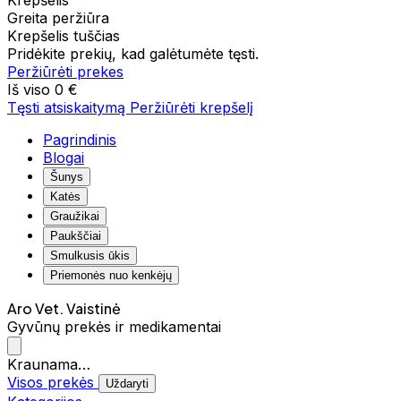
Krepšelis
Greita peržiūra
Krepšelis tuščias
Pridėkite prekių, kad galėtumėte tęsti.
Peržiūrėti prekes
Iš viso
0 €
Tęsti atsiskaitymą
Peržiūrėti krepšelį
Pagrindinis
Blogai
Šunys
Katės
Graužikai
Paukščiai
Smulkusis ūkis
Priemonės nuo kenkėjų
Aro Vet. Vaistinė
Gyvūnų prekės ir medikamentai
Kraunama…
Visos prekės
Uždaryti