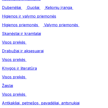
Dubenėliai
Guoliai
Kelionių įranga
Higienos ir valymo priemonės
Higienos priemonės
Valymo priemonės
Skanėstai ir kramtalai
Visos prekės
Drabužiai ir aksesuarai
Visos prekės
Knygos ir literatūra
Visos prekės
Žaislai
Visos prekės
Antkakliai, petnešos, pavadėliai, antsnukiai