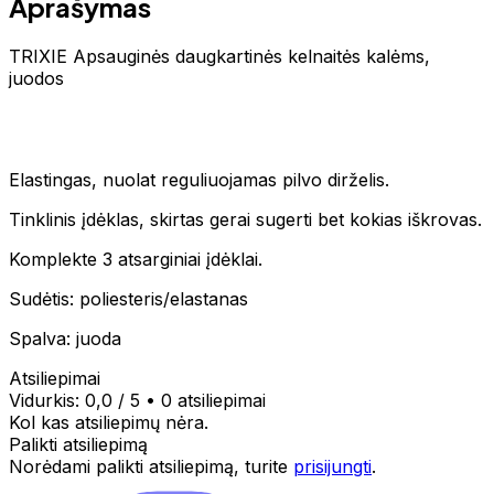
Aprašymas
TRIXIE Apsauginės daugkartinės kelnaitės kalėms,
juodos
Elastingas, nuolat reguliuojamas pilvo dirželis.
Tinklinis įdėklas, skirtas gerai sugerti bet kokias iškrovas.
Komplekte 3 atsarginiai įdėklai.
Sudėtis: poliesteris/elastanas
Spalva: juoda
Atsiliepimai
Vidurkis:
0,0
/ 5
•
0 atsiliepimai
Kol kas atsiliepimų nėra.
Palikti atsiliepimą
Norėdami palikti atsiliepimą, turite
prisijungti
.