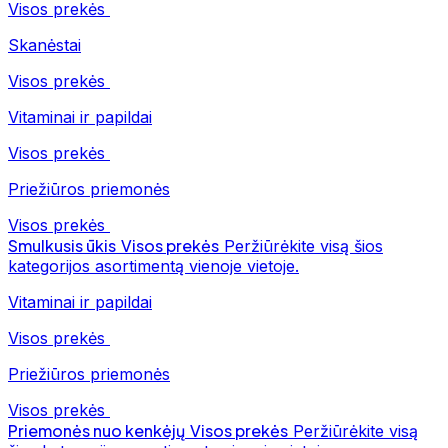
Visos prekės
Skanėstai
Visos prekės
Vitaminai ir papildai
Visos prekės
Priežiūros priemonės
Visos prekės
Smulkusis ūkis
Visos prekės
Peržiūrėkite visą šios
kategorijos asortimentą vienoje vietoje.
Vitaminai ir papildai
Visos prekės
Priežiūros priemonės
Visos prekės
Priemonės nuo kenkėjų
Visos prekės
Peržiūrėkite visą