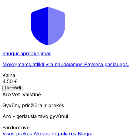
Saugus apmokėjimas
Mokėjimams atlikti yra naudojamos Paysera paslaugos.
Kaina
4,50 €
Į krepšelį
Aro Vet. Vaistinė
Gyvūnų priežiūra ir prekės
Aro - geriausia tavo gyvūnui
Parduotuvė
Visos prekės
Akcijos
Populiarūs
Blogai