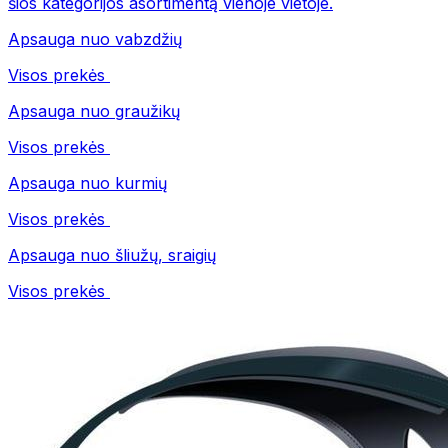
šios kategorijos asortimentą vienoje vietoje.
Apsauga nuo vabzdžių
Visos prekės
Apsauga nuo graužikų
Visos prekės
Apsauga nuo kurmių
Visos prekės
Apsauga nuo šliužų, sraigių
Visos prekės