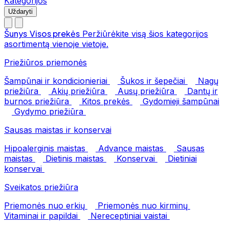
Kategorijos
Uždaryti
Šunys
Visos prekės
Peržiūrėkite visą šios kategorijos
asortimentą vienoje vietoje.
Priežiūros priemonės
Šampūnai ir kondicionieriai
Šukos ir šepečiai
Nagų
priežiūra
Akių priežiūra
Ausų priežiūra
Dantų ir
burnos priežiūra
Kitos prekės
Gydomieji šampūnai
Gydymo priežiūra
Sausas maistas ir konservai
Hipoalerginis maistas
Advance maistas
Sausas
maistas
Dietinis maistas
Konservai
Dietiniai
konservai
Sveikatos priežiūra
Priemonės nuo erkių
Priemonės nuo kirminų
Vitaminai ir papildai
Nereceptiniai vaistai