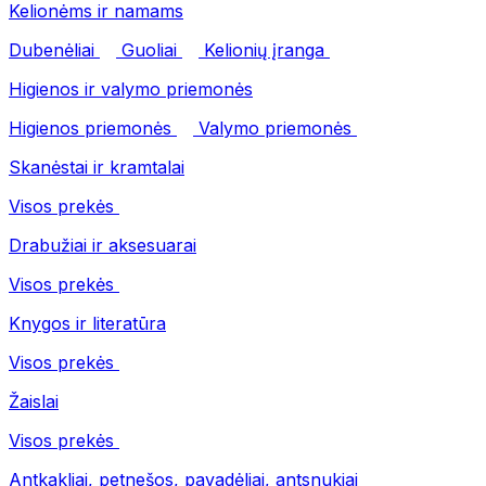
Kelionėms ir namams
Dubenėliai
Guoliai
Kelionių įranga
Higienos ir valymo priemonės
Higienos priemonės
Valymo priemonės
Skanėstai ir kramtalai
Visos prekės
Drabužiai ir aksesuarai
Visos prekės
Knygos ir literatūra
Visos prekės
Žaislai
Visos prekės
Antkakliai, petnešos, pavadėliai, antsnukiai