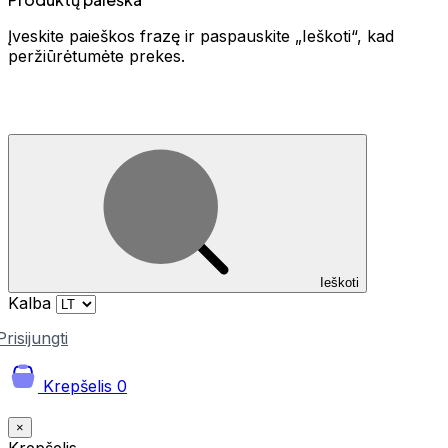
Įveskite paieškos frazę ir paspauskite „Ieškoti“, kad
peržiūrėtumėte prekes.
Ieškoti
Kalba
Prisijungti
Krepšelis
0
×