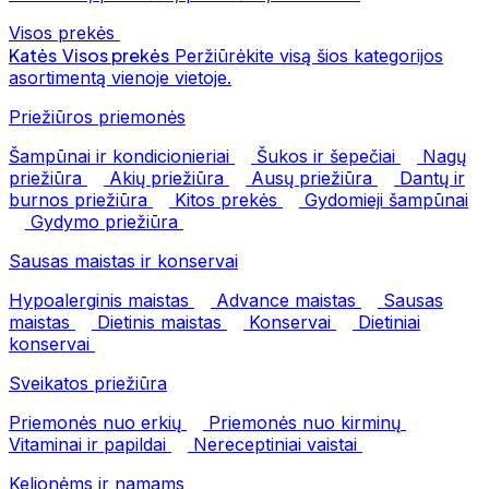
Visos prekės
Katės
Visos prekės
Peržiūrėkite visą šios kategorijos
asortimentą vienoje vietoje.
Priežiūros priemonės
Šampūnai ir kondicionieriai
Šukos ir šepečiai
Nagų
priežiūra
Akių priežiūra
Ausų priežiūra
Dantų ir
burnos priežiūra
Kitos prekės
Gydomieji šampūnai
Gydymo priežiūra
Sausas maistas ir konservai
Hypoalerginis maistas
Advance maistas
Sausas
maistas
Dietinis maistas
Konservai
Dietiniai
konservai
Sveikatos priežiūra
Priemonės nuo erkių
Priemonės nuo kirminų
Vitaminai ir papildai
Nereceptiniai vaistai
Kelionėms ir namams