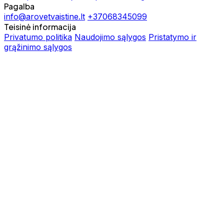
Pagalba
info@arovetvaistine.lt
+37068345099
Teisinė informacija
Privatumo politika
Naudojimo sąlygos
Pristatymo ir
grąžinimo sąlygos