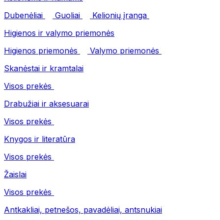
Dubenėliai
Guoliai
Kelionių įranga
Higienos ir valymo priemonės
Higienos priemonės
Valymo priemonės
Skanėstai ir kramtalai
Visos prekės
Drabužiai ir aksesuarai
Visos prekės
Knygos ir literatūra
Visos prekės
Žaislai
Visos prekės
Antkakliai, petnešos, pavadėliai, antsnukiai