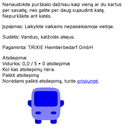
Nenaudokite purškalo dažniau kaip vieną ar du kartus
per savaitę, nes galite per daug sujaudinti katę.
Nepurkškite ant katės.
Įspėjimas: Laikykite vaikams nepasiekiamoje vietoje.
Sudėtis: Vanduo, katžolės aliejus.
Pagaminta: TRIXIE Heimtierbedarf GmbH
Atsiliepimai
Vidurkis:
0,0
/ 5
•
0 atsiliepimai
Kol kas atsiliepimų nėra.
Palikti atsiliepimą
Norėdami palikti atsiliepimą, turite
prisijungti
.