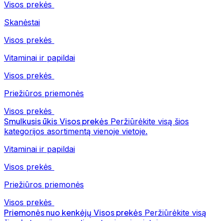
Visos prekės
Skanėstai
Visos prekės
Vitaminai ir papildai
Visos prekės
Priežiūros priemonės
Visos prekės
Smulkusis ūkis
Visos prekės
Peržiūrėkite visą šios
kategorijos asortimentą vienoje vietoje.
Vitaminai ir papildai
Visos prekės
Priežiūros priemonės
Visos prekės
Priemonės nuo kenkėjų
Visos prekės
Peržiūrėkite visą