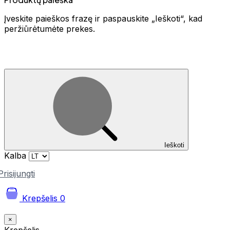
Įveskite paieškos frazę ir paspauskite „Ieškoti“, kad
peržiūrėtumėte prekes.
Ieškoti
Kalba
Prisijungti
Krepšelis
0
×