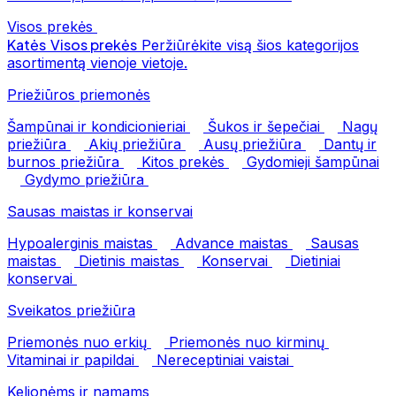
Visos prekės
Katės
Visos prekės
Peržiūrėkite visą šios kategorijos
asortimentą vienoje vietoje.
Priežiūros priemonės
Šampūnai ir kondicionieriai
Šukos ir šepečiai
Nagų
priežiūra
Akių priežiūra
Ausų priežiūra
Dantų ir
burnos priežiūra
Kitos prekės
Gydomieji šampūnai
Gydymo priežiūra
Sausas maistas ir konservai
Hypoalerginis maistas
Advance maistas
Sausas
maistas
Dietinis maistas
Konservai
Dietiniai
konservai
Sveikatos priežiūra
Priemonės nuo erkių
Priemonės nuo kirminų
Vitaminai ir papildai
Nereceptiniai vaistai
Kelionėms ir namams