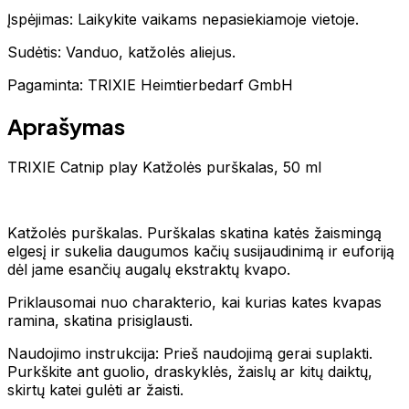
Įspėjimas: Laikykite vaikams nepasiekiamoje vietoje.
Sudėtis: Vanduo, katžolės aliejus.
Pagaminta: TRIXIE Heimtierbedarf GmbH
Aprašymas
TRIXIE Catnip play Katžolės purškalas, 50 ml
Katžolės purškalas. Purškalas skatina katės žaismingą
elgesį ir sukelia daugumos kačių susijaudinimą ir euforiją
dėl jame esančių augalų ekstraktų kvapo.
Priklausomai nuo charakterio, kai kurias kates kvapas
ramina, skatina prisiglausti.
Naudojimo instrukcija: Prieš naudojimą gerai suplakti.
Purkškite ant guolio, draskyklės, žaislų ar kitų daiktų,
skirtų katei gulėti ar žaisti.