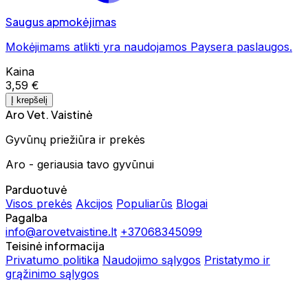
Saugus apmokėjimas
Mokėjimams atlikti yra naudojamos Paysera paslaugos.
Kaina
3,59 €
Į krepšelį
Aro Vet. Vaistinė
Gyvūnų priežiūra ir prekės
Aro - geriausia tavo gyvūnui
Parduotuvė
Visos prekės
Akcijos
Populiarūs
Blogai
Pagalba
info@arovetvaistine.lt
+37068345099
Teisinė informacija
Privatumo politika
Naudojimo sąlygos
Pristatymo ir
grąžinimo sąlygos