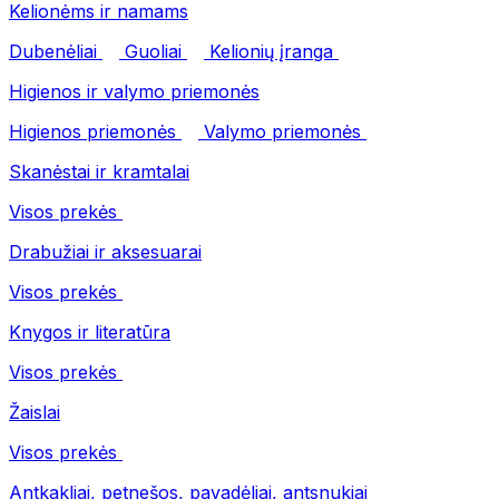
Kelionėms ir namams
Dubenėliai
Guoliai
Kelionių įranga
Higienos ir valymo priemonės
Higienos priemonės
Valymo priemonės
Skanėstai ir kramtalai
Visos prekės
Drabužiai ir aksesuarai
Visos prekės
Knygos ir literatūra
Visos prekės
Žaislai
Visos prekės
Antkakliai, petnešos, pavadėliai, antsnukiai