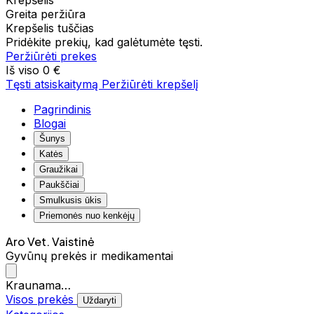
Krepšelis
Greita peržiūra
Krepšelis tuščias
Pridėkite prekių, kad galėtumėte tęsti.
Peržiūrėti prekes
Iš viso
0 €
Tęsti atsiskaitymą
Peržiūrėti krepšelį
Pagrindinis
Blogai
Šunys
Katės
Graužikai
Paukščiai
Smulkusis ūkis
Priemonės nuo kenkėjų
Aro Vet. Vaistinė
Gyvūnų prekės ir medikamentai
Kraunama…
Visos prekės
Uždaryti