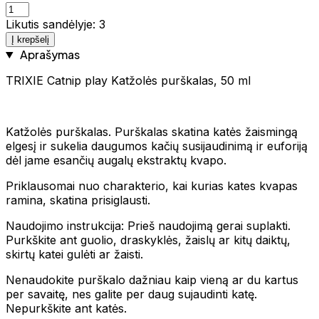
Likutis sandėlyje: 3
Į krepšelį
Aprašymas
TRIXIE Catnip play Katžolės purškalas, 50 ml
Katžolės purškalas. Purškalas skatina katės žaismingą
elgesį ir sukelia daugumos kačių susijaudinimą ir euforiją
dėl jame esančių augalų ekstraktų kvapo.
Priklausomai nuo charakterio, kai kurias kates kvapas
ramina, skatina prisiglausti.
Naudojimo instrukcija: Prieš naudojimą gerai suplakti.
Purkškite ant guolio, draskyklės, žaislų ar kitų daiktų,
skirtų katei gulėti ar žaisti.
Nenaudokite purškalo dažniau kaip vieną ar du kartus
per savaitę, nes galite per daug sujaudinti katę.
Nepurkškite ant katės.