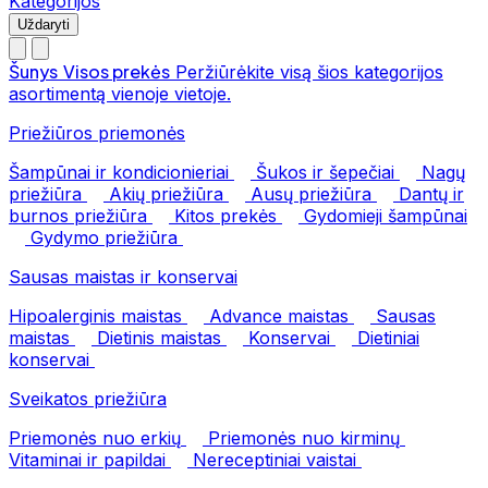
Kategorijos
Uždaryti
Šunys
Visos prekės
Peržiūrėkite visą šios kategorijos
asortimentą vienoje vietoje.
Priežiūros priemonės
Šampūnai ir kondicionieriai
Šukos ir šepečiai
Nagų
priežiūra
Akių priežiūra
Ausų priežiūra
Dantų ir
burnos priežiūra
Kitos prekės
Gydomieji šampūnai
Gydymo priežiūra
Sausas maistas ir konservai
Hipoalerginis maistas
Advance maistas
Sausas
maistas
Dietinis maistas
Konservai
Dietiniai
konservai
Sveikatos priežiūra
Priemonės nuo erkių
Priemonės nuo kirminų
Vitaminai ir papildai
Nereceptiniai vaistai