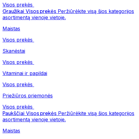
Visos prekės
Graužikai
Visos prekės
Peržiūrėkite visą šios kategorijos
asortimentą vienoje vietoje.
Maistas
Visos prekės
Skanėstai
Visos prekės
Vitaminai ir papildai
Visos prekės
Priežiūros priemonės
Visos prekės
Paukščiai
Visos prekės
Peržiūrėkite visą šios kategorijos
asortimentą vienoje vietoje.
Maistas