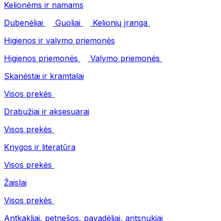
Kelionėms ir namams
Dubenėliai
Guoliai
Kelionių įranga
Higienos ir valymo priemonės
Higienos priemonės
Valymo priemonės
Skanėstai ir kramtalai
Visos prekės
Drabužiai ir aksesuarai
Visos prekės
Knygos ir literatūra
Visos prekės
Žaislai
Visos prekės
Antkakliai, petnešos, pavadėliai, antsnukiai