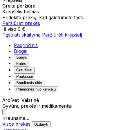
Krepšelis
Greita peržiūra
Krepšelis tuščias
Pridėkite prekių, kad galėtumėte tęsti.
Peržiūrėti prekes
Iš viso
0 €
Tęsti atsiskaitymą
Peržiūrėti krepšelį
Pagrindinis
Blogai
Šunys
Katės
Graužikai
Paukščiai
Smulkusis ūkis
Priemonės nuo kenkėjų
Aro Vet. Vaistinė
Gyvūnų prekės ir medikamentai
Kraunama…
Visos prekės
Uždaryti