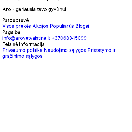
Aro - geriausia tavo gyvūnui
Parduotuvė
Visos prekės
Akcijos
Populiarūs
Blogai
Pagalba
info@arovetvaistine.lt
+37068345099
Teisinė informacija
Privatumo politika
Naudojimo sąlygos
Pristatymo ir
grąžinimo sąlygos