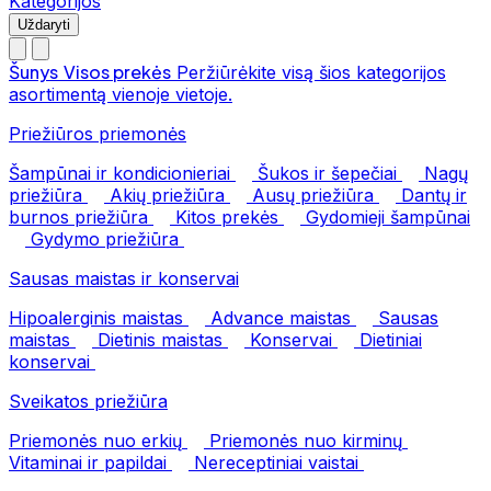
Kategorijos
Uždaryti
Šunys
Visos prekės
Peržiūrėkite visą šios kategorijos
asortimentą vienoje vietoje.
Priežiūros priemonės
Šampūnai ir kondicionieriai
Šukos ir šepečiai
Nagų
priežiūra
Akių priežiūra
Ausų priežiūra
Dantų ir
burnos priežiūra
Kitos prekės
Gydomieji šampūnai
Gydymo priežiūra
Sausas maistas ir konservai
Hipoalerginis maistas
Advance maistas
Sausas
maistas
Dietinis maistas
Konservai
Dietiniai
konservai
Sveikatos priežiūra
Priemonės nuo erkių
Priemonės nuo kirminų
Vitaminai ir papildai
Nereceptiniai vaistai