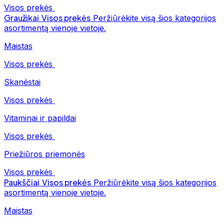
Visos prekės
Graužikai
Visos prekės
Peržiūrėkite visą šios kategorijos
asortimentą vienoje vietoje.
Maistas
Visos prekės
Skanėstai
Visos prekės
Vitaminai ir papildai
Visos prekės
Priežiūros priemonės
Visos prekės
Paukščiai
Visos prekės
Peržiūrėkite visą šios kategorijos
asortimentą vienoje vietoje.
Maistas