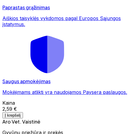
Paprastas grąžinimas
Aiškios taisyklės vykdomos pagal Europos Sąjungos
įstatymus.
Saugus apmokėjimas
Mokėjimams atlikti yra naudojamos Paysera paslaugos.
Kaina
2,59 €
Į krepšelį
Aro Vet. Vaistinė
Gyvūnų priežiūra ir prekės