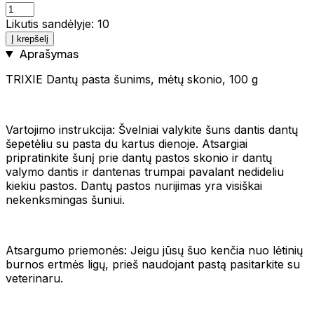
Likutis sandėlyje: 10
Į krepšelį
Aprašymas
TRIXIE Dantų pasta šunims, mėtų skonio, 100 g
Vartojimo instrukcija: Švelniai valykite šuns dantis dantų
šepetėliu su pasta du kartus dienoje. Atsargiai
pripratinkite šunį prie dantų pastos skonio ir dantų
valymo dantis ir dantenas trumpai pavalant nedideliu
kiekiu pastos. Dantų pastos nurijimas yra visiškai
nekenksmingas šuniui.
Atsargumo priemonės: Jeigu jūsų šuo kenčia nuo lėtinių
burnos ertmės ligų, prieš naudojant pastą pasitarkite su
veterinaru.