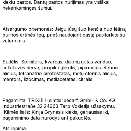
kiekiu pastos. Dantų pastos nurijimas yra visiškai
nekenksmingas šuniui.
Atsargumo priemonės: Jeigu jūsų šuo kenčia nuo lėtinių
burnos ertmės ligų, prieš naudojant pastą pasitarkite su
veterinaru.
Sudėtis: Sorbitolis, kvarcas, dejonizuotas vanduo,
celiuliozės derva, propilenglikolis, pipirmėtės eterinis
aliejus, tetranatrio pirofosfatas, mėtų eterinis aliejus,
mentolis, lizocimas, metilacetatas, citralis.
Pagaminta: TRIXIE Heimtierbedarf GmbH & Co. KG
Industriestraße 32 24963 Tarp Vokietija užsakymu.
Kilmės šalis: Kinija Grynasis kiekis, geriausias iki,
pagaminimo data nurodyti ant pakuotės.
Atsiliepimai