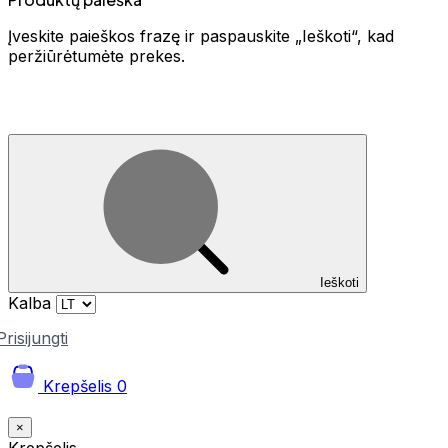
Įveskite paieškos frazę ir paspauskite „Ieškoti“, kad
peržiūrėtumėte prekes.
Ieškoti
Kalba
Prisijungti
Krepšelis
0
×