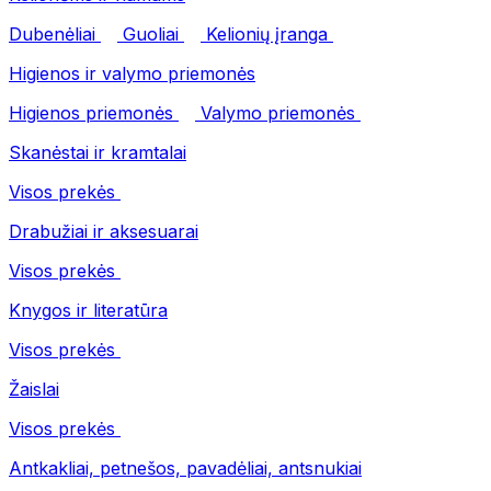
Dubenėliai
Guoliai
Kelionių įranga
Higienos ir valymo priemonės
Higienos priemonės
Valymo priemonės
Skanėstai ir kramtalai
Visos prekės
Drabužiai ir aksesuarai
Visos prekės
Knygos ir literatūra
Visos prekės
Žaislai
Visos prekės
Antkakliai, petnešos, pavadėliai, antsnukiai