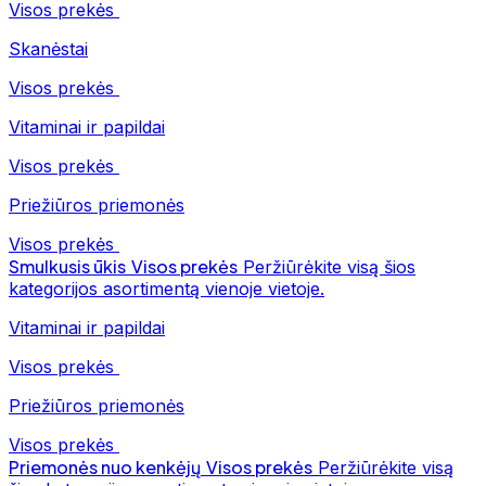
Visos prekės
Skanėstai
Visos prekės
Vitaminai ir papildai
Visos prekės
Priežiūros priemonės
Visos prekės
Smulkusis ūkis
Visos prekės
Peržiūrėkite visą šios
kategorijos asortimentą vienoje vietoje.
Vitaminai ir papildai
Visos prekės
Priežiūros priemonės
Visos prekės
Priemonės nuo kenkėjų
Visos prekės
Peržiūrėkite visą