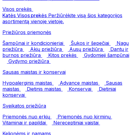
Visos prekės
Katės
Visos prekės
Peržiūrėkite visą šios kategorijos
asortimentą vienoje vietoje.
Priežiūros priemonės
Šampūnai ir kondicionieriai
Šukos ir šepečiai
Nagų
priežiūra
Akių priežiūra
Ausų priežiūra
Dantų ir
burnos priežiūra
Kitos prekės
Gydomieji šampūnai
Gydymo priežiūra
Sausas maistas ir konservai
Hypoalerginis maistas
Advance maistas
Sausas
maistas
Dietinis maistas
Konservai
Dietiniai
konservai
Sveikatos priežiūra
Priemonės nuo erkių
Priemonės nuo kirminų
Vitaminai ir papildai
Nereceptiniai vaistai
Kelionėms ir namams