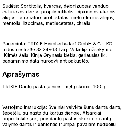
Sudėtis: Sorbitolis, kvarcas, dejonizuotas vanduo,
celiuliozės derva, propilenglikolis, pipirmėtės eterinis
aliejus, tetranatrio pirofosfatas, mėtų eterinis aliejus,
mentolis, lizocimas, metilacetatas, citralis.
Pagaminta: TRIXIE Heimtierbedarf GmbH & Co. KG
Industriestraße 32 24963 Tarp Vokietija užsakymu.
Kilmės šalis: Kinija Grynasis kiekis, geriausias iki,
pagaminimo data nurodyti ant pakuotės.
Aprašymas
TRIXIE Dantų pasta šunims, mėtų skonio, 100 g
Vartojimo instrukcija: Švelniai valykite šuns dantis dantų
šepetėliu su pasta du kartus dienoje. Atsargiai
pripratinkite šunį prie dantų pastos skonio ir dantų
valymo dantis ir dantenas trumpai pavalant nedideliu