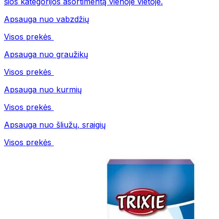
šios kategorijos asortimentą vienoje vietoje.
Apsauga nuo vabzdžių
Visos prekės
Apsauga nuo graužikų
Visos prekės
Apsauga nuo kurmių
Visos prekės
Apsauga nuo šliužų, sraigių
Visos prekės